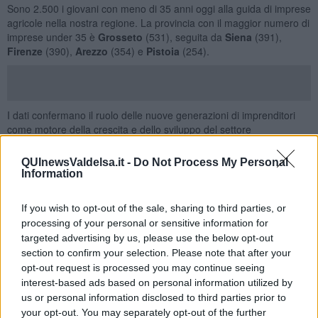
Sono 2.500 i giovani con meno di 35 anni oggi alla guida di imprese
agricole nella nostra regione. La provincia con il maggior numero di
imprese under 35 è
Grosseto
(531), seguita da
Siena
(391),
Firenze
(390),
Arezzo
(354) e
Pistoia
(254).
I dati confermano il ruolo delle nuove generazioni di imprenditori
come motore della crescita e dello sviluppo del settore
agroalimentare regionale. Secondo quanto emerso, quasi una
struttura agrituristica su due (47,2%) contribuisce in maniera
QUInewsValdelsa.it -
Do Not Process My Personal
rilevante ai primati della Dop Economy del cibo e del vino. Tra le
Information
funzioni connesse più frequenti troviamo il conto terzi, la
trasformazione di prodotti vegetali (confetture, pasta, ecc.) e
If you wish to opt-out of the sale, sharing to third parties, or
animali (insaccati, ecc.), la produzione delle energie rinnovabili, la
processing of your personal or sensitive information for
didattica e l’agricoltura sociale.
targeted advertising by us, please use the below opt-out
Sono quattro le categorie in gara nell'edizione di quest’anno
section to confirm your selection. Please note that after your
dell'Oscar Green, che ruota attorno al tema
Giovani Oggi
:
opt-out request is processed you may continue seeing
Campagna Amica, Impresa Digitale e Sostenibile, Coltiviamo
interest-based ads based on personal information utilized by
Insieme,
e
+Impresa
. A queste si aggiungono due premi speciali
us or personal information disclosed to third parties prior to
nazionali:
Agri-influencer
e
Scuole di oggi, agricoltori del
your opt-out. You may separately opt-out of the further