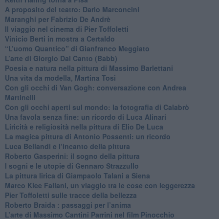
​A proposito del teatro: Dario Marconcini
Maranghi per Fabrizio De Andrè
​Il viaggio nel cinema di Pier Toffoletti
Vinicio Berti in mostra a Certaldo
“L’uomo Quantico” di Gianfranco Meggiato
​L’arte di Giorgio Dal Canto (Babb)
Poesia e natura nella pittura di Massimo Barlettani
Una vita da modella, Martina Tosi
​Con gli occhi di Van Gogh: conversazione con Andrea
Martinelli
​Con gli occhi aperti sul mondo: la fotografia di Calabrò
Una favola senza fine: un ricordo di Luca Alinari
Liricità e religiosità nella pittura di Elio De Luca
La magica pittura di Antonio Possenti: un ricordo
Luca Bellandi e l’incanto della pittura
​Roberto Gasperini: il sogno della pittura
I sogni e le utopie di Gennaro Strazzullo
La pittura lirica di Giampaolo Talani a Siena
​Marco Klee Fallani, un viaggio tra le cose con leggerezza
​Pier Toffoletti sulle tracce della bellezza
​Roberto Braida : passaggi per l’anima
​L’arte di Massimo Cantini Parrini nel film Pinocchio