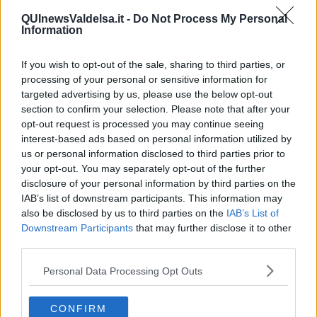
sulle cose dall’alto, non avere macigni sul cuore”, è proprio l’idea di
QUInewsValdelsa.it -
Do Not Process My Personal
ritrovare una sguardo leggero l’ambizione della pittura della
Information
Mallegni, che, anche nelle sue sculture, cerca sempre di
individuare una dimensione di lievità, di sguardo verso l’alto.
If you wish to opt-out of the sale, sharing to third parties, or
In questa ottica anche la scelta di Pinocchio, come repertorio di
processing of your personal or sensitive information for
storie, è un modo per raccontare in modo giocoso il mondo
targeted advertising by us, please use the below opt-out
moderno, di gettare lo sguardo su un luogo ricco di fantasia e
section to confirm your selection. Please note that after your
vitalità. Spesso, come suggeriva Enrico Baj, l’arte della Mallegni
opt-out request is processed you may continue seeing
trova nel gioco un modo per penetrare nella complessità del
interest-based ads based on personal information utilized by
presente, nel leggere la vita con gli occhi della fantasia.
us or personal information disclosed to third parties prior to
Riccardo Ferrucci
your opt-out. You may separately opt-out of the further
disclosure of your personal information by third parties on the
IAB’s list of downstream participants. This information may
also be disclosed by us to third parties on the
IAB’s List of
Downstream Participants
that may further disclose it to other
third parties.
Se vuoi leggere le notizie principali della Toscana iscriviti alla
Personal Data Processing Opt Outs
Newsletter QUInews - ToscanaMedia.
Arriva gratis tutti i giorni
alle 20:00 direttamente nella tua casella di posta.
CONFIRM
Basta cliccare
QUI