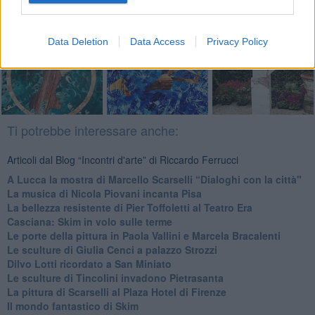
Fotogallery
Data Deletion
Data Access
Privacy Policy
Ti potrebbe interessare anche:
Articoli dal Blog “Incontri d'arte” di Riccardo Ferrucci
A Lucca la mostra di Marcello Scarselli “Dialoghi con la città"
​La musica di Nicola Piovani incanta Pisa
​La bellezza resistente di Pier Toffoletti al Teatro Era
​Casciana: Skim in volo sulle terme
​Le porte della pittura in Paola Vallini e Marcela Bracalenti
​Le sculture di Giulia Cenci a palazzo Strozzi
​Dilvo Lotti ricordato a San Miniato
​Le sculture di Tincolini invadono Pietrasanta
La pittura di Scarselli al Plaza Hotel di Firenze
​Il mondo fantastico di Skim