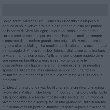
Come scrive Marilena Cheli Tomei “In Pinocchio c'è un poco di
ognuno di noi e volevo arrivare a dire proprio questo per parlare
delle opere di Clara Mallegni; i suoi lavori sono in gran parte su
carta a tecnica mista, in particolare collages nei quali ha sempre
dimostrato di possedere grandissima originalità. A mio parere in
ognuna di esse Mallegni ha manifestato il tratto che la accomuna al
personaggio di Pinocchio e cioè l'intensa vitalità con cui affrontano
la vita entrambi: non a caso l'artista ha scelto come oggetto delle
sue opere un burattino allegro e reattivo nonostante le
disavventure, una figura che affronta varie esperienze negative,
spesso da lui cercate, ma riemerge sempre con una nota di
ottimismo, pur rendendosi conto di essere stato la causa dei suoi
problemi.”
È l’idea di una profonda vitalità, di una felicità creativa, che anima il
lavoro della Mallegni, che trova in Pinocchio un simbolo della rivolta
alla quotidianità, alle regole imposte dalla società, ad un modo di
vivere condizionato e sorvegliato. In una grande scultura in marmo
“C’era una volta un pezzo di marmo” traspare la poesia e la libertà