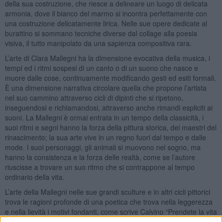
della sua costruzione, che riesce a delineare un luogo di delicata
armonia, dove il bianco del marmo si incontra perfettamente con
una costruzione delicatamente lirica. Nelle sue opere dedicate al
burattino si sommano tecniche diverse dal collage alla poesia
visiva, il tutto manipolato da una sapienza compositiva rara.
L’arte di Clara Mallegni ha la dimensione evocativa della musica, i
tempi ed i ritmi sospesi di un canto o di un suono che nasce e
muore dalle cose, continuamente modificando gesti ed esiti formali.
È una dimensione narrativa circolare quella che propone l’artista
nel suo cammino attraverso cicli di dipinti che si ripetono,
inseguendosi e richiamandosi, attraverso anche rimandi espliciti ai
suoni. La Mallegni è ormai entrata in un tempo della classicità, i
suoi ritmi e segni hanno la forza della pittura storica, dei maestri del
rinascimento; la sua arte vive in un regno fuori dal tempo e dalle
mode. I suoi personaggi, gli animali si muovono nel sogno, ma
hanno la consistenza e la forza delle realtà, come se l’autore
riuscisse a trovare un suo ritmo che si contrappone al tempo
ordinario della vita.
L’arte della Mallegni nelle sue grandi sculture e in altri cicli pittorici
trova le ragioni profonde di una poetica che trova nella leggerezza
e nella lievità i motivi fondanti, come scrive Calvino “Prendete la vita
con leggerezza, che leggerezza non è superficialità, ma planare