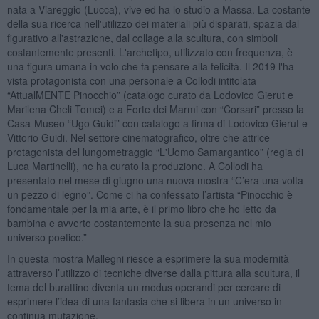
nata a Viareggio (Lucca), vive ed ha lo studio a Massa. La costante
della sua ricerca nell'utilizzo dei materiali più disparati, spazia dal
figurativo all'astrazione, dal collage alla scultura, con simboli
costantemente presenti. L'archetipo, utilizzato con frequenza, è
una figura umana in volo che fa pensare alla felicità. Il 2019 l'ha
vista protagonista con una personale a Collodi intitolata
“AttualMENTE Pinocchio” (catalogo curato da Lodovico Gierut e
Marilena Cheli Tomei) e a Forte dei Marmi con “Corsari” presso la
Casa-Museo “Ugo Guidi” con catalogo a firma di Lodovico Gierut e
Vittorio Guidi. Nel settore cinematografico, oltre che attrice
protagonista del lungometraggio “L'Uomo Samargantico” (regia di
Luca Martinelli), ne ha curato la produzione. A Collodi ha
presentato nel mese di giugno una nuova mostra “C’era una volta
un pezzo di legno”. Come ci ha confessato l’artista “Pinocchio è
fondamentale per la mia arte, è il primo libro che ho letto da
bambina e avverto costantemente la sua presenza nel mio
universo poetico.”
In questa mostra Mallegni riesce a esprimere la sua modernità
attraverso l’utilizzo di tecniche diverse dalla pittura alla scultura, il
tema del burattino diventa un modus operandi per cercare di
esprimere l’idea di una fantasia che si libera in un universo in
continua mutazione.