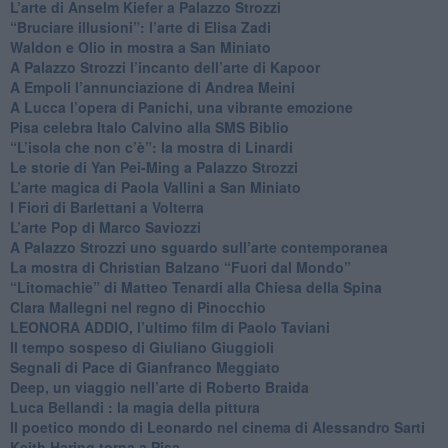
​L’arte di Anselm Kiefer a Palazzo Strozzi
​“Bruciare illusioni”: l’arte di Elisa Zadi
​Waldon e Olio in mostra a San Miniato
​A Palazzo Strozzi l’incanto dell’arte di Kapoor
​A Empoli l’annunciazione di Andrea Meini
A Lucca l’opera di Panichi, una vibrante emozione
Pisa celebra Italo Calvino alla SMS Biblio
“L’isola che non c’è”: la mostra di Linardi
​Le storie di Yan Pei-Ming a Palazzo Strozzi
​L’arte magica di Paola Vallini a San Miniato
​I Fiori di Barlettani a Volterra
​L’arte Pop di Marco Saviozzi
​A Palazzo Strozzi uno sguardo sull’arte contemporanea
La mostra di Christian Balzano “Fuori dal Mondo”
​“Litomachie” di Matteo Tenardi alla Chiesa della Spina
​Clara Mallegni nel regno di Pinocchio
​LEONORA ADDIO, l’ultimo film di Paolo Taviani
Il tempo sospeso di Giuliano Giuggioli
Segnali di Pace di Gianfranco Meggiato
​Deep, un viaggio nell’arte di Roberto Braida
​Luca Bellandi : la magia della pittura
​Il poetico mondo di Leonardo nel cinema di Alessandro Sarti
​Keith Haring torna a Pisa