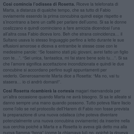
Così comincia l’odissea di Rosetta.
Riceve la telefonata di
Marta, a distanza di qualche tempo, che sa tutto di Fabio
ovviamente essendo la prima concubina quindi esige rispetto e
s’incontrano a bere un caffè per parlare dell’uomo. Si sa le donne
coalizzano e quindi cominciano a fare amicizia dicendosi l’una
all’altra cosa Fabio diceva loro. Beh che strana coincidenza… il
Sultano usava lo stesso linguaggio perfino a letto durante le sue
effusioni amorose e diceva a entrambe le stesse cose con le
medesime parole: “Se fossimo stati più giovani, avrei fatto un figlio
con te…”. “Sei unica, fantastica, mi fai stare bene solo tu…”. Si sa
che l’amore significa accettazione incondizionata e quindi le due
concubine si accordano perfino sugli appuntamenti per
vederlo. Generosamente Marta dice a Rosetta: “Ma no, vai tu
stasera… io ci andrò domani!”.
Così Rosetta ricambierà la cortesia
magari riservandola per
un’altra occasione quando Marta ne avrà bisogno. Si sa le alleate si
danno sempre una mano quando possono. Tutto poteva filare liscio
come l’olio se nel protocollo dell’Harem di Fabio non fosse prevista
la preparazione di una nuova odalisca (che poteva diventare
potenzialmente una nuova concubina ovviamente) da inserire nella
sua cerchia poiché a Marta e a Rosetta lo aveva già detto ma alla
nuova fiamma “bona” (come la chiamava lui) no, poiché la doveva