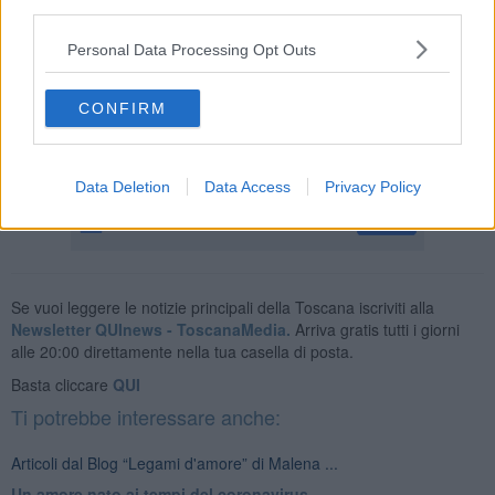
quelle strane telefonate.
third parties.
Per finire è vero che
la poligamia è il sogno di molti maschietti
Personal Data Processing Opt Outs
per assicurarsi un maggior numero di prestazioni sessuali poiché si
sa che ogni donna soddisfa le diverse sfaccettature della loro
personalità ma paradossalmente possiamo considerarla più onesta
CONFIRM
del tradimento (povera moglie… o no?).
Malena ...
Data Deletion
Data Access
Privacy Policy
Se vuoi leggere le notizie principali della Toscana iscriviti alla
Newsletter QUInews - ToscanaMedia.
Arriva gratis tutti i giorni
alle 20:00 direttamente nella tua casella di posta.
Basta cliccare
QUI
Ti potrebbe interessare anche:
Articoli dal Blog “Legami d'amore” di Malena ...
Un amore nato ai tempi del coronavirus