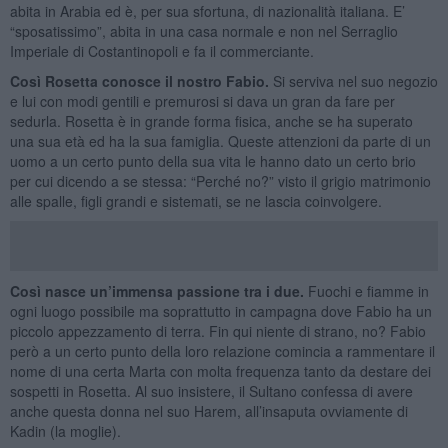
abita in Arabia ed è, per sua sfortuna, di nazionalità italiana. E’
“sposatissimo”, abita in una casa normale e non nel Serraglio
Imperiale di Costantinopoli e fa il commerciante.
Così Rosetta conosce il nostro Fabio.
Si serviva nel suo negozio
e lui con modi gentili e premurosi si dava un gran da fare per
sedurla. Rosetta è in grande forma fisica, anche se ha superato
una sua età ed ha la sua famiglia. Queste attenzioni da parte di un
uomo a un certo punto della sua vita le hanno dato un certo brio
per cui dicendo a se stessa: “Perché no?” visto il grigio matrimonio
alle spalle, figli grandi e sistemati, se ne lascia coinvolgere.
Così nasce un’immensa passione tra i due.
Fuochi e fiamme in
ogni luogo possibile ma soprattutto in campagna dove Fabio ha un
piccolo appezzamento di terra. Fin qui niente di strano, no? Fabio
però a un certo punto della loro relazione comincia a rammentare il
nome di una certa Marta con molta frequenza tanto da destare dei
sospetti in Rosetta. Al suo insistere, il Sultano confessa di avere
anche questa donna nel suo Harem, all’insaputa ovviamente di
Kadin (la moglie).