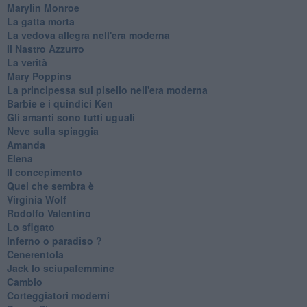
Marylin Monroe
La gatta morta
La vedova allegra nell'era moderna
​Il Nastro Azzurro
La verità
Mary Poppins
La principessa sul pisello nell'era moderna
Barbie e i quindici Ken
Gli amanti sono tutti uguali
Neve sulla spiaggia
Amanda
Elena
Il concepimento
Quel che sembra è
Virginia Wolf
Rodolfo Valentino
Lo sfigato
Inferno o paradiso ?
Cenerentola
Jack lo sciupafemmine
Cambio
Corteggiatori moderni