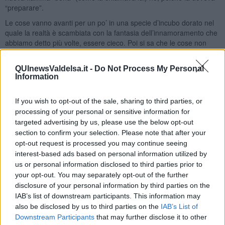
“preparare”.
Le cose vanno avanti per un po’ in una specie d’incubo dorato nel
quale la realtà è scambiata con la fantasia dell’innamoramento che
abbiamo detto più volte, essere cieco. Poi si sa che le cose non
possono funzionare a lungo così e a Fabio non può andar sempre
bene. A un certo punto arrivano al cellulare dell’uomo delle strane
QUInewsValdelsa.it -
Do Not Process My Personal
telefonate e nel tentativo di capire da chi provenissero in realtà, alla
Information
fine la colpa, ricadde su Rosetta poiché perfino Marta (molto furba
a mio avviso ma fidata per Fabio giacché aveva accettato per
If you wish to opt-out of the sale, sharing to third parties, or
prima di stare nell’Harem) riteneva fosse lei a farle. Vittima di un
processing of your personal or sensitive information for
tranello? Non lo sapremo mai perché la verità non viene mai a galla
senza prove.
targeted advertising by us, please use the below opt-out
section to confirm your selection. Please note that after your
Rinsavita e amareggiata
Rosetta a un certo punto e per fortuna,
opt-out request is processed you may continue seeing
lascia l’harem di Fabio e adesso è certamente serena e non più
interest-based ads based on personal information utilized by
schiava di una passione che aveva ridotto la sua dignità alla suola
us or personal information disclosed to third parties prior to
di una scarpa. Chiaramente non è più cliente del negozio ma non
your opt-out. You may separately opt-out of the further
disdegna di passare da quella strada qualche volta, per osservare
disclosure of your personal information by third parties on the
da lontano Fabio che fa finta però ogni volta di non vederla,
IAB’s list of downstream participants. This information may
lasciando nel dubbio Rosetta se il suo “non considerarla più”
also be disclosed by us to third parties on the
IAB’s List of
dipenda dai morsi di sensi di colpa dell’uomo (cosa poco probabile
Downstream Participants
that may further disclose it to other
secondo me) o dal fatto che ancora oggi pensa sia stata lei a fare