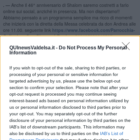
. —
Anche il 46^ anniversario di Shalom saremo costretti a farlo
online sui social, anziché in presenza. Ma non disperiamo!!
Abbiamo pensato a un programma semplice ma ricco di momenti
che inizierà con la diretta della Messa celebrata da don Andrea alle
ore 11.00. seguente link
https://www.facebook.com/Parrocchia-
Collegiata-San-Giovanni-Battista-568105920016597
Poi alle ore 12.00 i giovani faranno una diretta su Instagram per
QUInewsValdelsa.it -
Do Not Process My Personal
parlare delle attività e delle prospettive di Shalom per i giovani.
Information
profilo instagram @
movimentoshalom.it
Nel pomeriggio, alle 15.30 diretta Facebook e Youtube con una
If you wish to opt-out of the sale, sharing to third parties, or
conversazione tenuta da uno dei più apprezzati teologi italiani,
processing of your personal or sensitive information for
Severino Dianich, che ci parlerà de "Il cammino della Pace dai papi
targeted advertising by us, please use the below opt-out
guerrieri a Francesco".- A seguire sarà presentato il nuovo libro
section to confirm your selection. Please note that after your
realizzato dalle coppie delle adozioni internazionali con l'intervento
opt-out request is processed you may continue seeing
di Giada Tessitori e alcune testimonianze di coppie adottive. Non
interest-based ads based on personal information utilized by
mancheranno naturalmente i saluti del presidente Vieri, l'angolo del
us or personal information disclosed to third parties prior to
buonumore di don Donatao e le riflessioni e gli auguri di don
your opt-out. You may separately opt-out of the further
Andrea. il tutto condito con video e intermezzi dei bambini
disclosure of your personal information by third parties on the
dell'Atelier, delle adozioni a distanza e dai paesi dove facciamo
IAB’s list of downstream participants. This information may
progetti... Il pomeriggio lo potete seguire sulla pagina facebook di
also be disclosed by us to third parties on the
IAB’s List of
Shalom a questo link