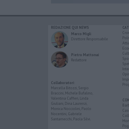
REDAZIONE QUI NEWS
CAT
Cro
Marco Migli
Poli
Direttore Responsabile
Attu
Eco
Cult
Pietro Mattonai
Spo
Redattore
Spet
Inte
Opi
Imp
Collaboratori
Pro
Marcella Bitozzi, Sergio
Braccini, Michele Bufalino,
Valentina Caffieri, Linda
CO
Giuliani, Dina Laurenzi,
Bar
Monica Nocciolini, Paolo
Cas
Nocentini, Gabriele
Coll
Santarnecchi, Paola Silvi.
Mon
Pog