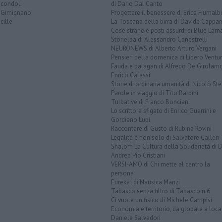
icondoli
di Dario Dal Canto
 Gimignano
Progettare il benessere di Erica Fiumalbi
cille
La Toscana della birra di Davide Cappan
Cose strane e posti assurdi di Blue Lam
Storielba di Alessandro Canestrelli
NEURONEWS di Alberto Arturo Vergani
Pensieri della domenica di Libero Ventur
Fauda e balagan di Alfredo De Girolam
Enrico Catassi
Storie di ordinaria umanità di Nicolò Ste
Parole in viaggio di Tito Barbini
Turbative di Franco Bonciani
Lo scrittore sfigato di Enrico Guerrini e
Gordiano Lupi
Raccontare di Gusto di Rubina Rovini
Legalità e non solo di Salvatore Calleri
Shalom La Cultura della Solidarietà di 
Andrea Pio Cristiani
VERSI-AMO di Chi mette al centro la
persona
Eureka! di Nausica Manzi
Tabasco senza filtro di Tabasco n.6
Ci vuole un fisico di Michele Campisi
Economia e territorio, da globale a loca
Daniele Salvadori