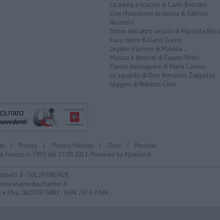
La dama a scacchi di Carlo Belciani
Due chiacchiere in cucina di Sabrina
Rossello
Storie dell'altro secolo di Marcella Bito
Easy ridere di Dario Greco
Legami d'amore di Malena ...
Musica e dintorni di Fausto Pirìto
Parole milonguere di Maria Caruso
Lo sguardo di Don Armando Zappolini
Leggere di Roberto Cerri
er
|
Privacy
|
Privacy Nielsen
|
Durc
|
Provider
di Firenze n. 5935 del 27.09.2013. Powered by
Aperion.it
Martelli, 8 - 50129 FIRENZE
toscanamediachannel.it
F. e P.Iva: 06207870483 - ISSN 2974-704X