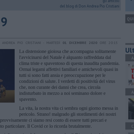
gli articoli
del blog di Don Andrea Pio Cristiani
19
QUI
 ANDREA PIO CRISTIANI - MARTEDÌ
01 DICEMBRE 2020
ORE 20:15
Ult
La distensione gioiosa che accompagna solitamente
l'avvicinarsi del Natale è alquanto raffreddata dal
A
clima triste e spaventoso di questa inaudita pandemia.
Ormai legami affettivi familiari e amichevoli quasi in
tutti si sono fatti ansia e preoccupazione per le
condizioni di salute. I verdetti di positività del virus
che, non curante dei danni che crea, circola
A
indisturbato in mezzo a noi seminano dolore e
spavento.
La vita, la nostra vita ci sembra ogni giorno messa in
pericolo. Strano! malgrado gli stordimenti dei nostri
provvisamente ci siamo resi conto di essere tutti precari e
 particolare. Il Covid ce lo ricorda brutalmente.
C