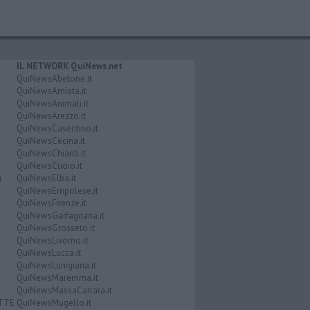
IL NETWORK QuiNews.net
QuiNewsAbetone.it
QuiNewsAmiata.it
QuiNewsAnimali.it
QuiNewsArezzo.it
QuiNewsCasentino.it
QuiNewsCecina.it
QuiNewsChianti.it
QuiNewsCuoio.it
i
QuiNewsElba.it
QuiNewsEmpolese.it
QuiNewsFirenze.it
QuiNewsGarfagnana.it
QuiNewsGrosseto.it
QuiNewsLivorno.it
QuiNewsLucca.it
QuiNewsLunigiana.it
QuiNewsMaremma.it
QuiNewsMassaCarrara.it
ATTE
QuiNewsMugello.it