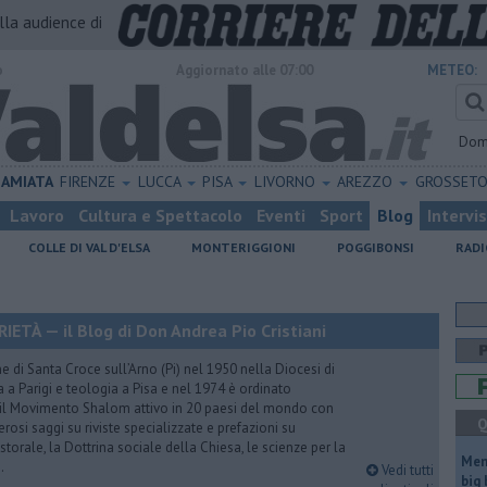
alla audience di
o
Aggiornato alle 07:00
METEO:
Dom
AMIATA
FIRENZE
LUCCA
PISA
LIVORNO
AREZZO
GROSSET
Lavoro
Cultura e Spettacolo
Eventi
Sport
Blog
Intervi
COLLE DI VAL D'ELSA
MONTERIGGIONI
POGGIBONSI
RADI
TÀ — il Blog di Don Andrea Pio Cristiani
 di Santa Croce sull’Arno (Pi) nel 1950 nella Diocesi di
a a Parigi e teologia a Pisa e nel 1974 è ordinato
 il Movimento Shalom attivo in 20 paesi del mondo con
Q
rosi saggi su riviste specializzate e prefazioni su
torale, la Dottrina sociale della Chiesa, le scienze per la
Mem
.
Vedi tutti
big