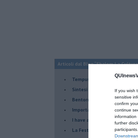
Articoli dal Blog “Shalom La Cultura
QUInewsVa
​Tempus fugit
​Sintesi di un viaggio nel mon
If you wish 
sensitive in
Bentornato Presidente...
confirm you
Importante è distrarre
continue se
information 
​I have a Dream
further disc
La Festa della Mondialità
participants
Downstream 