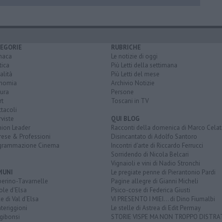
EGORIE
RUBRICHE
naca
Le notizie di oggi
tica
Più Letti della settimana
alità
Più Letti del mese
nomia
Archivio Notizie
ura
Persone
rt
Toscani in TV
tacoli
rviste
QUI BLOG
nion Leader
Racconti della domenica di Marco Celat
rese & Professioni
Disincantato di Adolfo Santoro
grammazione Cinema
Incontri d'arte di Riccardo Ferrucci
Sorridendo di Nicola Belcari
Vignaioli e vini di Nadio Stronchi
MUNI
Le pregiate penne di Pierantonio Pardi
berino-Tavarnelle
Pagine allegre di Gianni Micheli
ole d'Elsa
Psico-cose di Federica Giusti
e di Val d'Elsa
VI PRESENTO I MIEI... di Dino Fiumalbi
teriggioni
Le stelle di Astrea di Edit Permay
gibonsi
STORIE VISPE MA NON TROPPO DISTR