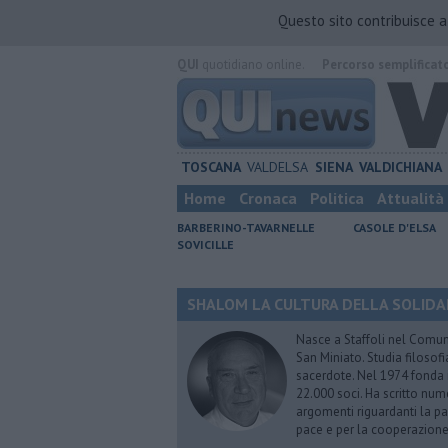
Questo sito contribuisce 
QUI
quotidiano online.
Percorso semplificat
TOSCANA
VALDELSA
SIENA
VALDICHIANA
Home
Cronaca
Politica
Attualità
BARBERINO-TAVARNELLE
CASOLE D'ELSA
SOVICILLE
SHALOM LA CULTURA DELLA SOLIDARIE
Nasce a Staffoli nel Comune
San Miniato. Studia filosofi
sacerdote. Nel 1974 fonda
22.000 soci. Ha scritto nume
argomenti riguardanti la pas
pace e per la cooperazione