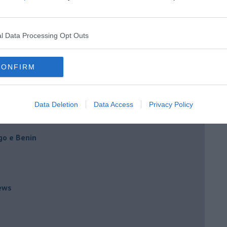
l Data Processing Opt Outs
li per per le coppie omosessuali
CONFIRM
er un costume che mi tormenta
Data Deletion
Data Access
Privacy Policy
ernazionale
go e Benin
ews