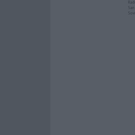
Rad
San
Sovi