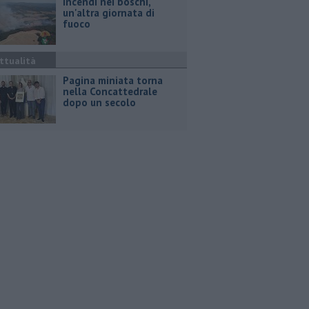
Incendi nei boschi,
un'altra giornata di
fuoco
ttualità
Pagina miniata torna
nella Concattedrale
dopo un secolo