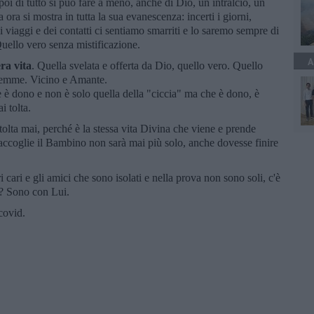
oi di tutto si può fare a meno, anche di Dio, un intralcio, un
a ora si mostra in tutta la sua evanescenza: incerti i giorni,
i viaggi e dei contatti ci sentiamo smarriti e lo saremo sempre di
uello vero senza mistificazione.
A
ra vita
. Quella svelata e offerta da Dio, quello vero. Quello
lemme. Vicino e Amante.
 è dono e non è solo quella della "ciccia" ma che è dono, è
 tolta.
 tolta mai, perché è la stessa vita Divina che viene e prende
ccoglie il Bambino non sarà mai più solo, anche dovesse finire
ari e gli amici che sono isolati e nella prova non sono soli, c'è
? Sono con Lui.
 covid.