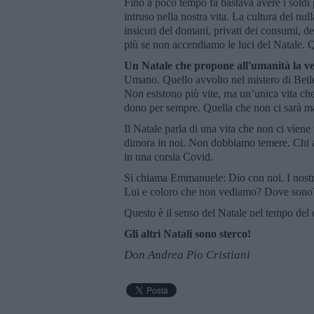
Fino a poco tempo fa bastava avere i soldi p
intruso nella nostra vita. La cultura del null
insicuri del domani, privati dei consumi, de
più se non accendiamo le luci del Natale. Q
Un Natale che propone all'umanità la ve
Umano. Quello avvolto nel mistero di Bet
Non esistono più vite, ma un’unica vita che
dono per sempre. Quella che non ci sarà mai
Il Natale parla di una vita che non ci viene
dimora in noi. Non dobbiamo temere. Chi a
in una corsia Covid.
Si chiama Emmanuele: Dio con noi. I nostri c
Lui e coloro che non vediamo? Dove sono
Questo è il senso del Natale nel tempo del
Gli altri Natali sono sterco!
Don Andrea Pio Cristiani