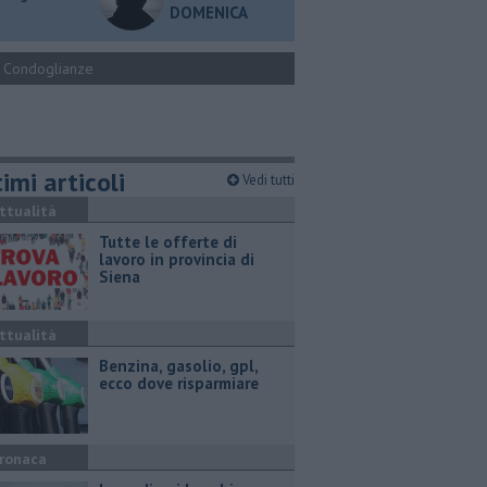
DOMENICA
Condoglianze
imi articoli
Vedi tutti
ttualità
​Tutte le offerte di
lavoro in provincia di
Siena
ttualità
​Benzina, gasolio, gpl,
ecco dove risparmiare
ronaca