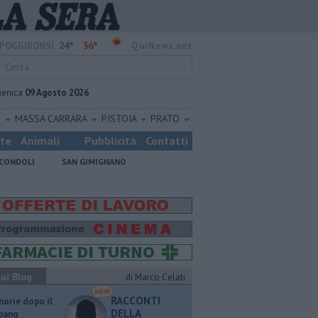
24°
36°
POGGIBONSI
QuiNews.net
enica
09 Agosto 2026
O
MASSA CARRARA
PISTOIA
PRATO
ste
Animali
Pubblicità
Contatti
CONDOLI
SAN GIMIGNANO
ui Blog
di Marco Celati
RACCONTI
orie dopo il
DELLA
 bang