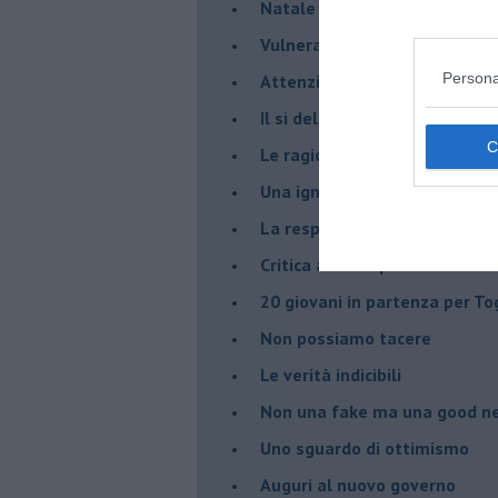
Natale e covid 19
Vulnerabilità e paura
Persona
Attenzione al laicismo
Il si del Papa alle unioni civi
Le ragioni della politica
​Una ignobile confessione, p
La responsabilità politica
Critica alla cooperazione int
20 giovani in partenza per To
​Non possiamo tacere
​Le verità indicibili
Non una fake ma una good n
Uno sguardo di ottimismo
Auguri al nuovo governo