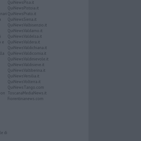
QuiNewsPisa.it
QuiNewsPistoia.it
nari
QuiNewsPrato.it
a
QuiNewsSiena.it
QuiNewsValbisenzio.it
QuiNewsValdarno.it
i
QuiNewsValdelsa.it
o e
QuiNewsValdera.it
QuiNewsValdichiana.it
lla
QuiNewsValdicornia.it
QuiNewsValdinievole.it
QuiNewsValdisieve.it
QuiNewsValtiberina.it
QuiNewsVersilia.it
QuiNewsVolterra.it
QuiNewsTango.com
Don
ToscanaMediaNews.it
Fiorentinanews.com
le di