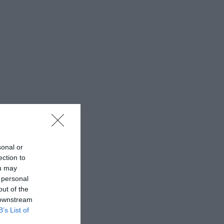
sonal or
ection to
ou may
 personal
out of the
 downstream
B’s List of