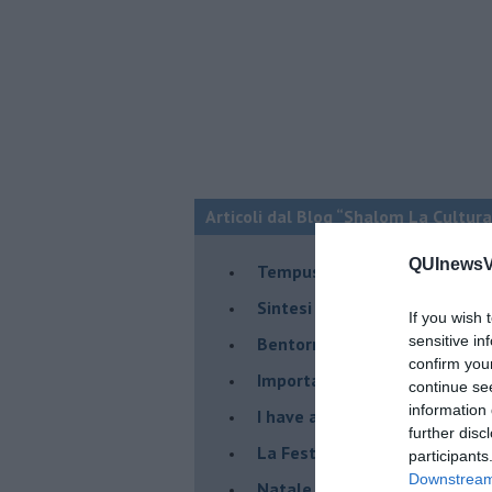
Articoli dal Blog “Shalom La Cultura
QUInewsVa
​Tempus fugit
​Sintesi di un viaggio nel mon
If you wish 
sensitive in
Bentornato Presidente...
confirm you
Importante è distrarre
continue se
information 
​I have a Dream
further disc
La Festa della Mondialità
participants
Downstream 
Natale e covid 19