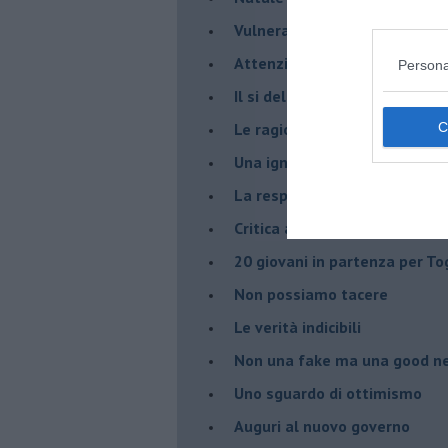
Vulnerabilità e paura
Attenzione al laicismo
Persona
Il si del Papa alle unioni civi
Le ragioni della politica
​Una ignobile confessione, p
La responsabilità politica
Critica alla cooperazione int
20 giovani in partenza per To
​Non possiamo tacere
​Le verità indicibili
Non una fake ma una good n
Uno sguardo di ottimismo
Auguri al nuovo governo