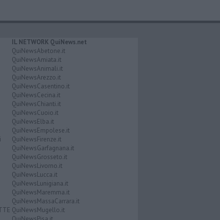
IL NETWORK QuiNews.net
QuiNewsAbetone.it
QuiNewsAmiata.it
QuiNewsAnimali.it
QuiNewsArezzo.it
QuiNewsCasentino.it
QuiNewsCecina.it
QuiNewsChianti.it
QuiNewsCuoio.it
QuiNewsElba.it
QuiNewsEmpolese.it
i
QuiNewsFirenze.it
QuiNewsGarfagnana.it
QuiNewsGrosseto.it
QuiNewsLivorno.it
QuiNewsLucca.it
QuiNewsLunigiana.it
QuiNewsMaremma.it
QuiNewsMassaCarrara.it
ATTE
QuiNewsMugello.it
QuiNewsPisa.it