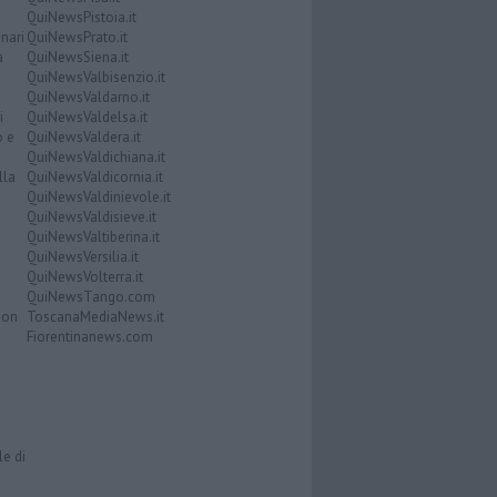
QuiNewsPistoia.it
nari
QuiNewsPrato.it
a
QuiNewsSiena.it
QuiNewsValbisenzio.it
QuiNewsValdarno.it
i
QuiNewsValdelsa.it
o e
QuiNewsValdera.it
QuiNewsValdichiana.it
lla
QuiNewsValdicornia.it
QuiNewsValdinievole.it
QuiNewsValdisieve.it
QuiNewsValtiberina.it
QuiNewsVersilia.it
QuiNewsVolterra.it
QuiNewsTango.com
Don
ToscanaMediaNews.it
Fiorentinanews.com
le di