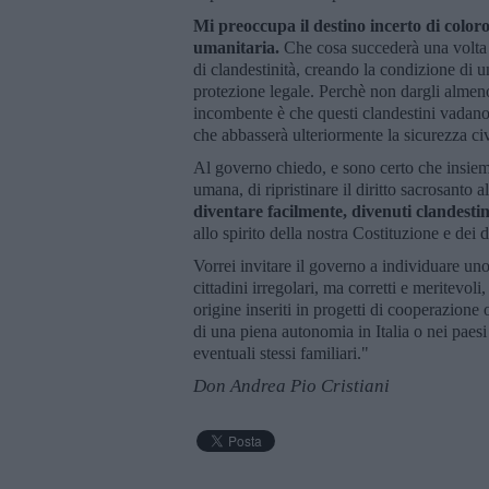
Mi preoccupa il destino incerto di coloro 
umanitaria.
Che cosa succederà una volta r
di clandestinità, creando la condizione di u
protezione legale. Perchè non dargli almeno 
incombente è che questi clandestini vadano
che abbasserà ulteriormente la sicurezza civ
Al governo chiedo, e sono certo che insieme
umana, di ripristinare il diritto sacrosanto al
diventare facilmente, divenuti clandestin
allo spirito della nostra Costituzione e dei 
Vorrei invitare il governo a individuare uno
cittadini irregolari, ma corretti e meritevoli,
origine inseriti in progetti di cooperazione
di una piena autonomia in Italia o nei paes
eventuali stessi familiari."
Don Andrea Pio Cristiani