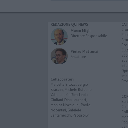
REDAZIONE QUI NEWS
CAT
Cro
Marco Migli
Poli
Direttore Responsabile
Attu
Eco
Cult
Pietro Mattonai
Spo
Redattore
Spet
Inte
Opi
Imp
Collaboratori
Pro
Marcella Bitozzi, Sergio
Braccini, Michele Bufalino,
Valentina Caffieri, Linda
CO
Giuliani, Dina Laurenzi,
Bar
Monica Nocciolini, Paolo
Cas
Nocentini, Gabriele
Coll
Santarnecchi, Paola Silvi.
Mon
Pog
Rad