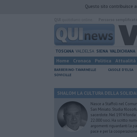
Questo sito contribuisce 
QUI
quotidiano online.
Percorso semplificat
TOSCANA
VALDELSA
SIENA
VALDICHIANA
Home
Cronaca
Politica
Attualità
BARBERINO-TAVARNELLE
CASOLE D'ELSA
SOVICILLE
SHALOM LA CULTURA DELLA SOLIDARIE
Nasce a Staffoli nel Comune
San Miniato. Studia filosofi
sacerdote. Nel 1974 fonda
22.000 soci. Ha scritto nume
argomenti riguardanti la pas
pace e per la cooperazione