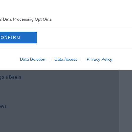
l Data Processing Opt Outs
li per per le coppie omosessuali
CONFIRM
er un costume che mi tormenta
Data Deletion
Data Access
Privacy Policy
ernazionale
go e Benin
ews