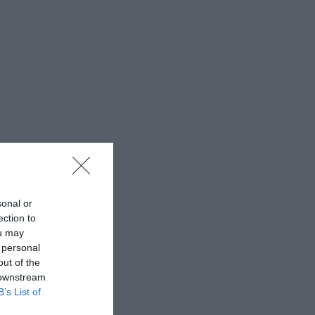
sonal or
ection to
ou may
 personal
out of the
 downstream
B’s List of