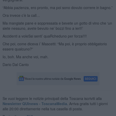
“Abbia pazienza, ero pronto, ma poi sono dovuto correre in bagno.”
Ora invece c’è la call…
Ma mangiate pane e soppressata e bevete un gotto di vino che ‘un
siete nessuno, avete bevuto ne’ bozzi fino a ieri!!’
Accidenti a voleSsi senti’ quaRcheduno per forza!!!!
Che poi, come diceva i’ Mascetti: “Ma poi, è proprio obbligatorio
essere qualcuno?”
Io, boh. Ma anche voi, mah.
Dario Dal Canto
Se vuoi leggere le notizie principali della Toscana iscriviti alla
Newsletter QUInews - ToscanaMedia.
Arriva gratis tutti i giorni
alle 20:00 direttamente nella tua casella di posta.