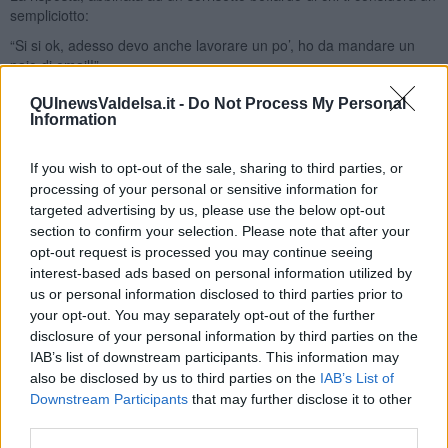
sempliciotto:
“Si si ok, adesso devo anche lavorare un po’, ho da mandare un
paio di email!”
E il tuo cervello da sprovveduto pensa:
QUInewsValdelsa.it -
Do Not Process My Personal
Information
“Devi lavorare? Ma fino ad ora cosa abbiamo fatto?!” Poi sono le
19:30, che c’avrai mai da fare che oltre alla doccia e disfare le
valigie, rimane solo il tempo di fare un paio di sospiri e dire sette o
If you wish to opt-out of the sale, sharing to third parties, or
otto volte “Oimmena”.
processing of your personal or sensitive information for
targeted advertising by us, please use the below opt-out
Io, boh…
section to confirm your selection. Please note that after your
Un altro picco è stato raggiunto quando a fine colazione prima di
opt-out request is processed you may continue seeing
lasciare l’hotel mi sono sentito dire:
interest-based ads based on personal information utilized by
“Adesso salgo su in camera, mando un paio di email, poi scendo e
us or personal information disclosed to third parties prior to
andiamo.”
your opt-out. You may separately opt-out of the further
disclosure of your personal information by third parties on the
Un paio di email? Ma dimmi che devi andare in camera, e basta o,
IAB’s list of downstream participants. This information may
se vuoi essere più esplicito, sbilanciati affermando che hai da
also be disclosed by us to third parties on the
IAB’s List of
andare in bagno.
Downstream Participants
that may further disclose it to other
Anche perché i 3/4 della popolazione mondiale dopo colazione
third parties.
deve andare in bagno.