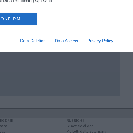
e per nascere
l Data Processing Opt Outs
CONFIRM
Data Deletion
Data Access
Privacy Policy
EGORIE
RUBRICHE
naca
Le notizie di oggi
tica
Più Letti della settimana