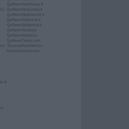
QuiNewsValdichiana.it
lla
QuiNewsValdicornia.it
QuiNewsValdinievole.it
QuiNewsValdisieve.it
QuiNewsValtiberina.it
QuiNewsVersilia.it
QuiNewsVolterra.it
QuiNewsTango.com
Don
ToscanaMediaNews.it
Fiorentinanews.com
le di
zzi