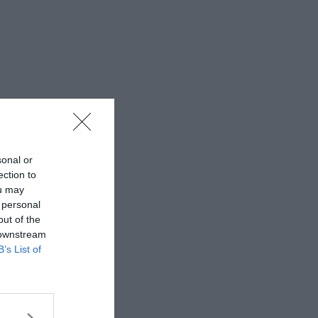
sonal or
ection to
ou may
 personal
out of the
 downstream
B’s List of