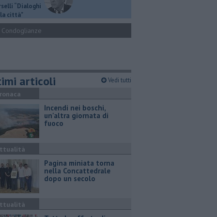
selli “Dialoghi
la città"
Condoglianze
imi articoli
Vedi tutti
ronaca
Incendi nei boschi,
un'altra giornata di
fuoco
ttualità
Pagina miniata torna
nella Concattedrale
dopo un secolo
ttualità