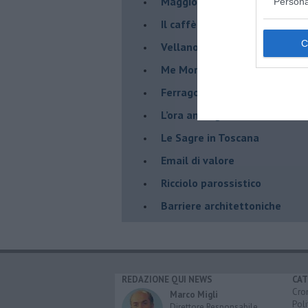
​Maggio è proprio un bel mes
Persona
Il caffè della moka
​Vellano
​Me More
​Ferragosto
​L’ora analogica
​Le Sagre in Toscana
​Email di valore
​Ricciolo parossistico
​Barriere architettoniche
REDAZIONE QUI NEWS
CAT
Cro
Marco Migli
Poli
Direttore Responsabile