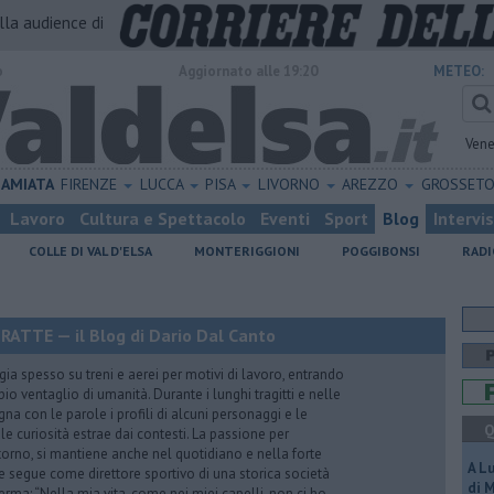
alla audience di
o
Aggiornato alle 19:20
METEO:
Vene
AMIATA
FIRENZE
LUCCA
PISA
LIVORNO
AREZZO
GROSSET
Lavoro
Cultura e Spettacolo
Eventi
Sport
Blog
Intervi
COLLE DI VAL D'ELSA
MONTERIGGIONI
POGGIBONSI
RADI
TTE — il Blog di Dario Dal Canto
gia spesso su treni e aerei per motivi di lavoro, entrando
o ventaglio di umanità. Durante i lunghi tragitti e nelle
egna con le parole i profili di alcuni personaggi e le
Q
le curiosità estrae dai contesti. La passione per
ntorno, si mantiene anche nel quotidiano e nella forte
A L
he segue come direttore sportivo di una storica società
di 
erma: “Nella mia vita, come nei miei capelli, non ci ho