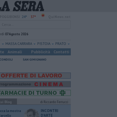
24°
37°
POGGIBONSI
QuiNews.net
rdì
07 Agosto 2026
O
MASSA CARRARA
PISTOIA
PRATO
ste
Animali
Pubblicità
Contatti
CONDOLI
SAN GIMIGNANO
ui Blog
di Riccardo Ferrucci
INCONTRI
ucca la mostra
D'ARTE
Marcello