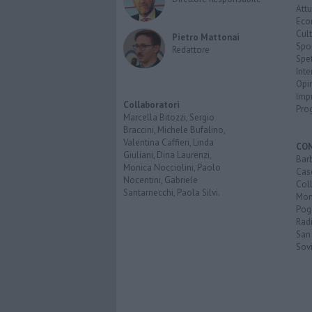
Attu
Eco
Cult
Pietro Mattonai
Spo
Redattore
Spet
Inte
Opi
Imp
Collaboratori
Pro
Marcella Bitozzi, Sergio
Braccini, Michele Bufalino,
Valentina Caffieri, Linda
CO
Giuliani, Dina Laurenzi,
Bar
Monica Nocciolini, Paolo
Cas
Nocentini, Gabriele
Coll
Santarnecchi, Paola Silvi.
Mon
Pog
Rad
San
Sovi