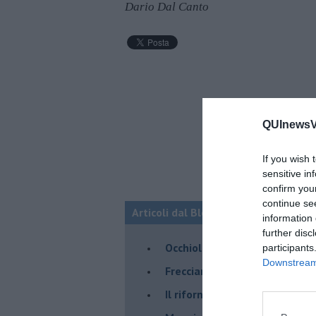
Dario Dal Canto
QUInewsVa
If you wish 
sensitive in
confirm you
continue se
Articoli dal Blog “STORIE VISPE M
information 
further disc
Occhiolino
participants
Downstream 
Frecciarossa Nudità
Il rifornimento dell'ammiragl