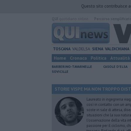
Questo sito contribuisce 
QUI
quotidiano online.
Percorso semplificat
TOSCANA
VALDELSA
SIENA
VALDICHIANA
Home
Cronaca
Politica
Attualità
BARBERINO-TAVARNELLE
CASOLE D'ELSA
SOVICILLE
STORIE VISPE MA NON TROPPO DISTRA
Laureato in ingegneria viag
così in contatto con un ampi
soste in sale di attesa, dis
situazioni che la sua natura
l’osservazione della vita i
passione per il ciclismo, c
toscana. Parlando di sé, aff