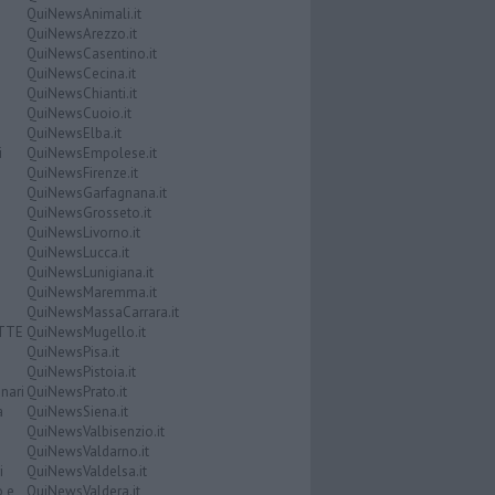
QuiNewsAnimali.it
QuiNewsArezzo.it
QuiNewsCasentino.it
QuiNewsCecina.it
QuiNewsChianti.it
QuiNewsCuoio.it
QuiNewsElba.it
i
QuiNewsEmpolese.it
QuiNewsFirenze.it
QuiNewsGarfagnana.it
QuiNewsGrosseto.it
QuiNewsLivorno.it
QuiNewsLucca.it
QuiNewsLunigiana.it
QuiNewsMaremma.it
QuiNewsMassaCarrara.it
ATTE
QuiNewsMugello.it
QuiNewsPisa.it
QuiNewsPistoia.it
nari
QuiNewsPrato.it
a
QuiNewsSiena.it
QuiNewsValbisenzio.it
QuiNewsValdarno.it
i
QuiNewsValdelsa.it
o e
QuiNewsValdera.it