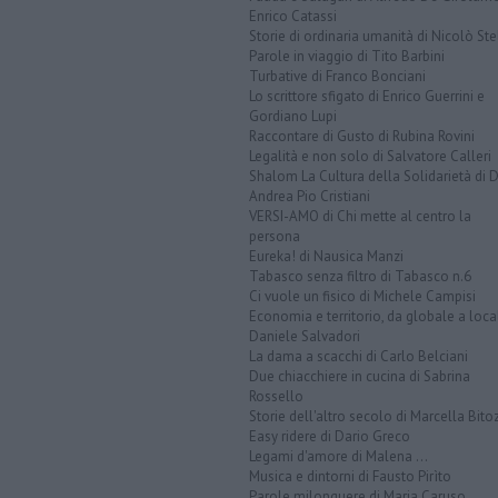
Enrico Catassi
Storie di ordinaria umanità di Nicolò Ste
Parole in viaggio di Tito Barbini
Turbative di Franco Bonciani
Lo scrittore sfigato di Enrico Guerrini e
Gordiano Lupi
Raccontare di Gusto di Rubina Rovini
Legalità e non solo di Salvatore Calleri
Shalom La Cultura della Solidarietà di 
Andrea Pio Cristiani
VERSI-AMO di Chi mette al centro la
persona
Eureka! di Nausica Manzi
Tabasco senza filtro di Tabasco n.6
Ci vuole un fisico di Michele Campisi
Economia e territorio, da globale a loca
Daniele Salvadori
La dama a scacchi di Carlo Belciani
Due chiacchiere in cucina di Sabrina
Rossello
Storie dell'altro secolo di Marcella Bito
Easy ridere di Dario Greco
Legami d'amore di Malena ...
Musica e dintorni di Fausto Pirìto
Parole milonguere di Maria Caruso