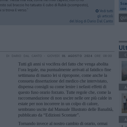
Scar
esto sul braccio ho tatuato il cubo di Rubik (scomposto),
con 
si trova il verso.”
Vedi tutti
gli articoli
QUI
del blog di Dario Dal Canto
Ult
C
DI DARIO DAL CANTO - GIOVEDÌ
01 AGOSTO 2024
ORE 08:00
Tutti gli anni si vocifera del fatto che venga abolita
l’ora legale, ma puntualmente arrivati al fatidico fine
settimana di marzo lei si ripropone, come anche la
consueta dissertazione del medico che intervistato,
dispensa consigli su come lenire i nefasti effetti di
A
questo fuso orario forzato. Tutte regole che, come la
raccomandazione di non uscire nelle ore più calde in
estate per non incorrere in un colpo di calore,
sembrano uscite dal Manuale Illustrato delle Banalità,
pubblicato da “Edizioni Scontate”.
A
Tornando invece al nostro cambio di orario, ormai