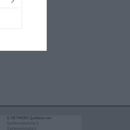
IL NETWORK QuiNews.net
QuiNewsAbetone.it
QuiNewsAmiata.it