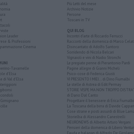
alità
Più Letti del mese
nomia
Archivio Notizie
ura
Persone
rt
Toscani in TV
tacoli
rviste
QUI BLOG
nion Leader
Incontri d'arte di Riccardo Ferrucci
rese & Professioni
Racconti della domenica di Marco Celat
grammazione Cinema
Disincantato di Adolfo Santoro
Sorridendo di Nicola Belcari
Vignaioli e vini di Nadio Stronchi
MUNI
Le pregiate penne di Pierantonio Pardi
berino-Tavarnelle
Pagine allegre di Gianni Micheli
ole d'Elsa
Psico-cose di Federica Giusti
e di Val d'Elsa
VI PRESENTO I MIEI... di Dino Fiumalbi
teriggioni
Le stelle di Astrea di Edit Permay
gibonsi
STORIE VISPE MA NON TROPPO DISTR
icondoli
di Dario Dal Canto
 Gimignano
Progettare il benessere di Erica Fiumalbi
cille
La Toscana della birra di Davide Cappan
Cose strane e posti assurdi di Blue Lam
Storielba di Alessandro Canestrelli
NEURONEWS di Alberto Arturo Vergani
Pensieri della domenica di Libero Ventur
Fauda e balagan di Alfredo De Girolam