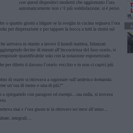
con questi dispositivi moderni che aggiornano l’ora
automaticamente non c’è più soddisfazione, si è perso
tre o quattro giorni a litigare se la sveglia in cucina segnava l’ora
A
ta per disperazione e per tappare la bocca a tutti la rimisi sul
he arrivava in ritardo a lavoro il lunedì mattina, fidanzati
aggiungendo decine di minuti all’incoscienza del fuso orario, si
emporale quantificabile solo con la notazione esponenziale.
che per diletto ti davano l’orario vecchio e tu non ci capivi più
mbio di orario si ritrovava a ragionare sull’amletica domanda:
orme un’ora di meno o una di più?”
ava a spiegartelo con paragoni ed esempi…ma nulla, si trovava
vio.
tteva mai e l’ora giusta te la ritrovavi sei mesi all’anno…
adrate, integrali…