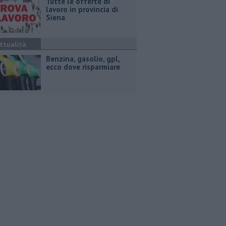
​Tutte le offerte di
lavoro in provincia di
Siena
ttualità
​Benzina, gasolio, gpl,
ecco dove risparmiare