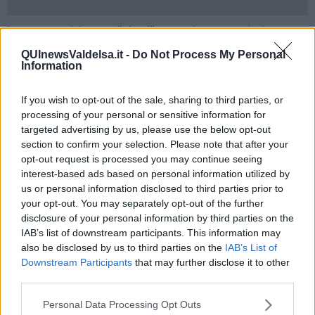
La cerimonia di fronte ai
"giusti"
, ovvero le persone che hanno
rischiato la vita per salvare ebrei, è stata arricchita da un concerto
QUInewsValdelsa.it -
Do Not Process My Personal
di pianoforte a 4 mani.
Information
"L’evento è il primo di una serie itinerante che vorrà ricordare le
tante persone che hanno aiutato a salvare vite umane" - ha
If you wish to opt-out of the sale, sharing to third parties, or
ricordato il
diacono Renato Rossi
, responsabile per l'ecumenismo
processing of your personal or sensitive information for
e il dialogo interreligioso dell'Arcidiocesi.
targeted advertising by us, please use the below opt-out
Alla presenza di Sua Emminenza, il
Cardinale Lojudice
, del
section to confirm your selection. Please note that after your
Sindaco
Andrea Pieragnoli
, è stato ricordato il parroco di
opt-out request is processed you may continue seeing
Pievescola
don Osvaldo Mecacci
, già annoverato, con la
mamma
interest-based ads based on personal information utilized by
Caterina Vannini
fra i
giusti di Israele
per aver nascosto per oltre
us or personal information disclosed to third parties prior to
un mese un medico ebreo, chiamato a curare un partigiano ferito e
your opt-out. You may separately opt-out of the further
nascosto dal prelato a Tonni dopo un finto funerale.
disclosure of your personal information by third parties on the
Degna di nota la presenza del responsabile per le
pietre di
IAB’s list of downstream participants. This information may
inciampo in Toscana
, prof.
Mauro Galeazzi
con la moglie
also be disclosed by us to third parties on the
IAB’s List of
Alessandra Fornari
, della
comunità ebraica di Roma
e di un
Downstream Participants
that may further disclose it to other
erede della famiglia
Grunwald.
third parties.
Dalle testimonianze sono emerse numerose figure e luoghi della
ex
Personal Data Processing Opt Outs
Diocesi di Colle Val d'Elsa
che si sono messi al servizio per