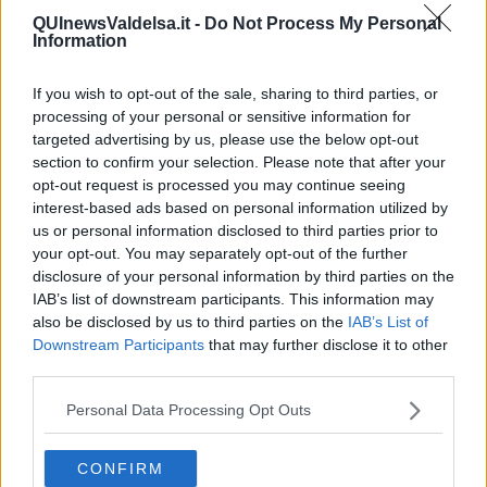
QUInewsValdelsa.it -
Do Not Process My Personal
Consegnate nei giorni scorsi le relazioni con i
risultati delle
Information
indagini geofisiche eseguite in via Livini
rese necessarie a
seguito di un movimento franoso alla fine dello scorso mese di
settembre. Le indagini si sono svolte come aveva già comunicato
If you wish to opt-out of the sale, sharing to third parties, or
l’amministrazione comunale, nel periodo tra il 20 e il 23 dicembre.
processing of your personal or sensitive information for
Le indagini hanno comportato anche la chiusura per alcune ore del
targeted advertising by us, please use the below opt-out
transito veicolare sulla strada. In seguito ai risultati, i tecnici
section to confirm your selection. Please note that after your
dell’Amministrazione colligiana e i professionisti incaricati di
opt-out request is processed you may continue seeing
svolgere lo studio della frana hanno avuto conferma di alcune
interest-based ads based on personal information utilized by
ipotesi fatte con i sopralluoghi svolti sulla frana.
us or personal information disclosed to third parties prior to
your opt-out. You may separately opt-out of the further
disclosure of your personal information by third parties on the
IAB’s list of downstream participants. This information may
“Molti cittadini in questi giorni ci stanno chiedendo notizie e tempi
also be disclosed by us to third parties on the
IAB’s List of
sulla riapertura –
sottolinea Stefano Nardi, assessori ai lavori
Downstream Participants
that may further disclose it to other
pubblici
- posso dire che per l’Amministrazione comunale, pur in
third parties.
una situazione di straordinarietà, questo intervento rappresenta
una priorità che ha tutta l’attenzione richiesta in questi casi. Stiamo
Personal Data Processing Opt Outs
procedendo secondo le modalità operative previste. Prima di
procedere con l’intervento occorre ancora terminare le indagini
CONFIRM
esplorative che ci consentiranno di approfondire il quadro