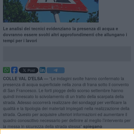
Le analisi dei tecnici evidenziano la presenza di acqua e
dovranno essere svolti altri approfondimenti che allungano i
tempi per i lavori
COLLE VAL D'ELSA —
“Le indagini svolte hanno confermato la
presenza di acqua superficiale nella zona di frana sotto il convento
di San Francesco. Le forti piogge dello scorso settembre hanno
quindi innescato lo scivolamento di un tratto della scarpata della
strada. Adesso occorrerà realizzare dei sondaggi per verificare la
qualità e la tipologia dei materiali impiegati nella realizzazione della
strada. Questo per acquisire ulteriori informazioni ed aumentare il
quadro conoscitivo necessario per definire al meglio l’intervento per
la messa in sicurezza della strada stessa”
spiegano
dall'Amministrazione comunale.