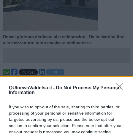
Domai giornata dedicata alle celebrazioni. Dalla mattina fino
alla mezzanotte tanta musica e prelibatezze
COLLE VAL D'ELSA —
Ebbene sì, domani Colle festeggerà il suo
patrono San Marziale.
QUInewsValdelsa.it -
Do Not Process My Personal
Information
Vincendo decisamente nel "derby" con Poggibonsi, quanto a
programma patronale "salvato", nonostante le restrizioni sanitarie.
If you wish to opt-out of the sale, sharing to third parties, or
processing of your personal or sensitive information for
targeted advertising by us, please use the below opt-out
section to confirm your selection. Please note that after your
La festa inizierà dalla mattina, più precisamente dalle 8,30, fino alla
opt-out request is processed you may continue seeing