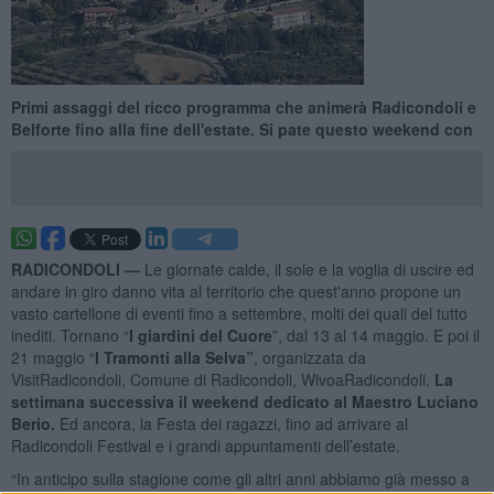
Primi assaggi del ricco programma che animerà Radicondoli e
Belforte fino alla fine dell'estate. Si pate questo weekend con
RADICONDOLI —
Le giornate calde, il sole e la voglia di uscire ed
andare in giro danno vita al territorio che quest'anno propone un
vasto cartellone di eventi fino a settembre, molti dei quali del tutto
inediti. Tornano “
I giardini del Cuore
”, dal 13 al 14 maggio. E poi il
21 maggio “
I Tramonti alla Selva”
, organizzata da
VisitRadicondoli, Comune di Radicondoli, WivoaRadicondoli.
La
settimana successiva il weekend dedicato al Maestro Luciano
Berio.
Ed ancora, la Festa dei ragazzi, fino ad arrivare al
Radicondoli Festival e i grandi appuntamenti dell’estate.
“In anticipo sulla stagione come gli altri anni abbiamo già messo a