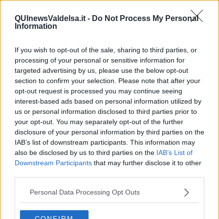
punto il programma di attività che animeranno Radicondoli nel
periodo clue per i viaggiatori che arrivano qui -
fa notare Luca
QUInewsValdelsa.it -
Do Not Process My Personal
Moda, vicesindaco e assessore ai Lavori Pubblici del Comune
Information
di Radicondoli
– Tante le associazioni coinvolte e la creatività
messa in campo per un’offerta di grande qualità che sa unire la
If you wish to opt-out of the sale, sharing to third parties, or
tradizione con lo sguardo aperto verso il palcoscenico nazionale, i
processing of your personal or sensitive information for
linguaggi innovativi”.
targeted advertising by us, please use the below opt-out
section to confirm your selection. Please note that after your
opt-out request is processed you may continue seeing
interest-based ads based on personal information utilized by
Un calendario ricco capace di parlare a pubblici diversi
. Si
us or personal information disclosed to third parties prior to
inizia sabato 13 maggio 2023con I giardini del Cuore,alle 11:30 e si
your opt-out. You may separately opt-out of the further
va avanti fino a domenica 14 maggio. Dopo l’iniziativa del 21
disclosure of your personal information by third parties on the
maggio, il 26, 27 e 28 maggio sarà dedicato al “
Maestro Luciano
IAB’s list of downstream participants. This information may
Berio”
nell’evento organizzato da Centro Studi Luciano Berio con il
also be disclosed by us to third parties on the
IAB’s List of
contributo del Comune di Radicondoli. A inizio giugno, il secondo
Downstream Participants
that may further disclose it to other
fine settimana, “
La Festa dei Ragazzi
” in collaborazione con
third parties.
Comune di Radicondoli e Circolo Arci Belforte. Il 18 giugno,
l’escursione “
Il Rimaggio in giugno
”, organizzata da
Personal Data Processing Opt Outs
VisitRadicondoli, Comune di Radicondoli, WivoaRadicondoli. Il 28
giugno,
Belfortissimo!,
concerto di musica da camera, organizzato
da Circolo Arci Belforte. Dal 23 al 25 giugno torna la grande “
Festa
CONFIRM