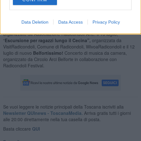
di San Giovanni”
a cura di Associazione ProLoco APS
Radicondoli, dal 30 giugno al 2 luglio
la “Festa tra le Mura”
organizzato da Circolo Arci Belforte, mentre dal 5 all’8 luglio “
Luca
Gilli, Mostra Festival”
presso la Sala Mostre «Sergio Pacini». Dal
Data Deletion
Data Access
Privacy Policy
7 al 31 luglio sarà il momento del Radicondoli Festival 2023,
organizzato da Associazione Radicondoli Arte. Il 16 luglio,
“
Escursione per ragazzi lungo il Cecina”,
organizzata da
VisitRadicondoli, Comune di Radicondoli, WivoaRadicondoli e il 12
luglio di nuovo
Belfortissimo!
Concerto di musica da camera,
organizzato da Circolo Arci Belforte in collaborazione con
Radicondoli Festival.
Se vuoi leggere le notizie principali della Toscana iscriviti alla
Newsletter QUInews - ToscanaMedia.
Arriva gratis tutti i giorni
alle 20:00 direttamente nella tua casella di posta.
Basta cliccare
QUI