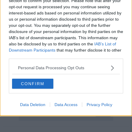
section to confirm your selection. Please note that after your
costruzione di proprietà privata che è stata
totalmente devastata
opt-out request is processed you may continue seeing
dalla furia dei vandali.
interest-based ads based on personal information utilized by
us or personal information disclosed to third parties prior to
your opt-out. You may separately opt-out of the further
disclosure of your personal information by third parties on the
IAB’s list of downstream participants. This information may
L'edificio privato ha da poco avuto la ristrutturazione del tetto, molti
dei materiali da costruzione sono ancora qui. Ma il danno peggiore
also be disclosed by us to third parties on the
IAB’s List of
è stato fatto da qualcuno che con furia iconoclasta
ne ha
Downstream Participants
that may further disclose it to other
devastato l'interno e l'altare.
third parties.
Purtroppo questi episodi non sono isolati. La zona è molto vasta e
Personal Data Processing Opt Outs
poco abitata. Quando cala la notte, chi vuole compiere atti contro il
patrimonio non ha nessun deterrente ed è libero di sfogarsi contro
edifici indifesi.
CONFIRM
Azione disdicevole e per certi versi blasfema, che ha lasciato gli
abitanti attoniti e dispiaciuti, per un comportamento senza logica.
Data Deletion
Data Access
Privacy Policy