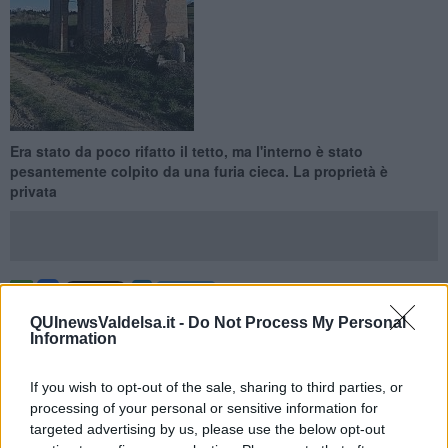
Era stato da poco rifatto il tetto, ma l'interno è stato
pesantemente colpito da una furia cieca. La proprietà è
privata
SOVICILLE —
Sovicille ha un vasto territorio, che nei secoli è stato
QUInewsValdelsa.it -
Do Not Process My Personal
molto frequentato. La nobiltà senese aveva molti possedimenti in
Information
questa zona. Tra le tante costruzioni, molte sono religiose, edicole,
tabernacoli e piccole cappelle votive.
If you wish to opt-out of the sale, sharing to third parties, or
Purtroppo questa ricchezza è rimasta in
abbandono per decenni
processing of your personal or sensitive information for
o peggio, è stata colpita da violenti
atti di vandalismo
. E' il caso
targeted advertising by us, please use the below opt-out
della piccola
cappella sulla strada per Carpineto,
una minuscola