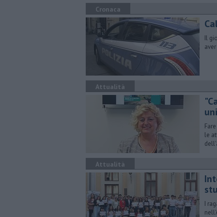
Cronaca
Cal
Il g
aver
Attualità
"C
uni
Fare
le a
dell
Attualità
Int
st
I ra
nell