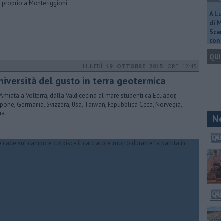
ì proprio a Monteriggioni
A L
di 
Scar
con 
QUI
LUNEDÌ
19 OTTOBRE 2015
ORE 12:45
niversità del gusto in terra geotermica
'Amiata a Volterra, dalla Valdicecina al mare studenti da Ecuador,
pone, Germania, Svizzera, Usa, Taiwan, Repubblica Ceca, Norvegia,
ia
N