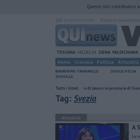
Questo sito contribuisce 
QUI
quotidiano online.
Percorso semplificat
TOSCANA
VALDELSA
SIENA
VALDICHIANA
Home
Cronaca
Politica
Attualità
BARBERINO-TAVARNELLE
CASOLE D'ELSA
SOVICILLE
 un secolo
​Tutte le offerte di lavoro in provincia di Siena
Tutti i titoli:
​Benzina
Tag:
Svezia
Attualità
A 
La s