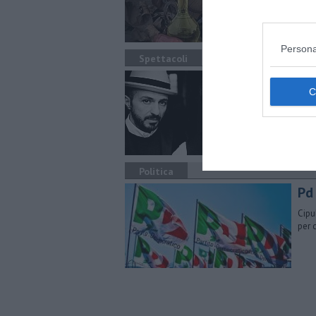
Migl
in T
Persona
Spettacoli
Mo
Sera
grand
Politica
Pd
Cipu
per 