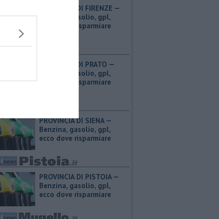
PROVINCIA DI FIRENZE — ​
Benzina, gasolio, gpl,
ecco dove risparmiare
PROVINCIA DI PRATO — ​
Benzina, gasolio, gpl,
ecco dove risparmiare
PROVINCIA DI SIENA — ​
Benzina, gasolio, gpl,
ecco dove risparmiare
PROVINCIA DI PISTOIA — ​
Benzina, gasolio, gpl,
ecco dove risparmiare