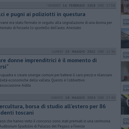
VENERDÌ
16 FEBBRAIO 2018
ORE 17:58
ci e pugni ai poliziotti in questura
iovane era stato fermato in seguito alla segnalazione di una donna per
 tentato di forzarle lo sportello dell'auto. Arrestato
LUNEDÌ
23 MAGGIO 2022
ORE 12:36
are donne imprenditrici è il momento di
rsi"
 squadra e creare sinergie comuni per battere il caro prezzi e rilanciare
ttività economiche della vallata. Questo è l'obbiettivo
'associazione Aidda
SABATO
18 MAGGIO 2024
ORE 17:40
ercultura, borsa di studio all'estero per 86
udenti toscani
gazzi che hanno vinto il concorso sono stati premiati in una cerimonia
'Auditorium Spadolini di Palazzo del Pegaso a Firenze