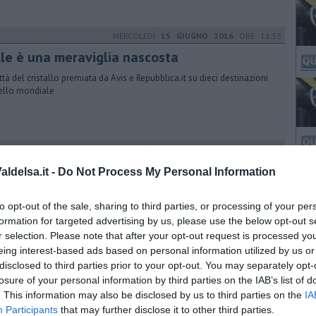
MERCOLEDÌ
15 GIUGNO 2016
ORE 11:55
lle è una meraviglia nascosta
ittà del cristallo premiata da Avis e Repubblica.it su dieci destinazioni
vello mondiale
VENERDÌ
12 DICEMBRE 2014
ORE 13:06
ore, teatro e poesia nel menu del Sonar
ldelsa.it -
Do Not Process My Personal Information
uo dream pop “Kristal and Jonny Boy” e le note di Paolo Benvegnù
agonisti della Casa della Musica di Colle
to opt-out of the sale, sharing to third parties, or processing of your per
formation for targeted advertising by us, please use the below opt-out s
r selection. Please note that after your opt-out request is processed y
eing interest-based ads based on personal information utilized by us or
MERCOLEDÌ
20 MARZO 2024
ORE 16:00
disclosed to third parties prior to your opt-out. You may separately opt-
ti pazzi per il cibo toscano, export da
losure of your personal information by third parties on the IAB’s list of
. This information may also be disclosed by us to third parties on the
cord
IA
Participants
that may further disclose it to other third parties.