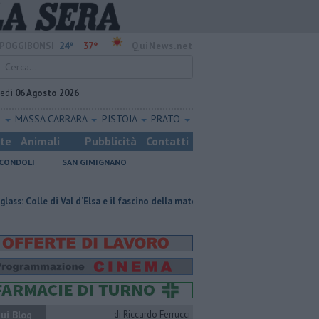
24°
37°
POGGIBONSI
QuiNews.net
vedì
06 Agosto 2026
O
MASSA CARRARA
PISTOIA
PRATO
ste
Animali
Pubblicità
Contatti
CONDOLI
SAN GIMIGNANO
i Val d’Elsa e il fascino della materia trasparente
Pagina miniata torna n
ui Blog
di Riccardo Ferrucci