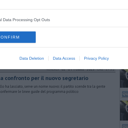
ior risultato di sempre per le esportazioni dell'agroalimentare Made
uscany, con quasi 3,5 miliardi di euro nel 2023
l Data Processing Opt Outs
GIOVEDÌ
27 FEBBRAIO 2014
ORE 09:34
tel Connection, tappa al Sonar
CONFIRM
ta di eventi nel prossimo week end: la Casa della Musica si anima con
i artisti
Data Deletion
Data Access
Privacy Policy
VENERDÌ
02 OTTOBRE 2015
ORE 17:51
 a confronto per il nuovo segretario
llo ha lasciato, serve un nome nuovo: il partito scende tra la gente
confermare le linee guide del programma politico