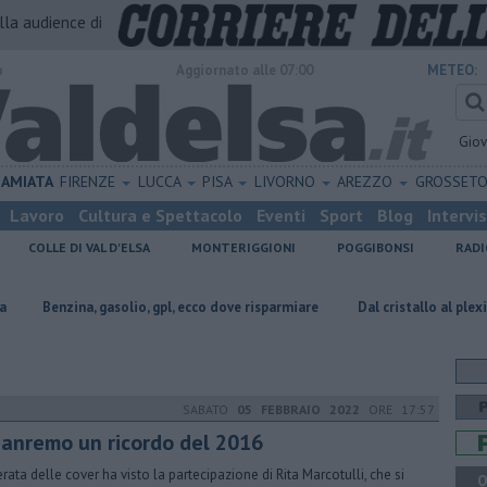
alla audience di
o
Aggiornato alle 07:00
METEO:
Gio
AMIATA
FIRENZE
LUCCA
PISA
LIVORNO
AREZZO
GROSSET
Lavoro
Cultura e Spettacolo
Eventi
Sport
Blog
Intervi
COLLE DI VAL D'ELSA
MONTERIGGIONI
POGGIBONSI
RADI
, gasolio, gpl, ecco dove risparmiare
Dal cristallo al plexiglass: Colle d
SABATO
05 FEBBRAIO 2022
ORE 17:57
Sanremo un ricordo del 2016
erata delle cover ha visto la partecipazione di Rita Marcotulli, che si
Q