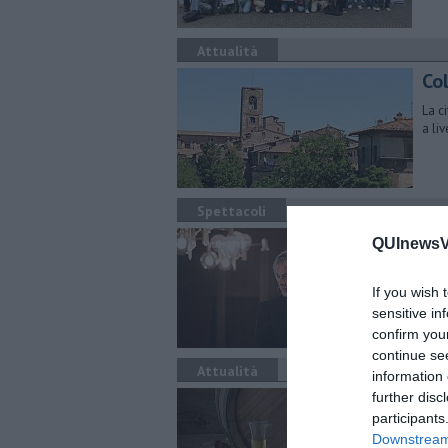
Attualità
Co
La c
a li
Spettacoli
Am
QUInewsVa
Il d
prot
If you wish 
sensitive in
confirm you
continue se
Attualità
information 
Tut
further disc
participants
re
Downstream 