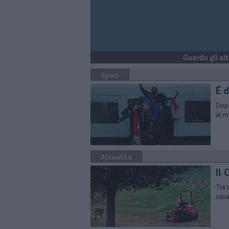
Sport
É 
Dopo
al m
Attualità
Il
Tra 
squa