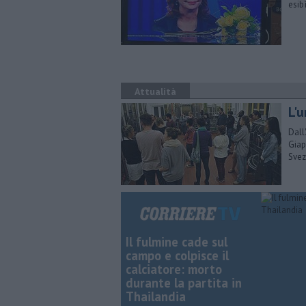
esib
Attualità
L'u
Dall
Giap
Svez
Il fulmine cade sul
campo e colpisce il
calciatore: morto
durante la partita in
Thailandia