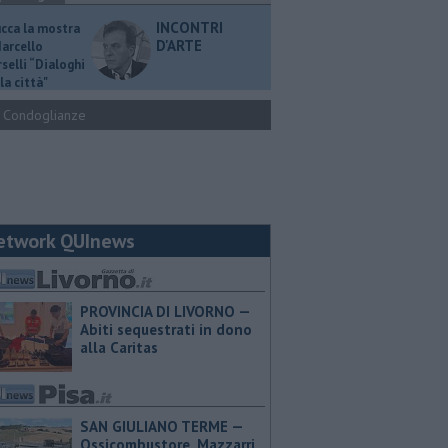
INCONTRI
ucca la mostra
D'ARTE
Marcello
selli “Dialoghi
la città"
Condoglianze
etwork QUInews
PROVINCIA DI LIVORNO —
Abiti sequestrati in dono
alla Caritas
SAN GIULIANO TERME —
Ossicombustore, Mazzarri,