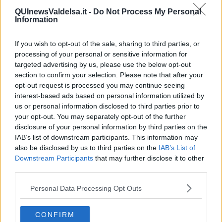
destinazione e marketing turistico.
QUInewsValdelsa.it -
Do Not Process My Personal
Information
If you wish to opt-out of the sale, sharing to third parties, or
“Dalla volontà di trovare un valore aggiunto alla difficile realtà
processing of your personal or sensitive information for
vissuta da noi operatori del turismo a partire dai primi mesi di
targeted advertising by us, please use the below opt-out
lockdown, è nato il corso -
spiega Elisabetta
- Andare oltre al
section to confirm your selection. Please note that after your
terribile arresto delle nostre attività a causa dell' emergenza è stata
opt-out request is processed you may continue seeing
l'occasione per interrogarsi su quali nuove strategie mettere in
interest-based ads based on personal information utilized by
campo per una nuova ripartenza. L’interesse per i temi trattati è
us or personal information disclosed to third parties prior to
stato davvero grande, con l'obiettivo di imparare a progettare
your opt-out. You may separately opt-out of the further
un'esperienza di viaggio, valorizzando e promuovendo San
disclosure of your personal information by third parties on the
Gimignano come una destinazione turistica e ridefinire così la
nostra collocazione su un nuovo mercato nel post Covid”.
IAB’s list of downstream participants. This information may
also be disclosed by us to third parties on the
IAB’s List of
Ci sono vari settori turistici nuovi che stanno emergendo
Downstream Participants
that may further disclose it to other
dove San Gimignano può competere ai massimi livelli,
quello
third parties.
del pellegrini e di chi ricerca il contatto con la natura, il segmento
wellness. C’è chi vorrà stare completamente disconesso, nella
Personal Data Processing Opt Outs
natura, senza internet, e chi sceglierà di fare smart working non da
casa, ma da una destinazione turistica. Inoltre, la generazione dei
25-40 anni ama raccontare ciò che fa sui social. Il territorio offre
CONFIRM