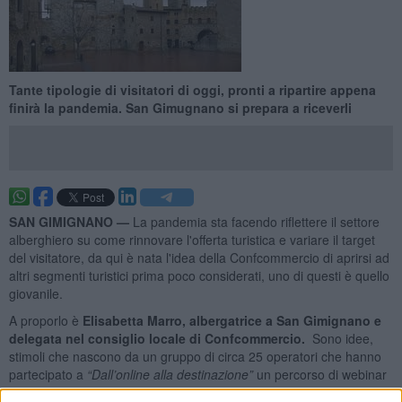
Tante tipologie di visitatori di oggi, pronti a ripartire appena
finirà la pandemia. San Gimugnano si prepara a riceverli
SAN GIMIGNANO —
La pandemia sta facendo riflettere il settore
alberghiero su come rinnovare l'offerta turistica e variare il target
del visitatore, da qui è nata l'idea della Confcommercio di aprirsi ad
altri segmenti turistici prima poco considerati, uno di questi è quello
giovanile.
A proporlo è
Elisabetta Marro, albergatrice a San Gimignano e
delegata nel consiglio locale di Confcommercio.
Sono idee,
stimoli che nascono da un gruppo di circa 25 operatori che hanno
partecipato a
“Dall’online alla destinazione”
un percorso di webinar
gratuiti. Gli albergatori si sono confrontati sulle strategie di