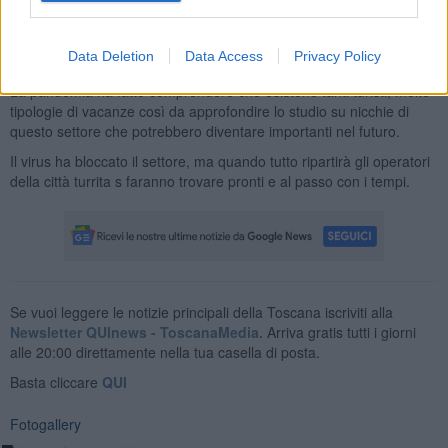
grandi potenzialità e gli albergatori si aggiornano, pensando anche
ai giovanissimi dai 15 ai 20 anni una tipologia di clientela mai
ritenuta attraente fino ad adesso, ma che ha molti fattori d'interesse
Data Deletion
Data Access
Privacy Policy
adesso.
La pandemia ha fatto comprendere che esistono tanti turisti, molte
tipologie di vacanze così da approfondire lo studio su nicchie di
questo settore che potrebbero diventare importanti nel futuro.
Il virus ha bloccato il settore, ma quando tutto ripartirà gli operatori
della città turrita s faranno trovare pronti e al passo con i tempi.
Se vuoi leggere le notizie principali della Toscana iscriviti alla
Newsletter QUInews - ToscanaMedia.
Arriva gratis tutti i giorni
alle 20:00 direttamente nella tua casella di posta.
Basta cliccare
QUI
Fotogallery