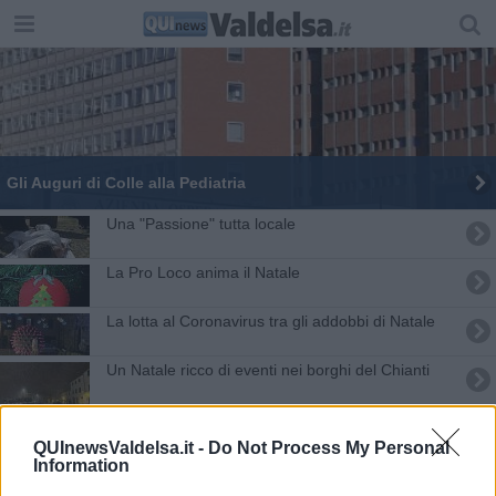
Gli Auguri di Colle alla Pediatria
Una "Passione" tutta locale
La Pro Loco anima il Natale
La lotta al Coronavirus tra gli addobbi di Natale
Un Natale ricco di eventi nei borghi del Chianti
Il primo presepe fu realizzato a Colle
QUInewsValdelsa.it -
Do Not Process My Personal
Information
Casole diventa un Borgo Nero