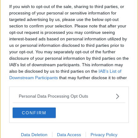
Il presepe vivente in scena nel borgo medievale
If you wish to opt-out of the sale, sharing to third parties, or
processing of your personal or sensitive information for
Praesepium diventa manifestazione storica
targeted advertising by us, please use the below opt-out
section to confirm your selection. Please note that after your
opt-out request is processed you may continue seeing
Presepe Vivente, numeri da favola
interest-based ads based on personal information utilized by
us or personal information disclosed to third parties prior to
Spettacoli e musica al Castello
your opt-out. You may separately opt-out of the further
disclosure of your personal information by third parties on the
Cala il giorno, Casole si veste di nero
IAB’s list of downstream participants. This information may
also be disclosed by us to third parties on the
IAB’s List of
Una Passione lungo le vie di Certaldo
Downstream Participants
that may further disclose it to other
third parties.
Presepe vivente, cosa lega Casole a Norcia
Personal Data Processing Opt Outs
Presepe Vivente, tutto pronto per la "prima"
CONFIRM
Un itinerario alla scoperta dei presepi toscani
Fuga d’inverno, si accende il Natale all’Isola
d’Elba
Data Deletion
Data Access
Privacy Policy