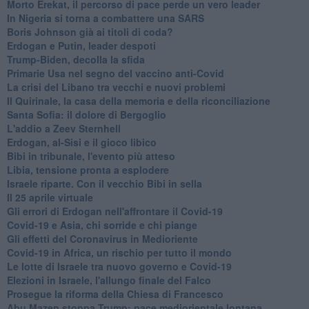
Morto Erekat, il percorso di pace perde un vero leader
In Nigeria si torna a combattere una SARS
Boris Johnson già ai titoli di coda?
Erdogan e Putin, leader despoti
Trump-Biden, decolla la sfida
Primarie Usa nel segno del vaccino anti-Covid
La crisi del Libano tra vecchi e nuovi problemi
Il Quirinale, la casa della memoria e della riconciliazione
Santa Sofia: il dolore di Bergoglio
L'addio a ​Zeev Sternhell
Erdogan, al-Sisi e il gioco libico
Bibi in tribunale, l'evento più atteso
Libia, tensione pronta a esplodere
Israele riparte. Con il vecchio Bibi in sella
Il 25 aprile virtuale
Gli errori di Erdogan nell'affrontare il Covid-19
Covid-19 e Asia, chi sorride e chi piange
Gli effetti del Coronavirus in Medioriente
Covid-19 in Africa, un rischio per tutto il mondo
Le lotte di Israele tra nuovo governo e Covid-19
Elezioni in Israele, l'allungo finale del Falco
Prosegue la riforma della Chiesa di Francesco
Abu Mazen stoppa Trump: pace mediorientale lontana