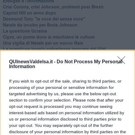
Erdoğan e l'informazione
Crisi Corona, crisi Johnson, problemi post Brexit
Capitol Hill un anno dopo
Desmond Tutu "la voce dei senza voce"
Natale da incubo per Boris Johnson
La questione Ucraina
Cipro, un ponte dove si mischiano le culture
Una vigilia di Natale per un nuovo Rais
La questione israelo-palestinese ignorata dal G20
Erdogan continua a sfidare l'Occidente
Libano, collasso economico e guerra civile
QUInewsValdelsa.it -
Do Not Process My Personal
Information
Johnson, da Trump a Biden alla Brexit
L'AUKUS e il Quad
Biden, primo presidente USA non in guerra
If you wish to opt-out of the sale, sharing to third parties, or
Papa Bergoglio vedrà Viktor Orbán
processing of your personal or sensitive information for
Bennet, un giorno in attesa di Biden
targeted advertising by us, please use the below opt-out
Il ritorno dei talebani
section to confirm your selection. Please note that after your
​La lenta agonia del Libano
opt-out request is processed you may continue seeing
Sudafrica, è allarme alimentare
interest-based ads based on personal information utilized by
Usa di nuovo al centro della geopolitica internazionale
us or personal information disclosed to third parties prior to
L’appuntamento di Israele con il cambiamento
your opt-out. You may separately opt-out of the further
La farsa delle elezioni in Siria
disclosure of your personal information by third parties on the
In Medioriente non ci sono favole, solo realtà