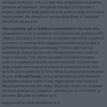
variegata coalizione. Il clima è teso nella maggioranza di governo
prossima all’implosione: divergenze insanabili tra il premier e
Avigdor Lieberman sulla questione della gestione della crisi di Gaza
hanno portato alle dimissioni il ministro della difesa e l’uscita del
suo partito dal governo.
Una coalizione già a rischio di frantumazione
alla vigilia della
presentazione di un pacchetto di emendamenti non graditi ai partiti
religiosi. Nel Likud c’è chi lavora nel tentativo estremo di usurpare il
suo trono. Le inchieste della magistratura incalzano la famiglia e
potrebbero ripercuotersi sui sondaggi. Mentre dalla sua può
saldamente contare sul fatto che nell’opposizione non esiste un
reale avversario. Tutto questo potrebbe convincere il longevo
politico a scegliere la via delle elezioni anticipate. Il dubbio resta.
Nelle passate settimane ironicamente si profetizzavano tre date
storiche imprevedibili per la Terra Santa: la presentazione del piano
di pace di
Donald Trump
, l’arrivo del Messia e quando Benjamin
Netanyahu avrebbe indetto il voto. Aggiungendo che Trump e il
Messia potevano aver già deciso, Netanyahu ancora no. In queste
ore forse ci pensa con insistenza, altrimenti per lui c’è il rischio di
prendere atto della sconfitta in aula.
Leggi anche su
www.ilmedioriente.it