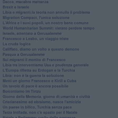
Dacca, macabra mattanza
Brexit e Israele
Libia e migranti:la teoria non annulla il problema
Migration Compact, l'unica soluzione
L'Africa e i suoi popoli, un nostro bene comune
World Humanitarian Summit: vietato perdere tempo
Israele, attentato a Gerusalemme
Francesco a Lesbo, un viaggio triste
La cruda logica
Califfato, diamo un volto a questo demone
Pasqua a Gerusalemme
Sui migranti il monito di Francesco
Libia tra interventismo Usa e prudenza generale
L'Europa rifletta su Erdogan e la Turchia
Libia: non è la guerra la soluzione
Metti un giorno Francesco e Kirill a Cuba
Un tavolo di pace è ancora possibile
Boicottiamo Im Tirtzu
Giorno della Memoria, giorno di umanità e civiltà
Cristianesimo ed ebraismo, nasce l'amicizia
Un paese in bilico, Turchia senza pace
Terza Intifada, non c'è spazio per il Natale
Natale a Betlemme: crollo delle presenze