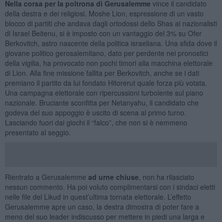
Nella corsa per la poltrona di Gerusalemme
vince il candidato
della destra e dei religiosi. Moshe Lion, espressione di un vasto
blocco di partiti che andava dagli ortodossi dello Shas ai nazionalisti
di Israel Beitenu, si è imposto con un vantaggio del 3% su Ofer
Berkovitch, astro nascente della politica israeliana. Una sfida dove il
giovane politico gerosalemitano, dato per perdente nei pronostici
della vigilia, ha provocato non pochi timori alla macchina elettorale
di Lion. Alla fine missione fallita per Berkovitch, anche se i dati
premiano il partito da lui fondato Hitorerut quale forza più votata.
Una campagna elettorale con ripercussioni turbolente sul piano
nazionale. Bruciante sconfitta per Netanyahu, il candidato che
godeva del suo appoggio è uscito di scena al primo turno.
Lasciando fuori dai giochi il “falco”, che non si è nemmeno
presentato al seggio.
Rientrato a Gerusalemme
ad urne chiuse
, non ha rilasciato
nessun commento. Ha poi voluto complimentarsi con i sindaci eletti
nelle file del Likud in quest’ultima tornata elettorale. L’effetto
Gerusalemme apre un caso, la destra dimostra di poter fare a
meno del suo leader indiscusso per mettere in piedi una larga e