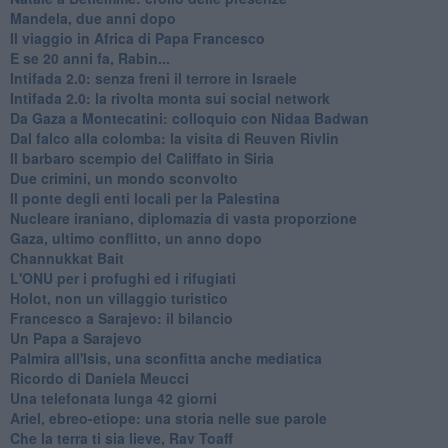
Mandela, due anni dopo
Il viaggio in Africa di Papa Francesco
E se 20 anni fa, Rabin...
Intifada 2.0: senza freni il terrore in Israele
Intifada 2.0: la rivolta monta sui social network
Da Gaza a Montecatini: colloquio con Nidaa Badwan
Dal falco alla colomba: la visita di Reuven Rivlin
Il barbaro scempio del Califfato in Siria
Due crimini, un mondo sconvolto
Il ponte degli enti locali per la Palestina
Nucleare iraniano, diplomazia di vasta proporzione
Gaza, ultimo conflitto, un anno dopo
Channukkat Bait
L'ONU per i profughi ed i rifugiati
Holot, non un villaggio turistico
Francesco a Sarajevo: il bilancio
Un Papa a Sarajevo
Palmira all'Isis, una sconfitta anche mediatica
Ricordo di Daniela Meucci
​Una telefonata lunga 42 giorni
​Ariel, ebreo-etiope: una storia nelle sue parole
Che la terra ti sia lieve, Rav Toaff