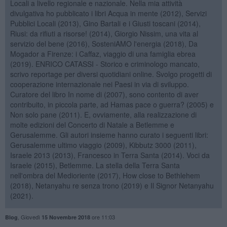
Locali a livello regionale e nazionale. Nella mia attività
divulgativa ho pubblicato i libri Acqua in mente (2012), Servizi
Pubblici Locali (2013), Gino Bartali e i Giusti toscani (2014),
Riusi: da rifiuti a risorse! (2014), Giorgio Nissim, una vita al
servizio del bene (2016), SosteniAMO l'energia (2018), Da
Mogador a Firenze: i Caffaz, viaggio di una famiglia ebrea
(2019). ENRICO CATASSI - Storico e criminologo mancato,
scrivo reportage per diversi quotidiani online. Svolgo progetti di
cooperazione internazionale nei Paesi in via di sviluppo.
Curatore del libro In nome di (2007), sono contento di aver
contribuito, in piccola parte, ad Hamas pace o guerra? (2005) e
Non solo pane (2011). E, ovviamente, alla realizzazione di
molte edizioni del Concerto di Natale a Betlemme e
Gerusalemme. Gli autori insieme hanno curato i seguenti libri:
Gerusalemme ultimo viaggio (2009), Kibbutz 3000 (2011),
Israele 2013 (2013), Francesco in Terra Santa (2014). Voci da
Israele (2015), Betlemme. La stella della Terra Santa
nell'ombra del Medioriente (2017), How close to Bethlehem
(2018), Netanyahu re senza trono (2019) e Il Signor Netanyahu
(2021).
,
Giovedì
ore 11:03
Blog
15 Novembre 2018