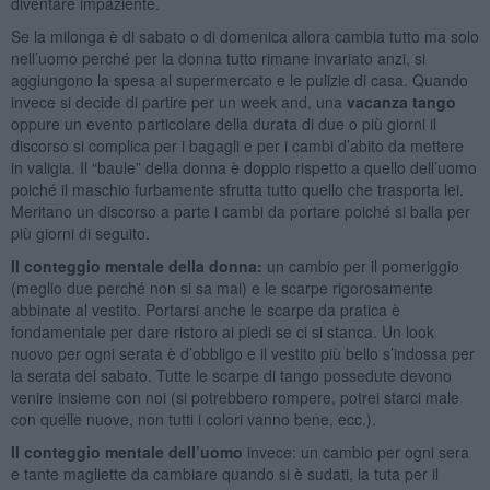
diventare impaziente.
Se la milonga è di sabato o di domenica allora cambia tutto ma solo
nell’uomo perché per la donna tutto rimane invariato anzi, si
aggiungono la spesa al supermercato e le pulizie di casa. Quando
invece si decide di partire per un week and, una
vacanza tango
oppure un evento particolare della durata di due o più giorni il
discorso si complica per i bagagli e per i cambi d’abito da mettere
in valigia. Il “baule” della donna è doppio rispetto a quello dell’uomo
poiché il maschio furbamente sfrutta tutto quello che trasporta lei.
Meritano un discorso a parte i cambi da portare poiché si balla per
più giorni di seguito.
Il conteggio mentale della donna:
un cambio per il pomeriggio
(meglio due perché non si sa mai) e le scarpe rigorosamente
abbinate al vestito. Portarsi anche le scarpe da pratica è
fondamentale per dare ristoro ai piedi se ci si stanca. Un look
nuovo per ogni serata è d’obbligo e il vestito più bello s’indossa per
la serata del sabato. Tutte le scarpe di tango possedute devono
venire insieme con noi (si potrebbero rompere, potrei starci male
con quelle nuove, non tutti i colori vanno bene, ecc.).
Il conteggio mentale dell’uomo
invece: un cambio per ogni sera
e tante magliette da cambiare quando si è sudati, la tuta per il