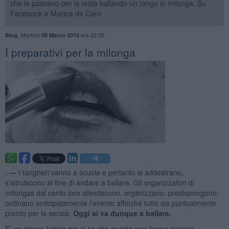
che le passano per la testa ballando un tango in milonga. Su
Facebook è Marina de Caro
,
Martedì
ore 22:55
Blog
08 Marzo 2016
I preparativi per la milonga
. —
I tangheri vanno a scuola e pertanto si addestrano,
s’istruiscono al fine di andare a ballare. Gli organizzatori di
milongas dal canto loro allestiscono, organizzano, predispongono,
ordinano anticipatamente l’evento affinché tutto sia puntualmente
pronto per la serata.
Oggi si va dunque a ballare.
E’ un giorno feriale ma si sa che questo non ferma nessun