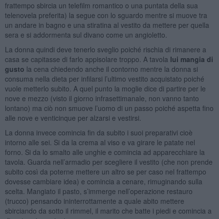
frattempo sbircia un telefilm romantico o una puntata della sua
telenovela preferita) la segue con lo sguardo mentre si muove tra
un andare in bagno e una stiratina al vestito da mettere per quella
sera e si addormenta sul divano come un angioletto.
La donna quindi deve tenerlo sveglio poiché rischia di rimanere a
casa se capitasse di farlo appisolare troppo. A tavola
lui mangia di
gusto
la cena chiedendo anche il contorno mentre la donna si
consuma nella dieta per infilarsi l’ultimo vestito acquistato poiché
vuole metterlo subito. A quel punto la moglie dice di partire per le
nove e mezzo (visto il giorno infrasettimanale, non vanno tanto
lontano) ma ciò non smuove l’uomo di un passo poiché aspetta fino
alle nove e venticinque per alzarsi e vestirsi.
La donna invece comincia fin da subito i suoi preparativi cioè
intorno alle sei. Si da la crema al viso e va girare le patate nel
forno. Si da lo smalto alle unghie e comincia ad apparecchiare la
tavola. Guarda nell’armadio per scegliere il vestito (che non prende
subito così da poterne mettere un altro se per caso nel frattempo
dovesse cambiare idea) e comincia a cenare, rimuginando sulla
scelta. Mangiato il pasto, s’immerge nell’operazione restauro
(trucco) pensando ininterrottamente a quale abito mettere
sbirciando da sotto il rimmel, il marito che batte i piedi e comincia a