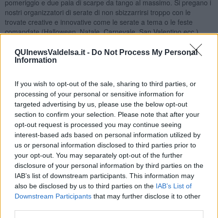
pomeriggio e due paia di scarpe da tango al massimo. Si pregano i
nostri organizzatori di serate di non sbizzarrirsi troppo con le
trovate creative e innovative come le serate a tema o le feste
comandate (Halloween, Natale, Carnevale, San Valentino ecc.)
perché alle donne viene uno scompenso, anche se sono felici di
stare al gioco e all’uomo invece capita spesso di sbuffare facendosi
QUInewsValdelsa.it -
Do Not Process My Personal
solo trascinare con riluttanza.
Information
Vorrei precisare che esistono delle eccezioni e i ruoli (maschi/
If you wish to opt-out of the sale, sharing to third parties, or
femmine) possono invertirsi.
La vita tanghera,
infatti, riflette il
carattere della persona sia esso maschio o femmina anche se, per
processing of your personal or sensitive information for
struttura cerebrale entrambi sono diversi e pertanto i
targeted advertising by us, please use the below opt-out
comportamenti sono, infatti, differenti. Nelle sale, infatti, possiamo
section to confirm your selection. Please note that after your
osservare diverse tipologie caratteriali: donne o uomini poco curati
opt-out request is processed you may continue seeing
oppure altri con un aspetto e una forma impeccabili.
interest-based ads based on personal information utilized by
us or personal information disclosed to third parties prior to
Unico neo indipendente dal modo di vestirsi è quello del
cattivo
your opt-out. You may separately opt-out of the further
odore
emanato dalle persone (qualcuno arriva già così) specie alla
disclosure of your personal information by third parties on the
fine della serata. Lavarsi è meglio che profumarsi e cambiarsi è
IAB’s list of downstream participants. This information may
meglio di stare in giacca e cravatta per evitare di fare il bagno alla
also be disclosed by us to third parties on the
IAB’s List of
ballerina durante una tanda specie se di milonga.
Downstream Participants
that may further disclose it to other
Ad ogni modo andiamo a ballare!
third parties.
Maria Caruso