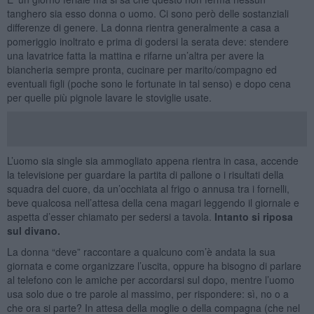
tanghero sia esso donna o uomo. Ci sono però delle sostanziali
differenze di genere. La donna rientra generalmente a casa a
pomeriggio inoltrato e prima di godersi la serata deve: stendere
una lavatrice fatta la mattina e rifarne un’altra per avere la
biancheria sempre pronta, cucinare per marito/compagno ed
eventuali figli (poche sono le fortunate in tal senso) e dopo cena
per quelle più pignole lavare le stoviglie usate.
L’uomo sia single sia ammogliato appena rientra in casa, accende
la televisione per guardare la partita di pallone o i risultati della
squadra del cuore, da un’occhiata al frigo o annusa tra i fornelli,
beve qualcosa nell’attesa della cena magari leggendo il giornale e
aspetta d’esser chiamato per sedersi a tavola.
Intanto si riposa
sul divano.
La donna “deve” raccontare a qualcuno com’è andata la sua
giornata e come organizzare l’uscita, oppure ha bisogno di parlare
al telefono con le amiche per accordarsi sul dopo, mentre l’uomo
usa solo due o tre parole al massimo, per rispondere: sì, no o a
che ora si parte? In attesa della moglie o della compagna (che nel