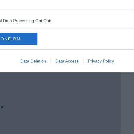
l Data Processing Opt Outs
ngo argentino
CONFIRM
Data Deletion
Data Access
Privacy Policy
nda
no