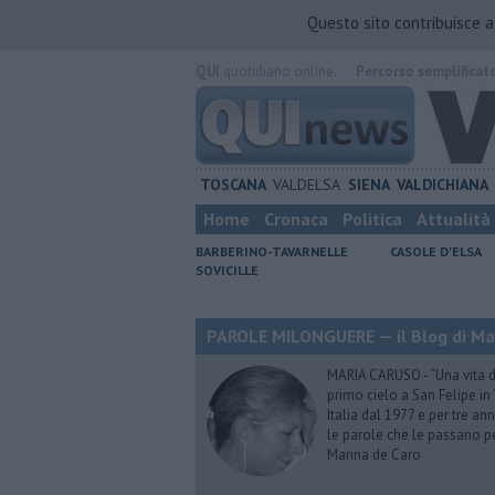
Questo sito contribuisce 
QUI
quotidiano online.
Percorso semplificat
TOSCANA
VALDELSA
SIENA
VALDICHIANA
Home
Cronaca
Politica
Attualità
BARBERINO-TAVARNELLE
CASOLE D'ELSA
SOVICILLE
PAROLE MILONGUERE — il Blog di Ma
MARIA CARUSO - “Una vita da 
primo cielo a San Felipe in 
Italia dal 1977 e per tre ann
le parole che le passano p
Marina de Caro