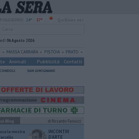
24°
37°
POGGIBONSI
QuiNews.net
vedì
06 Agosto 2026
O
MASSA CARRARA
PISTOIA
PRATO
ste
Animali
Pubblicità
Contatti
CONDOLI
SAN GIMIGNANO
ui Blog
di Riccardo Ferrucci
INCONTRI
ucca la mostra
D'ARTE
Marcello