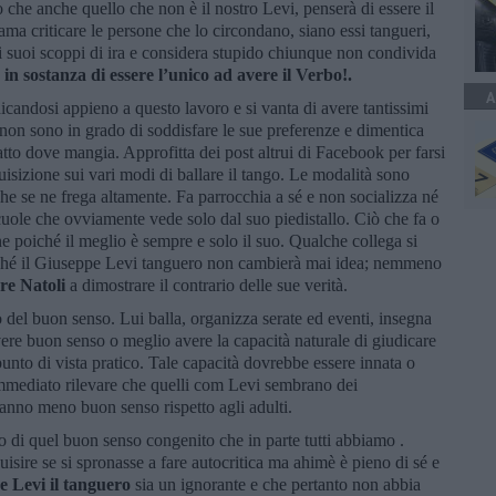
 che anche quello che non è il nostro Levi, penserà di essere il
ama criticare le persone che lo circondano, siano essi tangueri,
 i suoi scoppi di ira e considera stupido chiunque non condivida
in sostanza di essere l’unico ad avere il Verbo!.
A
candosi appieno a questo lavoro e si vanta di avere tantissimi
 non sono in grado di soddisfare le sue preferenze e dimentica
to dove mangia. Approfitta dei post altrui di Facebook per farsi
quisizione sui vari modi di ballare il tango. Le modalità sono
che se ne frega altamente. Fa parrocchia a sé e non socializza né
scuole che ovviamente vede solo dal suo piedistallo. Ciò che fa o
e poiché il meglio è sempre e solo il suo. Qualche collega si
iché il Giuseppe Levi tanguero non cambierà mai idea; nemmeno
re Natoli
a dimostrare il contrario delle sue verità.
del buon senso. Lui balla, organizza serate ed eventi, insegna
re buon senso o meglio avere la capacità naturale di giudicare
 punto di vista pratico. Tale capacità dovrebbe essere innata o
immediato rilevare che quelli com Levi sembrano dei
anno meno buon senso rispetto agli adulti.
to di quel buon senso congenito che in parte tutti abbiamo .
isire se si spronasse a fare autocritica ma ahimè è pieno di sé e
 Levi il tanguero
sia un ignorante e che pertanto non abbia