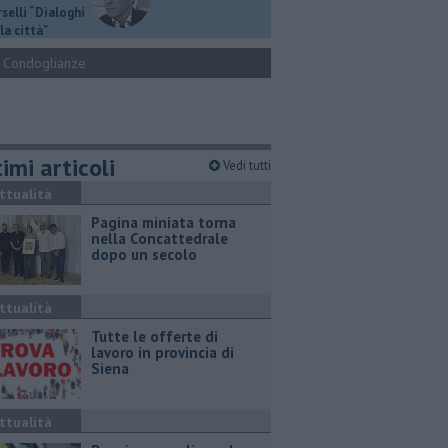
selli “Dialoghi
la città"
Condoglianze
imi articoli
Vedi tutti
ttualità
Pagina miniata torna
nella Concattedrale
dopo un secolo
ttualità
​Tutte le offerte di
lavoro in provincia di
Siena
ttualità