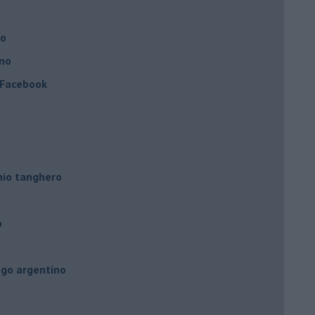
no
ino
a Facebook
hio tanghero
o
ngo argentino