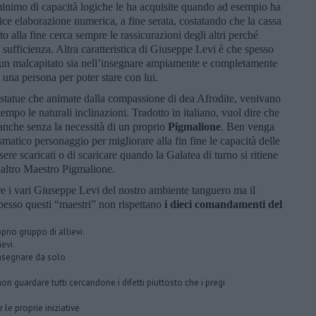
inimo di capacità logiche le ha acquisite quando ad esempio ha
ice elaborazione numerica, a fine serata, costatando che la cassa
to alla fine cerca sempre le rassicurazioni degli altri perché
sufficienza. Altra caratteristica di Giuseppe Levi è che spesso
un malcapitato sia nell’insegnare ampiamente e completamente
 una persona per poter stare con lui.
 statue che animate dalla compassione di dea Afrodite, venivano
mpo le naturali inclinazioni. Tradotto in italiano, vuol dire che
nche senza la necessità di un proprio
Pigmalione
. Ben venga
matico personaggio per migliorare alla fin fine le capacità delle
sere scaricati o di scaricare quando la Galatea di turno si ritiene
 altro Maestro Pigmalione.
e i vari Giuseppe Levi del nostro ambiente tanguero ma il
pesso questi “maestri” non rispettano
i dieci comandamenti del
rio gruppo di allievi.
evi.
insegnare da solo
 guardare tutti cercandone i difetti piuttosto che i pregi
le proprie iniziative