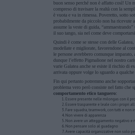
buon senso perché non è affatto così! Un m
compreso di travisare la realtà con la sempl
è vuota e va in rimessa. Poveretto, sotto sot
probabilmente da piccolo non ha ricevute a 
assume la veste di guida, “ammaestrando” 
il suo tango, sia nel come deve comportarsi
Quindi è come se stesse con delle Galatea,
modellate e migliorate, favorendone al conte
le persone avrebbero comunque imparato, a
dunque l’effetto Pigmalione nel nostro caris
varie Galatea anche se esiste il rischio di es
arrivata oppure volge lo sguardo a qualche
Fin qui pertanto potremmo anche sopportar
problema vero però consiste nel fatto che s
comportamento etico tanguero
:
Essere presente nelle milongas con il prop
Essere trasparente e leale con i propri alli
Fare squadra, teamwork, con tutti e non 
Non vivere di apparenza
Non avere un atteggiamento negativo e non
Non pensare solo al guadagno
Avere capacità organizzative non solo per 