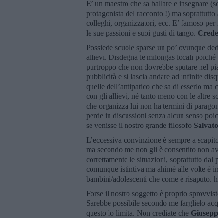
E’ un maestro che sa ballare e insegnare (so
protagonista del racconto !) ma soprattutto 
colleghi, organizzatori, ecc. E’ famoso per
le sue passioni e suoi gusti di tango.
Crede 
Possiede scuole sparse un po’ ovunque dedi
allievi. Disdegna le milongas locali poiché
purtroppo che non dovrebbe sputare nel piat
pubblicità e si lascia andare ad infinite dis
quelle dell’antipatico che sa di esserlo ma 
con gli allievi, né tanto meno con le altre 
che organizza lui non ha termini di paragon
perde in discussioni senza alcun senso po
se venisse il nostro grande filosofo
Salvato
L’eccessiva convinzione è sempre a scapito 
ma secondo me non gli è consentito non ave
correttamente le situazioni, soprattutto dal
comunque istintiva ma ahimè alle volte è 
bambini/adolescenti che come è risaputo, h
Forse il nostro soggetto è proprio sprovvis
Sarebbe possibile secondo me farglielo acqu
questo lo limita. Non crediate che
Giuseppe