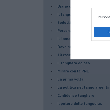
Diario di una tanghera
Il tanguero che entra in pista
Persona
Sedotti e abbandonati nel ta
Personalità tanguera
Il kamasutango
Dove andiamo stasera?
10 cose da non dire a fine ta
Il tanghero odioso
Mirare con la PNL
La prima volta
La politica nel tango argenti
Confidenze tanghere
Il potere delle tangueras