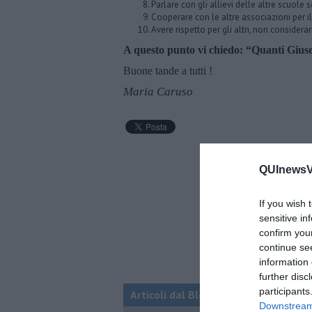
Parlare con gli allievi delle altre scuole
Cooperare con le altre associazioni per 
Avere rispetto per gli altri, non considerarli
A questo punto vi chiedo: “Quanti Gius
Buone tande a tutti !
Maria Caruso
QUInewsVa
If you wish 
sensitive in
confirm you
continue se
information 
further disc
participants
Articoli dal Blog “Parole milonguere
Downstream 