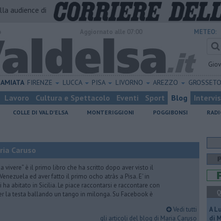
alla audience di
o
Aggiornato alle 07:00
METEO:
Gio
AMIATA
FIRENZE
LUCCA
PISA
LIVORNO
AREZZO
GROSSET
Lavoro
Cultura e Spettacolo
Eventi
Sport
Blog
Intervi
COLLE DI VAL D'ELSA
MONTERIGGIONI
POGGIBONSI
RADI
ria Caruso
vivere” è il primo libro che ha scritto dopo aver visto il
Venezuela ed aver fatto il primo ocho atràs a Pisa. E' in
i ha abitato in Sicilia. Le piace raccontarsi e raccontare con
Q
er la testa ballando un tango in milonga. Su Facebook è
Vedi tutti
A L
gli articoli del blog di Maria Caruso
di 