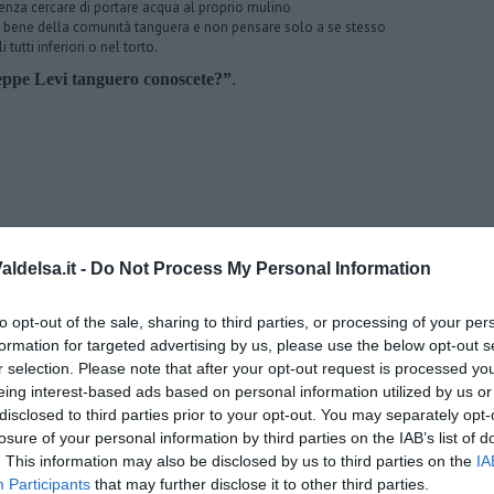
 senza cercare di portare acqua al proprio mulino
il bene della comunità tanguera e non pensare solo a se stesso
 tutti inferiori o nel torto.
eppe Levi tanguero conoscete?”
.
ldelsa.it -
Do Not Process My Personal Information
to opt-out of the sale, sharing to third parties, or processing of your per
formation for targeted advertising by us, please use the below opt-out s
r selection. Please note that after your opt-out request is processed y
eing interest-based ads based on personal information utilized by us or
disclosed to third parties prior to your opt-out. You may separately opt-
losure of your personal information by third parties on the IAB’s list of
. This information may also be disclosed by us to third parties on the
IA
” di Maria Caruso
Participants
that may further disclose it to other third parties.