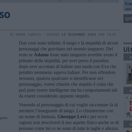
Scar
oso
con 
QUI
DI MARIA CARUSO - GIOVEDÌ
13 DICEMBRE 2018
ORE 18:35
Due cose sono infinite: il tango e la stupidità di alcuni
Ult
personaggi che gravitano nel mondo tanguero. Del
resto se
Adamo
fosse stato tanguero avrebbe avuto il
A
primato della stupidità, per aver perso il paradiso
dopo aver accettato di ballare una tanda con Eva che
peraltro nemmeno sapeva ballare. Per non offendere
nessuno, qualora qualcuno si identificasse nel
personaggio, vorrei chiarire che stupido è colui che
può pure essere intelligente ma ha comportamenti tali
A
da essere considerato appunto stupido.
Venendo al personaggio di cui voglio raccontare fa di
mestiere l’insegnante di tango. Lo chiameremo con
un nome di fantasia,
Giuseppe Levi
e per ovvie
guero-
ragioni non descriverò il suo aspetto fisico anche se di
A
persone come lui ce ne sono di tutte le taglie e altezze.