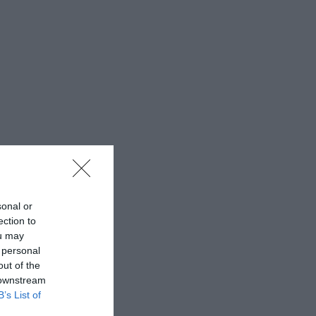
sonal or
ection to
ou may
 personal
out of the
 downstream
B’s List of