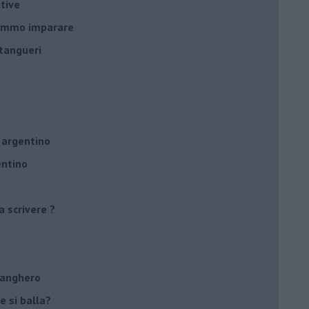
tive
remmo imparare
tangueri
 argentino
entino
a scrivere ?
tanghero
e si balla?