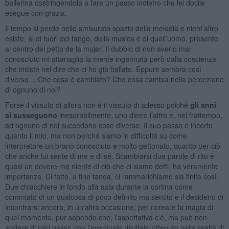
ballerina costringendola a fare un passo indietro che lei docile
esegue con grazia.
Il tempo si perde nello smisurato spazio della melodia e nient’altro
esiste, al di fuori del tango, della musica e di quell’uomo, presente
al centro del petto de la mujer. Il dubbio di non averlo mai
conosciuto mi attanaglia la mente ingannata però dalla coscienza
che insiste nel dire che ci ho già ballato. Eppure sembra così
diverso… Che cosa è cambiato? Che cosa cambia nella percezione
di ognuno di noi?
Forse il vissuto di allora non è il vissuto di adesso poiché
gli anni
si susseguono
inesorabilmente, uno dietro l’altro e, nel frattempo,
ad ognuno di noi succedono cose diverse. Il suo passo è incerto
quanto il mio, ma non perché siamo in difficoltà su come
interpretare un brano conosciuto e molto gettonato, quanto per ciò
che anche lui sente di me e di sé. Scambiarsi due parole di rito è
quasi un dovere ma niente di ciò che ci siamo detti, ha veramente
importanza. Di fatto, a fine tanda, ci rammarichiamo sia finita così.
Due chiacchiere in fondo alla sala durante la cortina come
commiato di un qualcosa di poco definito ma sentito e il desiderio di
incontrarsi ancora, in un’altra occasione, per ricreare la magia di
quel momento, pur sapendo che, l’aspettativa c’è, ma può non
andare di pari passo con l’eventuale risultato ottenuto nella realtà di