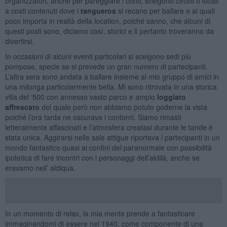
organizzatori, anche per pareggiare i conti, scelgono circoli o locali
a costi contenuti dove i
tangueros
si recano per ballare e ai quali
poco importa in realtà della location, poiché sanno, che alcuni di
questi posti sono, diciamo così, storici e lì pertanto troveranno da
divertirsi.
In occasioni di alcuni eventi particolari si scelgono sedi più
pompose, specie se si prevede un gran numero di partecipanti.
L’altra sera sono andata a ballare insieme al mio gruppo di amici in
una milonga particolarmente bella. Mi sono ritrovata in una storica
villa del ‘500 con annesso vasto parco e ampio
loggiato
affrescato
del quale però non abbiamo potuto goderne la vista
poiché l’ora tarda ne oscurava i contorni. Siamo rimasti
letteralmente affascinati e l’atmosfera creatasi durante le tande è
stata unica. Aggirarsi nelle sale attigue riportava i partecipanti in un
mondo fantastico quasi ai confini del paranormale con possibilità
ipotetica di fare incontri con i personaggi dell’aldilà, anche se
eravamo nell’ aldiqua.
In un momento di relax, la mia mente prende a fantasticare
immaginandomi di essere nel 1940, come componente di una