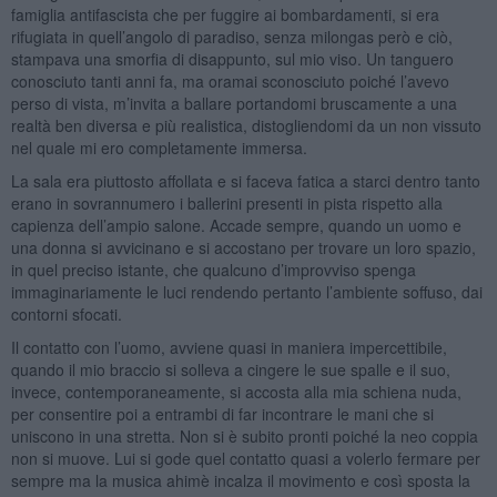
famiglia antifascista che per fuggire ai bombardamenti, si era
rifugiata in quell’angolo di paradiso, senza milongas però e ciò,
stampava una smorfia di disappunto, sul mio viso. Un tanguero
conosciuto tanti anni fa, ma oramai sconosciuto poiché l’avevo
perso di vista, m’invita a ballare portandomi bruscamente a una
realtà ben diversa e più realistica, distogliendomi da un non vissuto
nel quale mi ero completamente immersa.
La sala era piuttosto affollata e si faceva fatica a starci dentro tanto
erano in sovrannumero i ballerini presenti in pista rispetto alla
capienza dell’ampio salone. Accade sempre, quando un uomo e
una donna si avvicinano e si accostano per trovare un loro spazio,
in quel preciso istante, che qualcuno d’improvviso spenga
immaginariamente le luci rendendo pertanto l’ambiente soffuso, dai
contorni sfocati.
Il contatto con l’uomo, avviene quasi in maniera impercettibile,
quando il mio braccio si solleva a cingere le sue spalle e il suo,
invece, contemporaneamente, si accosta alla mia schiena nuda,
per consentire poi a entrambi di far incontrare le mani che si
uniscono in una stretta. Non si è subito pronti poiché la neo coppia
non si muove. Lui si gode quel contatto quasi a volerlo fermare per
sempre ma la musica ahimè incalza il movimento e così sposta la