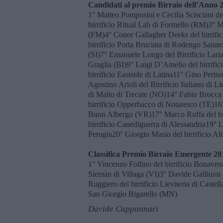
Candidati al premio Birraio dell’Anno 
1° Matteo Pomposini e Cecilia Scisciani d
birrificio Ritual Lab di Formello (RM)3° Ma
(FM)4° Conor Gallagher Deeks del birrifi
birrificio Porta Bruciata di Rodengo Saian
(SI)7° Emanuele Longo del Birrificio Laria
Graglia (BI)9° Luigi D’Amelio del birrifi
birrificio Eastside di Latina11° Gino Periss
Agostino Arioli del Birrificio Italiano di
di Malto di Trecate (NO)14° Fabio Brocca 
birrificio Opperbacco di Notaresco (TE)16°
Buon Albergo (VR)17° Marco Ruffa del bi
birrificio Canediguerra di Alessandria19° L
Perugia20° Giorgio Masio del birrificio Alt
Classifica Premio Birraio Emergente 20
1° Vincenzo Follino del birrificio Bonaven
Siemàn di Villaga (VI)3° Davide Galliussi 
Ruggiero del birrificio Lieviteria di Castel
San Giorgio Bigarello (MN)
Davide Cappannari