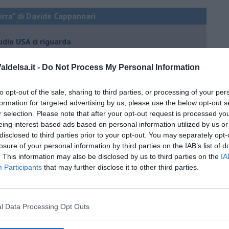
birra” di Davide Cappannari
tudio USA ci riguarda
fermenta la vita?
ldelsa.it -
Do Not Process My Personal Information
anale
 dagli aumenti CONAI
to opt-out of the sale, sharing to third parties, or processing of your per
formation for targeted advertising by us, please use the below opt-out s
ra, vino e patente
r selection. Please note that after your opt-out request is processed y
eing interest-based ads based on personal information utilized by us or
la
disclosed to third parties prior to your opt-out. You may separately opt-
vincitori in Toscana
losure of your personal information by third parties on the IAB’s list of
. This information may also be disclosed by us to third parties on the
IA
ra al pecorino
Participants
that may further disclose it to other third parties.
a il 20 ottobre
rra toscana
l Data Processing Opt Outs
irrificio J63
oratorio che fa bene alla salute