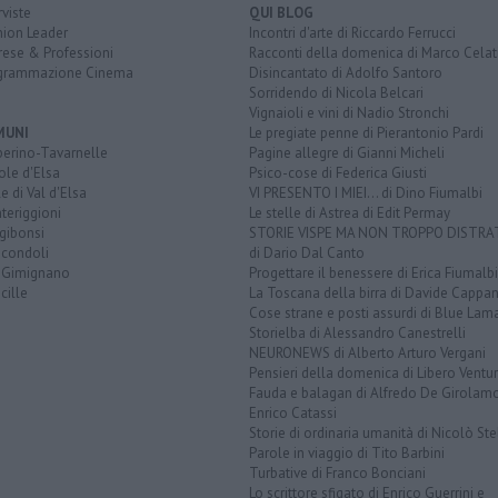
rviste
QUI BLOG
nion Leader
Incontri d'arte di Riccardo Ferrucci
rese & Professioni
Racconti della domenica di Marco Celat
grammazione Cinema
Disincantato di Adolfo Santoro
Sorridendo di Nicola Belcari
Vignaioli e vini di Nadio Stronchi
MUNI
Le pregiate penne di Pierantonio Pardi
berino-Tavarnelle
Pagine allegre di Gianni Micheli
ole d'Elsa
Psico-cose di Federica Giusti
e di Val d'Elsa
VI PRESENTO I MIEI... di Dino Fiumalbi
teriggioni
Le stelle di Astrea di Edit Permay
gibonsi
STORIE VISPE MA NON TROPPO DISTR
icondoli
di Dario Dal Canto
 Gimignano
Progettare il benessere di Erica Fiumalbi
cille
La Toscana della birra di Davide Cappan
Cose strane e posti assurdi di Blue Lam
Storielba di Alessandro Canestrelli
NEURONEWS di Alberto Arturo Vergani
Pensieri della domenica di Libero Ventur
Fauda e balagan di Alfredo De Girolam
Enrico Catassi
Storie di ordinaria umanità di Nicolò Ste
Parole in viaggio di Tito Barbini
Turbative di Franco Bonciani
Lo scrittore sfigato di Enrico Guerrini e