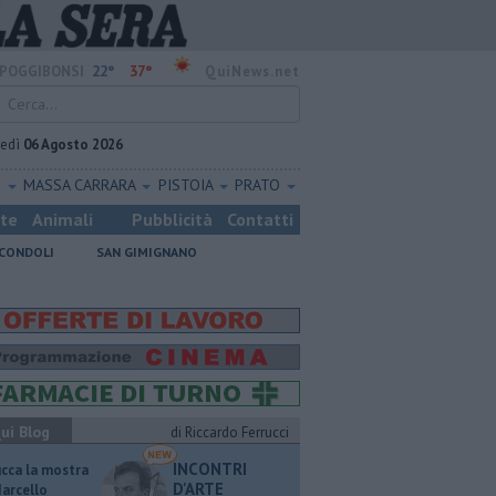
22°
37°
POGGIBONSI
QuiNews.net
vedì
06 Agosto 2026
O
MASSA CARRARA
PISTOIA
PRATO
ste
Animali
Pubblicità
Contatti
CONDOLI
SAN GIMIGNANO
ui Blog
di Riccardo Ferrucci
INCONTRI
ucca la mostra
D'ARTE
Marcello