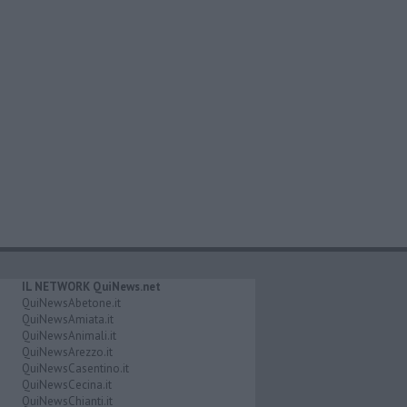
IL NETWORK QuiNews.net
QuiNewsAbetone.it
QuiNewsAmiata.it
QuiNewsAnimali.it
QuiNewsArezzo.it
QuiNewsCasentino.it
QuiNewsCecina.it
QuiNewsChianti.it