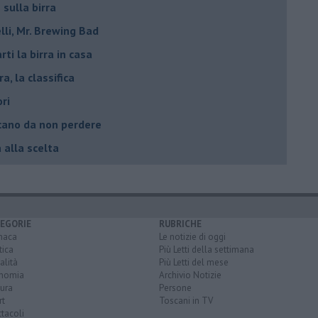
 sulla birra
lli, Mr. Brewing Bad
ti la birra in casa
ra, la classifica
ori
oscano da non perdere
a alla scelta
EGORIE
RUBRICHE
naca
Le notizie di oggi
tica
Più Letti della settimana
alità
Più Letti del mese
nomia
Archivio Notizie
ura
Persone
rt
Toscani in TV
tacoli