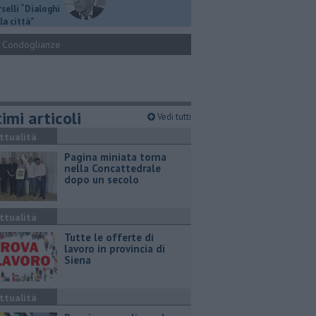
selli “Dialoghi
la città"
Condoglianze
imi articoli
Vedi tutti
ttualità
Pagina miniata torna
nella Concattedrale
dopo un secolo
ttualità
​Tutte le offerte di
lavoro in provincia di
Siena
ttualità