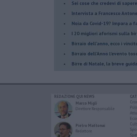
Sei cose che credevi di sapere
Intervista a Francesco Antone
Noia da Covid-19? Impara a far
I 20 migliori aforismi sulla bir
​Birraio dell’anno, ecco i vincit
​Birraio dell’Anno l’evento t
Birre di Natale, la breve guid
REDAZIONE QUI NEWS
CAT
Cro
Marco Migli
Poli
Direttore Responsabile
Attu
Eco
Cult
Pietro Mattonai
Spo
Redattore
Spet