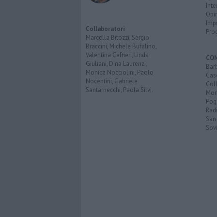
Inte
Opi
Imp
Collaboratori
Pro
Marcella Bitozzi, Sergio
Braccini, Michele Bufalino,
Valentina Caffieri, Linda
CO
Giuliani, Dina Laurenzi,
Bar
Monica Nocciolini, Paolo
Cas
Nocentini, Gabriele
Coll
Santarnecchi, Paola Silvi.
Mon
Pog
Rad
San
Sovi