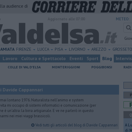
alla audience di
o
Aggiornato alle 07:00
METEO:
Gio
AMIATA
FIRENZE
LUCCA
PISA
LIVORNO
AREZZO
GROSSET
Lavoro
Cultura e Spettacolo
Eventi
Sport
Blog
Intervi
COLLE DI VAL D'ELSA
MONTERIGGIONI
POGGIBONSI
RADI
i Davide Cappannari
rmai lontano 1976. Naturalista nell’animo e system
vita mi occupo di sistemi informatici e comunicazione (per
e è un’altra: la birra artigianale. E ve ne parlerò in questo
Q
rmi nei miei viaggi brassicoli.
Vedi tutti gli articoli del blog di Davide Cappannari
A L
di 