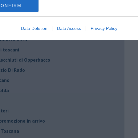
CONFIRM
festa della Birra di Mare
le vincenti toscane
Data Deletion
Data Access
Privacy Policy
 passa di proprietà
e ama la birra
ri toscani
Recchiuti di Opperbacco
izio Di Rado
scano
olda
stori
 promozione in arrivo
n Toscana