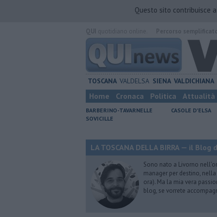
Questo sito contribuisce 
QUI
quotidiano online.
Percorso semplificat
TOSCANA
VALDELSA
SIENA
VALDICHIANA
Home
Cronaca
Politica
Attualità
BARBERINO-TAVARNELLE
CASOLE D'ELSA
SOVICILLE
LA TOSCANA DELLA BIRRA — il Blog d
Sono nato a Livorno nell’o
manager per destino, nella 
ora). Ma la mia vera passion
blog, se vorrete accompagna