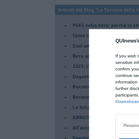
Articoli dal Blog “La Toscana della 
​PFAS nella birra: perché lo s
​Come in birrificio, su Titano 
QUInewsVa
Dazi amari per la birra artigi
​Birra artigianale minacciata
If you wish 
sensitive in
​2025: l'effetto Salvini su bir
confirm you
continue se
​Degustazioni AIBAM a Birrico
information 
​Barcelona Beer Challenger: i 
further disc
participants
Bircacio, dagli scarti della bir
Downstream 
​La botanica della Birra, a Pis
BIRRICOLA il festival della bi
Persona
​All'asta la casa dello storico b
Beerbone, la birra nata in lab