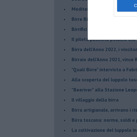
Mediterranea Oktoberfest, la 
​Birre Bio e Gluten free: ecco 
​Birrifici in subbuglio:Mr.Malt
​Il pilota pacifista polacco ch
​Birra dell’Anno 2022, i vincito
Birraio dell’Anno 2021, vince 
"Quali Birre" intervista a Fabr
​Alla scoperta del luppolo to
"Beeriver" alla Stazione Leop
Il villaggio della birra
Birra artigianale, arrivano i ri
Birra toscana: norme, soldi e
La coltivazione del luppolo i