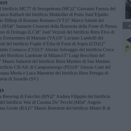
2019
el birrificio MC77 di Serrapetrona (MC)2° Giovanni Faenza del
rco Raffaeli del birrificio Mukkeller di Porto Sant’Elpidio
cio Hilltop di Bassano Romano (VT)5° Marco Sabatti del
A
o (BS)6° Samuele Cesaroni della Brasseria della Fonte di Pienza
no di Dolzago (LC)8° Josif Vezzoli del birrificio Birra Elvo di
cio Extraomnes di Marnate (VA)10° Luciano Landolfi del
utti del birrificio Foglie d’Erba di Forni di Sopra (UD)12°
 Limido Comasco (CO)13° Alessio Selvaggio del birrificio Croce
del Birrificio Lambrate di Milano15° Luigi Recchiuti del
 Mauro Salaorni del birrificio Birra Mastino di San Martino
rrificio CR/AK di Campodarsego (PD)18° Alessio Gatti del
uana Meola e Luca Maestrini del birrificio Birra Perugia di
avia di Sassello (SV)
19
a Brewing di Faicchio (BN)2° Andrea Filippini del birrificio
del birrificio War di Cassina De’ Pecchi (MI)4° Angelo
lana Grotte (BA)5° Mauro Bertoletti del birrificio Mister B di