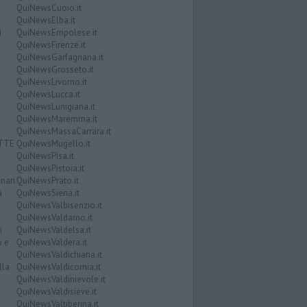
QuiNewsCuoio.it
QuiNewsElba.it
i
QuiNewsEmpolese.it
QuiNewsFirenze.it
QuiNewsGarfagnana.it
QuiNewsGrosseto.it
QuiNewsLivorno.it
QuiNewsLucca.it
QuiNewsLunigiana.it
QuiNewsMaremma.it
QuiNewsMassaCarrara.it
ATTE
QuiNewsMugello.it
QuiNewsPisa.it
QuiNewsPistoia.it
nari
QuiNewsPrato.it
a
QuiNewsSiena.it
QuiNewsValbisenzio.it
QuiNewsValdarno.it
i
QuiNewsValdelsa.it
o e
QuiNewsValdera.it
QuiNewsValdichiana.it
lla
QuiNewsValdicornia.it
QuiNewsValdinievole.it
QuiNewsValdisieve.it
QuiNewsValtiberina.it