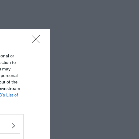
sonal or
ection to
ou may
 personal
out of the
 downstream
B’s List of