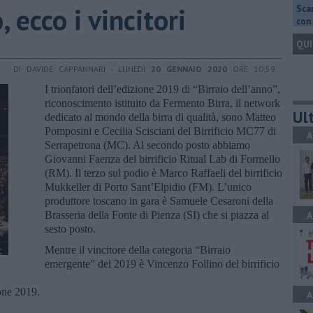
, ecco i vincitori
Scar
con 
QUI
DI DAVIDE CAPPANNARI - LUNEDÌ
20 GENNAIO 2020
ORE 10:59
I trionfatori dell’edizione 2019 di “Birraio dell’anno”,
riconoscimento istituito da Fermento Birra, il network
Ult
dedicato al mondo della birra di qualità, sono Matteo
Pomposini e Cecilia Scisciani del Birrificio MC77 di
A
Serrapetrona (MC). Al secondo posto abbiamo
Giovanni Faenza del birrificio Ritual Lab di Formello
(RM). Il terzo sul podio è Marco Raffaeli del birrificio
Mukkeller di Porto Sant’Elpidio (FM). L’unico
produttore toscano in gara è Samuele Cesaroni della
Brasseria della Fonte di Pienza (SI) che si piazza al
A
sesto posto.
Mentre il vincitore della categoria “Birraio
emergente” del 2019 è Vincenzo Follino del birrificio
ione 2019.
A