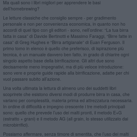
Ma quali sono i libri migliori per apprendere le basi
dell’homebrewing?
Le letture classiche che consiglio sempre - per gradimento
personale e non per convenienza economica, in quanto non ho
accordi di quel tipo con gli editori - sono, nell’ordine: “La tua birra
fatta in casa” di Davide Bertinotti e Massimo Faraggi, “Birre fatte in
casa” di Greg Hughes e “Birra artigianale” di Euan Ferguson. Il
primo tomo in elenco è quello che preferisco, di ispirazione più
tecnica, è un manuale davvero ben fatto, in grado di chiarire ogni
singolo aspetto base della birrificazione. Gli altri due sono
decisamente meno impegnativi, ma di più veloce introduzione:
sono vere e proprie guide rapide alla birrificazione, adatte per chi
vuol passare subito all’azione.
Una volta ultimata la lettura di almeno uno dei suddetti libri
scoprirete che esistono diversi modi di produrre birra in casa, che
variano per complessità, materia prima ed attrezzatura necessaria.
In ordine di difficoltà e impegno crescente i tre metodi principali
sono: quello che prevede l’uso dei malti pronti, il metodo E+G
(estratto + grani) e il metodo AG (all grain, lo stesso utilizzato dai
microbirrifici).
Possiamo affermare, senza timore di smentita, che l’uso dei malti