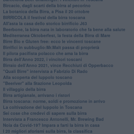
Bircacio, dagli scarti della birra al pecorino
​La botanica della Birra, a Pisa il 20 ottobre
BIRRICOLA il festival della birra toscana
​All'asta la casa dello storico birrificio J63
Beerbone, la birra nata in laboratorio che fa bene alla salute
Mediterranea Oktoberfest, la festa della Birra di Mare
​Birre Bio e Gluten free: ecco le vincenti toscane
​Birrifici in subbuglio:Mr.Malt passa di proprietà
​Il pilota pacifista polacco che ama la birra
​Birra dell’Anno 2022, i vincitori toscani
Birraio dell’Anno 2021, vince Recchiuti di Opperbacco
"Quali Birre" intervista a Fabrizio Di Rado
​Alla scoperta del luppolo toscano
"Beeriver" alla Stazione Leopolda
Il villaggio della birra
Birra artigianale, arrivano i ristori
Birra toscana: norme, soldi e promozione in arrivo
La coltivazione del luppolo in Toscana
Sei cose che credevi di sapere sulla birra
Intervista a Francesco Antonelli, Mr. Brewing Bad
Noia da Covid-19? Impara a farti la birra in casa
I 20 migliori aforismi sulla birra, la classifica