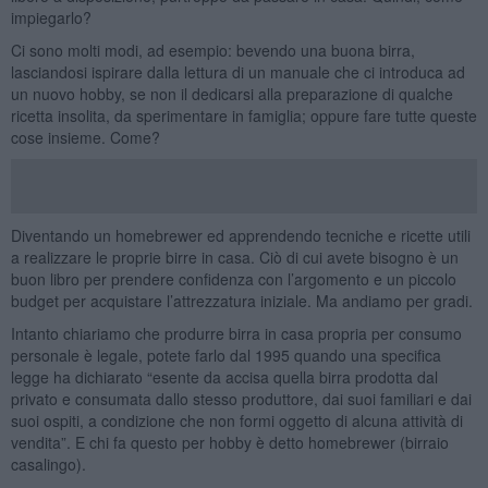
impiegarlo?
Ci sono molti modi, ad esempio: bevendo una buona birra,
lasciandosi ispirare dalla lettura di un manuale che ci introduca ad
un nuovo hobby, se non il dedicarsi alla preparazione di qualche
ricetta insolita, da sperimentare in famiglia; oppure fare tutte queste
cose insieme. Come?
Diventando un homebrewer ed apprendendo tecniche e ricette utili
a realizzare le proprie birre in casa. Ciò di cui avete bisogno è un
buon libro per prendere confidenza con l’argomento e un piccolo
budget per acquistare l’attrezzatura iniziale. Ma andiamo per gradi.
Intanto chiariamo che produrre birra in casa propria per consumo
personale è legale, potete farlo dal 1995 quando una specifica
legge ha dichiarato “esente da accisa quella birra prodotta dal
privato e consumata dallo stesso produttore, dai suoi familiari e dai
suoi ospiti, a condizione che non formi oggetto di alcuna attività di
vendita”. E chi fa questo per hobby è detto homebrewer (birraio
casalingo).