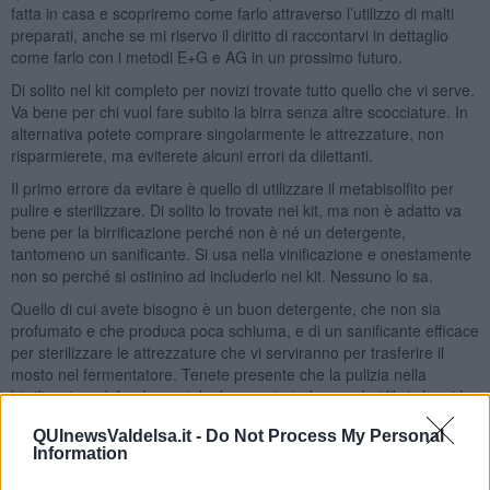
fatta in casa e scopriremo come farlo attraverso l’utilizzo di malti
preparati, anche se mi riservo il diritto di raccontarvi in dettaglio
come farlo con i metodi E+G e AG in un prossimo futuro.
Di solito nel kit completo per novizi trovate tutto quello che vi serve.
Va bene per chi vuol fare subito la birra senza altre scocciature. In
alternativa potete comprare singolarmente le attrezzature, non
risparmierete, ma eviterete alcuni errori da dilettanti.
Il primo errore da evitare è quello di utilizzare il metabisolfito per
pulire e sterilizzare. Di solito lo trovate nei kit, ma non è adatto va
bene per la birrificazione perché non è né un detergente,
tantomeno un sanificante. Si usa nella vinificazione e onestamente
non so perché si ostinino ad includerlo nei kit. Nessuno lo sa.
Quello di cui avete bisogno è un buon detergente, che non sia
profumato e che produca poca schiuma, e di un sanificante efficace
per sterilizzare le attrezzature che vi serviranno per trasferire il
mosto nel fermentatore. Tenete presente che la pulizia nella
birrificazione è fondamentale, lo scoprirete leggendo i libri che vi ho
suggerito.
QUInewsValdelsa.it -
Do Not Process My Personal
Quindi, quali detergenti e sanificanti usare?
Information
Inutile aprire la discussione, si aprirebbe un mondo infinito, che per