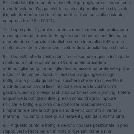
6) - Chiudete il fermentatore, inserite il gorgogliatore sul tappo, con
un certo volume d'acqua distillata o alcool per alimenti e si lasciate
il mosto fermentare ad una temperatura il più possibile costante,
compresa tra i 18 e i 25 °C.
7) - Dopo i primi 7 giorni misurate la densità del mosto prelevando
un campione dal rubinetto. Eseguite questa operazione finché non
ottenete due misurazioni identiche con un intervallo di 48 ore. In
ricetta dovreste trovate anche il valore della densità finale stimata.
8) - Una volta che la vostra densità corrisponde a quella indicata in
ricetta ed è stabile da almeno 48 ore potete procedere
all’imbottigliamento. Le bottiglie devono essere naturalmente pulite
e sterilizzate, come i tappi. È necessario aggiungere in ogni
bottiglia una piccola quantità di zucchero che verrà convertito in
anidride carbonica dai lieviti residui e renderà la vostra birra
gasata. Questo processo si chiama carbonazione o priming. Potete
acquistare le bottiglie online, presso consorzi agrari, oppure
riciclate le bottiglie di birra che comprate al supermercato.
L’importante è che le bottiglie siano di vetro colorato di verde o
marrone, in quanto la luce può alterare il gusto della vostra birra.
9) - A questo punto le bottiglie devono riposare posizionate in piedi
(tappo verso l’alto) per un minimo di due settimane a una