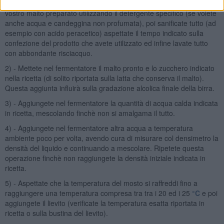
1) - Lavate tutte le attrezzature che entreranno a contatto con il
vostro malto preparato utilizzando il detergente specifico (se volete
anche acqua e candeggina non profumata), poi sanificate tutto (ad
esempio con acido peracetico) aspettate il tempo indicato sulla
confezione del prodotto che avete utilizzato ed infine lavate tutto
con abbondante risciacquo.
2) - Mettete nel fermentatore il malto pronto e lo zucchero indicato
nella ricetta (di solito riportata sulla latta che conserva il malto).
Questa aggiunta influirà sulla gradazione alcolica finale della birra.
3) - Aggiungete nel fermentatore la quantità di acqua calda indicata
in ricetta, mescolando finchè non si amalgama il tutto.
4) - Aggiungete nel fermentatore altra acqua a temperatura
ambiente poco per volta, avendo cura di misurare col densimetro la
densità del liquido e continuando a mescolare. Ripetete questa
operazione finchè non raggiungete la densità iniziale indicata in
ricetta.
5) - Aspettate che la temperatura del mosto si raffreddi fino a
raggiungere una temperatura compresa tra tra i 20 ed i 25
°C
e poi
aggiungete il lievito (verificate la temperatura esatta riportata in
ricetta o sulla bustina del lievito).