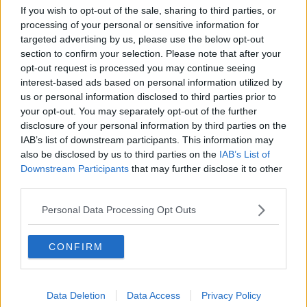
complessità e varietà meriterebbe un articolo a parte. Sui vari siti
If you wish to opt-out of the sale, sharing to third parties, or
specializzati trovate detergenti e sanificanti di vario tipo e dai prezzi
processing of your personal or sensitive information for
più disparati, contattate i rivenditori e chiedete a loro (oppure
targeted advertising by us, please use the below opt-out
contattatemi in privato, vi consiglio io).
section to confirm your selection. Please note that after your
opt-out request is processed you may continue seeing
Un altro errore da evitare e comprare un kit con la tappatrice a
interest-based ads based on personal information utilized by
leve, a mio avviso durano poco e non sono abbastanza efficienti.
us or personal information disclosed to third parties prior to
Se comprate le attrezzature singolarmente comprate una
your opt-out. You may separately opt-out of the further
tappatrice a colonna.
disclosure of your personal information by third parties on the
Dove comprare kit, attrezzature o malti preparati?
IAB’s list of downstream participants. This information may
Esistono diversi siti web specializzati nella vendita di prodotti per
also be disclosed by us to third parties on the
IAB’s List of
microbirrifici ed homebrewers. Nonostante l’emergenza sono attivi
Downstream Participants
that may further disclose it to other
ed effettuano consegne a domicilio con corriere. Senza fare loro
third parties.
pubblicità gratuita potete scoprire quali sono digitando “kit per birra
fatta in casa” su Google (se ciò non basta a chiarire i vostri dubbi,
Personal Data Processing Opt Outs
scrivetemi).
Una volta che avrete il libro con tutte le informazioni necessarie, il
CONFIRM
kit con il malto preparato e tutte le attrezzature che servono, potete
iniziare a fare la birra seguendo le prossime indicazioni.
La vostra prima birra fatta in casa in 10 mosse.
Data Deletion
Data Access
Privacy Policy