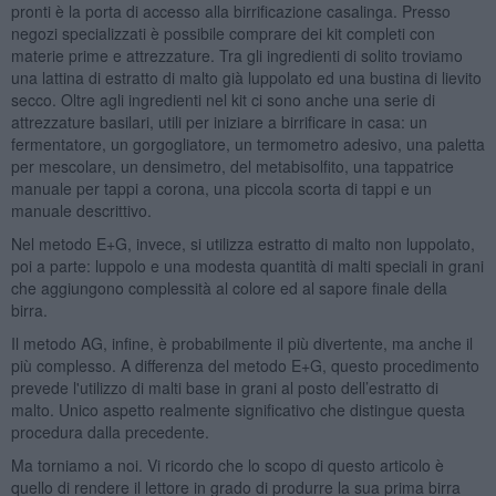
pronti è la porta di accesso alla birrificazione casalinga. Presso
negozi specializzati è possibile comprare dei kit completi con
materie prime e attrezzature. Tra gli ingredienti di solito troviamo
una lattina di estratto di malto già luppolato ed una bustina di lievito
secco. Oltre agli ingredienti nel kit ci sono anche una serie di
attrezzature basilari, utili per iniziare a birrificare in casa: un
fermentatore, un gorgogliatore, un termometro adesivo, una paletta
per mescolare, un densimetro, del metabisolfito, una tappatrice
manuale per tappi a corona, una piccola scorta di tappi e un
manuale descrittivo.
Nel metodo E+G, invece, si utilizza estratto di malto non luppolato,
poi a parte: luppolo e una modesta quantità di malti speciali in grani
che aggiungono complessità al colore ed al sapore finale della
birra.
Il metodo AG, infine, è probabilmente il più divertente, ma anche il
più complesso. A differenza del metodo E+G, questo procedimento
prevede l'utilizzo di malti base in grani al posto dell’estratto di
malto. Unico aspetto realmente significativo che distingue questa
procedura dalla precedente.
Ma torniamo a noi. Vi ricordo che lo scopo di questo articolo è
quello di rendere il lettore in grado di produrre la sua prima birra