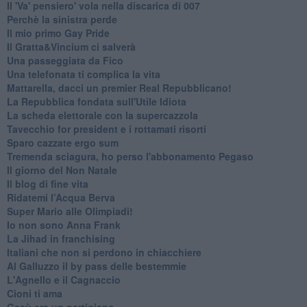
Il 'Va' pensiero' vola nella discarica di 007
Perchè la sinistra perde
Il mio primo Gay Pride
Il Gratta&Vincium ci salverà
Una passeggiata da Fico
Una telefonata ti complica la vita
Mattarella, dacci un premier Real Repubblicano!
La Repubblica fondata sull'Utile Idiota
La scheda elettorale con la supercazzola
Tavecchio for president e i rottamati risorti
Sparo cazzate ergo sum
Tremenda sciagura, ho perso l'abbonamento Pegaso
Il giorno del Non Natale
Il blog di fine vita
​Ridatemi l’Acqua Berva
Super Mario alle Olimpiadi!
Io non sono Anna Frank
​La Jihad in franchising
Italiani che non si perdono in chiacchiere
Al Galluzzo il by pass delle bestemmie
L'Agnello e il Cagnaccio
Cioni ti ama
​Gesù era un partigiano