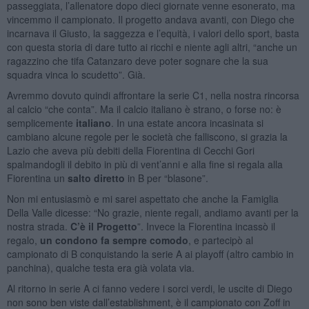
passeggiata, l’allenatore dopo dieci giornate venne esonerato, ma
vincemmo il campionato. Il progetto andava avanti, con Diego che
incarnava il Giusto, la saggezza e l’equità, i valori dello sport, basta
con questa storia di dare tutto ai ricchi e niente agli altri, “anche un
ragazzino che tifa Catanzaro deve poter sognare che la sua
squadra vinca lo scudetto”. Già.
Avremmo dovuto quindi affrontare la serie C1, nella nostra rincorsa
al calcio “che conta”. Ma il calcio italiano è strano, o forse no: è
semplicemente
italiano
. In una estate ancora incasinata si
cambiano alcune regole per le società che falliscono, si grazia la
Lazio che aveva più debiti della Fiorentina di Cecchi Gori
spalmandogli il debito in più di vent’anni e alla fine si regala alla
Fiorentina un
salto diretto
in B per “blasone”.
Non mi entusiasmò e mi sarei aspettato che anche la Famiglia
Della Valle dicesse: “No grazie, niente regali, andiamo avanti per la
nostra strada.
C’è il Progetto
”. Invece la Fiorentina incassò il
regalo,
un condono fa sempre comodo
, e partecipò al
campionato di B conquistando la serie A ai playoff (altro cambio in
panchina), qualche testa era già volata via.
Al ritorno in serie A ci fanno vedere i sorci verdi, le uscite di Diego
non sono ben viste dall’establishment, è il campionato con Zoff in