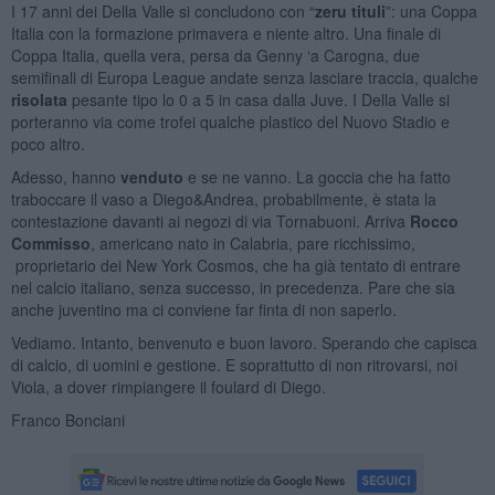
I 17 anni dei Della Valle si concludono con “
zeru tituli
”: una Coppa
Italia con la formazione primavera e niente altro. Una finale di
Coppa Italia, quella vera, persa da Genny ‘a Carogna, due
semifinali di Europa League andate senza lasciare traccia, qualche
risolata
pesante tipo lo 0 a 5 in casa dalla Juve. I Della Valle si
porteranno via come trofei qualche plastico del Nuovo Stadio e
poco altro.
Adesso, hanno
venduto
e se ne vanno. La goccia che ha fatto
traboccare il vaso a Diego&Andrea, probabilmente, è stata la
contestazione davanti ai negozi di via Tornabuoni. Arriva
Rocco
Commisso
, americano nato in Calabria, pare ricchissimo,
proprietario dei New York Cosmos, che ha già tentato di entrare
nel calcio italiano, senza successo, in precedenza. Pare che sia
anche juventino ma ci conviene far finta di non saperlo.
Vediamo. Intanto, benvenuto e buon lavoro. Sperando che capisca
di calcio, di uomini e gestione. E soprattutto di non ritrovarsi, noi
Viola, a dover rimpiangere il foulard di Diego.
Franco Bonciani