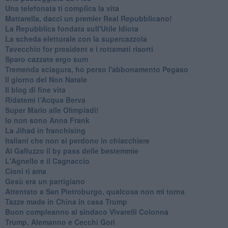
Una telefonata ti complica la vita
Mattarella, dacci un premier Real Repubblicano!
La Repubblica fondata sull'Utile Idiota
La scheda elettorale con la supercazzola
Tavecchio for president e i rottamati risorti
Sparo cazzate ergo sum
Tremenda sciagura, ho perso l'abbonamento Pegaso
Il giorno del Non Natale
Il blog di fine vita
​Ridatemi l’Acqua Berva
Super Mario alle Olimpiadi!
Io non sono Anna Frank
​La Jihad in franchising
Italiani che non si perdono in chiacchiere
Al Galluzzo il by pass delle bestemmie
L'Agnello e il Cagnaccio
Cioni ti ama
​Gesù era un partigiano
Attentato a San Pietroburgo, qualcosa non mi torna
Tazze made in China in casa Trump
Buon compleanno al sindaco Vivarelli Colonna
Trump, Alemanno e Cecchi Gori