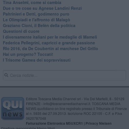
Tina Anselmi, come si cambia
Due o tre cose su Agnese Landini Renzi
Paltrinieri e Detti, godimento puro
Le Olimpiadi e l'affronto di Malagò
Graziano Cioni, il Belèn della politica
Questioni di cuore
I diversamente italiani per le medaglie di Mameli
Federica Pellegrini, capricci e grande passione
RIo 2016, da De Coubertin al marchese Del Grillo
​Hai un progetto? Toccati!
​I Trisome Games dei sopravvissuti
Editore Toscana Media Channel srl - Via Dei Martelli, 8 - 50129
FIRENZE - info@toscanamediachannel.it. TOSCANA MEDIA
NEWS quotidiano on line registrato presso il Tribunale di Firenze
al n. 5935 del 27.09.2013. Iscrizione ROC 22105 - C.F. e P.Iva
0620787048
Fatturazione Elettronica M5UXCR1 |
Privacy Nielsen
Direttore responsabile Marco Migli