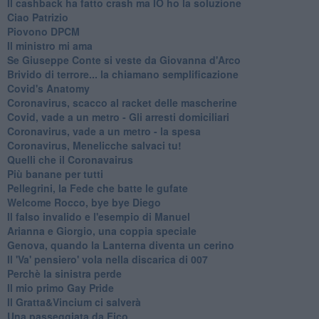
Il cashback ha fatto crash ma IO ho la soluzione
Ciao Patrizio
Piovono DPCM
Il ministro mi ama
Se Giuseppe Conte si veste da Giovanna d'Arco
Brivido di terrore... la chiamano semplificazione
Covid's Anatomy
Coronavirus, scacco al racket delle mascherine
Covid, vade a un metro - Gli arresti domiciliari
Coronavirus, vade a un metro - la spesa
Coronavirus, Menelicche salvaci tu!
Quelli che il Coronavairus
Più banane per tutti
Pellegrini, la Fede che batte le gufate
Welcome Rocco, bye bye Diego
Il falso invalido e l'esempio di Manuel
Arianna e Giorgio, una coppia speciale
Genova, quando la Lanterna diventa un cerino
Il 'Va' pensiero' vola nella discarica di 007
Perchè la sinistra perde
Il mio primo Gay Pride
Il Gratta&Vincium ci salverà
Una passeggiata da Fico