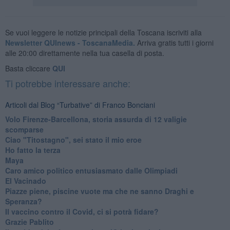
Se vuoi leggere le notizie principali della Toscana iscriviti alla
Newsletter QUInews - ToscanaMedia.
Arriva gratis tutti i giorni
alle 20:00 direttamente nella tua casella di posta.
Basta cliccare
QUI
Ti potrebbe interessare anche:
Articoli dal Blog “Turbative” di Franco Bonciani
Volo Firenze-Barcellona, storia assurda di 12 valigie
scomparse
Ciao "Titostagno", sei stato il mio eroe
Ho fatto la terza
Maya
Caro amico politico entusiasmato dalle Olimpiadi
El Vacinado
Piazze piene, piscine vuote ma che ne sanno Draghi e
Speranza?
​Il vaccino contro il Covid, ci si potrà fidare?
Grazie Pablito