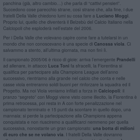
panchina (già, altro cambio…) che parla di “cattivi pensieri”.
Succedono cose parecchio strane, così strane che, alla fine, i due
fratelli Della Valle chiedono lumi su cosa fare a
Luciano Moggi
.
Proprio lui, quello che diventerà il Belzebù del Calcio Italiano nella
Calciopoli che esploderà nell’estate del 2006.
Per i Della Valle che volevano capire come fare a tutelarsi in un
mondo che non conoscevano è una specie di
Canossa viola
. Ci
salvammo a stento, all’ultima giornata, ma non finì lì.
Il campionato 2005/06 è ricco di gioie: arriva l’emergente
Prandelli
ad allenare, in attacco
Luca Toni
fa sfracelli, la Fiorentina si
qualifica per partecipare alla Champions League dell’anno
successivo, rientriamo alla grande nel calcio che conta e nelle
casse viola entreranno soldi buoni per rinforzare la squadra ed il
Progetto. Ma noi Viola veniamo infilati a forza in
Calciopoli
: il
pranzo “segreto” con Moggi viene visto come illecito, la Fiorentina è
prima retrocessa, poi resta in A con forte penalizzazione nel
campionato terminato e 15 punti da scontare in quello dopo, una
mannaia: si perde la partecipazione alla Champions appena
conquistata e non riusciremo a qualificarci nemmeno per quella
successiva, nonostante un gran campionato:
una botta di milioni
di euro che se ne volano via
. I fratelli Della Valle dovranno