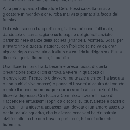
Altra perla quando l’allenatore Delio Rossi cazzotta un suo
giocatore in mondovisione, roba mai vista prima: alla faccia del
fairplay.
Del resto, spesso i rapporti con gli allenatori sono finiti male,
dandosele di santa ragione sulle pagine dei giornali anziché
parlando nelle stanze della società (Prandelli, Montella, Sosa, per
arrivare fino a questa stagione, con Pioli che se ne va da gran
signore dopo essere stato trattato da cani dalla dirigenza). E una
tifoseria, quella fiorentina, imbufalita.
Una tifoseria non di rado becera e presuntuosa, di quella
presunzione tipica di chi si trova a vivere in qualcosa di
meraviglioso (Firenze lo è davvero ma grazie a chi ce l’ha lasciata
e non a chi ci vive adesso) e pensa di trovarsi al centro del mondo
mentre il mondo
se ne va per conto suo
in altre direzioni. Una
tifoseria depressa. Ora tocca a Commisso trovare il modo di
riaccendere entusiasmi sopiti da discorsi su plusvalenze e bacini di
utenza in una tifoseria appassionata, devota di un amore assoluto
per la propria squadra, che in diverse occasioni ha dimostrato
civiltà e affetto che non trovano pari ma è, irrimediabilmente,
fiorentina.