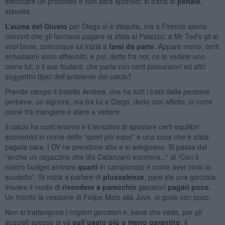
affrontare un processo e non sarà sportivo: si tratta di
penale
,
stavolta.
L’aurea del Giusto
per Diego si è dissolta, ma a Firenze siamo
convinti che gli facciano pagare la sfida al Palazzo: a Mr Tod’s gli si
vuol bene, comunque lui inizia a
farsi da parte
. Appare meno, certi
entusiasmi sono affievoliti, e poi, detto fra noi, ce lo vedete uno
come lui, o il suo foulard, che parla con certi procuratori ed altri
soggettini tipici dell’ambiente del calcio?
Prende campo il fratello Andrea, che ha tutti i tratti della persona
perbene, un signore, ma fra lui e Diego, detto con affetto, ci corre
come fra mangiare e stare a vedere.
Il calcio ha costi enormi e il tentativo di spostare certi equilibri
economici in nome dello “sport più equo” è una cosa che è stata
pagata cara. I DV ne prendono atto e si adeguano. Si passa dal
“anche un ragazzino che tifa Catanzaro eccetera...” al “Con il
nostro budget arrivare
quarti
in campionato è come aver vinto lo
scudetto”. Si inizia a parlare di
plusvalenze
, pare sia una ganzata
trovare il modo di
rivendere a parecchio
giocatori
pagati poco
.
Un trionfo la cessione di Felipe Melo alla Juve, si gode con poco.
Non si trattengono i migliori giocatori e, bene che vada, per gli
acquisti spesso si va
sull’usato più o meno garantito
, il