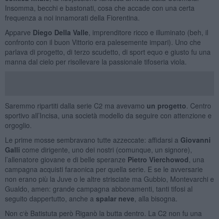
Insomma, becchi e bastonati, cosa che accade con una certa
frequenza a noi innamorati della Fiorentina.
Apparve
Diego Della Valle
, imprenditore ricco e illuminato (beh, il
confronto con il buon Vittorio era palesemente impari). Uno che
parlava di progetto, di terzo scudetto, di sport equo e giusto fu una
manna dal cielo per risollevare la passionale tifoseria viola.
Saremmo ripartiti dalla serie C2 ma avevamo
un progetto
. Centro
sportivo all’Incisa, una società modello da seguire con attenzione e
orgoglio.
Le prime mosse sembravano tutte azzeccate: affidarsi a
Giovanni
Galli
come dirigente, uno dei nostri (comunque, un signore),
l’allenatore giovane e di belle speranze
Pietro Vierchowod
, una
campagna acquisti faraonica per quella serie. E se le avversarie
non erano più la Juve o le altre strisciate ma Gubbio, Montevarchi e
Gualdo, amen: grande campagna abbonamenti, tanti tifosi al
seguito dappertutto, anche a
spalar neve
, alla bisogna.
Non c‘è Batistuta però Riganò la butta dentro. La C2 non fu una