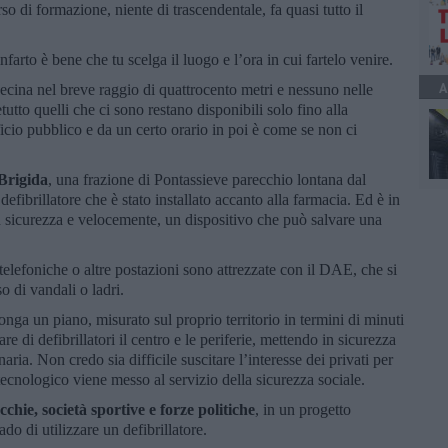
so di formazione, niente di trascendentale, fa quasi tutto il
rto è bene che tu scelga il luogo e l’ora in cui fartelo venire.
A
ina nel breve raggio di quattrocento metri e nessuno nelle
retutto quelli che ci sono restano disponibili solo fino alla
fficio pubblico e da un certo orario in poi è come se non ci
Brigida
, una frazione di Pontassieve parecchio lontana dal
efibrillatore che è stato installato accanto alla farmacia. Ed è in
n sicurezza e velocemente, un dispositivo che può salvare una
telefoniche o altre postazioni sono attrezzate con il DAE, che si
o di vandali o ladri.
a un piano, misurato sul proprio territorio in termini di minuti
re di defibrillatori il centro e le periferie, mettendo in sicurezza
aria. Non credo sia difficile suscitare l’interesse dei privati per
tecnologico viene messo al servizio della sicurezza sociale.
cchie, società sportive e forze politiche
, in un progetto
do di utilizzare un defibrillatore.