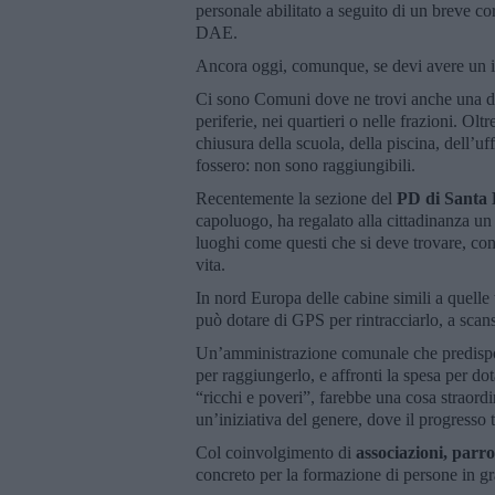
personale abilitato a seguito di un breve cor
DAE.
Ancora oggi, comunque, se devi avere un infa
Ci sono Comuni dove ne trovi anche una dec
periferie, nei quartieri o nelle frazioni. Olt
chiusura della scuola, della piscina, dell’u
fossero: non sono raggiungibili.
Recentemente la sezione del
PD di Santa 
capoluogo, ha regalato alla cittadinanza un d
luoghi come questi che si deve trovare, co
vita.
In nord Europa delle cabine simili a quelle 
può dotare di GPS per rintracciarlo, a scans
Un’amministrazione comunale che predispong
per raggiungerlo, e affronti la spesa per dota
“ricchi e poveri”, farebbe una cosa straordin
un’iniziativa del genere, dove il progresso 
Col coinvolgimento di
associazioni, parro
concreto per la formazione di persone in gra