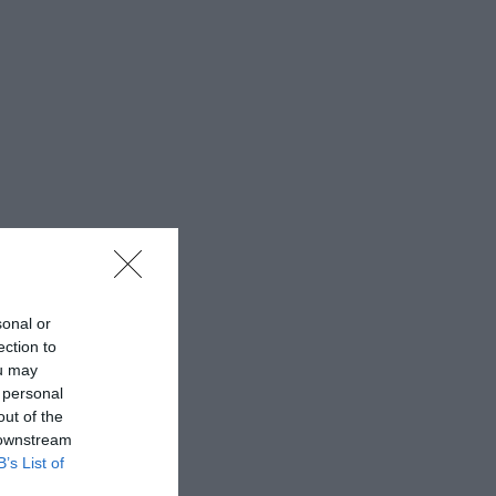
sonal or
ection to
ou may
 personal
out of the
 downstream
B’s List of