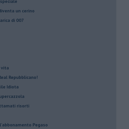
 speciale
iventa un cerino
carica di 007
 vita
Real Repubblicano!
ile Idiota
supercazzola
ttamati risorti
 l'abbonamento Pegaso