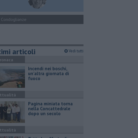
Condoglianze
imi articoli
Vedi tutti
ronaca
Incendi nei boschi,
un'altra giornata di
fuoco
ttualità
Pagina miniata torna
nella Concattedrale
dopo un secolo
ttualità