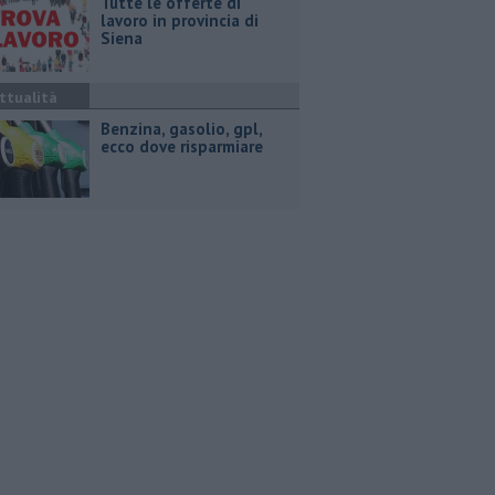
​Tutte le offerte di
lavoro in provincia di
Siena
ttualità
​Benzina, gasolio, gpl,
ecco dove risparmiare