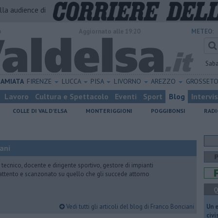
alla audience di
o
Aggiornato alle 19:20
METEO:
Sab
AMIATA
FIRENZE
LUCCA
PISA
LIVORNO
AREZZO
GROSSET
Lavoro
Cultura e Spettacolo
Eventi
Sport
Blog
Intervi
COLLE DI VAL D'ELSA
MONTERIGGIONI
POGGIBONSI
RADI
ani
 tecnico, docente e dirigente sportivo, gestore di impianti
attento e scanzonato su quello che gli succede attorno
Q
Vedi tutti gli articoli del blog di Franco Bonciani
​Un 
civ