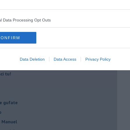
a Giovanna d'Arco
l Data Processing Opt Outs
ano semplificazione
CONFIRM
 delle mascherine
resti domiciliari
Data Deletion
Data Access
Privacy Policy
- la spesa
ci tu!
le gufate
o
di Manuel