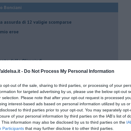
co Bonciani
ia assurda di 12 valigie scomparse
l mio eroe
mato dalle Olimpiadi
ldelsa.it -
Do Not Process My Personal Information
ma che ne sanno Draghi e Speranza?
to opt-out of the sale, sharing to third parties, or processing of your per
i potrà fidare?
formation for targeted advertising by us, please use the below opt-out s
r selection. Please note that after your opt-out request is processed y
eing interest-based ads based on personal information utilized by us or
 IO ho la soluzione
disclosed to third parties prior to your opt-out. You may separately opt-
losure of your personal information by third parties on the IAB’s list of
. This information may also be disclosed by us to third parties on the
IA
Participants
that may further disclose it to other third parties.