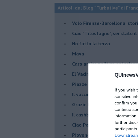
Articoli dal Blog “Turbative” di Fran
Volo Firenze-Barcellona, stor
Ciao "Titostagno", sei stato i
Ho fatto la terza
Maya
Caro amico politico entusias
El Vacinado
QUInewsVa
Piazze piene, piscine vuote 
If you wish 
​Il vaccino contro il Covid, ci s
sensitive in
confirm you
Grazie Pablito
continue se
Il cashback ha fatto crash ma
information 
further disc
Ciao Patrizio
participants
Piovono DPCM
Downstream 