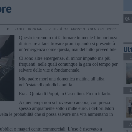
ore
QUI
DI FRANCO BONCIANI - VENERDÌ
26 AGOSTO 2016
ORE 09:22
Questo terremoto mi fa tornare in mente l’importanza
di riuscire a farsi trovare pronti quando si presenterà
Ult
un’emergenza come questa, mai del tutto prevedibile.
C
Ci sono altre emergenze, di minor impatto ma più
frequenti, nelle quali comunque la gara col tempo per
salvare delle vite è fondamentale.
Mio padre morì una domenica mattina all’alba,
nell’estate di quindici anni fa.
A
Era a Quota di Poppi, in Casentino. Fu un infarto.
A quei tempi non si trovavano ancora, con prezzi
spesso ampiamente sotto i mille euro, i defibrillatori
svelta le probabilità che si possa salvare una vita aumentano in
A
 pubblici o magari centri commerciali. L’uso è riservato a