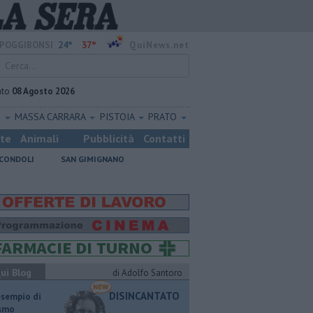
24°
37°
POGGIBONSI
QuiNews.net
ato
08 Agosto 2026
O
MASSA CARRARA
PISTOIA
PRATO
ste
Animali
Pubblicità
Contatti
CONDOLI
SAN GIMIGNANO
ui Blog
di Adolfo Santoro
DISINCANTATO
esempio di
ismo