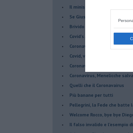
Il ministro mi ama
Se Giuseppe Conte si veste d
Persona
Brivido di terrore... la chiam
Covid's Anatomy
Coronavirus, scacco al racket
Covid, vade a un metro - Gli ar
Coronavirus, vade a un metro 
Coronavirus, Menelicche salva
Quelli che il Coronavairus
Più banane per tutti
Pellegrini, la Fede che batte 
Welcome Rocco, bye bye Dieg
Il falso invalido e l'esempio 