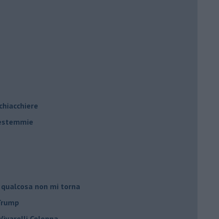
 chiacchiere
 bestemmie
 qualcosa non mi torna
 Trump
ivarelli Colonna