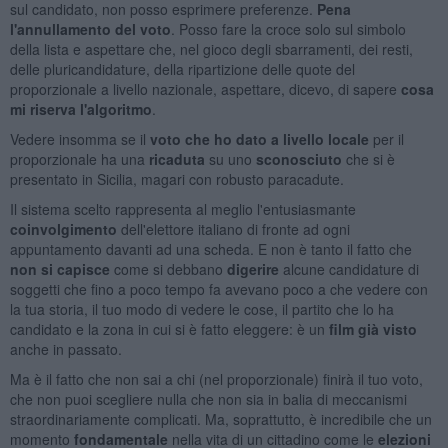
sul candidato, non posso esprimere preferenze.
Pena
l'annullamento del voto
. Posso fare la croce solo sul simbolo
della lista e aspettare che, nel gioco degli sbarramenti, dei resti,
delle pluricandidature, della ripartizione delle quote del
proporzionale a livello nazionale, aspettare, dicevo, di sapere
cosa
mi riserva l'algoritmo
.
Vedere insomma se il
voto che ho dato a livello locale
per il
proporzionale ha una
ricaduta
su uno
sconosciuto
che si è
presentato in Sicilia, magari con robusto paracadute.
Il sistema scelto rappresenta al meglio l'entusiasmante
coinvolgimento
dell'elettore italiano di fronte ad ogni
appuntamento davanti ad una scheda. E non è tanto il fatto che
non si capisce
come si debbano
digerire
alcune candidature di
soggetti che fino a poco tempo fa avevano poco a che vedere con
la tua storia, il tuo modo di vedere le cose, il partito che lo ha
candidato e la zona in cui si è fatto eleggere: è un
film già visto
anche in passato.
Ma è il fatto che non sai a chi (nel proporzionale) finirà il tuo voto,
che non puoi scegliere nulla che non sia in balia di meccanismi
straordinariamente complicati. Ma, soprattutto, è incredibile che un
momento
fondamentale
nella vita di un cittadino come le
elezioni