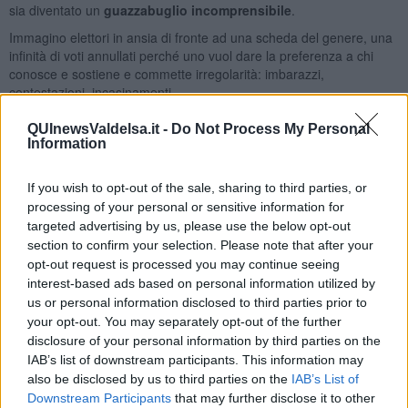
sia diventato un
guazzabuglio incomprensibile
.
Immagino elettori in ansia di fronte ad una scheda del genere, una
infinità di voti annullati perché uno vuol dare la preferenza a chi
conosce e sostiene e commette irregolarità: imbarazzi,
contestazioni, incasinamenti.
Chi predispone un regolamento, un
documento di
valore
QUInewsValdelsa.it -
Do Not Process My Personal
nazionale
destinato a TUTTI i cittadini, deve aver ben presente
Information
che nell'elettorato c'è di tutto, ci sono quelli con la laurea e quelli
con la terza elementare, e
tutti hanno il diritto di capire
, con
If you wish to opt-out of the sale, sharing to third parties, or
semplicità, che cosa vanno a fare quando entrano nella cabina con
processing of your personal or sensitive information for
la scheda e la matita.
targeted advertising by us, please use the below opt-out
Non è populismo,
è
democrazia
, regole elementari. E se la
section to confirm your selection. Please note that after your
situazione che ci si prospetta il 4 marzo è questa, delle due l'una: o
opt-out request is processed you may continue seeing
chi ha predisposto tutto questo non capisce cosa ha fatto,
interest-based ads based on personal information utilized by
annegato nelle sue seghe mentali da superesperto, o magari lo
us or personal information disclosed to third parties prior to
capisce e ha predisposto il marchingegno in maniera che siano
your opt-out. You may separately opt-out of the further
sempre meno
quelli che vanno a votare e poi
si possa rimestare
disclosure of your personal information by third parties on the
nel torbido
. Come se fosse "antani, con scappellamento".
IAB’s list of downstream participants. This information may
Se a destra, a sinistra o altrove lo vedremo il 5 marzo. Forse.
also be disclosed by us to third parties on the
IAB’s List of
Downstream Participants
that may further disclose it to other
Franco Bonciani