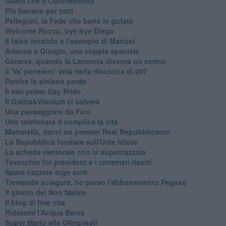
Quelli che il Coronavairus
Più banane per tutti
Pellegrini, la Fede che batte le gufate
Welcome Rocco, bye bye Diego
Il falso invalido e l'esempio di Manuel
Arianna e Giorgio, una coppia speciale
Genova, quando la Lanterna diventa un cerino
Il 'Va' pensiero' vola nella discarica di 007
Perchè la sinistra perde
Il mio primo Gay Pride
Il Gratta&Vincium ci salverà
Una passeggiata da Fico
Una telefonata ti complica la vita
Mattarella, dacci un premier Real Repubblicano!
La Repubblica fondata sull'Utile Idiota
La scheda elettorale con la supercazzola
Tavecchio for president e i rottamati risorti
Sparo cazzate ergo sum
Tremenda sciagura, ho perso l'abbonamento Pegaso
Il giorno del Non Natale
Il blog di fine vita
​Ridatemi l’Acqua Berva
Super Mario alle Olimpiadi!