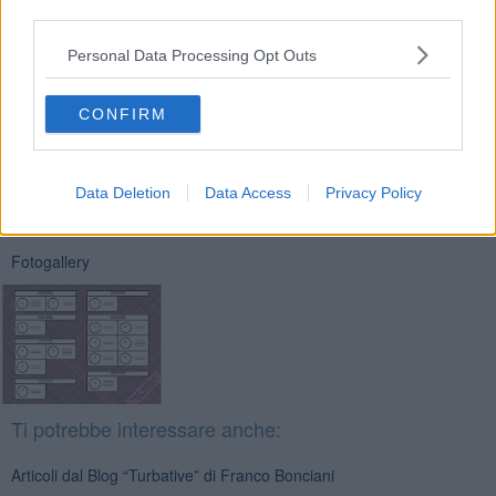
third parties.
Personal Data Processing Opt Outs
CONFIRM
Se vuoi leggere le notizie principali della Toscana iscriviti alla
Newsletter QUInews - ToscanaMedia.
Arriva gratis tutti i giorni
alle 20:00 direttamente nella tua casella di posta.
Data Deletion
Data Access
Privacy Policy
Basta cliccare
QUI
Fotogallery
Ti potrebbe interessare anche:
Articoli dal Blog “Turbative” di Franco Bonciani