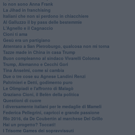
Io non sono Anna Frank
​La Jihad in franchising
Italiani che non si perdono in chiacchiere
Al Galluzzo il by pass delle bestemmie
L'Agnello e il Cagnaccio
Cioni ti ama
​Gesù era un partigiano
Attentato a San Pietroburgo, qualcosa non mi torna
Tazze made in China in casa Trump
Buon compleanno al sindaco Vivarelli Colonna
Trump, Alemanno e Cecchi Gori
Tina Anselmi, come si cambia
Due o tre cose su Agnese Landini Renzi
Paltrinieri e Detti, godimento puro
Le Olimpiadi e l'affronto di Malagò
Graziano Cioni, il Belèn della politica
Questioni di cuore
I diversamente italiani per le medaglie di Mameli
Federica Pellegrini, capricci e grande passione
RIo 2016, da De Coubertin al marchese Del Grillo
​Hai un progetto? Toccati!
​I Trisome Games dei sopravvissuti