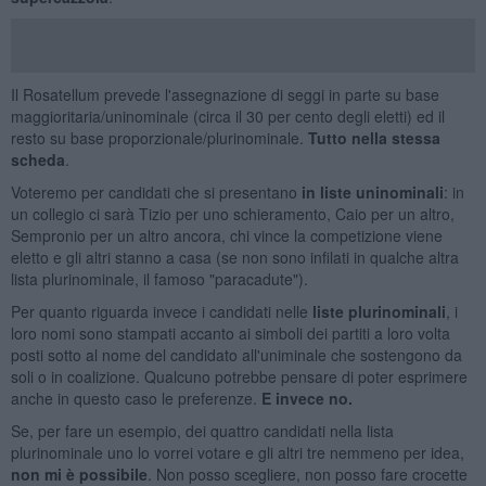
Il Rosatellum prevede l'assegnazione di seggi in parte su base
maggioritaria/uninominale (circa il 30 per cento degli eletti) ed il
resto su base proporzionale/plurinominale.
Tutto nella stessa
scheda
.
Voteremo per candidati che si presentano
in liste uninominali
: in
un collegio ci sarà Tizio per uno schieramento, Caio per un altro,
Sempronio per un altro ancora, chi vince la competizione viene
eletto e gli altri stanno a casa (se non sono infilati in qualche altra
lista plurinominale, il famoso "paracadute").
Per quanto riguarda invece i candidati nelle
liste plurinominali
, i
loro nomi sono stampati accanto ai simboli dei partiti a loro volta
posti sotto al nome del candidato all'uniminale che sostengono da
soli o in coalizione. Qualcuno potrebbe pensare di poter esprimere
anche in questo caso le preferenze.
E invece no.
Se, per fare un esempio, dei quattro candidati nella lista
plurinominale uno lo vorrei votare e gli altri tre nemmeno per idea,
non mi è possibile
. Non posso scegliere, non posso fare crocette