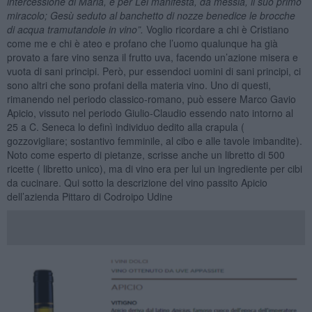
intercessione di Maria, e per Lei manifesta, da messia, il suo primo
miracolo; Gesù seduto al banchetto di nozze benedice le brocche
di acqua tramutandole in vino”.
Voglio ricordare a chi è Cristiano
come me e chi è ateo e profano che l’uomo qualunque ha già
provato a fare vino senza il frutto uva, facendo un’azione misera e
vuota di sani principi. Però, pur essendoci uomini di sani principi, ci
sono altri che sono profani della materia vino. Uno di questi,
rimanendo nel periodo classico-romano, può essere Marco Gavio
Apicio, vissuto nel periodo Giulio-Claudio essendo nato intorno al
25 a C. Seneca lo definì individuo dedito alla crapula (
gozzovigliare; sostantivo femminile, al cibo e alle tavole imbandite).
Noto come esperto di pietanze, scrisse anche un libretto di 500
ricette ( libretto unico), ma di vino era per lui un ingrediente per cibi
da cucinare. Qui sotto la descrizione del vino passito Apicio
dell’azienda Pittaro di Codroipo Udine