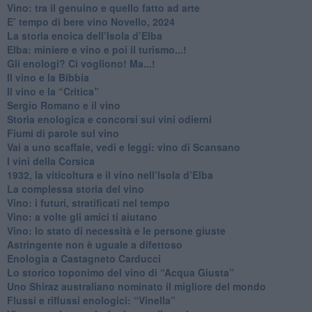
Vino: tra il genuino e quello fatto ad arte
E’ tempo di bere vino Novello, 2024
La storia enoica dell’Isola d’Elba
Elba: miniere e vino e poi il turismo...!
​Gli enologi? Ci vogliono! Ma...!
​Il vino e la Bibbia
​Il vino e la “Critica”
Sergio Romano e il vino
​Storia enologica e concorsi sui vini odierni
Fiumi di parole sul vino
​Vai a uno scaffale, vedi e leggi: vino di Scansano
​I vini della Corsica
​1932, la viticoltura e il vino nell’Isola d’Elba
​La complessa storia del vino
​Vino: i futuri, stratificati nel tempo
Vino: a volte gli amici ti aiutano
Vino: lo stato di necessità e le persone giuste
​Astringente non è uguale a difettoso
Enologia a Castagneto Carducci
Lo storico toponimo del vino di “Acqua Giusta”
Uno Shiraz australiano nominato il migliore del mondo
​Flussi e riflussi enologici: “Vinella”