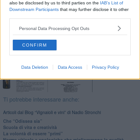
also be disclosed by us to third parties on the
IAB’s List of
Downstream Participants
that may further disclose it to other
third parties.
Se vuoi leggere le notizie principali della Toscana iscriviti alla
Newsletter QUInews - ToscanaMedia.
Arriva gratis tutti i giorni
Personal Data Processing Opt Outs
alle 20:00 direttamente nella tua casella di posta.
Basta cliccare
QUI
CONFIRM
Fotogallery
Data Deletion
Data Access
Privacy Policy
Ti potrebbe interessare anche:
Articoli dal Blog “Vignaioli e vini” di Nadio Stronchi
​Che “Odissea sia”
Scuola di vita e creatività
​La volontà di essere “primi”
Norme viticole e enologiche che miglioreranno la qualità