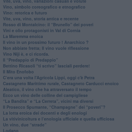
Vite, uva, vino, variazioni casuali e volute
Vino, simbolo coreografico e etnografico
​Vino: retorica e futuro
​Vite, uva, vino, storia antica e recente
​Rosso di Montalcino: il “Brunello” dei poveri
Vini e olio protagonisti in Val di Cornia
​La Maremma enoica
Il vino in un prossimo futuro ! Anarchico ?
​Non abbiate fretta; Il vino vuole riflessione
​Vino Niji è, e ci ricorda.
Il “Predappio di Predappio”
Bettino Ricasoli “ti scrivo” lasciali perdere!
Il Mito Enofobo
​C’era una volta l'Agricola Lippi, oggi c'è Petra
​Castagneto Marittimo rurale, Castagneto Carducci enoico
Aleatico, il vino che ha attraversato il tempo
Ecco un vino delle colline del campigliese
“La Bandita” e “La Cerreta”, vicini ma diversi
​Il Prosecco Spumante, “Champagne” dei “poveri”?
​La lotta eroica dei docenti e degli enologi
​La vitivinicoltura e l’enologia ufficiale e quella ufficiosa
​Un vino, due “strade”
Lodano