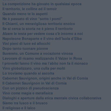
​La competizione ha giovato in qualsiasi epoca
Il territorio, le colline ed il terroir
Quando meno te lo aspetti
​Ne è passato di vino “sotto i ponti"
​Il Chianti, un meraviglioso territorio enoico
​Se si cerca la storia ne è pieno il territorio
Alzare le testa per vedere cosa c'è intorno a noi
​Napoleone Bonaparte e il vino dell’Isola d’Elba
Vini pieni di luce ed allocchi
Dopo tanto tuonare piovve
Suvereto, un Comune a vocazione vinosa
Lavorare di ricamo realizzando il Valzer in Rosa
​I proverbi fanno il vino ma l’abito non fa il monaco
Vino globalizzato, una culla per molti
Lo troviamo quando si ascolta
Cabernet Sauvignon, origini anche in Val di Cornia
Il Cabernet Sauvignon in Val di Cornia
Con un pizzico di pseudoscienza
​Vino come magia e metafisica
Dialoghi e aperture dalla etica mentale civica collaborativa
Siamo tra lusco e il brusco
Il religioso e il laico