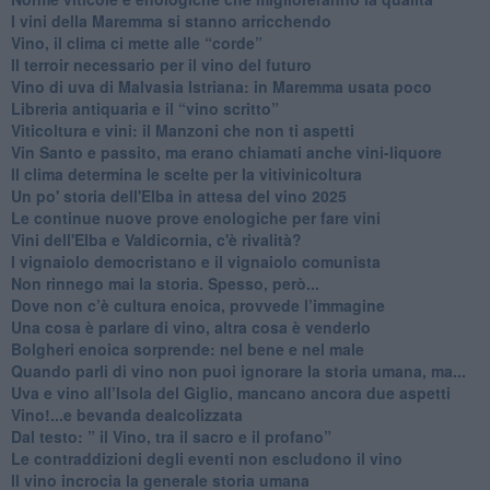
​I vini della Maremma si stanno arricchendo
Vino, il clima ci mette alle “corde”
Il terroir necessario per il vino del futuro
​Vino di uva di Malvasia Istriana: in Maremma usata poco
​Libreria antiquaria e il “vino scritto”
​Viticoltura e vini: il Manzoni che non ti aspetti
​Vin Santo e passito, ma erano chiamati anche vini-liquore
Il clima determina le scelte per la vitivinicoltura
Un po' storia dell'Elba in attesa del vino 2025
Le continue nuove prove enologiche per fare vini
Vini dell'Elba e Valdicornia, c'è rivalità?
​I vignaiolo democristano e il vignaiolo comunista
​Non rinnego mai la storia. Spesso, però...
​Dove non c’è cultura enoica, provvede l’immagine
​Una cosa è parlare di vino, altra cosa è venderlo
Bolgheri enoica sorprende: nel bene e nel male
​Quando parli di vino non puoi ignorare la storia umana, ma...
Uva e vino all’Isola del Giglio, mancano ancora due aspetti
​Vino!...e bevanda dealcolizzata
​Dal testo: ” il Vino, tra il sacro e il profano”
Le contraddizioni degli eventi non escludono il vino
​Il vino incrocia la generale storia umana