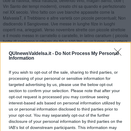
cioè la natività, festa natalizia, bevendo vino, magari Santo, cioè (
Vin Santo dei tempi moderni), creato chi sa quando e perfezionato
nel XX secolo. Vino fatto con uve bianche appassite come la
MalvasiaT, il Trebbiano e altre varietà con piccole percentuali; Non
disdicendo il Sangiovese. Uve messe in lunghe filze in luoghi
coperti ma, arieggiati. Verso novembre strette con piccole strettoie
e il mosto messo in carratello o caratello, in latino caratium ( piccola
botte di castagno o ciliegio da 50 o 100 litri, in un luogo, che poteva
essere la soffitta, nella quale c’era la temperatura elevata per
consentire una fermentazione lunga da dare al vino molta alcolicità,
QUInewsValdelsa.it -
Do Not Process My Personal
Information
15, 16 o più di gr alcool, ma dal sapore dolce, quasi secco o secco.
Ci sono state varianti in tutti i tempi a seconda delle idee personali
con gradualità della dolcezza; Dipendeva anche dalla domanda del
If you wish to opt-out of the sale, sharing to third parties, or
consumatore. Oggi, il consumatore vuole il vino dolce e molto
processing of your personal or sensitive information for
alcolico, e gli viene offerto il Vin Santo per tradizione con una
targeted advertising by us, please use the below opt-out
propria “veste”, ma in realtà si potrebbe definire un passito? In
section to confirm your selection. Please note that after your
qualche caso si!, il passito ha un profumo e un gusto molto più
opt-out request is processed you may continue seeing
complessi del Vin Santo.
interest-based ads based on personal information utilized by
Nadio Stronchi
us or personal information disclosed to third parties prior to
your opt-out. You may separately opt-out of the further
disclosure of your personal information by third parties on the
IAB’s list of downstream participants. This information may