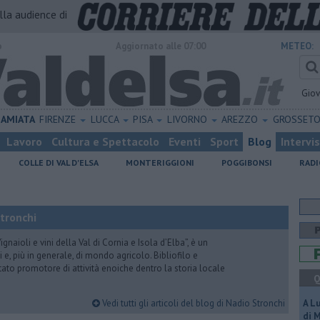
alla audience di
o
Aggiornato alle 07:00
METEO:
Gio
AMIATA
FIRENZE
LUCCA
PISA
LIVORNO
AREZZO
GROSSET
Lavoro
Cultura e Spettacolo
Eventi
Sport
Blog
Intervi
COLLE DI VAL D'ELSA
MONTERIGGIONI
POGGIBONSI
RADI
Stronchi
gnaioli e vini della Val di Cornia e Isola d’Elba”, è un
 e, più in generale, di mondo agricolo. Bibliofilo e
stato promotore di attività enoiche dentro la storia locale
Q
Vedi tutti gli articoli del blog di Nadio Stronchi
A L
di 