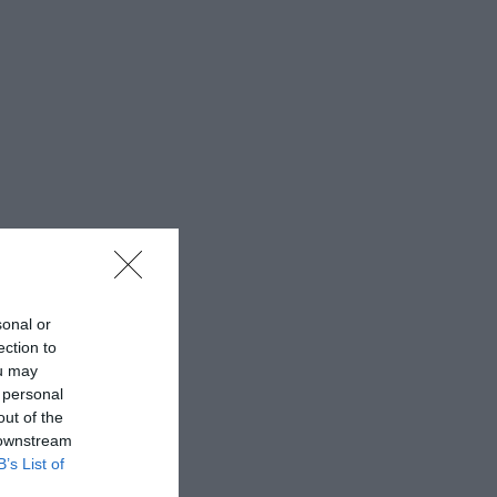
sonal or
ection to
ou may
 personal
out of the
 downstream
B’s List of