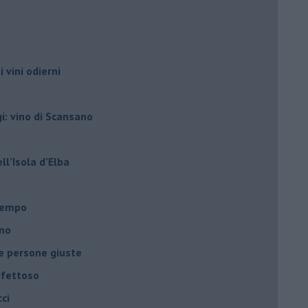
i vini odierni
gi: vino di Scansano
ell’Isola d’Elba
l tempo
ano
le persone giuste
ifettoso
ci