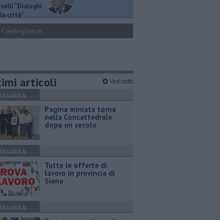
selli “Dialoghi
la città"
Condoglianze
imi articoli
Vedi tutti
ttualità
Pagina miniata torna
nella Concattedrale
dopo un secolo
ttualità
​Tutte le offerte di
lavoro in provincia di
Siena
ttualità