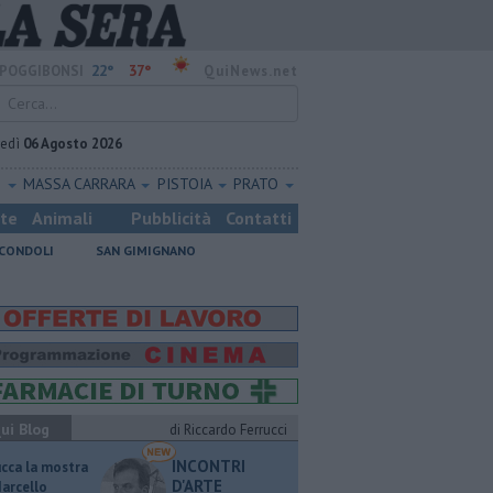
22°
37°
POGGIBONSI
QuiNews.net
vedì
06 Agosto 2026
O
MASSA CARRARA
PISTOIA
PRATO
ste
Animali
Pubblicità
Contatti
CONDOLI
SAN GIMIGNANO
ui Blog
di Riccardo Ferrucci
INCONTRI
ucca la mostra
D'ARTE
Marcello