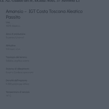
ica. Az. Gualdo del re, località Notri, 57 Suvereto LI