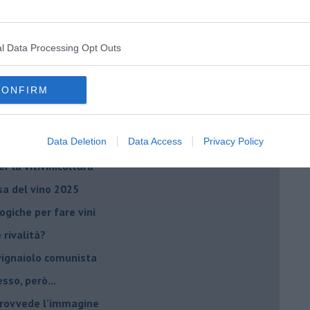
no arricchendo
orde”
l Data Processing Opt Outs
no del futuro
iana: in Maremma usata poco
CONFIRM
critto”
che non ti aspetti
Data Deletion
Data Access
Privacy Policy
o chiamati anche vini-liquore
r la vitivinicoltura
esa del vino 2025
giche per fare vini
è rivalità?
 vignaiolo comunista
sso, però...
 provvede l’immagine