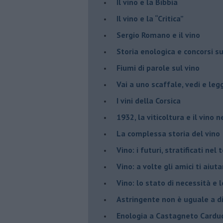
​Il vino e la Bibbia
​Il vino e la “Critica”
Sergio Romano e il vino
​Storia enologica e concorsi su
Fiumi di parole sul vino
​Vai a uno scaffale, vedi e leg
​I vini della Corsica
​1932, la viticoltura e il vino n
​La complessa storia del vino
​Vino: i futuri, stratificati ne
Vino: a volte gli amici ti aiut
Vino: lo stato di necessità e 
​Astringente non è uguale a d
Enologia a Castagneto Carduc