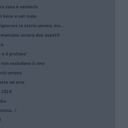
ltra cosa è venderlo
el bene e nel male
 ignorare la storia umana, ma...
io, mancano ancora due aspetti
ta
ro e il profano”
 non escludono il vino
storia umana
fatto ad arte
, 2024
Elba
rismo...!
!