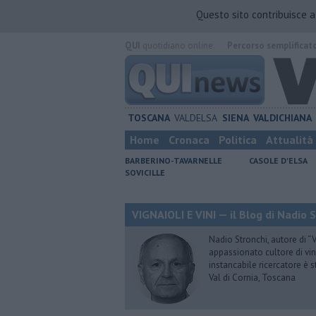
Questo sito contribuisce 
QUI
quotidiano online.
Percorso semplificat
TOSCANA
VALDELSA
SIENA
VALDICHIANA
Home
Cronaca
Politica
Attualità
BARBERINO-TAVARNELLE
CASOLE D'ELSA
SOVICILLE
VIGNAIOLI E VINI — il Blog di Nadio 
Nadio Stronchi, autore di “Vi
appassionato cultore di vini
instancabile ricercatore è 
Val di Cornia, Toscana