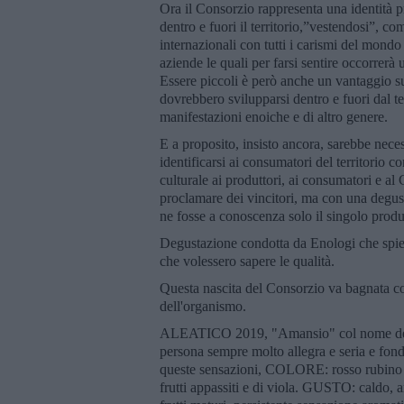
Ora il Consorzio rappresenta una identità pr
dentro e fuori il territorio,”vestendosi”, c
internazionali con tutti i carismi del mondo
aziende le quali per farsi sentire occorrerà 
Essere piccoli è però anche un vantaggio sul
dovrebbero svilupparsi dentro e fuori dal te
manifestazioni enoiche e di altro genere.
E a proposito, insisto ancora, sarebbe neces
identificarsi ai consumatori del territorio
culturale ai produttori, ai consumatori e a
proclamare dei vincitori, ma con una degust
ne fosse a conoscenza solo il singolo prod
Degustazione condotta da Enologi che spiegh
che volessero sapere le qualità.
Questa nascita del Consorzio va bagnata co
dell'organismo.
ALEATICO 2019, "Amansio" col nome dell
persona sempre molto allegra e seria e fond
queste sensazioni, COLORE: rosso rubino 
frutti appassiti e di viola. GUSTO: caldo, 