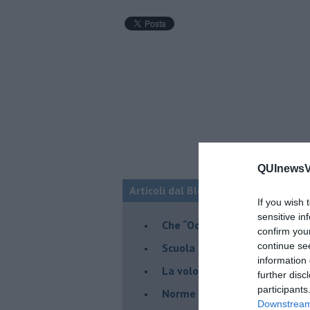
QUInewsVa
Articoli dal Blog “Vignaioli e vini” d
If you wish 
sensitive in
​Che “Odissea sia”
confirm you
continue se
Scuola di vita e creatività
information 
​La volontà di essere “primi”
further disc
participants
Norme viticole e enologiche c
Downstream 