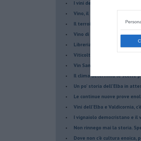
​I vini della Maremma si stan
Vino, il clima ci mette alle “c
Persona
Il terroir necessario per il vi
​Vino di uva di Malvasia Istr
​Libreria antiquaria e il “vino s
​Viticoltura e vini: il Manzoni 
​Vin Santo e passito, ma eran
Il clima determina le scelte pe
Un po' storia dell'Elba in att
Le continue nuove prove enolo
Vini dell'Elba e Valdicornia, c'
​I vignaiolo democristano e il
​Non rinnego mai la storia. Spe
​Dove non c’è cultura enoica,