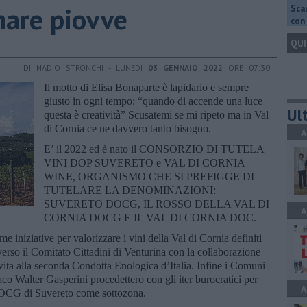
nare piovve
Scar
con 
QUI
DI NADIO STRONCHI - LUNEDÌ
03 GENNAIO 2022
ORE 07:30
Il motto di Elisa Bonaparte è lapidario e sempre
giusto in ogni tempo: “quando di accende una luce
Ult
questa è creatività” Scusatemi se mi ripeto ma in Val
di Cornia ce ne davvero tanto bisogno.
A
E’ il 2022 ed è nato il CONSORZIO DI TUTELA
VINI DOP SUVERETO e VAL DI CORNIA
WINE, ORGANISMO CHE SI PREFIGGE DI
TUTELARE LA DENOMINAZIONI:
SUVERETO DOCG, IL ROSSO DELLA VAL DI
A
CORNIA DOCG E IL VAL DI CORNIA DOC.
 iniziative per valorizzare i vini della Val di Cornia definiti
verso il Comitato Cittadini di Venturina con la collaborazione
te vita alla seconda Condotta Enologica d’Italia. Infine i Comuni
aco Walter Gasperini procedettero con gli iter burocratici per
A
DOCG di Suvereto come sottozona.