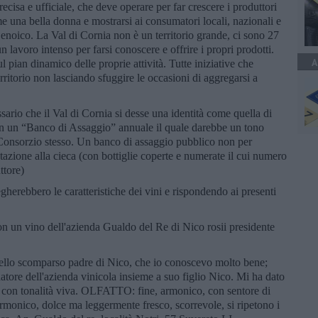
ecisa e ufficiale, che deve operare per far crescere i produttori
ome una bella donna e mostrarsi ai consumatori locali, nazionali e
 enoico. La Val di Cornia non è un territorio grande, ci sono 27
un lavoro intenso per farsi conoscere e offrire i propri prodotti.
A
 pian dinamico delle proprie attività. Tutte iniziative che
rritorio non lasciando sfuggire le occasioni di aggregarsi a
sario che il Val di Cornia si desse una identità come quella di
 con un “Banco di Assaggio” annuale il quale darebbe un tono
l Consorzio stesso. Un banco di assaggio pubblico non per
azione alla cieca (con bottiglie coperte e numerate il cui numero
uttore)
erebbero le caratteristiche dei vini e rispondendo ai presenti
n un vino dell'azienda Gualdo del Re di Nico rosii presidente
o scomparso padre di Nico, che io conoscevo molto bene;
atore dell'azienda vinicola insieme a suo figlio Nico. Mi ha dato
con tonalità viva. OLFATTO: fine, armonico, con sentore di
armonico, dolce ma leggermente fresco, scorrevole, si ripetono i