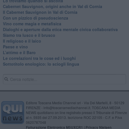
Lo troviamo quando si ascolta
Cabernet Sauvignon, origini anche in Val di Cornia
Il Cabernet Sauvignon in Val di Cornia
Con un pizzico di pseudoscienza
​Vino come magia e metafisica
Dialoghi e aperture dalla etica mentale civica collaborativa
Siamo tra lusco e il brusco
Il religioso e il laico
​Paese e vino
L’attimo e il Baro
Le correlazioni tra le cose ed i luoghi
​Sottotitolo enologico: lo sciogli lingua
Editore Toscana Media Channel srl - Via Dei Martelli, 8 - 50129
FIRENZE - info@toscanamediachannel.it. TOSCANA MEDIA
NEWS quotidiano on line registrato presso il Tribunale di Firenze
al n. 5935 del 27.09.2013. Iscrizione ROC 22105 - C.F. e P.Iva
0620787048
Fatturazione Elettronica M5UXCR1 |
Privacy Nielsen