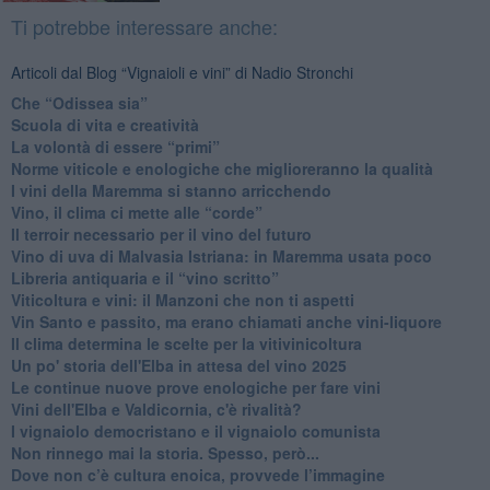
Ti potrebbe interessare anche:
Articoli dal Blog “Vignaioli e vini” di Nadio Stronchi
​Che “Odissea sia”
Scuola di vita e creatività
​La volontà di essere “primi”
Norme viticole e enologiche che miglioreranno la qualità
​I vini della Maremma si stanno arricchendo
Vino, il clima ci mette alle “corde”
Il terroir necessario per il vino del futuro
​Vino di uva di Malvasia Istriana: in Maremma usata poco
​Libreria antiquaria e il “vino scritto”
​Viticoltura e vini: il Manzoni che non ti aspetti
​Vin Santo e passito, ma erano chiamati anche vini-liquore
Il clima determina le scelte per la vitivinicoltura
Un po' storia dell'Elba in attesa del vino 2025
Le continue nuove prove enologiche per fare vini
Vini dell'Elba e Valdicornia, c'è rivalità?
​I vignaiolo democristano e il vignaiolo comunista
​Non rinnego mai la storia. Spesso, però...
​Dove non c’è cultura enoica, provvede l’immagine