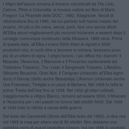
I vitigni dell’epoca romana si trovano menzionati da Tito Livio,
Catone, Plinio e Columella; si trovano notizie sul libro di Mario
Fregoni “La Piramide delle DOC”, 1992, Edagricole. Secoli di
vitivinicoltura fino al 1980, nei cui periodo tutti hanno messo del
proprio, chi più e chi meno, senza, però, fare vino senza difetti.
All’Elba alcuni miglioramenti più concreti iniziarono a esserci dopo il
contagio (comunque contenuto) della fillossera, 1880 circa. Prima
di questa data, all’Elba c’erano 5000 ettari di vigneti e 3000
produttori che, in molti oltre a lavorare in miniera, tenevano poco
più di un ettaro di vigna. I vitigni furono, I più diffusi tra i bianchi: il
Moscato, l’Ansonica, il Biancone e il Procanico (sottovarietà del
Trebbiano Toscano). Tra i rossi: il Sangioveto Toscano, L’Aleatico,
l’Alicante Bouschet, Gran Noir, il Carignan (chiamato all’Elba legno
duro) il Gamay (detto anche Beaujolajs) L’Aramon (chiamato anche
Uva Francese), Tintiglia e un poco di Barbera. Nel 1928 fu fatta la
prima “Festa dell’Uva”fino al 1938. Nel 1932 gli ettari coltivati,
maggiormente a vitigno Bianco, tornano ad essere 3000, il Moscato
e l’Ansonica per i vini passiti ne furono fatti ettolitri 5000. Dal 1939
al 1949 tutto fu ridotto a causa della guerra.
Dal testo del Canestrelli (Storia dell’Elba testo del 1983), ci dice che
nel 1885 la resa per ettaro era di 30 ettolitri. Non abbiamo una
statistica certa di quanti produttori c’erano, ma nel 1885 fu prodotto