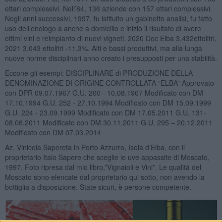
ettari complessivi. Nell’84, 136 aziende con 157 ettari complessivi.
Negli anni successivi, 1997, fu istituito un gabinetto analisi, fu fatto
uso dell’enologo a anche a domicilio e iniziò il risultato di avere
ottimi vini e reimpianto di nuovi vigneti. 2020 Doc Elba 3.432ettolitri,
2021 3.043 ettolitri -11,3%. Alti e bassi produttivi, ma alla lunga
nuove norme disciplinari anno creato i presupposti per una stabilità.
Eccone gli esempi: DISCIPLINARE di PRODUZIONE DELLA
DENOMINAZIONE DI ORIGINE CONTROLLATA “ELBA” Approvato
con DPR 09.07.1967 G.U. 200 - 10.08.1967 Modificato con DM
17.10.1994 G.U. 252 - 27.10.1994 Modificato con DM 15.09.1999
G.U. 224 - 23.09.1999 Modificato con DM 17.05.2011 G.U. 131-
08.06.2011 Modificato con DM 30.11.2011 G.U. 295 – 20.12.2011
Modificato con DM 07.03.2014
Az. Vinicola Sapereta in Porto Azzurro, Isola d’Elba, con il
proprietario Italo Sapere che sceglie le uve appassite di Moscato,
1997. Foto ripresa dal mio libro,”Vignaioli e Vini”. Le qualità del
Moscato sono elencate dal proprietario qui sotto, non avendo la
bottiglia a disposizione. State sicuri, è persone competente.