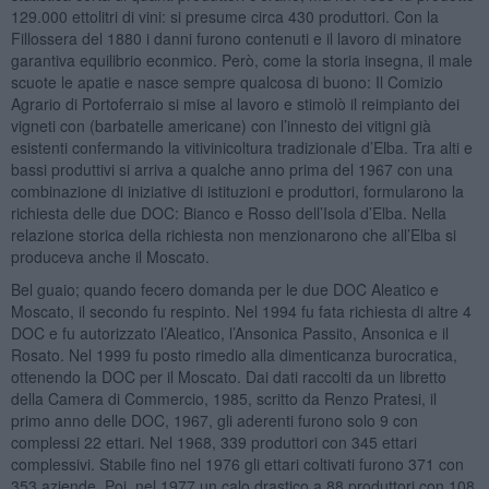
129.000 ettolitri di vini: si presume circa 430 produttori. Con la
Fillossera del 1880 i danni furono contenuti e il lavoro di minatore
garantiva equilibrio econmico. Però, come la storia insegna, il male
scuote le apatie e nasce sempre qualcosa di buono: Il Comizio
Agrario di Portoferraio si mise al lavoro e stimolò il reimpianto dei
vigneti con (barbatelle americane) con l’innesto dei vitigni già
esistenti confermando la vitivinicoltura tradizionale d’Elba. Tra alti e
bassi produttivi si arriva a qualche anno prima del 1967 con una
combinazione di iniziative di istituzioni e produttori, formularono la
richiesta delle due DOC: Bianco e Rosso dell’Isola d’Elba. Nella
relazione storica della richiesta non menzionarono che all’Elba si
produceva anche il Moscato.
Bel guaio; quando fecero domanda per le due DOC Aleatico e
Moscato, il secondo fu respinto. Nel 1994 fu fata richiesta di altre 4
DOC e fu autorizzato l’Aleatico, l’Ansonica Passito, Ansonica e il
Rosato. Nel 1999 fu posto rimedio alla dimenticanza burocratica,
ottenendo la DOC per il Moscato. Dai dati raccolti da un libretto
della Camera di Commercio, 1985, scritto da Renzo Pratesi, il
primo anno delle DOC, 1967, gli aderenti furono solo 9 con
complessi 22 ettari. Nel 1968, 339 produttori con 345 ettari
complessivi. Stabile fino nel 1976 gli ettari coltivati furono 371 con
353 aziende. Poi, nel 1977 un calo drastico a 88 produttori con 108