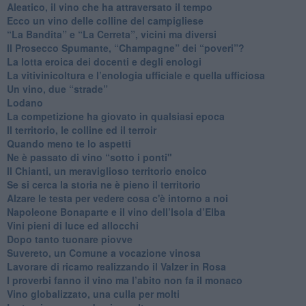
Aleatico, il vino che ha attraversato il tempo
Ecco un vino delle colline del campigliese
“La Bandita” e “La Cerreta”, vicini ma diversi
​Il Prosecco Spumante, “Champagne” dei “poveri”?
​La lotta eroica dei docenti e degli enologi
​La vitivinicoltura e l’enologia ufficiale e quella ufficiosa
​Un vino, due “strade”
Lodano
​La competizione ha giovato in qualsiasi epoca
Il territorio, le colline ed il terroir
Quando meno te lo aspetti
​Ne è passato di vino “sotto i ponti"
​Il Chianti, un meraviglioso territorio enoico
​Se si cerca la storia ne è pieno il territorio
Alzare le testa per vedere cosa c'è intorno a noi
​Napoleone Bonaparte e il vino dell’Isola d’Elba
Vini pieni di luce ed allocchi
Dopo tanto tuonare piovve
Suvereto, un Comune a vocazione vinosa
Lavorare di ricamo realizzando il Valzer in Rosa
​I proverbi fanno il vino ma l’abito non fa il monaco
Vino globalizzato, una culla per molti