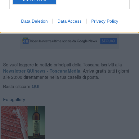
Data Deletion
Data Access
Privacy Policy
Nadio Stronchi
Se vuoi leggere le notizie principali della Toscana iscriviti alla
Newsletter QUInews - ToscanaMedia.
Arriva gratis tutti i giorni
alle 20:00 direttamente nella tua casella di posta.
Basta cliccare
QUI
Fotogallery