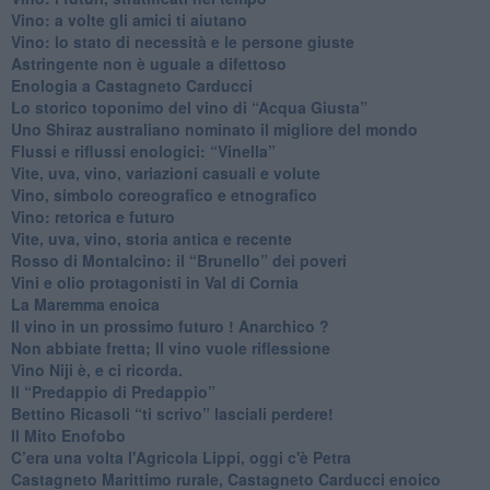
Vino: a volte gli amici ti aiutano
Vino: lo stato di necessità e le persone giuste
​Astringente non è uguale a difettoso
Enologia a Castagneto Carducci
Lo storico toponimo del vino di “Acqua Giusta”
Uno Shiraz australiano nominato il migliore del mondo
​Flussi e riflussi enologici: “Vinella”
Vite, uva, vino, variazioni casuali e volute
Vino, simbolo coreografico e etnografico
​Vino: retorica e futuro
​Vite, uva, vino, storia antica e recente
​Rosso di Montalcino: il “Brunello” dei poveri
Vini e olio protagonisti in Val di Cornia
​La Maremma enoica
Il vino in un prossimo futuro ! Anarchico ?
​Non abbiate fretta; Il vino vuole riflessione
​Vino Niji è, e ci ricorda.
Il “Predappio di Predappio”
Bettino Ricasoli “ti scrivo” lasciali perdere!
Il Mito Enofobo
​C’era una volta l'Agricola Lippi, oggi c'è Petra
​Castagneto Marittimo rurale, Castagneto Carducci enoico