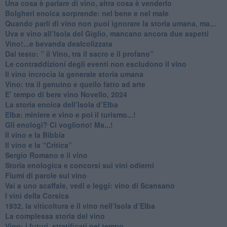
​Una cosa è parlare di vino, altra cosa è venderlo
Bolgheri enoica sorprende: nel bene e nel male
​Quando parli di vino non puoi ignorare la storia umana, ma...
Uva e vino all’Isola del Giglio, mancano ancora due aspetti
​Vino!...e bevanda dealcolizzata
​Dal testo: ” il Vino, tra il sacro e il profano”
Le contraddizioni degli eventi non escludono il vino
​Il vino incrocia la generale storia umana
Vino: tra il genuino e quello fatto ad arte
E’ tempo di bere vino Novello, 2024
La storia enoica dell’Isola d’Elba
Elba: miniere e vino e poi il turismo...!
​Gli enologi? Ci vogliono! Ma...!
​Il vino e la Bibbia
​Il vino e la “Critica”
Sergio Romano e il vino
​Storia enologica e concorsi sui vini odierni
Fiumi di parole sul vino
​Vai a uno scaffale, vedi e leggi: vino di Scansano
​I vini della Corsica
​1932, la viticoltura e il vino nell’Isola d’Elba
​La complessa storia del vino
​Vino: i futuri, stratificati nel tempo