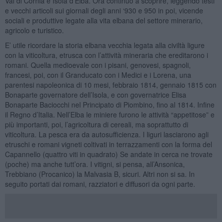
Val di Cornia e Isola d’Elba. Ora continuo a scoprire, leggendo testi
e vecchi articoli sui giornali degli anni ‘930 e 950 in poi, vicende
sociali e produttive legate alla vita elbana del settore minerario,
agricolo e turistico.
E’ utile ricordare la storia elbana vecchia legata alla civiltà ligure
con la viticoltura, etrusca con l’attività mineraria che ereditarono i
romani. Quella medioevale con i pisani, genovesi, spagnoli,
francesi, poi, con il Granducato con i Medici e i Lorena, una
parentesi napoleonica di 10 mesi, febbraio 1814, gennaio 1815 con
Bonaparte governatore dell’Isola, e con governatrice Elisa
Bonaparte Baciocchi nel Principato di Piombino, fino al 1814. Infine
il Regno d’Italia. Nell’Elba le miniere furono le attività “appetitose” e
più importanti, poi, l’agricoltura di cereali, ma soprattutto di
viticoltura. La pesca era da autosufficienza. I liguri lasciarono agli
etruschi e romani vigneti coltivati in terrazzamenti con la forma del
Capannello (quattro viti in quadrato) Se andate in cerca ne trovate
(poche) ma anche tutt’ora. I vitigni, si pensa, all’Ansonica,
Trebbiano (Procanico) la Malvasia B, sicuri. Altri non si sa. In
seguito portati dai romani, razziatori e diffusori da ogni parte.