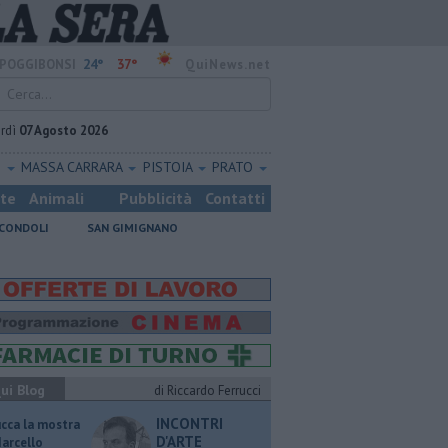
24°
37°
POGGIBONSI
QuiNews.net
rdì
07 Agosto 2026
O
MASSA CARRARA
PISTOIA
PRATO
ste
Animali
Pubblicità
Contatti
CONDOLI
SAN GIMIGNANO
ui Blog
di Riccardo Ferrucci
INCONTRI
ucca la mostra
D'ARTE
Marcello