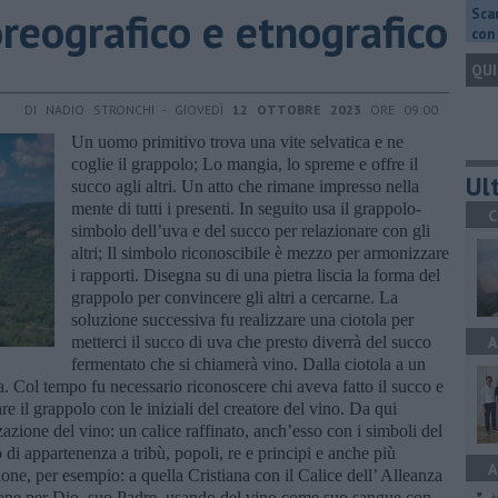
reografico e etnografico
Scar
con 
QUI
DI NADIO STRONCHI - GIOVEDÌ
12 OTTOBRE 2023
ORE 09:00
Un uomo primitivo trova una vite selvatica e ne
coglie il grappolo; Lo mangia, lo spreme e offre il
Ult
succo agli altri. Un atto che rimane impresso nella
mente di tutti i presenti. In seguito usa il grappolo-
C
simbolo dell’uva e del succo per relazionare con gli
altri; Il simbolo riconoscibile è mezzo per armonizzare
i rapporti. Disegna su di una pietra liscia la forma del
grappolo per convincere gli altri a cercarne. La
soluzione successiva fu realizzare una ciotola per
metterci il succo di uva che presto diverrà del succo
A
fermentato che si chiamerà vino. Dalla ciotola a un
lia. Col tempo fu necessario riconoscere chi aveva fatto il succo e
are il grappolo con le iniziali del creatore del vino. Da qui
azione del vino: un calice raffinato, anch’esso con i simboli del
o di appartenenza a tribù, popoli, re e principi e anche più
A
one, per esempio: a quella Cristiana con il Calice dell’ Alleanza
one per Dio, suo Padre, usando del vino come suo sangue con