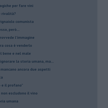
giche per fare vini
è rivalità?
 vignaiolo comunista
sso, però...
 provvede l’immagine
ltra cosa è venderlo
el bene e nel male
 ignorare la storia umana, ma...
io, mancano ancora due aspetti
ta
ro e il profano”
 non escludono il vino
storia umana