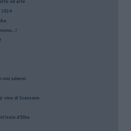
fatto ad arte
, 2024
Elba
rismo...!
!
i vini odierni
gi: vino di Scansano
ell’Isola d’Elba