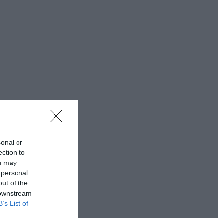
sonal or
ection to
ou may
 personal
out of the
 downstream
B’s List of