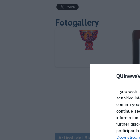
Fotogallery
QUInewsVa
If you wish 
sensitive in
confirm you
continue se
information 
further disc
participants
Articoli dal Blog “Vignaioli e vini” d
Downstream 