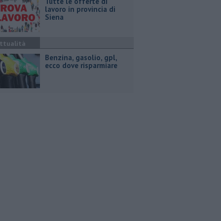
​Tutte le offerte di
lavoro in provincia di
Siena
ttualità
​Benzina, gasolio, gpl,
ecco dove risparmiare