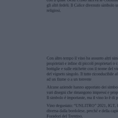
gli altri fedeli. Il Calice divenuto simbolo un
religiosi.
Con altro tempo il vino ha assunto altri sim
proprietari e infine di piccoli proprietari o 
bottiglie e sulle etichette con il nome del v
del vigneto singolo. Il tutto riconducibile al
ad un fiume o a un torrente
Alcune aziende hanno apportato dei simboli 
vari disegni che rimangono impressi e propri
Il simbolo è importante, ma il vino lo è di p
Vino degustato: “UNLITRO” 2021, IGT, fat
diversa dalla bordolese, perché e della capie
Foradori del Trentino.