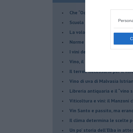
​Che “Odissea sia”
Persona
Scuola di vita e creatività
​La volontà di essere “primi”
Norme viticole e enologiche c
​I vini della Maremma si stan
Vino, il clima ci mette alle “c
Il terroir necessario per il vi
​Vino di uva di Malvasia Istr
​Libreria antiquaria e il “vino s
​Viticoltura e vini: il Manzoni 
​Vin Santo e passito, ma eran
Il clima determina le scelte pe
Un po' storia dell'Elba in att