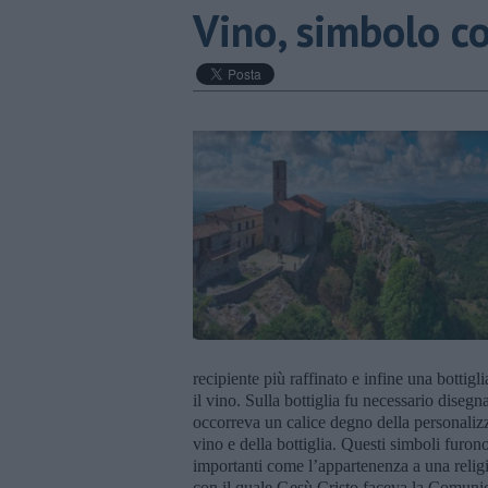
Vino, simbolo co
recipiente più raffinato e infine una bottig
il vino. Sulla bottiglia fu necessario disegn
occorreva un calice degno della personalizz
vino e della bottiglia. Questi simboli furon
importanti come l’appartenenza a una religi
con il quale Gesù Cristo faceva la Comuni