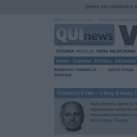
Questo sito contribuisce 
QUI
quotidiano online.
Percorso semplificat
TOSCANA
VALDELSA
SIENA
VALDICHIANA
Home
Cronaca
Politica
Attualità
BARBERINO-TAVARNELLE
CASOLE D'ELSA
SOVICILLE
VIGNAIOLI E VINI — il Blog di Nadio 
Nadio Stronchi, autore di “Vi
appassionato cultore di vini
instancabile ricercatore è 
Val di Cornia, Toscana