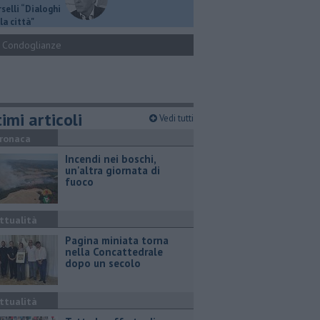
selli “Dialoghi
la città"
Condoglianze
imi articoli
Vedi tutti
ronaca
Incendi nei boschi,
un'altra giornata di
fuoco
ttualità
Pagina miniata torna
nella Concattedrale
dopo un secolo
ttualità