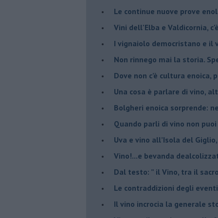
Le continue nuove prove enolo
Vini dell'Elba e Valdicornia, c'
​I vignaiolo democristano e il
​Non rinnego mai la storia. Spe
​Dove non c’è cultura enoica,
​Una cosa è parlare di vino, a
Bolgheri enoica sorprende: n
​Quando parli di vino non puoi
Uva e vino all’Isola del Gigl
​Vino!...e bevanda dealcolizza
​Dal testo: ” il Vino, tra il sac
Le contraddizioni degli eventi
​Il vino incrocia la generale 