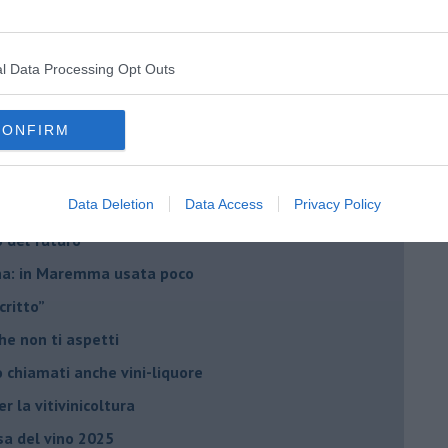
l Data Processing Opt Outs
CONFIRM
he miglioreranno la qualità
no arricchendo
Data Deletion
Data Access
Privacy Policy
orde”
no del futuro
iana: in Maremma usata poco
critto”
che non ti aspetti
o chiamati anche vini-liquore
r la vitivinicoltura
esa del vino 2025