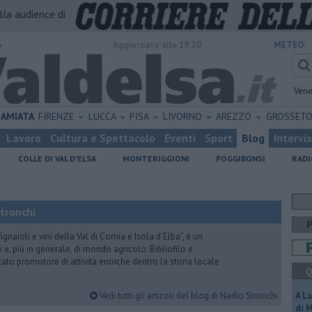
alla audience di
o
Aggiornato alle 19:20
METEO:
Vene
AMIATA
FIRENZE
LUCCA
PISA
LIVORNO
AREZZO
GROSSET
Lavoro
Cultura e Spettacolo
Eventi
Sport
Blog
Intervi
COLLE DI VAL D'ELSA
MONTERIGGIONI
POGGIBONSI
RADI
Stronchi
gnaioli e vini della Val di Cornia e Isola d’Elba”, è un
 e, più in generale, di mondo agricolo. Bibliofilo e
stato promotore di attività enoiche dentro la storia locale
Q
Vedi tutti gli articoli del blog di Nadio Stronchi
A L
di 