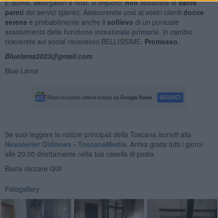
E quindi, albergatori e host, vi imploro:
non
abbattete le
sacre
pareti
dei servizi igienici. Assicurerete così ai vostri clienti
docce
serene
e probabilmente anche il
sollievo
di un puntuale
assolvimento della
funzione intestinale primaria
. In cambio
riceverete sui social recensioni BELLISSIME.
Promesso
.
Bluelama2023@gmail.com
Blue Lama
Se vuoi leggere le notizie principali della Toscana iscriviti alla
Newsletter QUInews - ToscanaMedia.
Arriva gratis tutti i giorni
alle 20:00 direttamente nella tua casella di posta.
Basta cliccare
QUI
Fotogallery