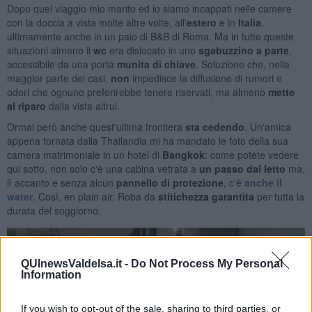
Dopo quel viaggio mio marito ed io siamo incappati nelle camere
con la doccia a vista molte altre volte, all'
estero
e in
Italia
,
ultimamente anche in un paio di B&B di Roma. Ma in tutte queste
situazioni almeno il
wc
era dislocato in uno
sgabuzzino a parte
,
accessibile da una porta
munita di chiave
. Soluzione che, nella
maggior parte dei casi,
non
impedisce la diffusione di rumori e
odori che ognuno preferirebbe tenere riservati,
ma almeno
mette
al riparo
dalla vista altrui.
Ormai però anche quest'ultima frontiera
sta cedendo
. Un'amica
appena tornata dalla Thailandia mi ha mandato le foto della sua
camera matrimoniale in un hotel di
Bangkok
: come potete vedere
qui sotto, non solo c'è una cabina vetrata a
un passo dal letto
ma,
lì accanto e senza alcun
pannello di protezione
, c'è
anche il
water
. Così, en plain air. Roba da
stitichezza
garantita
per tutta la
durata del soggiorno.
QUInewsValdelsa.it -
Do Not Process My Personal
Information
If you wish to opt-out of the sale, sharing to third parties, or