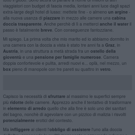
viaggiatori con budget di fascia media, lontani anni luce dagli spazi
extra-large degli hotel di lusso: mettete fine - o almeno
un argine
-
alla nuova usanza di
piazzare
in mezzo alle camere una
cabina
doccia trasparente
. Anche perchè di lì a metterci
anche il water
il
passo è fatalmente
breve
. Con conseguenze fantozziane.
Mi spiego. La prima volta che mio marito ed io abbiamo dormito in
una camera con la doccia a vista è stato tre anni fa a
Graz
, in
Austria
, in una struttura a metà strada fra un
ostello della
gioventù
e una
pensione per famiglie numerose
. Camera
doppia confortevole e pulita, arredi nuovi e... oplà, nel mezzo, un
box
pieno di manopole
con tre pareti su quattro in
vetro
.
Capisco la necessità di
sfruttare
al massimo le superfici sempre
più
ridotte
delle camere. Apprezzo anche il tentativo di trasformare
in
elemento di arredo
quello che alla fine è solo uno dei sanitari
del bagno, nonchè di agevolare con un pizzico di malizia i risvolti
potenzialmente
erotici del contesto.
Ma
infliggere
ai clienti l'
obbligo
di assistere
l'uno alla doccia