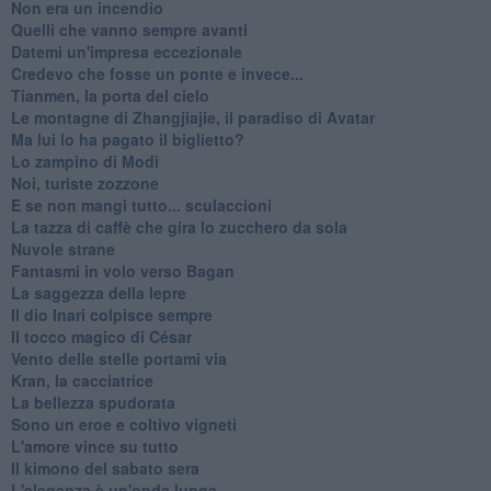
Non era un incendio
Quelli che vanno sempre avanti
Datemi un'impresa eccezionale
Credevo che fosse un ponte e invece...
Tianmen, la porta del cielo
Le montagne di Zhangjiajie, il paradiso di Avatar
Ma lui lo ha pagato il biglietto?
Lo zampino di Modì
Noi, turiste zozzone
E se non mangi tutto... sculaccioni
La tazza di caffè che gira lo zucchero da sola
Nuvole strane
Fantasmi in volo verso Bagan
La saggezza della lepre
Il dio Inari colpisce sempre
Il tocco magico di César
Vento delle stelle portami via
Kran, la cacciatrice
La bellezza spudorata
Sono un eroe e coltivo vigneti
L'amore vince su tutto
Il kimono del sabato sera
L'eleganza è un'onda lunga