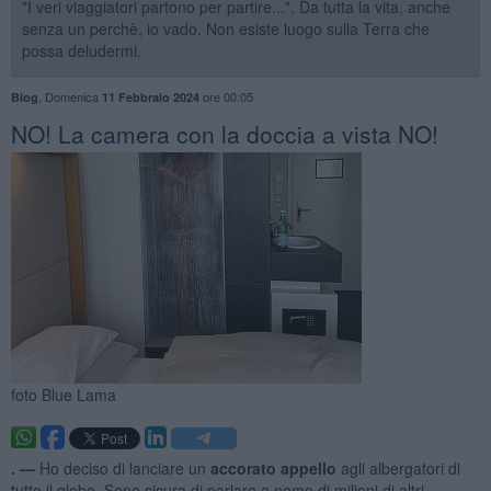
"I veri viaggiatori partono per partire...". Da tutta la vita, anche
senza un perchè, io vado. Non esiste luogo sulla Terra che
possa deludermi.
,
Domenica
ore 00:05
Blog
11 Febbraio 2024
NO! La camera con la doccia a vista NO!
foto Blue Lama
. —
Ho deciso di lanciare un
accorato appello
agli albergatori di
tutto il globo. Sono sicura di parlare a nome di milioni di altri