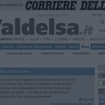
alla audience di
o
Aggiornato alle 19:20
METEO:
Vene
AMIATA
FIRENZE
LUCCA
PISA
LIVORNO
AREZZO
GROSSET
Lavoro
Cultura e Spettacolo
Eventi
Sport
Blog
Intervi
COLLE DI VAL D'ELSA
MONTERIGGIONI
POGGIBONSI
RADI
Blog di Blue Lama
a, io sono una viaggiatrice. L'illuminazione arrivò in terza
y e Uderzo: lessi "Asterix e Cleopatra" e dentro di me si
riosità. A 16 anni Baudelaire mi fornì la chiave di quel
Q
i partono per partire...". Da tutta la vita, anche senza un
e luogo sulla Terra che possa deludermi.
Vedi tutti
A L
gli articoli del blog di Blue Lama
di 