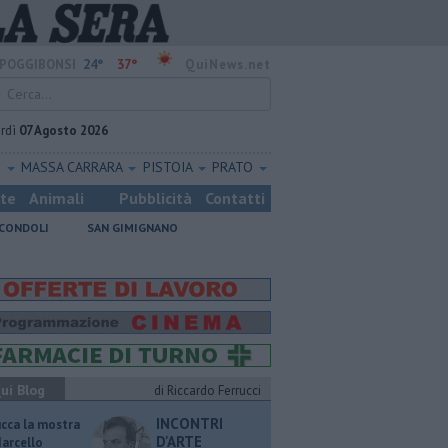
24°
37°
POGGIBONSI
QuiNews.net
rdì
07 Agosto 2026
O
MASSA CARRARA
PISTOIA
PRATO
ste
Animali
Pubblicità
Contatti
CONDOLI
SAN GIMIGNANO
ui Blog
di Riccardo Ferrucci
INCONTRI
ucca la mostra
D'ARTE
Marcello