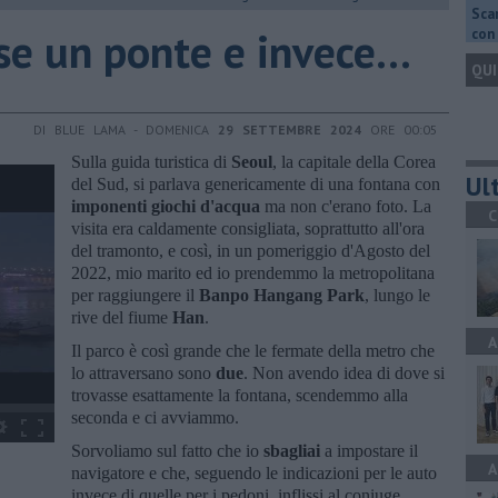
Scar
e un ponte e invece...
con 
QUI
DI BLUE LAMA - DOMENICA
29 SETTEMBRE 2024
ORE 00:05
Sulla guida turistica di
Seoul
, la capitale della Corea
Ult
del Sud, si parlava genericamente di una fontana con
imponenti giochi d'acqua
ma non c'erano foto. La
C
visita era caldamente consigliata, soprattutto all'ora
del tramonto, e così, in un pomeriggio d'Agosto del
2022, mio marito ed io prendemmo la metropolitana
per raggiungere il
Banpo Hangang Park
, lungo le
rive del fiume
Han
.
A
Il parco è così grande che le fermate della metro che
lo attraversano sono
due
. Non avendo idea di dove si
trovasse esattamente la fontana, scendemmo alla
seconda e ci avviammo.
Sorvoliamo sul fatto che io
sbagliai
a impostare il
A
navigatore e che, seguendo le indicazioni per le auto
invece di quelle per i pedoni, inflissi al coniuge