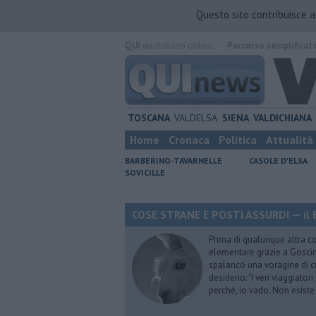
Questo sito contribuisce 
QUI
quotidiano online.
Percorso semplificat
TOSCANA
VALDELSA
SIENA
VALDICHIANA
Home
Cronaca
Politica
Attualità
BARBERINO-TAVARNELLE
CASOLE D'ELSA
SOVICILLE
COSE STRANE E POSTI ASSURDI — il 
Prima di qualunque altra cos
elementare grazie a Goscinn
spalancó una voragine di cu
desiderio: "I veri viaggiator
perchè, io vado. Non esist