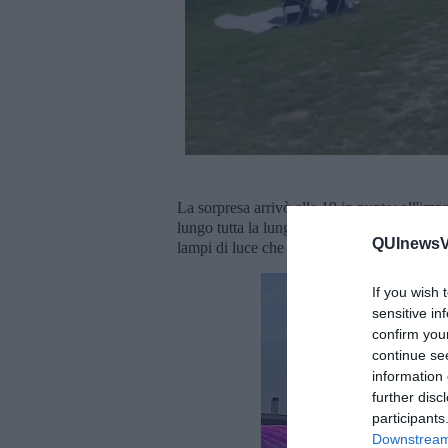
La sorpresa arrivò alle 19 in punto: all'im
lungo tutta la lunghezza del ponte Banpo, d
QUInewsVa
lampi di luce che cambiavano colore al ritm
If you wish 
sensitive in
confirm you
continue se
information 
further disc
participants
Downstream 