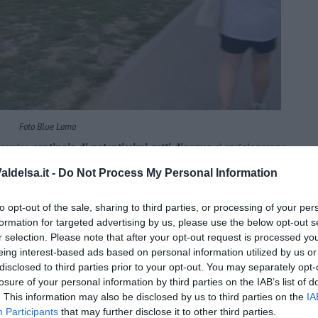
Foto Blue Lama
provviso
centinaia di potentissimi getti d'acqua
si sprigionarono
ando vita a decine di configurazioni diverse, illuminate da
ldelsa.it -
Do Not Process My Personal Information
o della musica. Eccola là, la
Moonlight Rainbow Fountain
.
to opt-out of the sale, sharing to third parties, or processing of your per
formation for targeted advertising by us, please use the below opt-out s
r selection. Please note that after your opt-out request is processed y
eing interest-based ads based on personal information utilized by us or
disclosed to third parties prior to your opt-out. You may separately opt-
losure of your personal information by third parties on the IAB’s list of
. This information may also be disclosed by us to third parties on the
IA
Participants
that may further disclose it to other third parties.