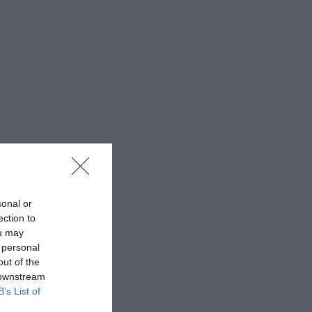
sonal or
ection to
ou may
 personal
out of the
 downstream
B’s List of