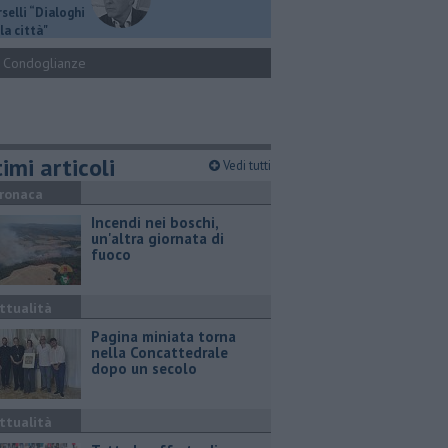
selli “Dialoghi
la città"
Condoglianze
imi articoli
Vedi tutti
ronaca
Incendi nei boschi,
un'altra giornata di
fuoco
ttualità
Pagina miniata torna
nella Concattedrale
dopo un secolo
ttualità