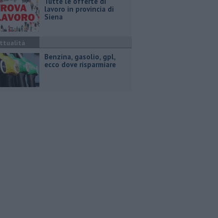
​Tutte le offerte di
lavoro in provincia di
Siena
ttualità
​Benzina, gasolio, gpl,
ecco dove risparmiare