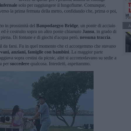
infernale
solo per raggiungere il lungofiume. Comunque,
ro verso la prima fermata della metro, confidando che, prima o poi,
 in prossimità del
Banpodaegyo Bridge
, un ponte di acciaio
A
 ed è costruito sopra un altro ponte chiamato
Jansu
, in grado di
 piena. Di fontane e di giochi d'acqua però,
nessuna traccia
.
l da farsi. Fu in quel momento che ci accorgemmo che stavano
ovani, anziani, famiglie con bambini
. La maggior parte
oggiava sopra cestini da picnic, altri si accomodavano su sedie a
va per
succedere
qualcosa. Interdetti, aspettammo.