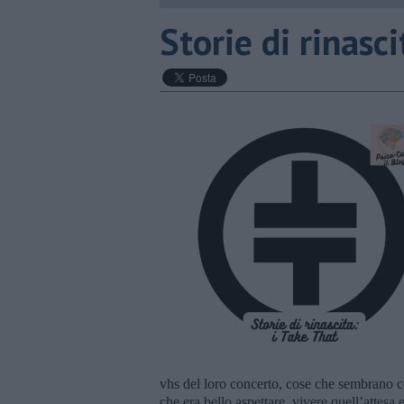
​Storie di rinasc
vhs del loro concerto, cose che sembrano c
che era bello aspettare, vivere quell’attesa