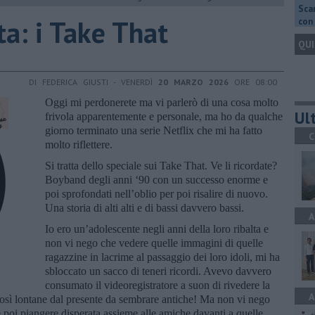
Scar
ita: i Take That
con 
QUI
DI FEDERICA GIUSTI - VENERDÌ
20 MARZO 2026
ORE 08:00
Oggi mi perdonerete ma vi parlerò di una cosa molto
Ult
frivola apparentemente e personale, ma ho da qualche
giorno terminato una serie Netflix che mi ha fatto
C
molto riflettere.
Si tratta dello speciale sui Take That. Ve li ricordate?
Boyband degli anni ‘90 con un successo enorme e
poi sprofondati nell’oblio per poi risalire di nuovo.
Una storia di alti alti e di bassi davvero bassi.
A
Io ero un’adolescente negli anni della loro ribalta e
non vi nego che vedere quelle immagini di quelle
ragazzine in lacrime al passaggio dei loro idoli, mi ha
sbloccato un sacco di teneri ricordi. Avevo davvero
consumato il videoregistratore a suon di rivedere la
A
osì lontane dal presente da sembrare antiche! Ma non vi nego
 e poi piangere disperata assieme alle amiche davanti a quelle