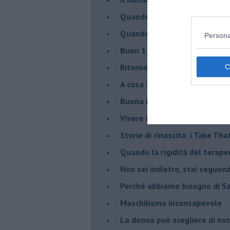
​Quando cambia il nome di u
​Quando il terapeuta torna a 
Persona
​Buon 1 Maggio!
Ritornare indietro di vent’ann
​A cosa serve davvero la psic
​Buona Pasqua e … buona rina
​Vivere nell’incertezza
​Storie di rinascita: i Take Tha
​Quando la rigidità del tera
​Non sei indietro, stai seguen
​Perché abbiamo bisogno di 
​Maschilismo inconsapevole
​La donna può scegliere di n