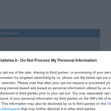
erica Giusti
 QB (quanto basta)
ldelsa.it -
Do Not Process My Personal Information
ture sull’umore
to opt-out of the sale, sharing to third parties, or processing of your per
formation for targeted advertising by us, please use the below opt-out s
r selection. Please note that after your opt-out request is processed y
egno
eing interest-based ads based on personal information utilized by us or
disclosed to third parties prior to your opt-out. You may separately opt-
losure of your personal information by third parties on the IAB’s list of
lessi
. This information may also be disclosed by us to third parties on the
IA
Participants
that may further disclose it to other third parties.
 il tempo