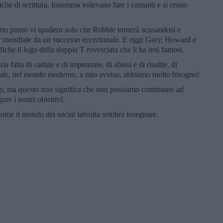
iche di scrittura. Insomma volevano fare i cantanti e si erano
certo punto vi spoilero solo che Robbie tornerà scusandosi e
our mondiale da un successo eccezionale. E oggi Gary, Howard e
fiche il logo della doppia T rovesciata che li ha resi famosi.
a fatta di cadute e di impennate, di abissi e di risalite, di
uale, nel mondo moderno, a mio avviso, abbiamo molto bisogno!
op, ma questo non significa che non possiamo continuare ad
re i nostri obiettivi.
come il mondo dei social talvolta sembra insegnare.