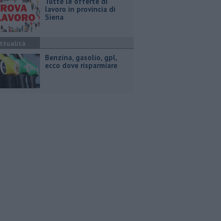
​Tutte le offerte di
lavoro in provincia di
Siena
ttualità
​Benzina, gasolio, gpl,
ecco dove risparmiare