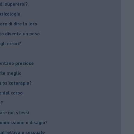
di supereroi?
 psicologia
ere di dire la loro
to diventa un peso
li errori?
ventano preziose
rle meglio
 psicoterapia?
a del corpo
e?
vare noi stessi
 connessione o disagio?
 affettiva e sessuale