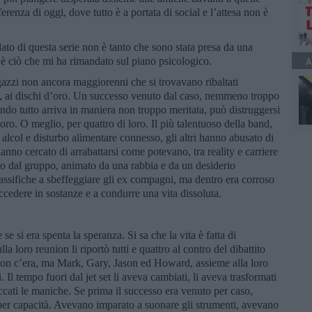
ferenza di oggi, dove tutto è a portata di social e l’attesa non è
to di questa serie non è tanto che sono stata presa da una
 è ciò che mi ha rimandato sul piano psicologico.
A
gazzi non ancora maggiorenni che si trovavano ribaltati
a, ai dischi d’oro. Un successo venuto dal caso, nemmeno troppo
ando tutto arriva in maniera non troppo meritata, può distruggersi
 loro. O meglio, per quattro di loro. Il più talentuoso della band,
alcol e disturbo alimentare connesso, gli altri hanno abusato di
nno cercato di arrabattarsi come potevano, tra reality e carriere
ito dal gruppo, animato da una rabbia e da un desiderio
classifiche a sbeffeggiare gli ex compagni, ma dentro era corroso
ccedere in sostanze e a condurre una vita dissoluta.
e si era spenta la speranza. Si sa che la vita è fatta di
la loro reunion li riportò tutti e quattro al contro del dibattito
non c’era, ma Mark, Gary, Jason ed Howard, assieme alla loro
i. Il tempo fuori dal jet set li aveva cambiati, li aveva trasformati
cati le maniche. Se prima il successo era venuto per caso,
per capacità. Avevano imparato a suonare gli strumenti, avevano