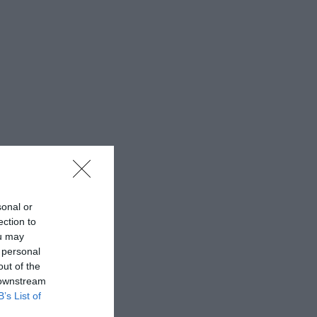
sonal or
ection to
ou may
 personal
out of the
 downstream
B’s List of