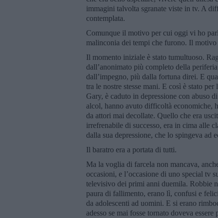
immagini talvolta sgranate viste in tv. A dif
contemplata.
Comunque il motivo per cui oggi vi ho parla
malinconia dei tempi che furono. Il motivo
Il momento iniziale è stato tumultuoso. Ra
dall’anonimato più completo della periferi
dall’impegno, più dalla fortuna direi. E qu
tra le nostre stesse mani. E così è stato per
Gary, è caduto in depressione con abuso di 
alcol, hanno avuto difficoltà economiche, ha
da attori mai decollate. Quello che era usc
irrefrenabile di successo, era in cima alle 
dalla sua depressione, che lo spingeva ad e
Il baratro era a portata di tutti.
Ma la voglia di farcela non mancava, anche s
occasioni, e l’occasione di uno special tv sul
televisivo dei primi anni duemila. Robbie 
paura di fallimento, erano lì, confusi e felic
da adolescenti ad uomini. E si erano rimboc
adesso se mai fosse tornato doveva essere 