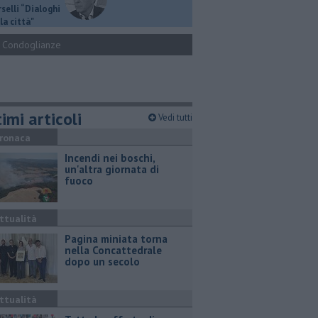
selli “Dialoghi
la città"
Condoglianze
imi articoli
Vedi tutti
ronaca
Incendi nei boschi,
un'altra giornata di
fuoco
ttualità
Pagina miniata torna
nella Concattedrale
dopo un secolo
ttualità