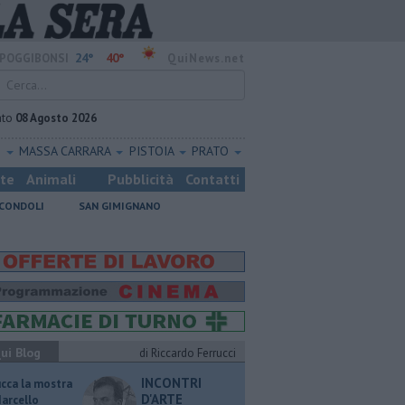
24°
40°
POGGIBONSI
QuiNews.net
ato
08 Agosto 2026
O
MASSA CARRARA
PISTOIA
PRATO
ste
Animali
Pubblicità
Contatti
CONDOLI
SAN GIMIGNANO
ui Blog
di Riccardo Ferrucci
INCONTRI
ucca la mostra
D'ARTE
Marcello