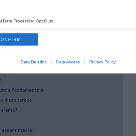
na sindrome
casa
l Data Processing Opt Outs
i
CONFIRM
oterapia
scita!
Data Deletion
Data Access
Privacy Policy
t
peuta è fondamentale
do il tuo tempo
Sanremo?
on essere madre!