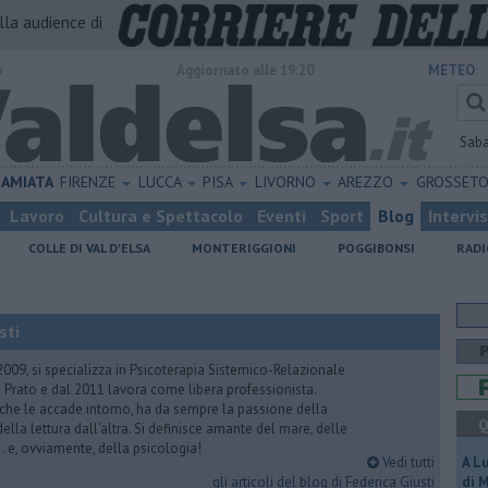
alla audience di
o
Aggiornato alle 19:20
METEO:
Sab
AMIATA
FIRENZE
LUCCA
PISA
LIVORNO
AREZZO
GROSSET
Lavoro
Cultura e Spettacolo
Eventi
Sport
Blog
Intervi
COLLE DI VAL D'ELSA
MONTERIGGIONI
POGGIBONSI
RADI
sti
2009, si specializza in Psicoterapia Sistemico-Relazionale
 Prato e dal 2011 lavora come libera professionista.
 che le accade intorno, ha da sempre la passione della
Q
ella lettura dall’altra. Si definisce amante del mare, delle
 e, ovviamente, della psicologia!
Vedi tutti
A L
gli articoli del blog di Federica Giusti
di 