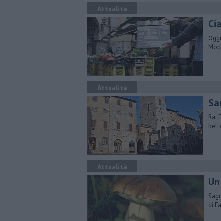
Attualità
Cia
Oggi
Modi
Attualità
Sa
Rai 
bell
Attualità
Un
Sagr
di Fa