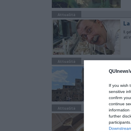
Attualità
La
Il g
all'
Attualità
Cia
QUInewsVa
Una 
modi
If you wish 
sensitive in
confirm you
continue se
Attualità
information 
Ini
further disc
participants
Oggi
Downstream 
mome