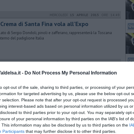
MERCOLEDÌ
15 APRILE 2015
ORE 14:49
 Crema di Santa Fina vola all'Expo
elato di Sergio Dondoli, pinoli e zafferano, rappresenterà la Toscana
interno del padiglione Italia
MARTEDÌ
07 SETTEMBRE 2021
ORE 17:03
k sotto le Torri
ldelsa.it -
Do Not Process My Personal Information
grande produzione internazionale è arrivata a San Gimignano:
fiche al traffico dentro e fuori le mura per i residenti
to opt-out of the sale, sharing to third parties, or processing of your per
formation for targeted advertising by us, please use the below opt-out s
r selection. Please note that after your opt-out request is processed y
eing interest-based ads based on personal information utilized by us or
MERCOLEDÌ
23 MARZO 2022
ORE 12:40
disclosed to third parties prior to your opt-out. You may separately opt-
zio di primavera ricco di eventi sotto le torri
losure of your personal information by third parties on the IAB’s list of
. This information may also be disclosed by us to third parties on the
IA
 si tiene l'anteprima della Vernaccia che dà il via ad una serie di
Participants
that may further disclose it to other third parties.
nti gastronomici e degustazioni fino al 3 aprile