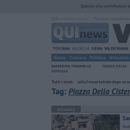
Questo sito contribuisce 
QUI
quotidiano online.
Percorso semplificat
TOSCANA
VALDELSA
SIENA
VALDICHIANA
Home
Cronaca
Politica
Attualità
BARBERINO-TAVARNELLE
CASOLE D'ELSA
SOVICILLE
co
Pagina miniata torna nella Concattedrale dopo un secolo
Tutti i titoli:
​Tutt
Tag:
Piazza Della Ciste
Attualità
San
Stru