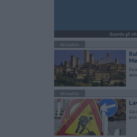
Attualità
Rul
Me
Da o
atmo
Attualità
Lav
Già i
pros