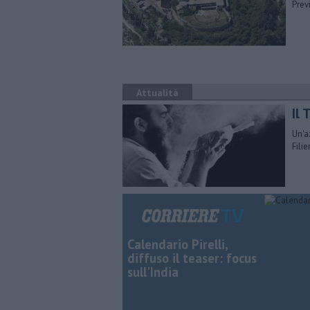
Prev
Attualità
Il
Un'a
Filie
Calendario Pirelli,
diffuso il teaser: focus
sull'India