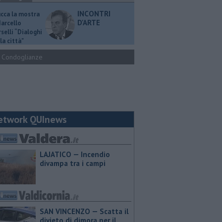
INCONTRI
ucca la mostra
D'ARTE
Marcello
selli “Dialoghi
la città"
Condoglianze
etwork QUInews
LAJATICO — Incendio
divampa tra i campi
SAN VINCENZO — Scatta il
divieto di dimora per il