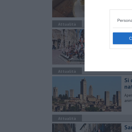
Persona
Attualità
"E
I gi
citt
Attualità
Si 
nat
Aper
anim
Attualità
Sa