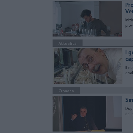
Pr
Ve
Iniz
prov
Attualità
I g
ca
Il n
a va
Cronaca
Si
Dopo
dal 