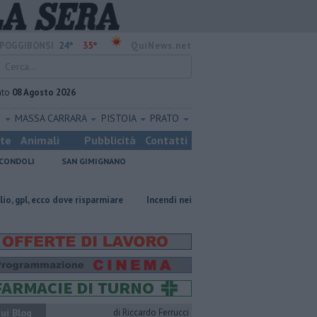
24°
35°
POGGIBONSI
QuiNews.net
ato
08 Agosto 2026
O
MASSA CARRARA
PISTOIA
PRATO
ste
Animali
Pubblicità
Contatti
CONDOLI
SAN GIMIGNANO
ove risparmiare
Incendi nei boschi, un'altra giornata di fuoco
Pagin
ui Blog
di Riccardo Ferrucci