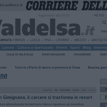
alla audience di
o
Aggiornato alle 19:20
METEO:
Sab
AMIATA
FIRENZE
LUCCA
PISA
LIVORNO
AREZZO
GROSSET
Lavoro
Cultura e Spettacolo
Eventi
Sport
Blog
Intervi
COLLE DI VAL D'ELSA
MONTERIGGIONI
POGGIBONSI
RADI
e le offerte di lavoro in provincia di Siena
​Benzina, gasolio, gpl, ecco d
rna
SABATO
06 GIUGNO 2020
ORE 14:31
 Gimignano, il carcere si trasforma in resort
ttura abbandonata da trent'anni. Adesso spuntano gli investitori.
Q