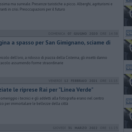
issima ma surreale. Presenze turistiche a picco. Alberghi, agriturismi e
ranti in crisi. Preoccupazioni per il futuro
DOMENICA
07 GIUGNO 2020
ORE 14:38
gina a spasso per San Gimignano, sciame di
i
vicolo dell'oro, a ridosso di piazza della Cisterna, gli insetti danno
tacolo assumendo forme straordinarie
VENERDÌ
12 FEBBRAIO 2021
ORE 11:15
ziate le riprese Rai per "Linea Verde"
 pomeriggio i tecnici e gli addetti alla fotografia erano nel centro
ico per immortalare le bellezze della città
GIOVEDÌ
31 MARZO 2022
ORE 11:23