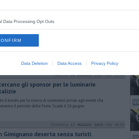
l Data Processing Opt Outs
MARTEDÌ
07 GIUGNO 2022
ORE 16:02
njoy and Respect" una campagna per il borgo
CONFIRM
ovani in prima linea per educare al turismo sostenibile difendendo la
adina dall'assalto dei turisti e approfondendo le eccellenze
Data Deletion
Data Access
Privacy Policy
MARTEDÌ
30 MAGGIO 2023
ORE 11:01
cercano gli sponsor per le luminarie
alizie
to il bando per la ricerca di sostenitori privati agli eventi che
eranno il periodo delle Feste. Scade il 16 giugno
DOMENICA
17 MAGGIO 2020
ORE 08:30
n Gimignano deserta senza turisti