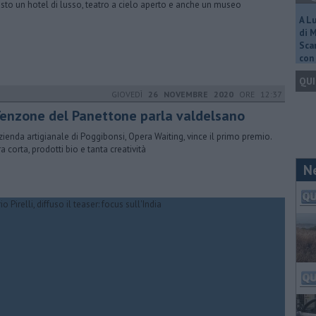
isto un hotel di lusso, teatro a cielo aperto e anche un museo
A L
di 
Scar
con 
QUI
GIOVEDÌ
26 NOVEMBRE 2020
ORE 12:37
 Tenzone del Panettone parla valdelsano
zienda artigianale di Poggibonsi, Opera Waiting, vince il primo premio.
ra corta, prodotti bio e tanta creatività
N