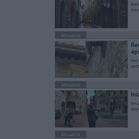
Bell
risto
Attualità
Re
ap
Nel 
spet
Attualità
Ini
Ieri
stor
Attualità