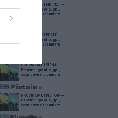
PROVINCIA DI FIRENZE — ​
Benzina, gasolio, gpl,
ecco dove risparmiare
PROVINCIA DI PRATO — ​
Benzina, gasolio, gpl,
ecco dove risparmiare
PROVINCIA DI SIENA — ​
Benzina, gasolio, gpl,
ecco dove risparmiare
PROVINCIA DI PISTOIA — ​
Benzina, gasolio, gpl,
ecco dove risparmiare