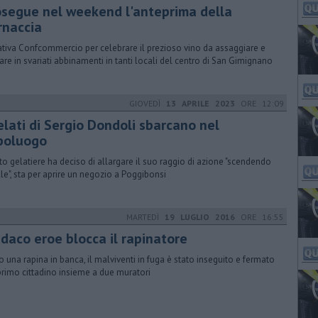
osegue nel weekend l'anteprima della
rnaccia
iativa Confcommercio per celebrare il prezioso vino da assaggiare e
are in svariati abbinamenti in tanti locali del centro di San Gimignano
GIOVEDÌ
13 APRILE 2023
ORE 12:09
elati di Sergio Dondoli sbarcano nel
poluogo
oto gelatiere ha deciso di allargare il suo raggio di azione "scendendo
lle", sta per aprire un negozio a Poggibonsi
MARTEDÌ
19 LUGLIO 2016
ORE 16:55
ndaco eroe blocca il rapinatore
 una rapina in banca, il malviventi in fuga è stato inseguito e fermato
primo cittadino insieme a due muratori