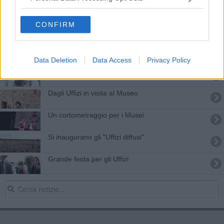
Una colonia ... d'arte
CONFIRM
Un fine settimana tutto dedicato all'arte
Benozzo Gozzoli è l'evento dell'anno
Data Deletion
Data Access
Privacy Policy
Vincere l'Emmy a 25 anni, la storia di Francesco
Dagli Uffizi in visita al Museo
Un cortometraggio per i Musei
Si inaugurano gli "Uffizi diffusi"
Grande festa per gli Uffizi