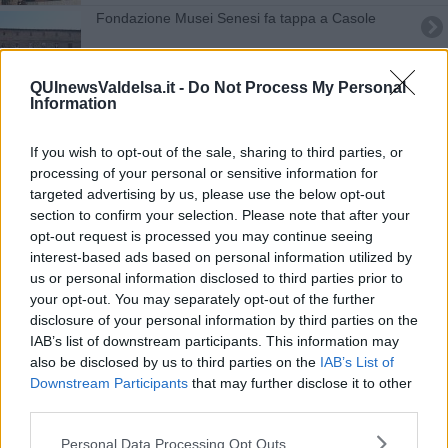
Fondazione Musei Senesi fa tappa a Casole
La Torre di Arnolfo torna alla città
QUInewsValdelsa.it -
Do Not Process My Personal
Information
"Mancano eventi di arte in città"
Trévoux-Certaldo, gemellaggio in corso
If you wish to opt-out of the sale, sharing to third parties, or
processing of your personal or sensitive information for
Set toscani per Sorrentino, Konchalovsky, I Medici
targeted advertising by us, please use the below opt-out
section to confirm your selection. Please note that after your
opt-out request is processed you may continue seeing
Arno, Ombrone e Cecina, piene ai massimi livelli
interest-based ads based on personal information utilized by
us or personal information disclosed to third parties prior to
I sette siti Unesco toscani in un unico portale
your opt-out. You may separately opt-out of the further
disclosure of your personal information by third parties on the
"Uffizi diffusi" anche in Valdelsa
IAB’s list of downstream participants. This information may
also be disclosed by us to third parties on the
IAB’s List of
Il direttore degli Uffizi a Casole
Downstream Participants
that may further disclose it to other
third parties.
Un cortometraggio per la cultura
Personal Data Processing Opt Outs