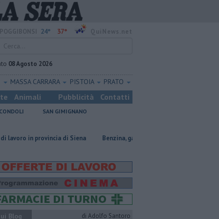
24°
37°
POGGIBONSI
QuiNews.net
ato
08 Agosto 2026
O
MASSA CARRARA
PISTOIA
PRATO
ste
Animali
Pubblicità
Contatti
CONDOLI
SAN GIMIGNANO
vincia di Siena
​Benzina, gasolio, gpl, ecco dove risparmiare
Incendi
ui Blog
di Adolfo Santoro