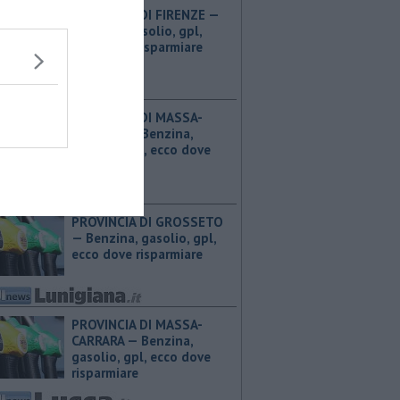
PROVINCIA DI FIRENZE — ​
Benzina, gasolio, gpl,
ecco dove risparmiare
PROVINCIA DI MASSA-
CARRARA — ​Benzina,
gasolio, gpl, ecco dove
risparmiare
PROVINCIA DI GROSSETO
— ​Benzina, gasolio, gpl,
ecco dove risparmiare
PROVINCIA DI MASSA-
CARRARA — ​Benzina,
gasolio, gpl, ecco dove
risparmiare