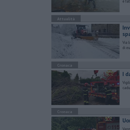
è fa
Attualità
In
sp
Via 
di e
Cronaca
I 
Vigi
cadu
Cronaca
Uo
Vann