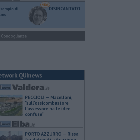
DISINCANTATO
esempio di
ismo
Condoglianze
etwork QUInews
PECCIOLI — Macelloni,
"sull'ossicombustore
l'assessore ha le idee
confuse"
PORTO AZZURRO — Rissa
fra detenuti, situazione