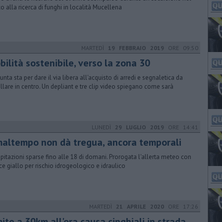
o alla ricerca di funghi in località Mucellena
MARTEDÌ
19 FEBBRAIO 2019
ORE 09:50
ilità sostenibile, verso la zona 30
unta sta per dare il via libera all'acquisto di arredi e segnaletica da
allare in centro. Un depliant e tre clip video spiegano come sarà
LUNEDÌ
29 LUGLIO 2019
ORE 14:41
 maltempo non dà tregua, ancora temporali
ipitazioni sparse fino alle 18 di domani. Prorogata l'allerta meteo con
ce giallo per rischio idrogeologico e idraulico
MARTEDÌ
21 APRILE 2020
ORE 17:26
ite a 30km all'ora causa cinghiali in strada