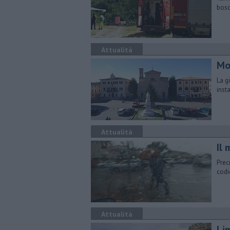
bosc
Attualità
Mob
La gi
inst
Attualità
Il
Prec
codi
Attualità
Lim