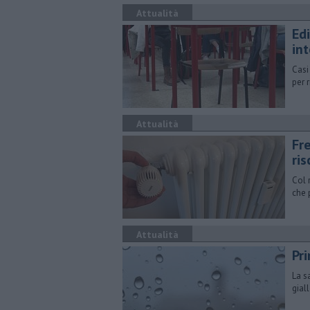
Attualità
Edi
int
Casi
per 
Attualità
Fre
ri
Col 
che 
Attualità
Pri
La s
gial