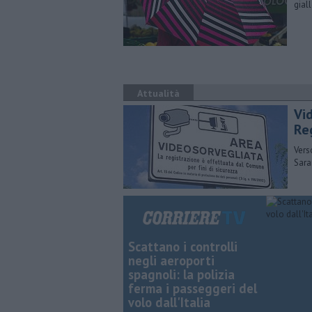
gial
Attualità
Vid
Re
Vers
Sara
Scattano i controlli
negli aeroporti
spagnoli: la polizia
ferma i passeggeri del
volo dall'Italia