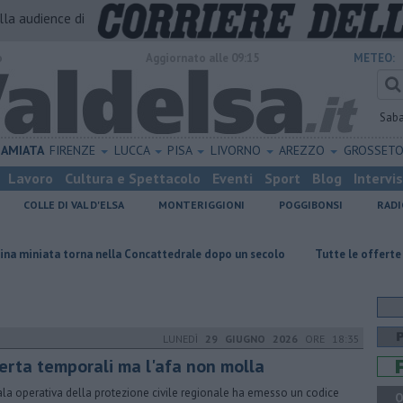
alla audience di
o
Aggiornato alle 09:15
METEO:
Sab
AMIATA
FIRENZE
LUCCA
PISA
LIVORNO
AREZZO
GROSSET
Lavoro
Cultura e Spettacolo
Eventi
Sport
Blog
Intervi
COLLE DI VAL D'ELSA
MONTERIGGIONI
POGGIBONSI
RADI
a nella Concattedrale dopo un secolo
​Tutte le offerte di lavoro in pro
LUNEDÌ
29 GIUGNO 2026
ORE 18:35
lerta temporali ma l'afa non molla
ala operativa della protezione civile regionale ha emesso un codice
Q