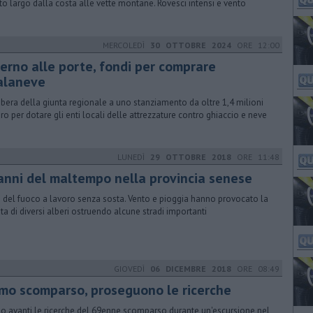
tto largo dalla costa alle vette montane. Rovesci intensi e vento
MERCOLEDÌ
30 OTTOBRE 2024
ORE 12:00
verno alle porte, fondi per comprare
alaneve
libera della giunta regionale a uno stanziamento da oltre 1,4 milioni
uro per dotare gli enti locali delle attrezzature contro ghiaccio e neve
LUNEDÌ
29 OTTOBRE 2018
ORE 11:48
danni del maltempo nella provincia senese
li del fuoco a lavoro senza sosta. Vento e pioggia hanno provocato la
ta di diversi alberi ostruendo alcune stradi importanti
GIOVEDÌ
06 DICEMBRE 2018
ORE 08:49
mo scomparso, proseguono le ricerche
o avanti le ricerche del 69enne scomparso durante un'escursione nel