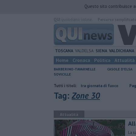
Questo sito contribuisce 
QUI
quotidiano online.
Percorso semplificat
TOSCANA
VALDELSA
SIENA
VALDICHIANA
Home
Cronaca
Politica
Attualità
BARBERINO-TAVARNELLE
CASOLE D'ELSA
SOVICILLE
Incendi nei boschi, un'altra giornata di fuoco
Tutti i titoli:
Pagina miniata torn
Tag:
Zone 30
Attualità
Al
La s