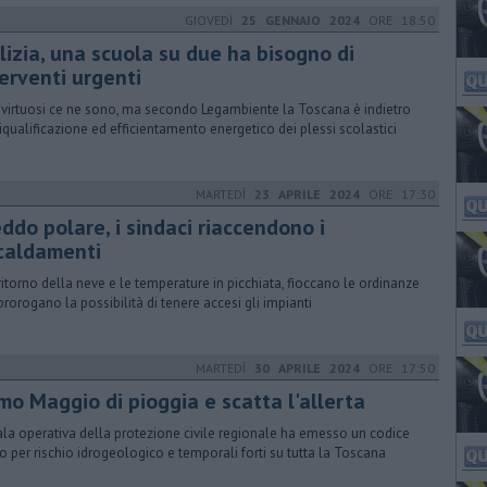
GIOVEDÌ
25 GENNAIO 2024
ORE 18:50
lizia, una scuola su due ha bisogno di
erventi urgenti
 virtuosi ce ne sono, ma secondo Legambiente la Toscana è indietro
riqualificazione ed efficientamento energetico dei plessi scolastici
MARTEDÌ
23 APRILE 2024
ORE 17:30
ddo polare, i sindaci riaccendono i
scaldamenti
ritorno della neve e le temperature in picchiata, fioccano le ordinanze
prorogano la possibilità di tenere accesi gli impianti
MARTEDÌ
30 APRILE 2024
ORE 17:50
mo Maggio di pioggia e scatta l'allerta
ala operativa della protezione civile regionale ha emesso un codice
lo per rischio idrogeologico e temporali forti su tutta la Toscana