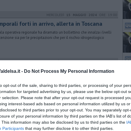
MERCOLEDÌ
15 MAGGIO 2024
ORE 19:00
porali forti in arrivo, allerta in Toscana
ala operativa regionale ha diramato un bollettino che innalza i livelli
ttenzione sia per le precipitazioni che per il rischio idrogeologico
MERCOLEDÌ
25 NOVEMBRE 2020
ORE 16:20
 sciopero fiscale “congela” le tasse
ldelsa.it -
Do Not Process My Personal Information
ogate alcune scadenze al 2021 solo per determinate attività nelle
 rosse. Lapini: “Bene ma non basta”
to opt-out of the sale, sharing to third parties, or processing of your per
formation for targeted advertising by us, please use the below opt-out s
GIOVEDÌ
09 NOVEMBRE 2023
ORE 22:00
r selection. Please note that after your opt-out request is processed y
ora nubifragi, tutto il sistema in stato
eing interest-based ads based on personal information utilized by us or
llerta
disclosed to third parties prior to your opt-out. You may separately opt-
losure of your personal information by third parties on the IAB’s list of
orali sono attesi anche sulle zone alluvionate, dove la popolazione
. This information may also be disclosed by us to third parties on the
IA
 ansia per il peggioramento delle condizioni meteo. Le previsioni
Participants
that may further disclose it to other third parties.