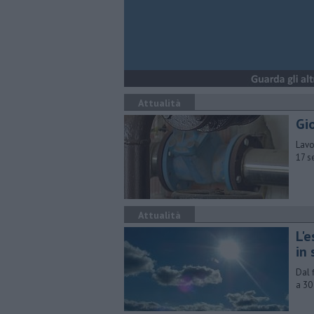
Attualità
Gi
Lavo
17 s
Attualità
L'
in 
Dal 
a 30