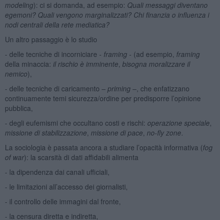
modeling
): ci si domanda, ad esempio:
Quali messaggi diventano
egemoni? Quali vengono marginalizzati? Chi finanzia o influenza i
nodi centrali della rete mediatica?
Un altro passaggio è lo studio
- delle tecniche di incorniciare -
framing
- (ad esempio,
framing
della minaccia:
il rischio è imminente
,
bisogna moralizzare il
nemico
),
- delle tecniche di caricamento –
priming
–, che enfatizzano
continuamente temi sicurezza/ordine per predisporre l’opinione
pubblica,
- degli eufemismi che occultano costi e rischi:
operazione speciale
,
missione di stabilizzazione
,
missione di pace
,
no-fly zone
.
La sociologia è passata ancora a studiare l’opacità informativa (
fog
of war
): la scarsità di dati affidabili alimenta
- la dipendenza dai canali ufficiali,
- le limitazioni all’accesso dei giornalisti,
- il controllo delle immagini dal fronte,
- la censura diretta e indiretta,