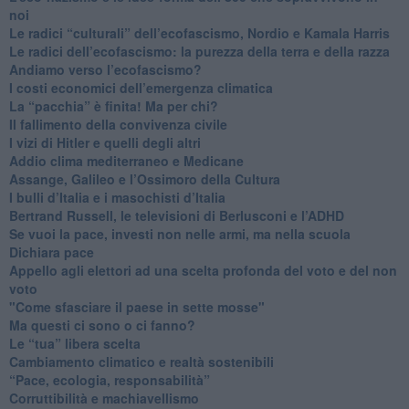
noi
​Le radici “culturali” dell’ecofascismo, Nordio e Kamala Harris
Le radici dell’ecofascismo: la purezza della terra e della razza
Andiamo verso l’ecofascismo?
I costi economici dell’emergenza climatica
​La “pacchia” è finita! Ma per chi?
​Il fallimento della convivenza civile
​I vizi di Hitler e quelli degli altri
Addio clima mediterraneo e Medicane
​Assange, Galileo e l’Ossimoro della Cultura
​I bulli d’Italia e i masochisti d’Italia
​Bertrand Russell, le televisioni di Berlusconi e l’ADHD
​Se vuoi la pace, investi non nelle armi, ma nella scuola
​Dichiara pace
​Appello agli elettori ad una scelta profonda del voto e del non
voto
"Come sfasciare il paese in sette mosse"
​Ma questi ci sono o ci fanno?
​Le “tua” libera scelta
Cambiamento climatico e realtà sostenibili
“Pace, ecologia, responsabilità”
​Corruttibilità e machiavellismo