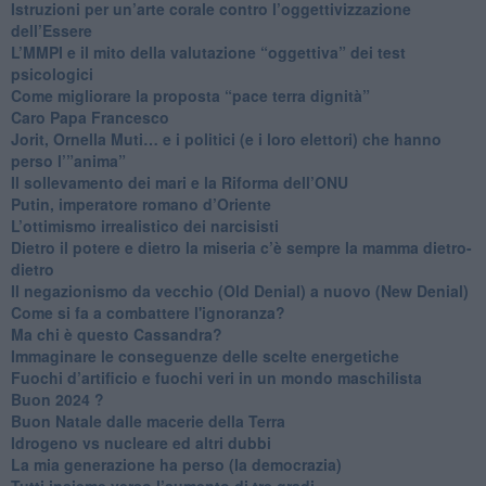
Istruzioni per un’arte corale contro l’oggettivizzazione
dell’Essere
​L’MMPI e il mito della valutazione “oggettiva” dei test
psicologici
Come migliorare la proposta “pace terra dignità”
Caro Papa Francesco
​Jorit, Ornella Muti… e i politici (e i loro elettori) che hanno
perso l’”anima”
​Il sollevamento dei mari e la Riforma dell’ONU
Putin, imperatore romano d’Oriente
​L’ottimismo irrealistico dei narcisisti
​Dietro il potere e dietro la miseria c’è sempre la mamma dietro-
dietro
Il negazionismo da vecchio (Old Denial) a nuovo (New Denial)
Come si fa a combattere l'ignoranza?
Ma chi è questo Cassandra?
Immaginare le conseguenze delle scelte energetiche
​Fuochi d’artificio e fuochi veri in un mondo maschilista
Buon 2024 ?
​Buon Natale dalle macerie della Terra
​Idrogeno vs nucleare ed altri dubbi
​La mia generazione ha perso (la democrazia)
​Tutti insieme verso l’aumento di tre gradi