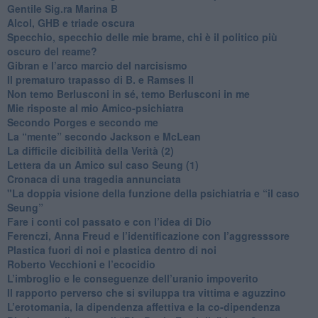
​Gentile Sig.ra Marina B
​Alcol, GHB e triade oscura
​Specchio, specchio delle mie brame, chi è il politico più
oscuro del reame?
​Gibran e l’arco marcio del narcisismo
​Il prematuro trapasso di B. e Ramses II
​Non temo Berlusconi in sé, temo Berlusconi in me
​Mie risposte al mio Amico-psichiatra
​Secondo Porges e secondo me
​La “mente” secondo Jackson e McLean
La difficile dicibilità della Verità (2)
​Lettera da un Amico sul caso Seung (1)
​Cronaca di una tragedia annunciata
"​La doppia visione della funzione della psichiatria e “il caso
Seung”
​Fare i conti col passato e con l’idea di Dio
​Ferenczi, Anna Freud e l’identificazione con l’aggresssore
Plastica fuori di noi e plastica dentro di noi
​Roberto Vecchioni e l’ecocidio
​L’imbroglio e le conseguenze dell’uranio impoverito
​Il rapporto perverso che si sviluppa tra vittima e aguzzino
L’erotomania, la dipendenza affettiva e la co-dipendenza