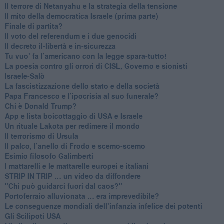
​Il terrore di Netanyahu e la strategia della tensione
Il mito della democratica Israele (prima parte)
​Finale di partita?
​Il voto del referendum e i due genocidi
Il decreto il-libertà e in-sicurezza
Tu vuo’ fa l’americano con la legge spara-tutto!
La poesia contro gli orrori di CISL, Governo e sionisti
Israele-Salò
​La fascistizzazione dello stato e della società
Papa Francesco e l’ipocrisia al suo funerale?
​Chi è Donald Trump?
App e lista boicottaggio di USA e Israele
​Un rituale Lakota per redimere il mondo
Il terrorismo di Ursula
​Il palco, l’anello di Frodo e scemo-scemo
Esimio filosofo Galimberti
​I mattarelli e le mattarelle europei e italiani
​STRIP IN TRIP … un video da diffondere
"Chi può guidarci fuori dal caos?"
​Portoferraio alluvionata … era imprevedibile?
Le conseguenze mondiali dell’infanzia infelice dei potenti
​Gli Scilipoti USA