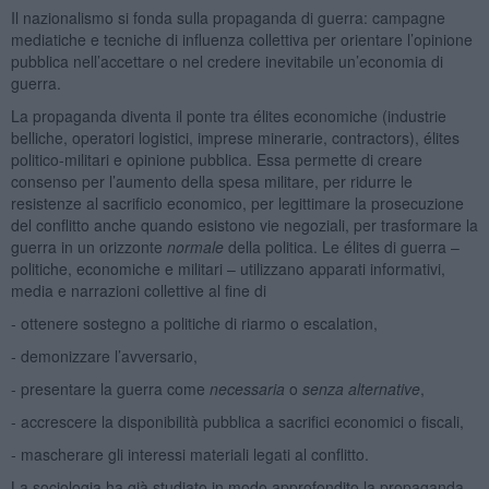
Il nazionalismo si fonda sulla propaganda di guerra: campagne
mediatiche e tecniche di influenza collettiva per orientare l’opinione
pubblica nell’accettare o nel credere inevitabile un’economia di
guerra.
La propaganda diventa il ponte tra élites economiche (industrie
belliche, operatori logistici, imprese minerarie, contractors), élites
politico-militari e opinione pubblica. Essa permette di creare
consenso per l’aumento della spesa militare, per ridurre le
resistenze al sacrificio economico, per legittimare la prosecuzione
del conflitto anche quando esistono vie negoziali, per trasformare la
guerra in un orizzonte
normale
della politica. Le élites di guerra –
politiche, economiche e militari – utilizzano apparati informativi,
media e narrazioni collettive al fine di
- ottenere sostegno a politiche di riarmo o escalation,
- demonizzare l’avversario,
- presentare la guerra come
necessaria
o
senza alternative
,
- accrescere la disponibilità pubblica a sacrifici economici o fiscali,
- mascherare gli interessi materiali legati al conflitto.
La sociologia ha già studiato in modo approfondito la propaganda