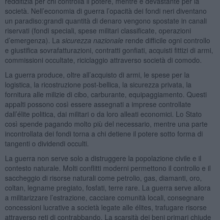
redditizia per chi controlla il potere, mentre è devastante per la
società. Nell’economia di guerra l’opacità dei fondi neri diventano
un paradiso:grandi quantità di denaro vengono spostate in canali
riservati (fondi speciali, spese militari classificate, operazioni
d’emergenza). La
sicurezza nazionale
rende difficile ogni controllo
e giustifica sovrafatturazioni, contratti gonfiati, acquisti fittizi di armi,
commissioni occultate, riciclaggio attraverso società di comodo.
La guerra produce, oltre all’acquisto di armi, le spese per la
logistica, la ricostruzione post-bellica, la sicurezza privata, la
fornitura alle milizie di cibo, carburante, equipaggiamento. Questi
appalti possono così essere assegnati a imprese controllate
dall’élite politica, dai militari o da loro alleati economici. Lo Stato
così spende pagando molto più del necessario, mentre una parte
incontrollata dei fondi torna a chi detiene il potere sotto forma di
tangenti o dividendi occulti.
La guerra non serve solo a distruggere la popolazione civile e il
contesto naturale. Molti conflitti moderni permettono il controllo e il
saccheggio di risorse naturali come petrolio, gas, diamanti, oro,
coltan, legname pregiato, fosfati, terre rare. La guerra serve allora
a militarizzare l’estrazione, cacciare comunità locali, consegnare
concessioni lucrative a società legate alle élites, trafugare risorse
attraverso reti di contrabbando. La scarsità dei beni primari chiude