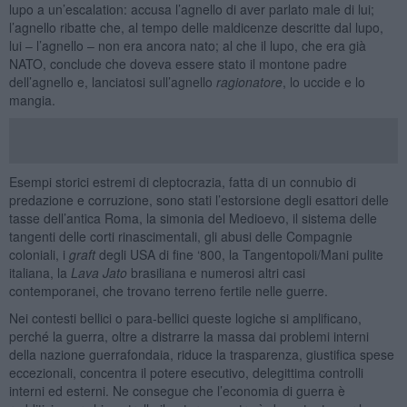
lupo a un’escalation: accusa l’agnello di aver parlato male di lui;
l’agnello ribatte che, al tempo delle maldicenze descritte dal lupo,
lui – l’agnello – non era ancora nato; al che il lupo, che era già
NATO, conclude che doveva essere stato il montone padre
dell’agnello e, lanciatosi sull’agnello
ragionatore
, lo uccide e lo
mangia.
Esempi storici estremi di cleptocrazia, fatta di un connubio di
predazione e corruzione, sono stati l’estorsione degli esattori delle
tasse dell’antica Roma, la simonia del Medioevo, il sistema delle
tangenti delle corti rinascimentali, gli abusi delle Compagnie
coloniali, i
graft
degli USA di fine ‘800, la Tangentopoli/Mani pulite
italiana, la
Lava Jato
brasiliana e numerosi altri casi
contemporanei, che trovano terreno fertile nelle guerre.
Nei contesti bellici o para-bellici queste logiche si amplificano,
perché la guerra, oltre a distrarre la massa dai problemi interni
della nazione guerrafondaia, riduce la trasparenza, giustifica spese
eccezionali, concentra il potere esecutivo, delegittima controlli
interni ed esterni. Ne consegue che l’economia di guerra è