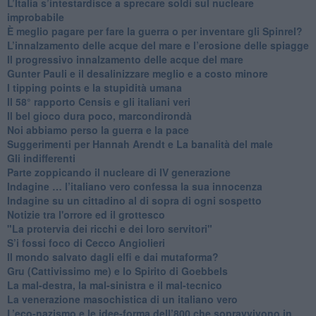
L’Italia s’intestardisce a sprecare soldi sul nucleare
improbabile
È meglio pagare per fare la guerra o per inventare gli Spinrel?
​L’innalzamento delle acque del mare e l’erosione delle spiagge
​Il progressivo innalzamento delle acque del mare
​Gunter Pauli e il desalinizzare meglio e a costo minore
I tipping points e la stupidità umana
​Il 58° rapporto Censis e gli italiani veri
​Il bel gioco dura poco, marcondirondà
Noi abbiamo perso la guerra e la pace
Suggerimenti per Hannah Arendt e La banalità del male
​Gli indifferenti
Parte zoppicando il nucleare di IV generazione
​Indagine … l’italiano vero confessa la sua innocenza
Indagine su un cittadino al di sopra di ogni sospetto
Notizie tra l'orrore ed il grottesco
"La protervia dei ricchi e dei loro servitori"
S’i fossi foco di Cecco Angiolieri
​Il mondo salvato dagli elfi e dai mutaforma?
Gru (Cattivissimo me) e lo Spirito di Goebbels
​La mal-destra, la mal-sinistra e il mal-tecnico
​La venerazione masochistica di un italiano vero
​L’eco-nazismo e le idee-forma dell’800 che sopravvivono in