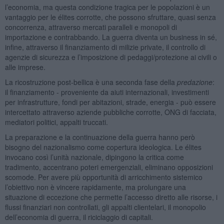
l’economia, ma questa condizione tragica per le popolazioni è un
vantaggio per le élites corrotte, che possono sfruttare, quasi senza
concorrenza, attraverso mercati paralleli e monopoli di
importazione e contrabbando. La guerra diventa un business in sé,
infine, attraverso il finanziamento di milizie private, il controllo di
agenzie di sicurezza e l’imposizione di pedaggi/protezione ai civili o
alle imprese.
La ricostruzione post-bellica è una seconda fase della
predazione
:
il finanziamento - proveniente da aiuti internazionali, investimenti
per infrastrutture, fondi per abitazioni, strade, energia - può essere
intercettato attraverso aziende pubbliche corrotte, ONG di facciata,
mediatori politici, appalti truccati.
La preparazione e la continuazione della guerra hanno però
bisogno del nazionalismo come copertura ideologica. Le élites
invocano così l’unità nazionale, dipingono la critica come
tradimento, accentrano poteri emergenziali, eliminano opposizioni
scomode. Per avere più opportunità di arricchimento sistemico
l’obiettivo non è vincere rapidamente, ma prolungare una
situazione di eccezione che permette l’accesso diretto alle risorse, i
flussi finanziari non controllati, gli appalti clientelari, il monopolio
dell’economia di guerra, il riciclaggio di capitali.