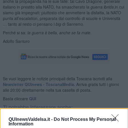
anche la propaganda ha le sue falle: tal Cavo Dragone, generale
italiano in prestito alla NATO, ha smascherato la
guerra ibrida
,in cui
siamo già impegnati: piuttosto che ammettere la disfatta, la NATO
punta all’escalation, preparata dal controllo di scuole e Università
… tanto al resto ci pensano i
big
di Sanremo.
Perché si sa:
la guerra è bella, anche se fa male
.
Adolfo Santoro
Se vuoi leggere le notizie principali della Toscana iscriviti alla
Newsletter QUInews - ToscanaMedia.
Arriva gratis tutti i giorni
alle 20:00 direttamente nella tua casella di posta.
Basta cliccare
QUI
Ti potrebbe interessare anche:
Articoli dal Blog “Disincantato” di Adolfo Santoro
QUInewsValdelsa.it -
Do Not Process My Personal
Information
​Un esempio di civismo