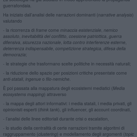
guerrafondaia.
Ha iniziato dall’analisi delle narrazioni dominanti (
narrative analysis
)
valutando
- la ricorrenza di
frame
come
minaccia esistenziale
,
nemico
assoluto
,
inevitabilità del conflitto
,
coesione patriottica
,
guerra
difensiva
,
sicurezza nazionale
,
lotta contro interferenze esterne
,
deterrenza indispensabile
,
competizione strategica
,
difesa della
democrazia
;
- le strategie che trasformano scelte politiche in necessità naturali;
- la riduzione dello spazio per posizioni critiche presentate come
anti-statali
,
ingenue
o
filo-nemiche
.
È poi passata alla mappatura degli ecosistemi mediatici (
Media
ecosystems mapping
) attraverso
- la mappa degli attori informativi: i media statali, i media privati, gli
opinionisti esperti (
think tank
), gli influencer, gli account coordinati,
- l’analisi delle linee editoriali durante crisi o escalation,
- lo studio della centralità di certe narrazioni tramite algoritmi di
raggruppamento (
clustering
) e modellamento degli argomenti (
topic