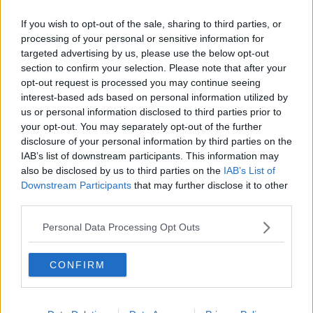
​Linee guida per organizzare il civismo della complessità
If you wish to opt-out of the sale, sharing to third parties, or
​Il ripristino della natura secondo la legge e l’impegno dei
Cittadini
processing of your personal or sensitive information for
Il nesso tra cambiamenti climatici e salute umana
targeted advertising by us, please use the below opt-out
Tutti morimmo a stento (3)
section to confirm your selection. Please note that after your
Tutti morimmo a stento (2)
opt-out request is processed you may continue seeing
​Tutti morimmo a stento (1)
interest-based ads based on personal information utilized by
IL CORRIDOIO BLU il resoconto del convegno
us or personal information disclosed to third parties prior to
Un manuale essenziale per seguire il CORRIDOIO BLU
your opt-out. You may separately opt-out of the further
Il corridoio blu
disclosure of your personal information by third parties on the
​Il cronoprogramma ottimale verso il full electric sui traghetti
IAB’s list of downstream participants. This information may
​I costi dell’adeguamento al cold ironing
also be disclosed by us to third parties on the
IAB’s List of
Alcune domande da esordiente agli esperti che decidono le
Downstream Participants
that may further disclose it to other
sorti dell’Elba
third parties.
Verso il full electric a gestione pubblica dei traghetti​
​La Scienza dei Cittadini e i Cittadini per l’Aria
Personal Data Processing Opt Outs
Trump e le sue guerre contro i deboli e contro la terra
​Le furbate elettorali della Meloni e la testardaggine
dell’opposizione
CONFIRM
​Date loro l’Oscar al posto del Nobel per la Pace
L'umanizzazione dell'economia e della politica
​Dopo il diluvio dei NO: un patto intergenerazionale