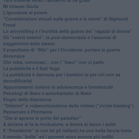
Mi chiamo Giulia
L’ignoranza al potere
​“Considerazioni attuali sulla guerra e la morte" di Sigmund
Freud
​Lo storytelling e l’inutilità della guerra dei “ragazzi di destra”
​Gli “eventi esterni”, la post-democrazia e l’assenza di
soggettività delle masse
​Il populismo di “Bibi” per l’Occidente: portare la guerra
dovunque
​Che roba, contessa!... con i “fasci” non ci parlo
La pubblicità e il Kali Yuga
​La pubblicità è dannosa per i bambini (e per chi non sa
decodificarla)
​Appuntamenti violenti in adolescenza e femminicidi
​Psicologi di Stato e autoritarismo di Stato
Elogio della diserzione
“Odiatori” e colpevolizzazione della vittima (“victim blaming”)
​Patriarcato e Piromania
"Ora si aprono le porte del paradiso"
​A sinistra si fa la rivoluzione, a destra si fanno i soldi
​Il “Presidente” (e con lei gli italiani) ha una bella faccia tosta
​Il mondo “bolle” ed i governi sono ancora più bolliti