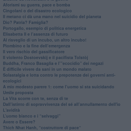
​Aforismi su guerra, pace e bomba
Cingolani o del disastro ecologico
​Il metano ci dà una mano nel suicidio del pianeta
​Dio? Patria? Famiglia?
Portogallo, esempio di politica energetica
​Elisabetta II e l’assenza di futuro
Al risveglio di un incubo, un altro incubo!
​Piombino e la fine dell’emergenza
​Il vero rischio del gassificatore
​Il violento Dostoevskij e il pacifista Tolstòj
​Buddha, Franco Basaglia e l’”ecocidio” dei negazi
​È difficile vivere da sani in un mondo malato
Solastalgia e lotta contro le prepotenze dei governi anti-
ecologici
​A mio modesto parere 1: come l’uomo si sta suicidando
​Umile proposta
​La Vita scorre con te, senza di te
​Dall’istinto di sopravvivenza del sé all’annullamento dell'io
L'avidità
​L’uomo bianco e i “selvaggi”
​Avere o Essere?
​Thich Nhat Hanh, “costruttore di pace“