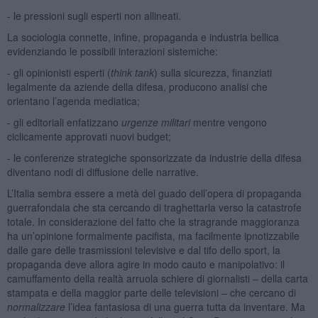
- le pressioni sugli esperti non allineati.
La sociologia connette, infine, propaganda e industria bellica
evidenziando le possibili interazioni sistemiche:
- gli opinionisti esperti (
think tank
) sulla sicurezza, finanziati
legalmente da aziende della difesa, producono analisi che
orientano l’agenda mediatica;
- gli editoriali enfatizzano
urgenze militari
mentre vengono
ciclicamente approvati nuovi budget;
- le conferenze strategiche sponsorizzate da industrie della difesa
diventano nodi di diffusione delle narrative.
L’Italia sembra essere a metà del guado dell’opera di propaganda
guerrafondaia che sta cercando di traghettarla verso la catastrofe
totale. In considerazione del fatto che la stragrande maggioranza
ha un’opinione formalmente pacifista, ma facilmente ipnotizzabile
dalle gare delle trasmissioni televisive e dal tifo dello sport, la
propaganda deve allora agire in modo cauto e manipolativo: il
camuffamento della realtà arruola schiere di giornalisti – della carta
stampata e della maggior parte delle televisioni – che cercano di
normalizzare
l’idea fantasiosa di una guerra tutta da inventare. Ma