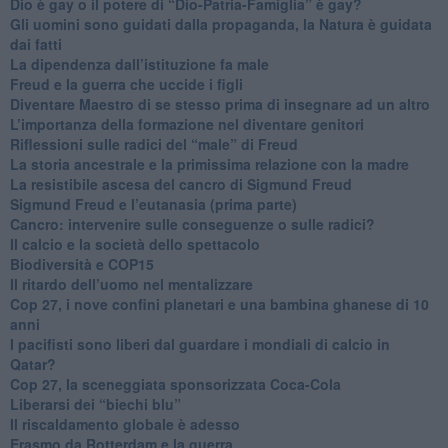
​Dio è gay o il potere di “Dio-Patria-Famiglia” è gay?
​Gli uomini sono guidati dalla propaganda, la Natura è guidata
dai fatti
La dipendenza dall’istituzione fa male
​Freud e la guerra che uccide i figli
​Diventare Maestro di se stesso prima di insegnare ad un altro
L’importanza della formazione nel diventare genitori
Riflessioni sulle radici del “male” di Freud
​La storia ancestrale e la primissima relazione con la madre
​La resistibile ascesa del cancro di Sigmund Freud
Sigmund Freud e l’eutanasia (prima parte)
Cancro: intervenire sulle conseguenze o sulle radici?
​Il calcio e la società dello spettacolo
Biodiversità e COP15
​Il ritardo dell’uomo nel mentalizzare
​Cop 27, i nove confini planetari e una bambina ghanese di 10
anni
​I pacifisti sono liberi dal guardare i mondiali di calcio in
Qatar?
​Cop 27, la sceneggiata sponsorizzata Coca-Cola
​Liberarsi dei “biechi blu”
Il riscaldamento globale è adesso
​Erasmo da Rotterdam e la guerra