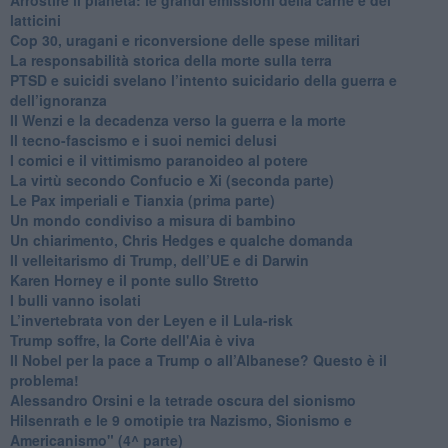
latticini
​Cop 30, uragani e riconversione delle spese militari
La responsabilità storica della morte sulla terra
PTSD e suicidi svelano l’intento suicidario della guerra e
dell’ignoranza
Il Wenzi e la decadenza verso la guerra e la morte
​Il tecno-fascismo e i suoi nemici delusi
​I comici e il vittimismo paranoideo al potere
​La virtù secondo Confucio e Xi (seconda parte)
Le Pax imperiali e Tianxia (prima parte)
Un mondo condiviso a misura di bambino
​Un chiarimento, Chris Hedges e qualche domanda
Il velleitarismo di Trump, dell’UE e di Darwin
​Karen Horney e il ponte sullo Stretto
​I bulli vanno isolati
L’invertebrata von der Leyen e il Lula-risk
Trump soffre, la Corte dell'Aia è viva
​Il Nobel per la pace a Trump o all’Albanese? Questo è il
problema!
​Alessandro Orsini e la tetrade oscura del sionismo
​Hilsenrath e le 9 omotipie tra Nazismo, Sionismo e
Americanismo" (4^ parte)