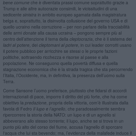
bene comune
che è diventata prassi comune soprattutto grazie a
Trump e alle altre autocrazie consimili, le vicissitudini di una
sedicente
sinistra
in ambito europeo
sgamata
dalla magistratura
belga e, soprattutto, la disinvolta collusione del governo USA e di
quello ucraino nella corruzione – per non parlare della tracciabilità
delle armi
donate
alla causa ucraina – pongono sempre più al
centro dell’attenzione il tema della
cleptocrazia
, che è il sistema dei
ladri al potere
, dei
cleptomani al potere
, in cui leader corrotti usano
il potere pubblico per arricchire se stessi o le proprie fazioni
politiche, sottraendo ricchezza e risorse al paese e alla
popolazione. Ne conseguono quella povertà diffusa e quella
stagnazione economica che è la strada tragica che sta percorrendo
l’Italia, l’Occidente, ma, in definitiva, la presenza dell’uomo sulla
Terra.
Come Sansone l’uomo preferisce, piuttosto che fidarsi di accordi
internazionali di pace, imporre il diritto del più forte, che ha come
obiettivo la
predazione
, propria della vittoria, com’è illustrata dalla
favola di Fedro
Il lupo e l’agnello
, che paradossalmente sembra
ripercorrere la storia della NATO: un lupo e di un agnello si
abbeverano allo stesso torrente; il lupo, anche se si trova in un
punto più alto del corso del fiume, accusa l'agnello di sporcare
l'acqua che lui sta bevendo; ma, l’evidenza della malafede induce il