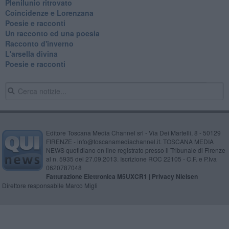
Plenilunio ritrovato
Coincidenze e Lorenzana
Poesie e racconti
Un racconto ed una poesia
Racconto d'inverno
​L'arsella divina
Poesie e racconti
Editore Toscana Media Channel srl - Via Dei Martelli, 8 - 50129
FIRENZE - info@toscanamediachannel.it. TOSCANA MEDIA
NEWS quotidiano on line registrato presso il Tribunale di Firenze
al n. 5935 del 27.09.2013. Iscrizione ROC 22105 - C.F. e P.Iva
0620787048
Fatturazione Elettronica M5UXCR1 |
Privacy Nielsen
Direttore responsabile Marco Migli
Powered by
Aperion.it