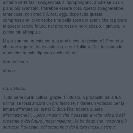
almeno certe fasi, svolgendosi, si ripropongano, anche se su un
piano più avanzato. Potrebbe essere così, questo spiegherebbe
tante cose, non credi? Allora, oggi, dopo tutta questa
compressione, ci vorrebbe una bella spinta in avanti che ci proietti
in questo secolo futuro, nel progresso e nello spazio. I giovani. Io
penso più all’ospizio.
Ma, insomma, questa cena, quand’è che la facciamo? Prometto
che non lagnerò, da ex cattolico, che è l’ultima. Dai, facciamo in
modo che questo dipenda anche da noi.
Stammi bene.
Marco
__________________________
Caro Marco
,
Tutto bene qui in collina, grazie. Piuttosto, a proposito della tua
ultima, se fossi ancora un pro fesso re, ti darei un votaccio per la
lettura affrettata del testo! O dove l’hai trovata questa
affermazione?
“… però mi scrivi che il passato a volte vale più del
presente e del futuro, messi insieme”
. Io ho detto che:
“riserva più
sorprese il passato, del presente e del futuro messi insieme”
.