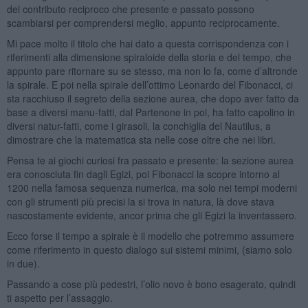
del contributo reciproco che presente e passato possono
scambiarsi per comprendersi meglio, appunto reciprocamente.
Mi pace molto il titolo che hai dato a questa corrispondenza con i
riferimenti alla dimensione spiraloide della storia e del tempo, che
appunto pare ritornare su se stesso, ma non lo fa, come d’altronde
la spirale. E poi nella spirale dell’ottimo Leonardo del Fibonacci, ci
sta racchiuso il segreto della sezione aurea, che dopo aver fatto da
base a diversi manu-fatti, dal Partenone in poi, ha fatto capolino in
diversi natur-fatti, come i girasoli, la conchiglia del Nautilus, a
dimostrare che la matematica sta nelle cose oltre che nei libri.
Pensa te ai giochi curiosi fra passato e presente: la sezione aurea
era conosciuta fin dagli Egizi, poi Fibonacci la scopre intorno al
1200 nella famosa sequenza numerica, ma solo nei tempi moderni
con gli strumenti più precisi la si trova in natura, là dove stava
nascostamente evidente, ancor prima che gli Egizi la inventassero.
Ecco forse il tempo a spirale è il modello che potremmo assumere
come riferimento in questo dialogo sui sistemi minimi, (siamo solo
in due).
Passando a cose più pedestri, l’olio novo è bono esagerato, quindi
ti aspetto per l’assaggio.