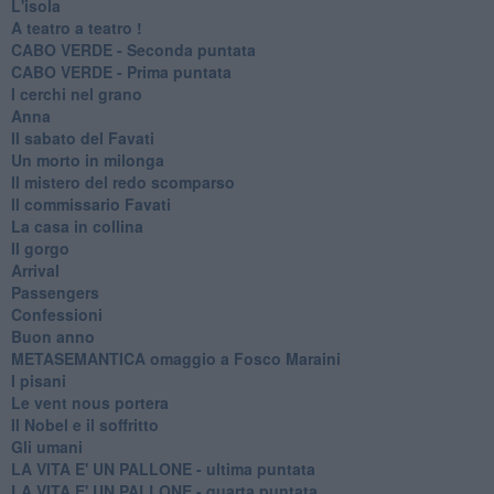
L'isola
A teatro a teatro !
CABO VERDE - Seconda puntata
CABO VERDE - Prima puntata
I cerchi nel grano
Anna
Il sabato del Favati
Un morto in milonga
Il mistero del redo scomparso
Il commissario Favati
La casa in collina
Il gorgo
Arrival
Passengers
Confessioni
Buon anno
METASEMANTICA omaggio a Fosco Maraini
I pisani
Le vent nous portera
Il Nobel e il soffritto
Gli umani
LA VITA E' UN PALLONE - ultima puntata
LA VITA E' UN PALLONE - quarta puntata