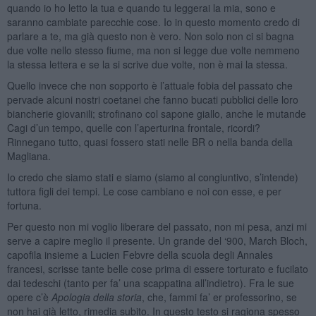
quando io ho letto la tua e quando tu leggerai la mia, sono e
saranno cambiate parecchie cose. Io in questo momento credo di
parlare a te, ma già questo non è vero. Non solo non ci si bagna
due volte nello stesso fiume, ma non si legge due volte nemmeno
la stessa lettera e se la si scrive due volte, non è mai la stessa.
Quello invece che non sopporto è l’attuale fobia del passato che
pervade alcuni nostri coetanei che fanno bucati pubblici delle loro
biancherie giovanili; strofinano col sapone giallo, anche le mutande
Cagi d’un tempo, quelle con l’aperturina frontale, ricordi?
Rinnegano tutto, quasi fossero stati nelle BR o nella banda della
Magliana.
Io credo che siamo stati e siamo (siamo al congiuntivo, s’intende)
tuttora figli dei tempi. Le cose cambiano e noi con esse, e per
fortuna.
Per questo non mi voglio liberare del passato, non mi pesa, anzi mi
serve a capire meglio il presente. Un grande del ‘900, March Bloch,
capofila insieme a Lucien Febvre della scuola degli Annales
francesi, scrisse tante belle cose prima di essere torturato e fucilato
dai tedeschi (tanto per fa’ una scappatina all’indietro). Fra le sue
opere c’è
Apologia della storia
, che, fammi fa’ er professorino, se
non hai già letto, rimedia subito. In questo testo si ragiona spesso