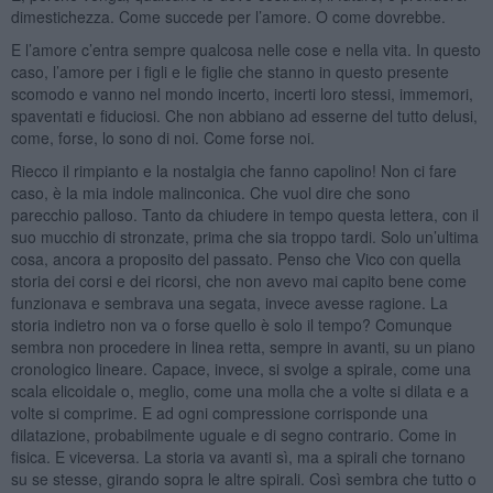
dimestichezza. Come succede per l’amore. O come dovrebbe.
E l’amore c’entra sempre qualcosa nelle cose e nella vita. In questo
caso, l’amore per i figli e le figlie che stanno in questo presente
scomodo e vanno nel mondo incerto, incerti loro stessi, immemori,
spaventati e fiduciosi. Che non abbiano ad esserne del tutto delusi,
come, forse, lo sono di noi. Come forse noi.
Riecco il rimpianto e la nostalgia che fanno capolino! Non ci fare
caso, è la mia indole malinconica. Che vuol dire che sono
parecchio palloso. Tanto da chiudere in tempo questa lettera, con il
suo mucchio di stronzate, prima che sia troppo tardi. Solo un’ultima
cosa, ancora a proposito del passato. Penso che Vico con quella
storia dei corsi e dei ricorsi, che non avevo mai capito bene come
funzionava e sembrava una segata, invece avesse ragione. La
storia indietro non va o forse quello è solo il tempo? Comunque
sembra non procedere in linea retta, sempre in avanti, su un piano
cronologico lineare. Capace, invece, si svolge a spirale, come una
scala elicoidale o, meglio, come una molla che a volte si dilata e a
volte si comprime. E ad ogni compressione corrisponde una
dilatazione, probabilmente uguale e di segno contrario. Come in
fisica. E viceversa. La storia va avanti sì, ma a spirali che tornano
su se stesse, girando sopra le altre spirali. Così sembra che tutto o