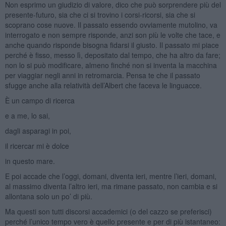
Non esprimo un giudizio di valore, dico che può sorprendere più del
presente-futuro, sia che ci si trovino i corsi-ricorsi, sia che si
scoprano cose nuove. Il passato essendo ovviamente mutolino, va
interrogato e non sempre risponde, anzi son più le volte che tace, e
anche quando risponde bisogna fidarsi il giusto. Il passato mi piace
perché è fisso, messo lì, depositato dal tempo, che ha altro da fare;
non lo si può modificare, almeno finché non si inventa la macchina
per viaggiar negli anni in retromarcia. Pensa te che il passato
sfugge anche alla relatività dell’Albert che faceva le linguacce.
È un campo di ricerca
e a me, lo sai,
dagli asparagi in poi,
il ricercar mi è dolce
in questo mare.
E poi accade che l’oggi, domani, diventa ieri, mentre l’ieri, domani,
al massimo diventa l’altro ieri, ma rimane passato, non cambia e si
allontana solo un po’ di più.
Ma questi son tutti discorsi accademici (o del cazzo se preferisci)
perché l’unico tempo vero è quello presente e per di più istantaneo: