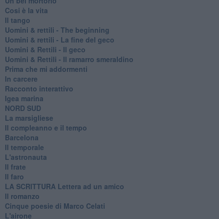
Un bel mortorio
Cosi è la vita
Il tango
​Uomini & rettili - The beginning
​Uomini & rettili - La fine del geco
Uomini & Rettili - Il geco
Uomini & Rettili - Il ramarro smeraldino
Prima che mi addormenti
In carcere
Racconto interattivo
Igea marina
​NORD SUD
La marsigliese
Il compleanno e il tempo
Barcelona
Il temporale
L'astronauta
Il frate
Il faro
​LA SCRITTURA Lettera ad un amico
Il romanzo
Cinque poesie di Marco Celati
L'airone