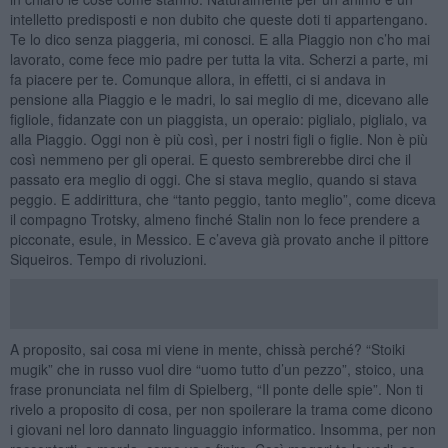
intelletto predisposti e non dubito che queste doti ti appartengano.
Te lo dico senza piaggeria, mi conosci. E alla Piaggio non c’ho mai
lavorato, come fece mio padre per tutta la vita. Scherzi a parte, mi
fa piacere per te. Comunque allora, in effetti, ci si andava in
pensione alla Piaggio e le madri, lo sai meglio di me, dicevano alle
figliole, fidanzate con un piaggista, un operaio: piglialo, piglialo, va
alla Piaggio. Oggi non è più così, per i nostri figli o figlie. Non è più
così nemmeno per gli operai. E questo sembrerebbe dirci che il
passato era meglio di oggi. Che si stava meglio, quando si stava
peggio. E addirittura, che “tanto peggio, tanto meglio”, come diceva
il compagno Trotsky, almeno finché Stalin non lo fece prendere a
picconate, esule, in Messico. E c’aveva già provato anche il pittore
Siqueiros. Tempo di rivoluzioni.
A proposito, sai cosa mi viene in mente, chissà perché? “Stoiki
mugik” che in russo vuol dire “uomo tutto d’un pezzo”, stoico, una
frase pronunciata nel film di Spielberg, “Il ponte delle spie”. Non ti
rivelo a proposito di cosa, per non spoilerare la trama come dicono
i giovani nel loro dannato linguaggio informatico. Insomma, per non