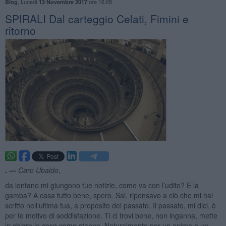
,
Lunedì
ore 16:05
Blog
13 Novembre 2017
SPIRALI Dal carteggio Celati, Fimini e
ritorno
. —
Caro Ubaldo
,
da lontano mi giungono tue notizie, come va con l’udito? E la
gamba? A casa tutto bene, spero. Sai, ripensavo a ciò che mi hai
scritto nell’ultima tua, a proposito del passato. Il passato, mi dici, è
per te motivo di soddisfazione. Ti ci trovi bene, non inganna, mette
in chiaro le cose come stanno. Naturalmente per un animo e un