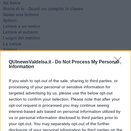
Ad Astra
Storia di io - Quasi un compito in classe
Quasi una lezione
Spleen
Lettera a un amico
Lettera al sultano
I sogni del mattino
La calura
Armani
Nuvole
Via Firenze
QUInewsValdelsa.it -
Do Not Process My Personal
Album
Information
Tristezza
I libri
If you wish to opt-out of the sale, sharing to third parties, or
La scadenza
processing of your personal or sensitive information for
Passo a due
targeted advertising by us, please use the below opt-out
Vivere
section to confirm your selection. Please note that after your
Prima di andare via
opt-out request is processed you may continue seeing
Triage
interest-based ads based on personal information utilized by
Persona
us or personal information disclosed to third parties prior to
Relitti
your opt-out. You may separately opt-out of the further
Lucio
disclosure of your personal information by third parties on the