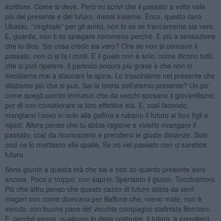
scrittore. Come si deve. Però mi scrivi che il passato a volte vale
più del presente e del futuro, messi insieme. Ecco, questo caro
Ubaldo, “cinghiale” per gli amici, non lo so se francamente sia vero.
E, guarda, non ti so spiegare nemmeno perché. E più a sensazione
che lo dico. Sai cosa credo sia vero? Che se non si conosce il
passato, non ci si fa i conti. E il guaio non è solo, come dicono tutti,
che si può ripetere. Il pericolo ancora più grave è che non ci
decidiamo mai a staccare la spina. Lo trasciniamo nel presente che
dilatiamo più che si può. Sai la teoria dell’eterno presente? Un po’
come quegli uomini immaturi che da vecchi sposano il giovanilismo,
pur di non considerare la loro effettiva età. E, così facendo,
mangiano l’uovo in culo alla gallina e rubano il futuro ai loro figli e
nipoti. Allora penso che tu abbia ragione a volerlo rivangare il
passato, così da riconoscerlo e prenderci le giuste distanze. Solo
così ce lo mettiamo alle spalle. Se no nel passato non ci sarebbe
futuro.
Sono giunto a questa età che sai e non so quanto presente avrò
ancora. Poco o troppo, non saprei. Speriamo il giusto. Tocchiamoci.
Più che altro penso che questo cazzo di futuro abbia da veni’,
magari non come dicevano per Baffone che, meno male, non è
venuto, con buona pace del vecchio compagno stalinista Borciani.
E, perché venga, qualcuno lo deve costruire, il futuro, e prenderci