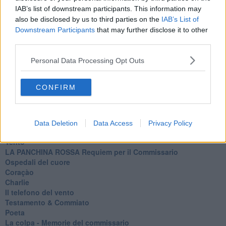
PRIMO
IAB’s list of downstream participants. This information may
Sogni & incubi
also be disclosed by us to third parties on the
IAB’s List of
Accidenti all’amore
Protezione civile
Downstream Participants
that may further disclose it to other
Walter
third parties.
Appunti per l'inverno
Il muro di Baj
Personal Data Processing Opt Outs
Biografia emotiva
La tempesta e altro
CONFIRM
Umani
I bolidi
Parole
Amarezza
Data Deletion
Data Access
Privacy Policy
Colpa & merito
Vento
​LA PANCHINA ROSSA Requiem per il Commissario
Ospedali del cuore
Coraçào
Charlie
Il telefono del vento
Testamento & Commiato
Poeta
​La colpa - Memorie del commissario