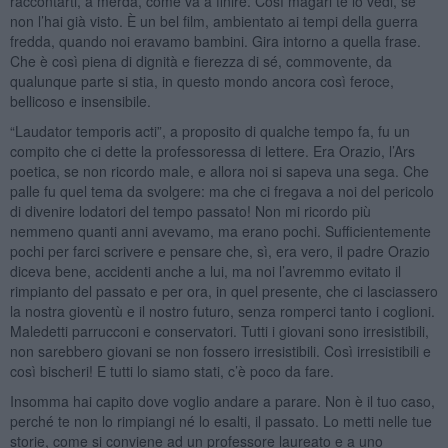
raccontarti, a merda, come va a finire. Così magari te lo vedi, se
non l’hai già visto. È un bel film, ambientato ai tempi della guerra
fredda, quando noi eravamo bambini. Gira intorno a quella frase.
Che è così piena di dignità e fierezza di sé, commovente, da
qualunque parte si stia, in questo mondo ancora così feroce,
bellicoso e insensibile.
“Laudator temporis acti”, a proposito di qualche tempo fa, fu un
compito che ci dette la professoressa di lettere. Era Orazio, l’Ars
poetica, se non ricordo male, e allora noi si sapeva una sega. Che
palle fu quel tema da svolgere: ma che ci fregava a noi del pericolo
di divenire lodatori del tempo passato! Non mi ricordo più
nemmeno quanti anni avevamo, ma erano pochi. Sufficientemente
pochi per farci scrivere e pensare che, sì, era vero, il padre Orazio
diceva bene, accidenti anche a lui, ma noi l’avremmo evitato il
rimpianto del passato e per ora, in quel presente, che ci lasciassero
la nostra gioventù e il nostro futuro, senza romperci tanto i coglioni.
Maledetti parrucconi e conservatori. Tutti i giovani sono irresistibili,
non sarebbero giovani se non fossero irresistibili. Così irresistibili e
così bischeri! E tutti lo siamo stati, c’è poco da fare.
Insomma hai capito dove voglio andare a parare. Non è il tuo caso,
perché te non lo rimpiangi né lo esalti, il passato. Lo metti nelle tue
storie, come si conviene ad un professore laureato e a uno