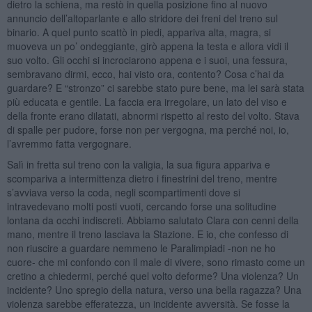
dietro la schiena, ma restò in quella posizione fino al nuovo
annuncio dell’altoparlante e allo stridore dei freni del treno sul
binario. A quel punto scattò in piedi, appariva alta, magra, si
muoveva un po’ ondeggiante, girò appena la testa e allora vidi il
suo volto. Gli occhi si incrociarono appena e i suoi, una fessura,
sembravano dirmi, ecco, hai visto ora, contento? Cosa c’hai da
guardare? E “stronzo” ci sarebbe stato pure bene, ma lei sarà stata
più educata e gentile. La faccia era irregolare, un lato del viso e
della fronte erano dilatati, abnormi rispetto al resto del volto. Stava
di spalle per pudore, forse non per vergogna, ma perché noi, io,
l’avremmo fatta vergognare.
Salì in fretta sul treno con la valigia, la sua figura appariva e
scompariva a intermittenza dietro i finestrini del treno, mentre
s’avviava verso la coda, negli scompartimenti dove si
intravedevano molti posti vuoti, cercando forse una solitudine
lontana da occhi indiscreti. Abbiamo salutato Clara con cenni della
mano, mentre il treno lasciava la Stazione. E io, che confesso di
non riuscire a guardare nemmeno le Paralimpiadi -non ne ho
cuore- che mi confondo con il male di vivere, sono rimasto come un
cretino a chiedermi, perché quel volto deforme? Una violenza? Un
incidente? Uno spregio della natura, verso una bella ragazza? Una
violenza sarebbe efferatezza, un incidente avversità. Se fosse la