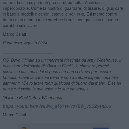
natura, la sua colpa matrigna sarebbe netta. Anch’essa
imperdonabile. Come la nostra di guardare, di fissare, di giudicare
in base a modelli e canoni estetici e non etici. E il merito contro
tanta colpa e tanto male sarebbe tirarci fuori qualcosa di buono,
sarebbe solo vivere.
Marco Celati
Pontedera, Agosto 2024
______________________
P.S.
Devo il finale ad un’intervista rilasciata da Amy Winehouse
. In
occasione dell’uscita di “Back to Black”
, le chiesero perché
scrivesse canzoni e lei rispose che non scriveva per essere
famosa, scriveva canzoni perch
é non avrebbe saputo cosa fare
altrimenti.
“Devo tirare fuori qualcosa di buono dal male”.
E se lei
non c’è riuscita
, la sua voce e le sue canzoni, sì.
"Back to Black", Amy Winehouse
https://youtu.be/0VvkWvl_aTo?si=v3VBW_vSGZyenb79
Marco Celati