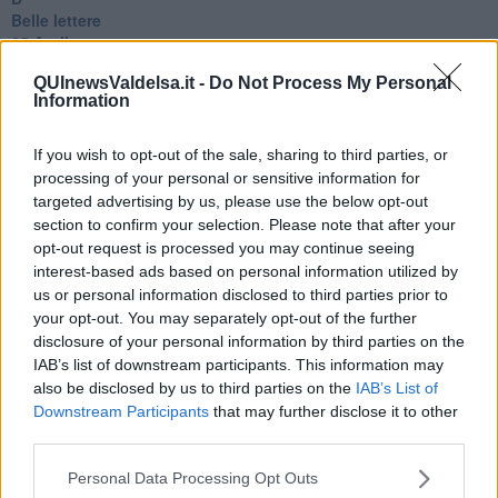
Belle lettere
25 Aprile
Todo el bien, todo el mal
QUInewsValdelsa.it -
Do Not Process My Personal
Silenzio
Information
Le parole
​L’Australiana
Le stelle del jazz
If you wish to opt-out of the sale, sharing to third parties, or
Vita & morte
processing of your personal or sensitive information for
Auguri
targeted advertising by us, please use the below opt-out
Moro
section to confirm your selection. Please note that after your
Passanti
opt-out request is processed you may continue seeing
Continuando, la nonna e il carretto
interest-based ads based on personal information utilized by
Metaverso smart
us or personal information disclosed to third parties prior to
Fiamme
your opt-out. You may separately opt-out of the further
Anzi
disclosure of your personal information by third parties on the
Confessioni autoreferenziali
IAB’s list of downstream participants. This information may
Utopie
also be disclosed by us to third parties on the
IAB’s List of
Estate
Downstream Participants
that may further disclose it to other
Il lago
third parties.
Il diluvio
La classe
Personal Data Processing Opt Outs
Pensieri incoerenti