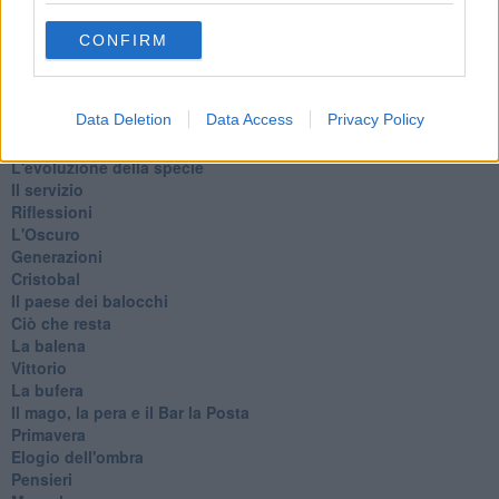
Dal balcone
Insomnia
CONFIRM
Il guardiano
Lo sgombero
Erodoto e Tucidide
Data Deletion
Data Access
Privacy Policy
Il padre della storia
Pensieri brevi
L'evoluzione della specie
Il servizio
Riflessioni
L'Oscuro
Generazioni
Cristobal
Il paese dei balocchi
Ciò che resta
La balena
Vittorio
La bufera
Il mago, la pera e il Bar la Posta
Primavera
Elogio dell'ombra
Pensieri