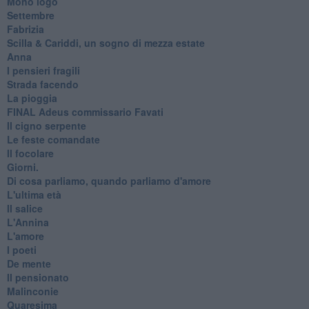
Mono logo
Settembre
Fabrizia
​Scilla & Cariddi, un sogno di mezza estate
Anna
I pensieri fragili
Strada facendo
La pioggia
FINAL Adeus commissario Favati
Il cigno serpente
Le feste comandate
Il focolare
Giorni.
Di cosa parliamo, quando parliamo d'amore
L'ultima età
Il salice
L'Annina
L'amore
I poeti
De mente
Il pensionato
Malinconie
Quaresima