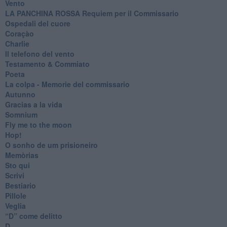
Vento
​LA PANCHINA ROSSA Requiem per il Commissario
Ospedali del cuore
Coraçào
Charlie
Il telefono del vento
Testamento & Commiato
Poeta
​La colpa - Memorie del commissario
Autunno
Gracias a la vida
Somnium
Fly me to the moon
Hop!
O sonho de um prisioneiro
Memòrias
Sto qui
Scrivi
Bestiario
Pillole
Veglia
​“D” come delitto
D