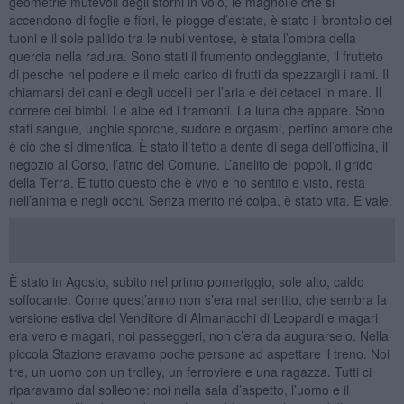
geometrie mutevoli degli storni in volo, le magnolie che si
accendono di foglie e fiori, le piogge d’estate, è stato il brontolio dei
tuoni e il sole pallido tra le nubi ventose, è stata l’ombra della
quercia nella radura. Sono stati il frumento ondeggiante, il frutteto
di pesche nel podere e il melo carico di frutti da spezzargli i rami. Il
chiamarsi dei cani e degli uccelli per l’aria e dei cetacei in mare. Il
correre dei bimbi. Le albe ed i tramonti. La luna che appare. Sono
stati sangue, unghie sporche, sudore e orgasmi, perfino amore che
è ciò che si dimentica. È stato il tetto a dente di sega dell’officina, il
negozio al Corso, l’atrio del Comune. L’anelito dei popoli, il grido
della Terra. E tutto questo che è vivo e ho sentito e visto, resta
nell’anima e negli occhi. Senza merito né colpa, è stato vita. E vale.
È stato in Agosto, subito nel primo pomeriggio, sole alto, caldo
soffocante. Come quest’anno non s’era mai sentito, che sembra la
versione estiva del Venditore di Almanacchi di Leopardi e magari
era vero e magari, noi passeggeri, non c’era da augurarselo. Nella
piccola Stazione eravamo poche persone ad aspettare il treno. Noi
tre, un uomo con un trolley, un ferroviere e una ragazza. Tutti ci
riparavamo dal solleone: noi nella sala d’aspetto, l’uomo e il