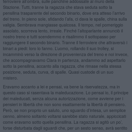
ferroviere all’ombra, sulle panchine addossate al muro della
Stazione. Tutti, tranne la ragazza che stava seduta sotto la
pensilina trasparente del secondo binario, dove era atteso l’arrivo
del treno. In pieno sole, sfidando l’afa, ci dava le spalle, china sulla
valigia. Sembrava mangiasse qualcosa. Il tempo, nel pomeriggio
assolato, scorreva lento, irreale. Finché l’altoparlante annunciò il
nostro treno e tutti scendemmo e risalimmo il sottopasso per
raggiungere il secondo binario. Tranne il ferroviere che attraversò i
binari a piedi: loro lo fanno. L’uomo, rollando il suo trolley, si
incamminò verso la direzione di provenienza del treno e noi invece,
che accompagnavamo Clara in partenza, andammo ad aspettarlo
sotto la pensilina, accanto alla ragazza, che rimase nella stessa
posizione, seduta, curva, di spalle. Quasi custode di un suo
mistero.
Eravamo accanto a lei e pensai, va bene la riservatezza, ma in
questo caso si rasentava la maleducazione. Lo pensai io, il principe
dei maleducati, senza alcuna autorizzazione, come avviene per i
pensieri in libertà che non sono esattamente la libertà di pensiero.
Però, se non proprio un saluto, uno sguardo d’intesa, un semplice
cenno, almeno soltanto voltarsi sarebbe stato naturale, appiccicati
come eravamo sotto quella pensilina. La ragazza si agitò un po’,
forse disturbata dagli sguardi che, per un sesto senso, avrà sentito