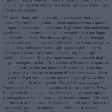
un uomo, per l'umanità della Terra e per la Terra degli uomini, degli
animali e delle piante.
C'è l'amore libero, chi lo fa con chi vuole e quando vuole, anche
troppo. I
figli dei fiori
negli anni sessanta appartenevano a questa
fattispecie: almeno così loro dicevano. E gli islamici che ammettono
la poligamia: questo invece è provato, consentito dalla loro legge,
nonché dalla loro fede. Ricordo sulla spiaggia di Saly in Senegal,
dove eravamo per un progetto di solidarietà, una discussione presa
un dopocena, sotto un cielo meravigliosamente stellato, in riva
all'Oceano Atlantico, tra l'assessore femminista, la consigliera
cattolica e l'immenso Djiby, che rappresentava la comunità degli
emigrati senegalesi in Italia. Djiby nel nostro Paese voleva sposarsi
e quando gli dicevo che non poteva farlo perché aveva già due
mogli, rispondeva che lui era un uomo di fede e non poteva vivere
nel peccato. E poi raccontava che una sua moglie gli aveva chiesto
un cellulare e lui le aveva risposto:
"Perch
è
?
Sei una manager?"
Presentandoci l'aspirante nuova consorte ci disse:
"Lei
è
la Ferrari!"
Teneva testa alle due agguerrite donne non so con quali ragioni e
io, coraggiosamente, con la scusa che dovevo preparare il discorso
per l'incontro all'Ambasciata dell'indomani, mi eclissai e li lasciai lì a
discutere e litigare nella notte calma e stellata, sulle sponde