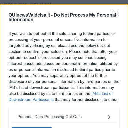
Todo el bien, todo el mal
Silenzio
QUInewsValdelsa.it -
Do Not Process My Personal
Le parole
Information
​L’Australiana
Le stelle del jazz
Vita & morte
If you wish to opt-out of the sale, sharing to third parties, or
Auguri
processing of your personal or sensitive information for
Moro
targeted advertising by us, please use the below opt-out
Passanti
section to confirm your selection. Please note that after your
Continuando, la nonna e il carretto
opt-out request is processed you may continue seeing
Metaverso smart
interest-based ads based on personal information utilized by
Fiamme
us or personal information disclosed to third parties prior to
Anzi
your opt-out. You may separately opt-out of the further
Confessioni autoreferenziali
disclosure of your personal information by third parties on the
Utopie
IAB’s list of downstream participants. This information may
Estate
also be disclosed by us to third parties on the
IAB’s List of
Il lago
Downstream Participants
that may further disclose it to other
Il diluvio
third parties.
La classe
Pensieri incoerenti
Personal Data Processing Opt Outs
Dal balcone
Insomnia