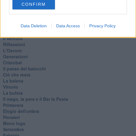
Il guardiano
CONFIRM
Lo sgombero
Erodoto e Tucidide
Il padre della storia
Pensieri brevi
Data Deletion
Data Access
Privacy Policy
L'evoluzione della specie
Il servizio
Riflessioni
L'Oscuro
Generazioni
Cristobal
Il paese dei balocchi
Ciò che resta
La balena
Vittorio
La bufera
Il mago, la pera e il Bar la Posta
Primavera
Elogio dell'ombra
Pensieri
Mono logo
Settembre
Fabrizia