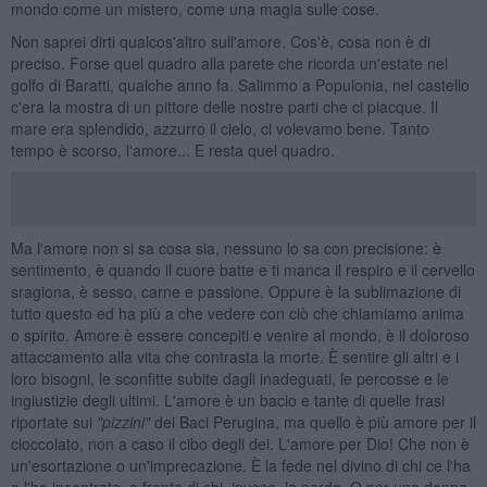
mondo come un mistero, come una magia sulle cose.
Non saprei dirti qualcos'altro sull'amore. Cos'è, cosa non è di
preciso. Forse quel quadro alla parete che ricorda un'estate nel
golfo di Baratti, qualche anno fa. Salimmo a Populonia, nel castello
c'era la mostra di un pittore delle nostre parti che ci piacque. Il
mare era splendido, azzurro il cielo, ci volevamo bene. Tanto
tempo è scorso, l'amore... E resta quel quadro.
Ma l'amore non si sa cosa sia, nessuno lo sa con precisione: è
sentimento, è quando il cuore batte e ti manca il respiro e il cervello
sragiona, è sesso, carne e passione. Oppure è la sublimazione di
tutto questo ed ha più a che vedere con ciò che chiamiamo anima
o spirito. Amore è essere concepiti e venire al mondo, è il doloroso
attaccamento alla vita che contrasta la morte. È sentire gli altri e i
loro bisogni, le sconfitte subite dagli inadeguati, le percosse e le
ingiustizie degli ultimi. L'amore è un bacio e tante di quelle frasi
riportate sui
"pizzini"
dei Baci Perugina, ma quello è più amore per il
cioccolato, non a caso il cibo degli dei. L'amore per Dio! Che non è
un'esortazione o un'imprecazione. È la fede nel divino di chi ce l'ha
o l'ha incontrata, a fronte di chi, invece, la perde. O per una donna,