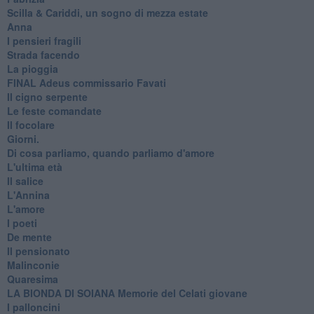
​Scilla & Cariddi, un sogno di mezza estate
Anna
I pensieri fragili
Strada facendo
La pioggia
FINAL Adeus commissario Favati
Il cigno serpente
Le feste comandate
Il focolare
Giorni.
Di cosa parliamo, quando parliamo d'amore
L'ultima età
Il salice
L'Annina
L'amore
I poeti
De mente
Il pensionato
Malinconie
Quaresima
LA BIONDA DI SOIANA Memorie del Celati giovane
I palloncini