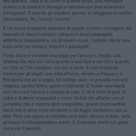
dell'Atlantico. Djiby è un uomo di grande cuore, una montagna
d'uomo e la mattina in Senegal si ristorava con diversi beveroni
d'integratori. E quando gli chiedevo perché, lui sfoggiava un sorriso
bianchissimo. Ah, l'amore, l'amore!
E c'è invece il rapporto esclusivo di coppia, ci sono i monogami: ad
esempio in natura i piccioni, i pinguini e alcuni pappagalli,
addirittura inseparabili e, tra gli esseri umani, i cattolici. Ma la cosa
è più certa per piccioni, pinguini e pappagalli.
Forse allora ci vorrebbe una legge per l'amore o, meglio, una
direttiva che dica con chi e quando si può fare e con chi e quando
no. Che so? Un massimo, non più di tanto. E una frequenza
minima per gli sfigati: una volta all'anno, almeno a Pasqua o a
Primavera che dir si voglia. Un obbligo laico, un precetto non solo
religioso, purché libero, aperto e tollerante. E invece una regola
non c'è e così l'amore è lasciato al caso. E ciò è fonte di guai, di
colpe e di danni, irreparabili o meno. Si dirà che
all'amor non si
comanda
, che è materia tanto irregolabile, quanto imprevedibile,
tant'è che
in amor vince chi perde o chi fugge
, perlomeno così si
dice. Però una regola si potrebbe pure dare, almeno in Italia, tanto
gli italiani la infrangerebbero subito. E ci sarebbe anche più gusto,
come per il peccato.