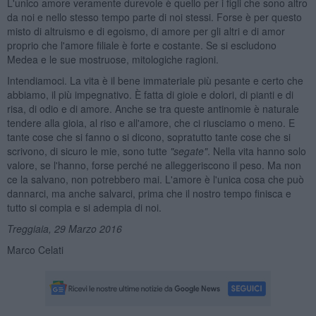
L'unico amore veramente durevole è quello per i figli che sono altro
da noi e nello stesso tempo parte di noi stessi. Forse è per questo
misto di altruismo e di egoismo, di amore per gli altri e di amor
proprio che l'amore filiale è forte e costante. Se si escludono
Medea e le sue mostruose, mitologiche ragioni.
Intendiamoci. La vita è il bene immateriale più pesante e certo che
abbiamo, il più impegnativo. È fatta di gioie e dolori, di pianti e di
risa, di odio e di amore. Anche se tra queste antinomie è naturale
tendere alla gioia, al riso e all'amore, che ci riusciamo o meno. E
tante cose che si fanno o si dicono, sopratutto tante cose che si
scrivono, di sicuro le mie, sono tutte
"segate
"
. Nella vita hanno solo
valore, se l'hanno, forse perché ne alleggeriscono il peso. Ma non
ce la salvano, non potrebbero mai. L'amore è l'unica cosa che può
dannarci, ma anche salvarci, prima che il nostro tempo finisca e
tutto si compia e si adempia di noi.
Treggiaia, 29 Marzo 2016
Marco Celati