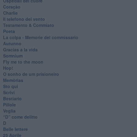
Ospedali del cuore
Coraçào
Charlie
Il telefono del vento
Testamento & Commiato
Poeta
​La colpa - Memorie del commissario
Autunno
Gracias a la vida
Somnium
Fly me to the moon
Hop!
O sonho de um prisioneiro
Memòrias
Sto qui
Scrivi
Bestiario
Pillole
Veglia
​“D” come delitto
D
Belle lettere
25 Aprile