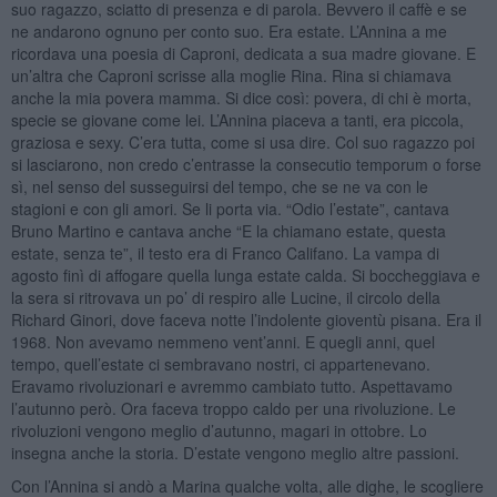
suo ragazzo, sciatto di presenza e di parola. Bevvero il caffè e se
ne andarono ognuno per conto suo. Era estate. L’Annina a me
ricordava una poesia di Caproni, dedicata a sua madre giovane. E
un’altra che Caproni scrisse alla moglie Rina. Rina si chiamava
anche la mia povera mamma. Si dice così: povera, di chi è morta,
specie se giovane come lei. L’Annina piaceva a tanti, era piccola,
graziosa e sexy. C’era tutta, come si usa dire. Col suo ragazzo poi
si lasciarono, non credo c’entrasse la consecutio temporum o forse
sì, nel senso del susseguirsi del tempo, che se ne va con le
stagioni e con gli amori. Se li porta via. “Odio l’estate”, cantava
Bruno Martino e cantava anche “E la chiamano estate, questa
estate, senza te”, il testo era di Franco Califano. La vampa di
agosto finì di affogare quella lunga estate calda. Si boccheggiava e
la sera si ritrovava un po’ di respiro alle Lucine, il circolo della
Richard Ginori, dove faceva notte l’indolente gioventù pisana. Era il
1968. Non avevamo nemmeno vent’anni. E quegli anni, quel
tempo, quell’estate ci sembravano nostri, ci appartenevano.
Eravamo rivoluzionari e avremmo cambiato tutto. Aspettavamo
l’autunno però. Ora faceva troppo caldo per una rivoluzione. Le
rivoluzioni vengono meglio d’autunno, magari in ottobre. Lo
insegna anche la storia. D’estate vengono meglio altre passioni.
Con l’Annina si andò a Marina qualche volta, alle dighe, le scogliere