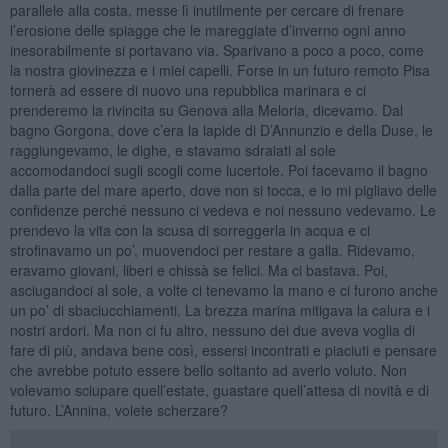
parallele alla costa, messe lì inutilmente per cercare di frenare
l’erosione delle spiagge che le mareggiate d’inverno ogni anno
inesorabilmente si portavano via. Sparivano a poco a poco, come
la nostra giovinezza e i miei capelli. Forse in un futuro remoto Pisa
tornerà ad essere di nuovo una repubblica marinara e ci
prenderemo la rivincita su Genova alla Meloria, dicevamo. Dal
bagno Gorgona, dove c’era la lapide di D’Annunzio e della Duse, le
raggiungevamo, le dighe, e stavamo sdraiati al sole
accomodandoci sugli scogli come lucertole. Poi facevamo il bagno
dalla parte del mare aperto, dove non si tocca, e io mi pigliavo delle
confidenze perché nessuno ci vedeva e noi nessuno vedevamo. Le
prendevo la vita con la scusa di sorreggerla in acqua e ci
strofinavamo un po’, muovendoci per restare a galla. Ridevamo,
eravamo giovani, liberi e chissà se felici. Ma ci bastava. Poi,
asciugandoci al sole, a volte ci tenevamo la mano e ci furono anche
un po’ di sbaciucchiamenti. La brezza marina mitigava la calura e i
nostri ardori. Ma non ci fu altro, nessuno dei due aveva voglia di
fare di più, andava bene così, essersi incontrati e piaciuti e pensare
che avrebbe potuto essere bello soltanto ad averlo voluto. Non
volevamo sciupare quell’estate, guastare quell’attesa di novità e di
futuro. L’Annina, volete scherzare?