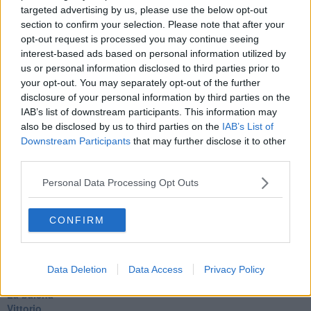
Utopie
targeted advertising by us, please use the below opt-out
Estate
section to confirm your selection. Please note that after your
Il lago
opt-out request is processed you may continue seeing
Il diluvio
interest-based ads based on personal information utilized by
La classe
us or personal information disclosed to third parties prior to
Pensieri incoerenti
your opt-out. You may separately opt-out of the further
Dal balcone
disclosure of your personal information by third parties on the
Insomnia
IAB’s list of downstream participants. This information may
Il guardiano
also be disclosed by us to third parties on the
IAB’s List of
Lo sgombero
Erodoto e Tucidide
Downstream Participants
that may further disclose it to other
Il padre della storia
third parties.
Pensieri brevi
L'evoluzione della specie
Personal Data Processing Opt Outs
Il servizio
Riflessioni
CONFIRM
L'Oscuro
Generazioni
Cristobal
Il paese dei balocchi
Data Deletion
Data Access
Privacy Policy
Ciò che resta
La balena
Vittorio