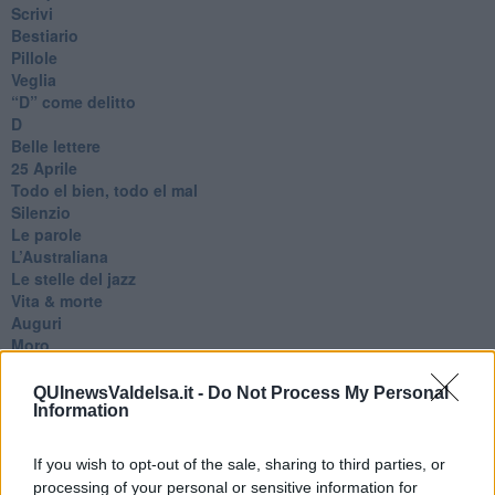
Scrivi
Bestiario
Pillole
Veglia
​“D” come delitto
D
Belle lettere
25 Aprile
Todo el bien, todo el mal
Silenzio
Le parole
​L’Australiana
Le stelle del jazz
Vita & morte
Auguri
Moro
Passanti
Continuando, la nonna e il carretto
QUInewsValdelsa.it -
Do Not Process My Personal
Metaverso smart
Information
Fiamme
Anzi
If you wish to opt-out of the sale, sharing to third parties, or
Confessioni autoreferenziali
processing of your personal or sensitive information for