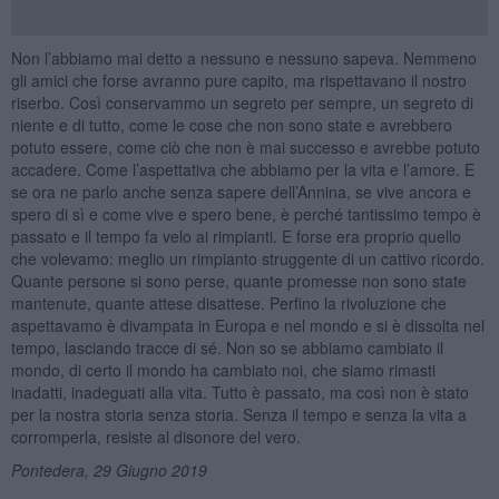
Non l’abbiamo mai detto a nessuno e nessuno sapeva. Nemmeno
gli amici che forse avranno pure capito, ma rispettavano il nostro
riserbo. Così conservammo un segreto per sempre, un segreto di
niente e di tutto, come le cose che non sono state e avrebbero
potuto essere, come ciò che non è mai successo e avrebbe potuto
accadere. Come l’aspettativa che abbiamo per la vita e l’amore. E
se ora ne parlo anche senza sapere dell’Annina, se vive ancora e
spero di sì e come vive e spero bene, è perché tantissimo tempo è
passato e il tempo fa velo ai rimpianti. E forse era proprio quello
che volevamo: meglio un rimpianto struggente di un cattivo ricordo.
Quante persone si sono perse, quante promesse non sono state
mantenute, quante attese disattese. Perfino la rivoluzione che
aspettavamo è divampata in Europa e nel mondo e si è dissolta nel
tempo, lasciando tracce di sé. Non so se abbiamo cambiato il
mondo, di certo il mondo ha cambiato noi, che siamo rimasti
inadatti, inadeguati alla vita. Tutto è passato, ma così non è stato
per la nostra storia senza storia. Senza il tempo e senza la vita a
corromperla, resiste al disonore del vero.
Pontedera, 29 Giugno 2019