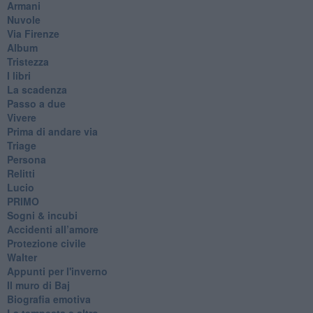
Armani
Nuvole
Via Firenze
Album
Tristezza
I libri
La scadenza
Passo a due
Vivere
Prima di andare via
Triage
Persona
Relitti
Lucio
PRIMO
Sogni & incubi
Accidenti all’amore
Protezione civile
Walter
Appunti per l'inverno
Il muro di Baj
Biografia emotiva
La tempesta e altro