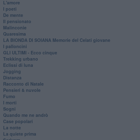
L'amore
I poeti
De mente
Il pensionato
Malinconie
Quaresima
LA BIONDA DI SOIANA Memorie del Celati giovane
I palloncini
GLI ULTIMI - Ecco cinque
Trekking urbano
Eclissi di luna
Jogging
Distanza
Racconto di Natale
Pensieri & nuvole
Fumo
I morti
Sogni
Quando me ne andrò
Case popolari
La notte
La quiete prima
Scrivere