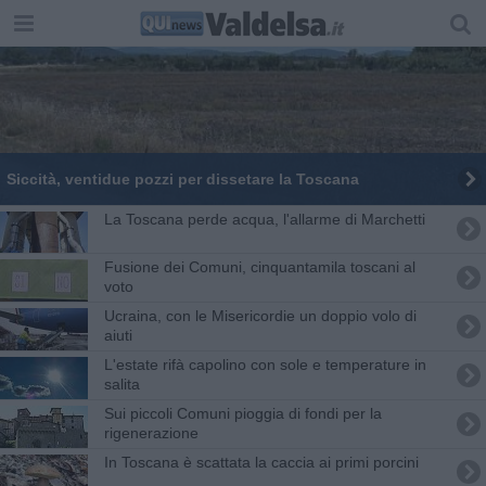
Siccità, ventidue pozzi per dissetare la Toscana
La Toscana perde acqua, l'allarme di Marchetti
Fusione dei Comuni, cinquantamila toscani al
voto
Ucraina, con le Misericordie un doppio volo di
aiuti
L'estate rifà capolino con sole e temperature in
salita
Sui piccoli Comuni pioggia di fondi per la
rigenerazione
In Toscana è scattata la caccia ai primi porcini