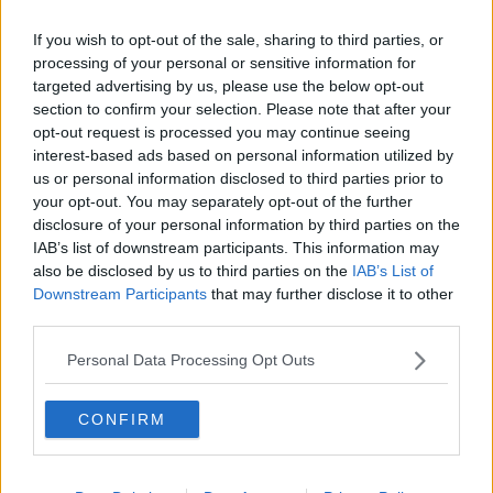
Sanità più moderna, piano da 112 milioni di euro
If you wish to opt-out of the sale, sharing to third parties, or
Turismo, Ferragosto da tutto esaurito
processing of your personal or sensitive information for
targeted advertising by us, please use the below opt-out
section to confirm your selection. Please note that after your
Toscani nel mondo, 214.121 vivono all'estero
opt-out request is processed you may continue seeing
interest-based ads based on personal information utilized by
Alberi monumentali, in Toscana 165 giganti verdi
us or personal information disclosed to third parties prior to
your opt-out. You may separately opt-out of the further
Termosifoni, le date di accensione Comune per
disclosure of your personal information by third parties on the
Comune
IAB’s list of downstream participants. This information may
Temporale investe la Toscana, traghetti fermi
also be disclosed by us to third parties on the
IAB’s List of
all'Elba
Downstream Participants
that may further disclose it to other
Fusioni, si vota in dieci Comuni
third parties.
Quasi due milioni di toscani chiamati alle urne
Personal Data Processing Opt Outs
Quattro milioni per la sicurezza delle strade
CONFIRM
Nubifragi, venti milioni la prima stima dei danni