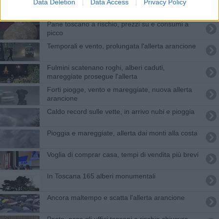
Data Deletion
Data Access
Privacy Policy
Dalla Regione in arrivo 10 milioni per i ponti
Pane toscano a rischio, prezzi su e consumi a
picco
Temporali e vento, prolungata l'allerta arancione
Fulmini scatenano roghi, alberi caduti,
mareggiate prosegue l'allerta
Forti piogge, vento e mareggiate, nuova allerta
arancione
Caldo record sulle vette, in arrivo nubi e pioggia
Pioggia e mareggiate, allerta dai monti alla costa
Voglia di comprar casa, tempi di vendita più brevi
In Toscana 165 alberi monumentali
Ancora maltempo e scatta l'allerta arancione
Poste, ecco gli uffici toscani a rischio chiusura