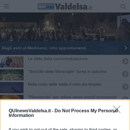
Dagli astri al Medioevo, otto appuntamenti
Le sfide della neuromodulazione
“Sovicille delle Meraviglie” torna in autunno
Nella notte delle stelle il cielo più limpido
“Planetando” per volare verso mondi sconosciuti
Stelle di Natale a Castello
QUInewsValdelsa.it -
Do Not Process My Personal
Information
Una serata con “Le stelle sopra il Castello”
If you wish to opt-out of the sale, sharing to third parties, or