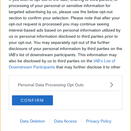
I primi dieci anni dell'osservatorio del Chianti
processing of your personal or sensitive information for
targeted advertising by us, please use the below opt-out
section to confirm your selection. Please note that after your
A Montarrenti intercettato un raggio gamma
opt-out request is processed you may continue seeing
interest-based ads based on personal information utilized by
La poesia tra le stelle dell'Osservatorio
us or personal information disclosed to third parties prior to
your opt-out. You may separately opt-out of the further
Per l'Immacolata il borgo accende le luminarie
disclosure of your personal information by third parties on the
IAB’s list of downstream participants. This information may
Si torna a rivedere le stelle a Montarrenti
also be disclosed by us to third parties on the
IAB’s List of
Downstream Participants
that may further disclose it to other
I miti e le stelle a Dometaia
third parties.
"1,2,3... scienza!" torna al Volta
Personal Data Processing Opt Outs
Tedx Colle, ecco il programma
CONFIRM
Studenti del liceo scoprono una nuova stella
Gli studenti diventano attori per l'ambiente
Data Deletion
Data Access
Privacy Policy