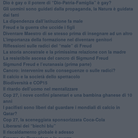
​Dio è gay o il potere di “Dio-Patria-Famiglia” è gay?
​Gli uomini sono guidati dalla propaganda, la Natura è guidata
dai fatti
La dipendenza dall’istituzione fa male
​Freud e la guerra che uccide i figli
​Diventare Maestro di se stesso prima di insegnare ad un altro
L’importanza della formazione nel diventare genitori
Riflessioni sulle radici del “male” di Freud
​La storia ancestrale e la primissima relazione con la madre
​La resistibile ascesa del cancro di Sigmund Freud
Sigmund Freud e l’eutanasia (prima parte)
Cancro: intervenire sulle conseguenze o sulle radici?
​Il calcio e la società dello spettacolo
Biodiversità e COP15
​Il ritardo dell’uomo nel mentalizzare
​Cop 27, i nove confini planetari e una bambina ghanese di 10
anni
​I pacifisti sono liberi dal guardare i mondiali di calcio in
Qatar?
​Cop 27, la sceneggiata sponsorizzata Coca-Cola
​Liberarsi dei “biechi blu”
Il riscaldamento globale è adesso
​Erasmo da Rotterdam e la guerra