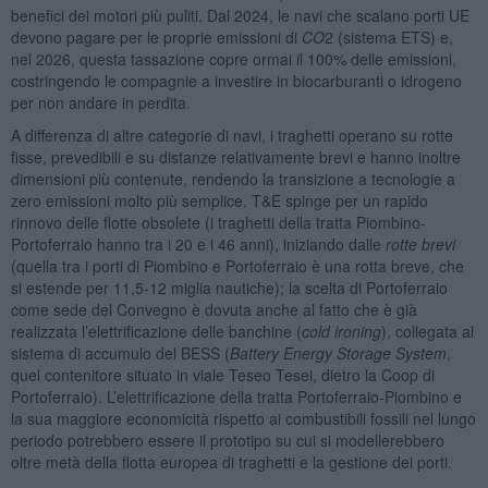
benefici dei motori più puliti. Dal 2024, le navi che scalano porti UE
devono pagare per le proprie emissioni di
CO
2 (sistema ETS) e,
nel 2026, questa tassazione copre ormai il 100% delle emissioni,
costringendo le compagnie a investire in biocarburanti o idrogeno
per non andare in perdita.
A differenza di altre categorie di navi, i traghetti operano su rotte
fisse, prevedibili e su distanze relativamente brevi e hanno inoltre
dimensioni più contenute, rendendo la transizione a tecnologie a
zero emissioni molto più semplice. T&E spinge per un rapido
rinnovo delle flotte obsolete (i traghetti della tratta Piombino-
Portoferraio hanno tra i 20 e i 46 anni), iniziando dalle
rotte brevi
(quella tra i porti di Piombino e Portoferraio è una rotta breve, che
si estende per 11,5-12 miglia nautiche); la scelta di Portoferraio
come sede del Convegno è dovuta anche al fatto che è già
realizzata l’elettrificazione delle banchine (
cold ironing
), collegata al
sistema di accumulo del BESS (
Battery Energy Storage System
,
quel contenitore situato in viale Teseo Tesei, dietro la Coop di
Portoferraio). L’elettrificazione della tratta Portoferraio-Piombino e
la sua maggiore economicità rispetto ai combustibili fossili nel lungo
periodo potrebbero essere il prototipo su cui si modellerebbero
oltre metà della flotta europea di traghetti e la gestione dei porti.