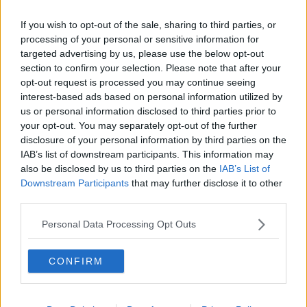
2) negli interessi di Terna rientrano la flessibilità e l’accumulo
If you wish to opt-out of the sale, sharing to third parties, or
virtuale di energia per stabilizzare il sistema,
processing of your personal or sensitive information for
3) negli interesse del Comune di Portoferraio rientra la destinazione
targeted advertising by us, please use the below opt-out
a famiglie e istituzioni cittadine di una quota dell’energia prodotta.
section to confirm your selection. Please note that after your
Sarà un Convegno utile? Già le sue conclusioni daranno una prima
opt-out request is processed you may continue seeing
risposta a questa domanda!
interest-based ads based on personal information utilized by
us or personal information disclosed to third parties prior to
Adolfo Santoro
your opt-out. You may separately opt-out of the further
disclosure of your personal information by third parties on the
IAB’s list of downstream participants. This information may
also be disclosed by us to third parties on the
IAB’s List of
Downstream Participants
that may further disclose it to other
third parties.
Se vuoi leggere le notizie principali della Toscana iscriviti alla
Newsletter QUInews - ToscanaMedia.
Arriva gratis tutti i giorni
Personal Data Processing Opt Outs
alle 20:00 direttamente nella tua casella di posta.
Basta cliccare
QUI
CONFIRM
Ti potrebbe interessare anche:
Articoli dal Blog “Disincantato” di Adolfo Santoro