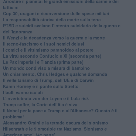
Arrostire il pianeta: le grandi emissioni della carne e dei
latticini
​Cop 30, uragani e riconversione delle spese militari
La responsabilità storica della morte sulla terra
PTSD e suicidi svelano l’intento suicidario della guerra e
dell’ignoranza
Il Wenzi e la decadenza verso la guerra e la morte
​Il tecno-fascismo e i suoi nemici delusi
​I comici e il vittimismo paranoideo al potere
​La virtù secondo Confucio e Xi (seconda parte)
Le Pax imperiali e Tianxia (prima parte)
Un mondo condiviso a misura di bambino
​Un chiarimento, Chris Hedges e qualche domanda
Il velleitarismo di Trump, dell’UE e di Darwin
​Karen Horney e il ponte sullo Stretto
​I bulli vanno isolati
L’invertebrata von der Leyen e il Lula-risk
Trump soffre, la Corte dell'Aia è viva
​Il Nobel per la pace a Trump o all’Albanese? Questo è il
problema!
​Alessandro Orsini e la tetrade oscura del sionismo
​Hilsenrath e le 9 omotipie tra Nazismo, Sionismo e
Americanismo" (4^ parte)