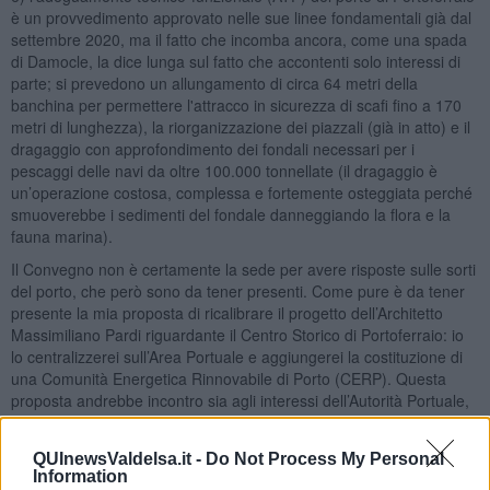
è un provvedimento approvato nelle sue linee fondamentali già dal
settembre 2020, ma il fatto che incomba ancora, come una spada
di Damocle, la dice lunga sul fatto che accontenti solo interessi di
parte; si prevedono un allungamento di circa 64 metri della
banchina per permettere l'attracco in sicurezza di scafi fino a 170
metri di lunghezza), la riorganizzazione dei piazzali (già in atto) e il
dragaggio con approfondimento dei fondali necessari per i
pescaggi delle navi da oltre 100.000 tonnellate (il dragaggio è
un’operazione costosa, complessa e fortemente osteggiata perché
smuoverebbe i sedimenti del fondale danneggiando la flora e la
fauna marina).
Il Convegno non è certamente la sede per avere risposte sulle sorti
del porto, che però sono da tener presenti. Come pure è da tener
presente la mia proposta di ricalibrare il progetto dell’Architetto
Massimiliano Pardi riguardante il Centro Storico di Portoferraio: io
lo centralizzerei sull’Area Portuale e aggiungerei la costituzione di
una Comunità Energetica Rinnovabile di Porto (CERP). Questa
proposta andrebbe incontro sia agli interessi dell’Autorità Portuale,
sia di Terna, sia del Sindaco e dei Cittadini di Portoferraio:
1) nei compiti dell’Autorità di Sistema Portuale (AdSP) rientra il
QUInewsValdelsa.it -
Do Not Process My Personal
compito di decarbonizzare i porti e adempiere ai mandati europei,
Information