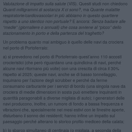
Valutazione di impatto sulla salute
(VIS). Questi studi non chiedono
Quanti milligrammi di sostanza X ci sono?
, ma
Quante malattie
respiratorie/cardiovascolari in più abbiamo in questo quartiere
rispetto a uno identico non portuale?
E ancora:
Senza badare alle
“medie” (giornaliere o annuali) che cosa avviene al “picco” dello
stazionamento in porto e della partenza del traghetto?
Un problema quanto mai ambiguo è quello delle navi da crociera
nel porto di Portoferraio:
a) si prevedono nel porto di Portoferraio quest’anno 110 accosti
crocieristici (che però riguardano una quindicina di navi, perché
alcune navi ritornano più volte) con una crescita di circa il 30%
rispetto al 2025; queste navi, anche se di basso tonnellaggio,
inquinano per l’azione degli scrubber e perché da ferme
consumano carburante per i servizi di bordo (una singola nave da
crociera di medie dimensioni in sosta può emettere inquinanti in
quantità paragonabili a diverse migliaia di auto); i generatori delle
navi producono, inoltre, un rumore di fondo a bassa frequenza e
vibrazioni che, specialmente nei mesi estivi con le finestre aperte,
disturbano il sonno dei residenti; hanno infine un impatto sul
paesaggio perché alterano lo storico profilo mediceo della calata;
b) lo sbarco simultaneo di centinaia (o migliaia, a seconda della