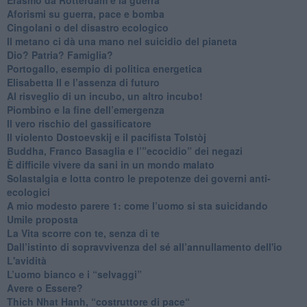
​Aforismi su guerra, pace e bomba
Cingolani o del disastro ecologico
​Il metano ci dà una mano nel suicidio del pianeta
​Dio? Patria? Famiglia?
Portogallo, esempio di politica energetica
​Elisabetta II e l’assenza di futuro
Al risveglio di un incubo, un altro incubo!
​Piombino e la fine dell’emergenza
​Il vero rischio del gassificatore
​Il violento Dostoevskij e il pacifista Tolstòj
​Buddha, Franco Basaglia e l’”ecocidio” dei negazi
​È difficile vivere da sani in un mondo malato
Solastalgia e lotta contro le prepotenze dei governi anti-
ecologici
​A mio modesto parere 1: come l’uomo si sta suicidando
​Umile proposta
​La Vita scorre con te, senza di te
​Dall’istinto di sopravvivenza del sé all’annullamento dell'io
L'avidità
​L’uomo bianco e i “selvaggi”
​Avere o Essere?
​Thich Nhat Hanh, “costruttore di pace“