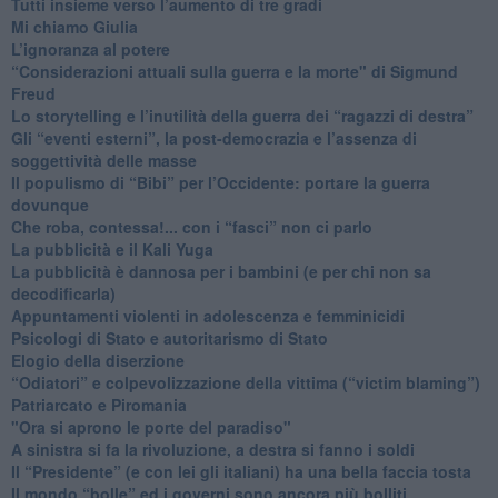
​Tutti insieme verso l’aumento di tre gradi
Mi chiamo Giulia
L’ignoranza al potere
​“Considerazioni attuali sulla guerra e la morte" di Sigmund
Freud
​Lo storytelling e l’inutilità della guerra dei “ragazzi di destra”
​Gli “eventi esterni”, la post-democrazia e l’assenza di
soggettività delle masse
​Il populismo di “Bibi” per l’Occidente: portare la guerra
dovunque
​Che roba, contessa!... con i “fasci” non ci parlo
La pubblicità e il Kali Yuga
​La pubblicità è dannosa per i bambini (e per chi non sa
decodificarla)
​Appuntamenti violenti in adolescenza e femminicidi
​Psicologi di Stato e autoritarismo di Stato
Elogio della diserzione
“Odiatori” e colpevolizzazione della vittima (“victim blaming”)
​Patriarcato e Piromania
"Ora si aprono le porte del paradiso"
​A sinistra si fa la rivoluzione, a destra si fanno i soldi
​Il “Presidente” (e con lei gli italiani) ha una bella faccia tosta
​Il mondo “bolle” ed i governi sono ancora più bolliti