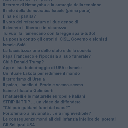
​Il terrore di Netanyahu e la strategia della tensione
Il mito della democratica Israele (prima parte)
​Finale di partita?
​Il voto del referendum e i due genocidi
Il decreto il-libertà e in-sicurezza
Tu vuo’ fa l’americano con la legge spara-tutto!
La poesia contro gli orrori di CISL, Governo e sionisti
Israele-Salò
​La fascistizzazione dello stato e della società
Papa Francesco e l’ipocrisia al suo funerale?
​Chi è Donald Trump?
App e lista boicottaggio di USA e Israele
​Un rituale Lakota per redimere il mondo
Il terrorismo di Ursula
​Il palco, l’anello di Frodo e scemo-scemo
Esimio filosofo Galimberti
​I mattarelli e le mattarelle europei e italiani
​STRIP IN TRIP … un video da diffondere
"Chi può guidarci fuori dal caos?"
​Portoferraio alluvionata … era imprevedibile?
Le conseguenze mondiali dell’infanzia infelice dei potenti
​Gli Scilipoti USA