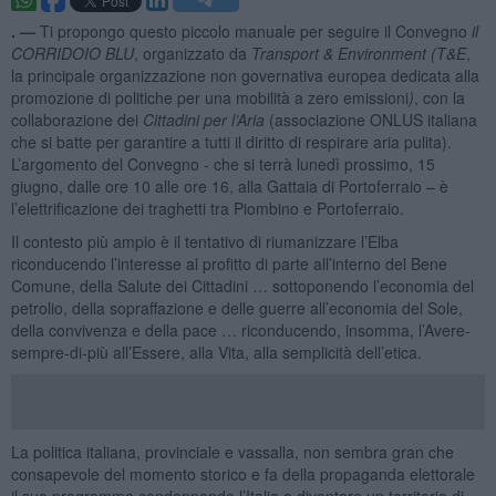
. —
Ti propongo questo piccolo manuale per seguire il Convegno
il
CORRIDOIO BLU
, organizzato da
Transport & Environment (T&E
,
la principale organizzazione non governativa europea dedicata alla
promozione di politiche per una mobilità a zero emissioni
)
, con la
collaborazione dei
Cittadini per l’Aria
(associazione ONLUS italiana
che si batte per garantire a tutti il diritto di respirare aria pulita).
L’argomento del Convegno - che si terrà lunedì prossimo, 15
giugno, dalle ore 10 alle ore 16, alla Gattaia di Portoferraio – è
l’elettrificazione dei traghetti tra Piombino e Portoferraio.
Il contesto più ampio è il tentativo di riumanizzare l’Elba
riconducendo l’interesse al profitto di parte all’interno del Bene
Comune, della Salute dei Cittadini … sottoponendo l’economia del
petrolio, della sopraffazione e delle guerre all’economia del Sole,
della convivenza e della pace … riconducendo, insomma, l’Avere-
sempre-di-più all’Essere, alla Vita, alla semplicità dell’etica.
La politica italiana, provinciale e vassalla, non sembra gran che
consapevole del momento storico e fa della propaganda elettorale
il suo programma condannando l’Italia a diventare un territorio di