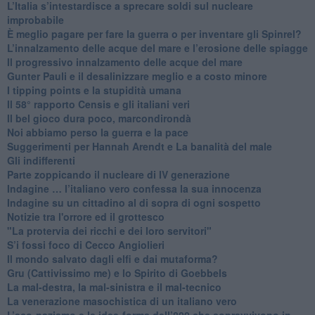
L’Italia s’intestardisce a sprecare soldi sul nucleare
improbabile
È meglio pagare per fare la guerra o per inventare gli Spinrel?
​L’innalzamento delle acque del mare e l’erosione delle spiagge
​Il progressivo innalzamento delle acque del mare
​Gunter Pauli e il desalinizzare meglio e a costo minore
I tipping points e la stupidità umana
​Il 58° rapporto Censis e gli italiani veri
​Il bel gioco dura poco, marcondirondà
Noi abbiamo perso la guerra e la pace
Suggerimenti per Hannah Arendt e La banalità del male
​Gli indifferenti
Parte zoppicando il nucleare di IV generazione
​Indagine … l’italiano vero confessa la sua innocenza
Indagine su un cittadino al di sopra di ogni sospetto
Notizie tra l'orrore ed il grottesco
"La protervia dei ricchi e dei loro servitori"
S’i fossi foco di Cecco Angiolieri
​Il mondo salvato dagli elfi e dai mutaforma?
Gru (Cattivissimo me) e lo Spirito di Goebbels
​La mal-destra, la mal-sinistra e il mal-tecnico
​La venerazione masochistica di un italiano vero
​L’eco-nazismo e le idee-forma dell’800 che sopravvivono in