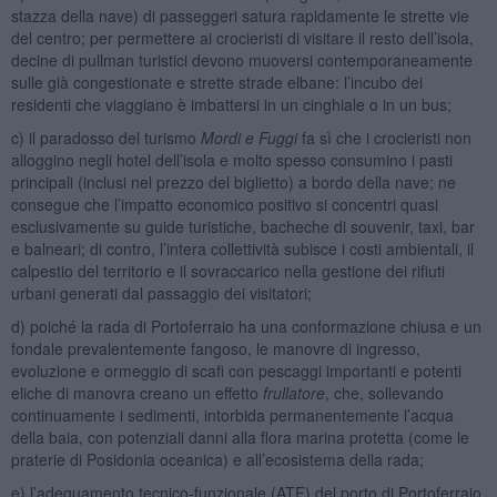
stazza della nave) di passeggeri satura rapidamente le strette vie
del centro; per permettere ai crocieristi di visitare il resto dell’isola,
decine di pullman turistici devono muoversi contemporaneamente
sulle già congestionate e strette strade elbane: l’incubo dei
residenti che viaggiano è imbattersi in un cinghiale o in un bus;
c) il paradosso del turismo
Mordi e Fuggi
fa sì che i crocieristi non
alloggino negli hotel dell’isola e molto spesso consumino i pasti
principali (inclusi nel prezzo del biglietto) a bordo della nave; ne
consegue che l’impatto economico positivo si concentri quasi
esclusivamente su guide turistiche, bacheche di souvenir, taxi, bar
e balneari; di contro, l’intera collettività subisce i costi ambientali, il
calpestio del territorio e il sovraccarico nella gestione dei rifiuti
urbani generati dal passaggio dei visitatori;
d) poiché la rada di Portoferraio ha una conformazione chiusa e un
fondale prevalentemente fangoso, le manovre di ingresso,
evoluzione e ormeggio di scafi con pescaggi importanti e potenti
eliche di manovra creano un effetto
frullatore
, che, sollevando
continuamente i sedimenti, intorbida permanentemente l’acqua
della baia, con potenziali danni alla flora marina protetta (come le
praterie di Posidonia oceanica) e all’ecosistema della rada;
e) l’adeguamento tecnico-funzionale (ATF) del porto di Portoferraio