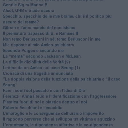
​Gentile Sig.ra Marina B
​Alcol, GHB e triade oscura
​Specchio, specchio delle mie brame, chi è il politico più
oscuro del reame?
​Gibran e l’arco marcio del narcisismo
​Il prematuro trapasso di B. e Ramses II
​Non temo Berlusconi in sé, temo Berlusconi in me
​Mie risposte al mio Amico-psichiatra
​Secondo Porges e secondo me
​La “mente” secondo Jackson e McLean
La difficile dicibilità della Verità (2)
​Lettera da un Amico sul caso Seung (1)
​Cronaca di una tragedia annunciata
"​La doppia visione della funzione della psichiatria e “il caso
Seung”
​Fare i conti col passato e con l’idea di Dio
​Ferenczi, Anna Freud e l’identificazione con l’aggresssore
Plastica fuori di noi e plastica dentro di noi
​Roberto Vecchioni e l’ecocidio
​L’imbroglio e le conseguenze dell’uranio impoverito
​Il rapporto perverso che si sviluppa tra vittima e aguzzino
L’erotomania, la dipendenza affettiva e la co-dipendenza