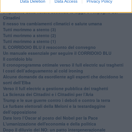
Data Deletion
Data Access
Privacy Policy
​Linee guida per organizzare il civismo della complessità
​Il ripristino della natura secondo la legge e l’impegno dei
Cittadini
Il nesso tra cambiamenti climatici e salute umana
Tutti morimmo a stento (3)
Tutti morimmo a stento (2)
​Tutti morimmo a stento (1)
IL CORRIDOIO BLU il resoconto del convegno
Un manuale essenziale per seguire il CORRIDOIO BLU
Il corridoio blu
​Il cronoprogramma ottimale verso il full electric sui traghetti
​I costi dell’adeguamento al cold ironing
Alcune domande da esordiente agli esperti che decidono le
sorti dell’Elba
Verso il full electric a gestione pubblica dei traghetti​
​La Scienza dei Cittadini e i Cittadini per l’Aria
Trump e le sue guerre contro i deboli e contro la terra
​Le furbate elettorali della Meloni e la testardaggine
dell’opposizione
​Date loro l’Oscar al posto del Nobel per la Pace
L'umanizzazione dell'economia e della politica
​Dopo il diluvio dei NO: un patto intergenerazionale