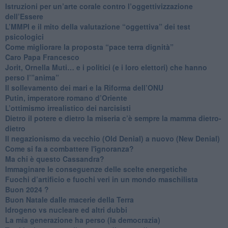
Istruzioni per un’arte corale contro l’oggettivizzazione
dell’Essere
​L’MMPI e il mito della valutazione “oggettiva” dei test
psicologici
Come migliorare la proposta “pace terra dignità”
Caro Papa Francesco
​Jorit, Ornella Muti… e i politici (e i loro elettori) che hanno
perso l’”anima”
​Il sollevamento dei mari e la Riforma dell’ONU
Putin, imperatore romano d’Oriente
​L’ottimismo irrealistico dei narcisisti
​Dietro il potere e dietro la miseria c’è sempre la mamma dietro-
dietro
Il negazionismo da vecchio (Old Denial) a nuovo (New Denial)
Come si fa a combattere l'ignoranza?
Ma chi è questo Cassandra?
Immaginare le conseguenze delle scelte energetiche
​Fuochi d’artificio e fuochi veri in un mondo maschilista
Buon 2024 ?
​Buon Natale dalle macerie della Terra
​Idrogeno vs nucleare ed altri dubbi
​La mia generazione ha perso (la democrazia)