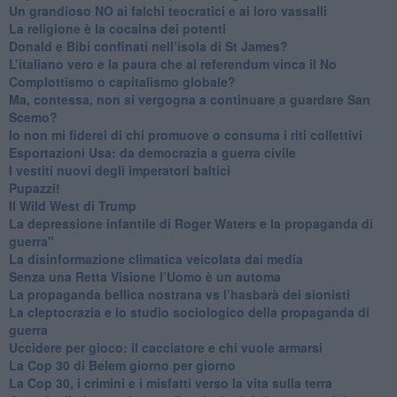
​Un grandioso NO ai falchi teocratici e ai loro vassalli
La religione è la cocaina dei potenti
Donald e Bibi confinati nell’isola di St James?
L’italiano vero e la paura che al referendum vinca il No
​Complottismo o capitalismo globale?
​Ma, contessa, non si vergogna a continuare a guardare San
Scemo?
​Io non mi fiderei di chi promuove o consuma i riti collettivi
Esportazioni Usa: da democrazia a guerra civile
​I vestiti nuovi degli imperatori baltici
​Pupazzi!
​Il Wild West di Trump
​La depressione infantile di Roger Waters e la propaganda di
guerra"
​La disinformazione climatica veicolata dai media
Senza una Retta Visione l’Uomo è un automa
​La propaganda bellica nostrana vs l’hasbarà dei sionisti
​La cleptocrazia e lo studio sociologico della propaganda di
guerra
​Uccidere per gioco: il cacciatore e chi vuole armarsi
​La Cop 30 di Belem giorno per giorno
La Cop 30, i crimini e i misfatti verso la vita sulla terra