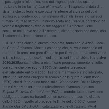
Il passaggio all’elettrificazione dei traghetti potrebbe essere
realizzato in tre fasi: a)
fase di transizione
: il traghetto si dota di un
sistema che colleghi le sue batterie interne alla presa del cold
ironing e, al contempo, di un sistema di catalisi innestato sui suoi
fumaioli; b)
fase plug-in
; un nuovo scafo acquisisce la dotazione del
vecchio traghetto; c)
fase di passaggio al full electric
: viene
sostituito nel nuovo scafo il sistema di alimentazione con diesel con
il sistema di alimentazione elettrico.
L’UE si è fatta carico di questo problema, tanto che le Azioni Locali
e i Criteri Ambientali Minimi richiedono che, a livello nazionale ed
europeo, le prossime gare d’appalto per il trasporto marittimo verso
le isole impongano riduzioni delle emissioni fino al -30%; l’o
biettivo
2030/2035
punta, inoltre, a elettrificare progressivamente le flotte,
con stime che prevedono il
60% dei traghetti europei
elettrificabile entro il 2035
; il settore marittimo è stato integrato,
infine, nel sistema europeo di scambio delle quote di emissione
(
ETS
), che di fatto è una tassa sulla
CO2 emessa
. Dal 1° Maggio
2025 il Mar Mediterraneo è ufficialmente diventato la quinta
Sulphur Emission Control Area
(
ECA
) al mondo: tutte le navi sono
obbligate a usare carburanti con un contenuto massimo di zolfo
dello 0,10% (rispetto al precedente limite dello 0,50%), come il
Marine Gas Oil
o
MGO
. Il catalizzatore che gli traghetti attuali