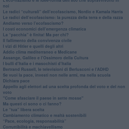
noi
​Le radici “culturali” dell’ecofascismo, Nordio e Kamala Harris
Le radici dell’ecofascismo: la purezza della terra e della razza
Andiamo verso l’ecofascismo?
I costi economici dell’emergenza climatica
​La “pacchia” è finita! Ma per chi?
​Il fallimento della convivenza civile
​I vizi di Hitler e quelli degli altri
Addio clima mediterraneo e Medicane
​Assange, Galileo e l’Ossimoro della Cultura
​I bulli d’Italia e i masochisti d’Italia
​Bertrand Russell, le televisioni di Berlusconi e l’ADHD
​Se vuoi la pace, investi non nelle armi, ma nella scuola
​Dichiara pace
​Appello agli elettori ad una scelta profonda del voto e del non
voto
"Come sfasciare il paese in sette mosse"
​Ma questi ci sono o ci fanno?
​Le “tua” libera scelta
Cambiamento climatico e realtà sostenibili
“Pace, ecologia, responsabilità”
​Corruttibilità e machiavellismo