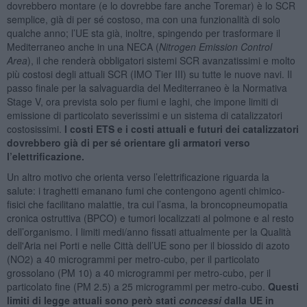
dovrebbero montare (e lo dovrebbe fare anche Toremar) è lo SCR
semplice, già di per sé costoso, ma con una funzionalità di solo
qualche anno; l’UE sta già, inoltre, spingendo per trasformare il
Mediterraneo anche in una NECA (
Nitrogen Emission Control
Area
), il che renderà obbligatori sistemi SCR avanzatissimi e molto
più costosi degli attuali SCR (IMO Tier III) su tutte le nuove navi. Il
passo finale per la salvaguardia del Mediterraneo è la Normativa
Stage V, ora prevista solo per fiumi e laghi, che impone limiti di
emissione di particolato severissimi e un sistema di catalizzatori
costosissimi.
I costi ETS e i costi attuali e futuri dei catalizzatori
dovrebbero già di per sé orientare gli armatori verso
l’elettrificazione.
Un altro motivo che orienta verso l’elettrificazione riguarda la
salute: i traghetti emanano fumi che contengono agenti chimico-
fisici che facilitano malattie, tra cui l’asma, la broncopneumopatia
cronica ostruttiva (BPCO) e tumori localizzati al polmone e al resto
dell’organismo. I limiti medi/anno fissati attualmente per la Qualità
dell'Aria nei Porti e nelle Città dell’UE sono per il biossido di azoto
(NO2) a 40 microgrammi per metro-cubo, per il particolato
grossolano (PM 10) a 40 microgrammi per metro-cubo, per il
particolato fine (PM 2.5) a 25 microgrammi per metro-cubo.
Questi
limiti di legge attuali sono però stati
concessi
dalla UE in