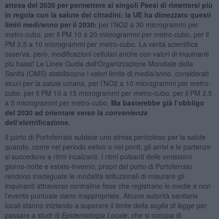
attesa del 2030 per permettere ai singoli Paesi di rimettersi più
in regola con la salute dei cittadini: la UE ha dimezzato questi
limiti medi/anno per il 2030
:
per l’NO2 a 30 microgrammi per
metro-cubo, per il PM 10 a 20 microgrammi per metro-cubo, per il
PM 2.5 a 10 microgrammi per metro-cubo. La verità scientifica
osserva, però, modificazioni cellulari anche con valori di inquinanti
più bassi! Le Linee Guida dell'Organizzazione Mondiale della
Sanità (OMS) stabiliscono i valori limite di media/anno, considerati
sicuri per la salute umana, per l’NO2 a 10 microgrammi per metro-
cubo, per il PM 10 a 15 microgrammi per metro-cubo, per il PM 2.5
a 5 microgrammi per metro-cubo.
Ma basterebbe già l’obbligo
del 2030 ad orientare verso la
convenienza
dell’elettrificazione.
Il porto di Portoferraio subisce uno stress pericoloso per la salute
quando, come nel periodo estivo o nei ponti, gli arrivi e le partenze
si succedono a ritmi incalzanti. I ritmi pulsanti delle emissioni
giorno-notte e estate-inverno, propri del porto di Portoferraio
rendono inadeguate le modalità istituzionali di misurare gli
inquinanti attraverso centraline fisse che registrano le medie e non
l’evento puntuale siano inappropriate. Alcune autorità sanitarie
locali stanno iniziando a superare il limite della
soglia di legge
per
passare a studi di
Epidemiologia Locale
, che si occupa di