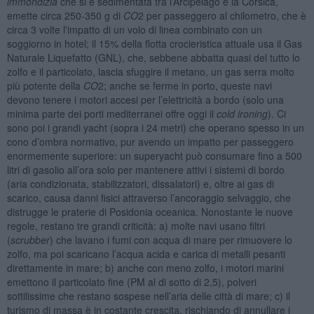
immondizia
che si è sedimentata tra l’Arcipelago e la Corsica,
emette circa 250-350 g di
CO
2 per passeggero al chilometro, che è
circa 3 volte l'impatto di un volo di linea combinato con un
soggiorno in hotel; il 15% della flotta crocieristica attuale usa il Gas
Naturale Liquefatto (GNL), che, sebbene abbatta quasi del tutto lo
zolfo e il particolato, lascia sfuggire il metano, un gas serra molto
più potente della
CO
2; anche se ferme in porto, queste navi
devono tenere i motori accesi per l’elettricità a bordo (solo una
minima parte dei porti mediterranei offre oggi il
cold ironing
). Ci
sono poi i grandi yacht (sopra i 24 metri) che operano spesso in un
cono d’ombra normativo, pur avendo un impatto per passeggero
enormemente superiore: un superyacht può consumare fino a 500
litri di gasolio all’ora solo per mantenere attivi i sistemi di bordo
(aria condizionata, stabilizzatori, dissalatori) e, oltre ai gas di
scarico, causa danni fisici attraverso l’ancoraggio selvaggio, che
distrugge le praterie di Posidonia oceanica. Nonostante le nuove
regole, restano tre grandi criticità: a) molte navi usano filtri
(
scrubber
) che lavano i fumi con acqua di mare per rimuovere lo
zolfo, ma poi scaricano l’acqua acida e carica di metalli pesanti
direttamente in mare; b) anche con meno zolfo, i motori marini
emettono il particolato fine (PM al di sotto di 2,5), polveri
sottilissime che restano sospese nell’aria delle città di mare; c) il
turismo di massa è in costante crescita, rischiando di annullare i