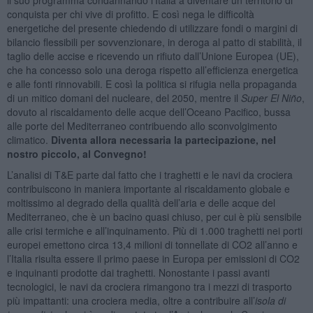
conquista per chi vive di profitto. E così nega le difficoltà
energetiche del presente chiedendo di utilizzare fondi o margini di
bilancio flessibili per sovvenzionare, in deroga al patto di stabilità, il
taglio delle accise e ricevendo un rifiuto dall’Unione Europea (UE),
che ha concesso solo una deroga rispetto all’efficienza energetica
e alle fonti rinnovabili. E così la politica si rifugia nella propaganda
di un mitico domani del nucleare, del 2050, mentre il
Super El Niño
,
dovuto al riscaldamento delle acque dell’Oceano Pacifico, bussa
alle porte del Mediterraneo contribuendo allo sconvolgimento
climatico.
Diventa allora necessaria la partecipazione, nel
nostro piccolo, al Convegno!
L’analisi di T&E parte dal fatto che i traghetti e le navi da crociera
contribuiscono in maniera importante al riscaldamento globale e
moltissimo al degrado della qualità dell’aria e delle acque del
Mediterraneo, che è un bacino quasi chiuso, per cui è più sensibile
alle crisi termiche e all’inquinamento. Più di 1.000 traghetti nei porti
europei emettono circa 13,4 milioni di tonnellate di CO2 all’anno e
l’Italia risulta essere il primo paese in Europa per emissioni di CO2
e inquinanti prodotte dai traghetti. Nonostante i passi avanti
tecnologici, le navi da crociera rimangono tra i mezzi di trasporto
più impattanti: una crociera media, oltre a contribuire all’
isola di