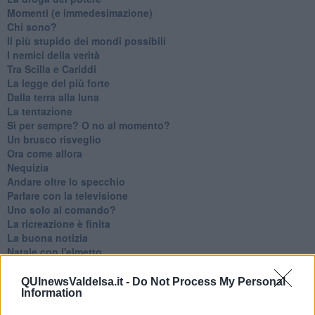
Momenti (e immedesimazione)
Chi sono?
Il più stupido dei mondi possibili
I nemici della verità
Tra Scilla e Cariddi
La legge del più forte
Dalla terra alla luna
La tentazione
​Sì per sempre? O no al momento?
Un brusco risveglio
Ora come allora
Nequizia
Andare oltre lo specchio
Parlare con la televisione
Uno solo al comando?
La ricreazione è finita
La buona notizia
Natale con l'elmetto
Valori dubbi miti fasulli
Demeritocrazia
QUInewsValdelsa.it -
Do Not Process My Personal
Information
La tivvù pallonara
Halloween