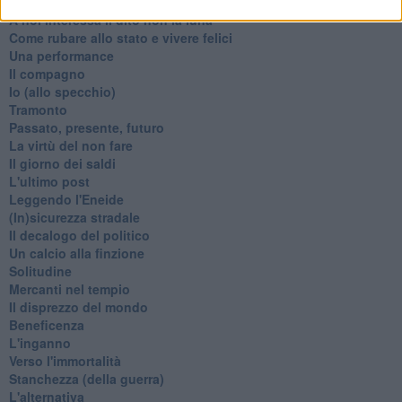
Re e regnanti
A noi interessa il dito non la luna
Come rubare allo stato e vivere felici
Una performance
Il compagno
​Io (allo specchio)
Tramonto
Passato, presente, futuro
La virtù del non fare
Il giorno dei saldi
L'ultimo post
Leggendo l'Eneide
​(In)sicurezza stradale
Il decalogo del politico
Un calcio alla finzione
Solitudine
Mercanti nel tempio
Il disprezzo del mondo
Beneficenza
L'inganno
Verso l'immortalità
Stanchezza (della guerra)
L'alternativa