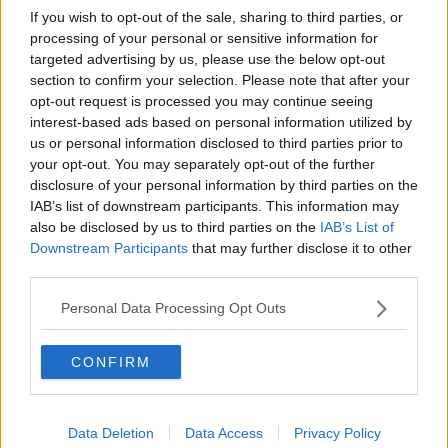
​Lucrezia Borgia, una storia di potere
If you wish to opt-out of the sale, sharing to third parties, or
Facile profezia
processing of your personal or sensitive information for
Il terzo compito
targeted advertising by us, please use the below opt-out
L'abiura di Galileo
section to confirm your selection. Please note that after your
Fu vera gloria?
opt-out request is processed you may continue seeing
La guerricciola delle due rose
interest-based ads based on personal information utilized by
La truffa all'anziano
us or personal information disclosed to third parties prior to
Alla fermata dell'autobus
your opt-out. You may separately opt-out of the further
La repressione sessuale per sentito dire
disclosure of your personal information by third parties on the
Diseducazione televisiva e inerzia della politica
IAB’s list of downstream participants. This information may
Foto storica
also be disclosed by us to third parties on the
IAB’s List of
Esequie solenni
Downstream Participants
that may further disclose it to other
Nostalgia del sangue blu
Teste calde
third parties.
Non avere e non essere
Armiamoci e... avviatevi
Personal Data Processing Opt Outs
Da Capodanno a Carnevale
Schizzi di fango
CONFIRM
Sor-riso amaro
Fine anno al ristorante
La festa di Capodanno
Natale 2024
Data Deletion
Data Access
Privacy Policy