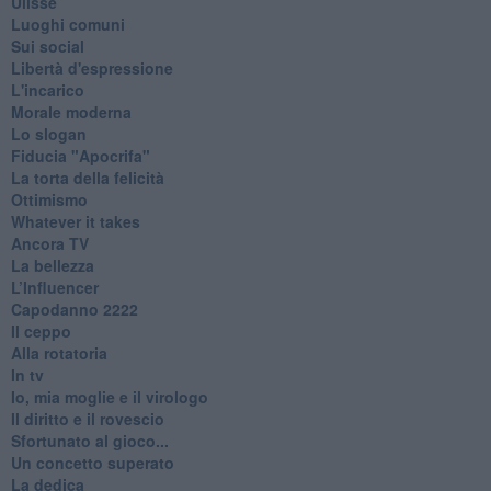
Ulisse
Luoghi comuni
Sui social
Libertà d'espressione
L'incarico
Morale moderna
Lo slogan
Fiducia "Apocrifa"
La torta della felicità
Ottimismo
Whatever it takes
Ancora TV
La bellezza
L’Influencer
​Capodanno 2222
Il ceppo
Alla rotatoria
In tv
Io, mia moglie e il virologo
Il diritto e il rovescio
Sfortunato al gioco...
Un concetto superato
La dedica