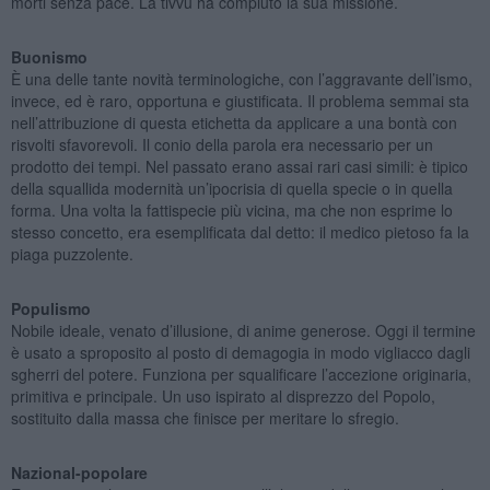
morti senza pace. La tivvù ha compiuto la sua missione.
Buonismo
È una delle tante novità terminologiche, con l’aggravante dell’ismo,
invece, ed è raro, opportuna e giustificata. Il problema semmai sta
nell’attribuzione di questa etichetta da applicare a una bontà con
risvolti sfavorevoli. Il conio della parola era necessario per un
prodotto dei tempi. Nel passato erano assai rari casi simili: è tipico
della squallida modernità un’ipocrisia di quella specie o in quella
forma. Una volta la fattispecie più vicina, ma che non esprime lo
stesso concetto, era esemplificata dal detto: il medico pietoso fa la
piaga puzzolente.
Populismo
Nobile ideale, venato d’illusione, di anime generose. Oggi il termine
è usato a sproposito al posto di demagogia in modo vigliacco dagli
sgherri del potere. Funziona per squalificare l’accezione originaria,
primitiva e principale. Un uso ispirato al disprezzo del Popolo,
sostituito dalla massa che finisce per meritare lo sfregio.
Nazional-popolare