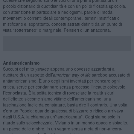
piccolo dizionario di quotidianità e con un po’ di filosofia spicciola,
con attenzione in particolare a neologismi, parole di moda,
movimenti o correnti ideali contemporanei, termini mistificati o
mistificanti e, soprattutto, concetti astratti definiti da un punto di
vista “sotterraneo” o marginale. Pensieri di un anacoreta.
Antiamericanismo
Succubi del mito
yankee
appena uno dovesse azzardarsi a
dubitare di un aspetto dell’
american way of life
sarebbe accusato di
antiamericanismo. È uno degli ismi inventati per troncare ogni
critica, serve per condannare senza processo l’incauto colpevole,
l’iconoclasta. È la solita tecnica di rovesciare la realtà sicuri
dell’effetto: siccome siamo vittime dell’americanismo, una
fascinazione facile da constatare, basta dire il contrario. Una volta
c’era un Popolo: quando qualcosa di bizzarro o ridicolo arrivava
dagli U.S.A. la chiamava un’“americanata”. Oggi siamo solo in
ritardo sullo sciocchezzaio. Viviamo in un mondo opaco e sbiadito,
un paese delle ombre, in un vagare senza meta di non-ancora-