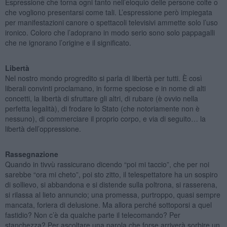
Espressione che torna ogni tanto nell’eloquio delle persone colte o
che vogliono presentarsi come tali. L’espressione però impiegata
per manifestazioni canore o spettacoli televisivi ammette solo l’uso
ironico. Coloro che l’adoprano in modo serio sono solo pappagalli
che ne ignorano l’origine e il significato.
Libertà
Nel nostro mondo progredito si parla di libertà per tutti. È così
liberali convinti proclamano, in forme speciose e in nome di alti
concetti, la libertà di sfruttare gli altri, di rubare (è ovvio nella
perfetta legalità), di frodare lo Stato (che notoriamente non è
nessuno), di commerciare il proprio corpo, e via di seguito… la
libertà dell’oppressione.
Rassegnazione
Quando in tivvù rassicurano dicendo “poi mi taccio”, che per noi
sarebbe “ora mi cheto”, poi sto zitto, il telespettatore ha un sospiro
di sollievo, si abbandona e si distende sulla poltrona, si rasserena,
si rilassa al lieto annuncio; una promessa, purtroppo, quasi sempre
mancata, foriera di delusione. Ma allora perché sottoporsi a quel
fastidio? Non c’è da qualche parte il telecomando? Per
stanchezza? Per ascoltare una parola che forse arriverà sorbire un