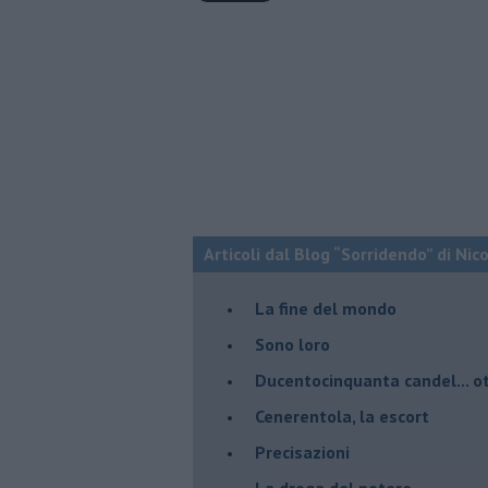
Articoli dal Blog “Sorridendo” di Nic
La fine del mondo
Sono loro
Ducentocinquanta candel... ot
Cenerentola, la escort
Precisazioni
La droga del potere