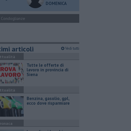
DOMENICA
Condoglianze
imi articoli
Vedi tutti
ttualità
​Tutte le offerte di
lavoro in provincia di
Siena
ttualità
​Benzina, gasolio, gpl,
ecco dove risparmiare
ronaca