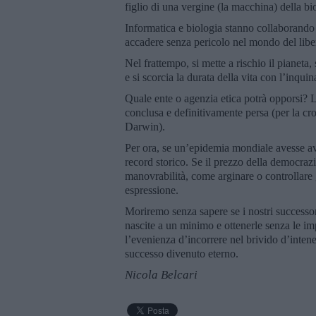
figlio di una vergine (la macchina) della b
Informatica e biologia stanno collaborando 
accadere senza pericolo nel mondo del libe
Nel frattempo, si mette a rischio il pianeta
e si scorcia la durata della vita con l’inqui
Quale ente o agenzia etica potrà opporsi? La
conclusa e definitivamente persa (per la cr
Darwin).
Per ora, se un’epidemia mondiale avesse av
record storico. Se il prezzo della democrazi
manovrabilità, come arginare o controllare 
espressione.
Moriremo senza sapere se i nostri successor
nascite a un minimo e ottenerle senza le im
l’evenienza d’incorrere nel brivido d’intene
successo divenuto eterno.
Nicola Belcari