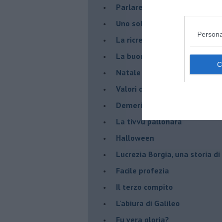
Parlare con la televisione
Uno solo al comando?
Persona
La ricreazione è finita
La buona notizia
Natale con l'elmetto
Valori dubbi miti fasulli
Demeritocrazia
La tivvù pallonara
Halloween
​Lucrezia Borgia, una storia d
Facile profezia
Il terzo compito
L'abiura di Galileo
Fu vera gloria?