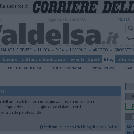
alla audience di
o
Aggiornato alle 07:00
METEO:
Dom
AMIATA
FIRENZE
LUCCA
PISA
LIVORNO
AREZZO
GROSSET
Lavoro
Cultura e Spettacolo
Eventi
Sport
Blog
Intervi
COLLE DI VAL D'ELSA
MONTERIGGIONI
POGGIBONSI
RADI
ari
ria dell’arte, ex bibliotecario; ex giovane, ex sano come un
 e composizione artistica, giocatore di dama, con la
mante della parola scritta
Q
Vedi tutti gli articoli del blog di Nicola Belcari
Mem
big