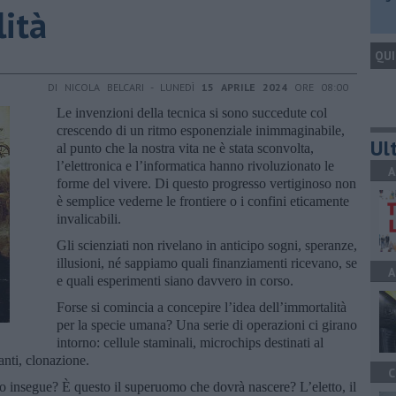
lità
QUI
DI NICOLA BELCARI - LUNEDÌ
15 APRILE 2024
ORE 08:00
Le invenzioni della tecnica si sono succedute col
crescendo di un ritmo esponenziale inimmaginabile,
Ult
al punto che la nostra vita ne è stata sconvolta,
l’elettronica e l’informatica hanno rivoluzionato le
A
forme del vivere. Di questo progresso vertiginoso non
è semplice vederne le frontiere o i confini eticamente
invalicabili.
Gli scienziati non rivelano in anticipo sogni, speranze,
illusioni, né sappiamo quali finanziamenti ricevano, se
A
e quali esperimenti siano davvero in corso.
Forse si comincia a concepire l’idea dell’immortalità
per la specie umana? Una serie di operazioni ci girano
intorno: cellule staminali, microchips destinati al
ianti, clonazione.
C
 insegue? È questo il superuomo che dovrà nascere? L’eletto, il