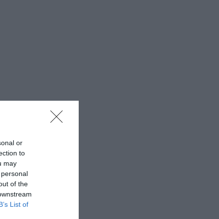
sonal or
ection to
ou may
 personal
out of the
 downstream
B’s List of