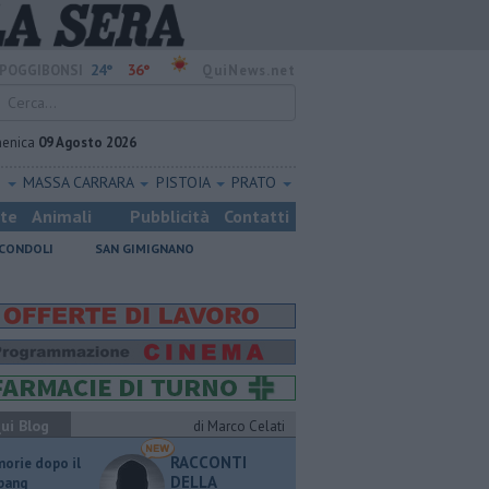
24°
36°
POGGIBONSI
QuiNews.net
enica
09 Agosto 2026
O
MASSA CARRARA
PISTOIA
PRATO
ste
Animali
Pubblicità
Contatti
CONDOLI
SAN GIMIGNANO
ui Blog
di Marco Celati
RACCONTI
orie dopo il
DELLA
 bang