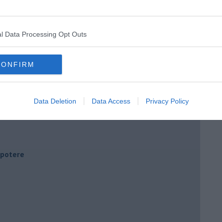
l Data Processing Opt Outs
CONFIRM
Data Deletion
Data Access
Privacy Policy
i potere