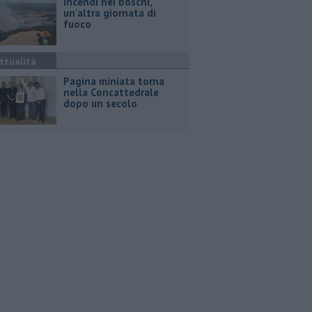
Incendi nei boschi,
un'altra giornata di
fuoco
ttualità
Pagina miniata torna
nella Concattedrale
dopo un secolo