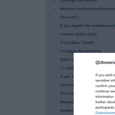
Momenti (e immedesimazion
Chi sono?
Il più stupido dei mondi possib
I nemici della verità
Tra Scilla e Cariddi
La legge del più forte
Dalla terra alla luna
QUInewsVa
La tentazione
If you wish 
​Sì per sempre? O no al mom
sensitive in
Un brusco risveglio
confirm you
continue se
Ora come allora
information 
Nequizia
further disc
participants
Andare oltre lo specchio
Downstream 