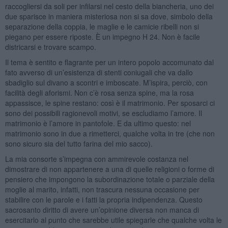
raccogliersi da soli per infilarsi nel cesto della biancheria, uno dei
due sparisce in maniera misteriosa non si sa dove, simbolo della
separazione della coppia, le maglie e le camicie ribelli non si
piegano per essere riposte. È un impegno H 24. Non è facile
districarsi e trovare scampo.
Il tema è sentito e flagrante per un intero popolo accomunato dal
fato avverso di un’esistenza di stenti coniugali che va dallo
sbadiglio sul divano a scontri e imboscate. M’ispira, perciò, con
facilità degli aforismi. Non c’è rosa senza spine, ma la rosa
appassisce, le spine restano: così è il matrimonio. Per sposarci ci
sono dei possibili ragionevoli motivi, se escludiamo l’amore. Il
matrimonio è l’amore in pantofole. E da ultimo questo: nel
matrimonio sono in due a rimetterci, qualche volta in tre (che non
sono sicuro sia del tutto farina del mio sacco).
La mia consorte s’impegna con ammirevole costanza nel
dimostrare di non appartenere a una di quelle religioni o forme di
pensiero che impongono la subordinazione totale o parziale della
moglie al marito, infatti, non trascura nessuna occasione per
stabilire con le parole e i fatti la propria indipendenza. Questo
sacrosanto diritto di avere un’opinione diversa non manca di
esercitarlo al punto che sarebbe utile spiegarle che qualche volta le