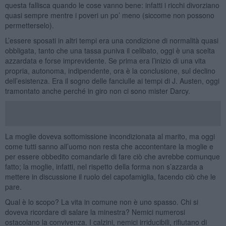
questa fallisca quando le cose vanno bene: infatti i ricchi divorziano
quasi sempre mentre i poveri un po’ meno (siccome non possono
permetterselo).
L’essere sposati in altri tempi era una condizione di normalità quasi
obbligata, tanto che una tassa puniva il celibato, oggi è una scelta
azzardata e forse imprevidente. Se prima era l’inizio di una vita
propria, autonoma, indipendente, ora è la conclusione, sul declino
dell’esistenza. Era il sogno delle fanciulle ai tempi di J. Austen, oggi
tramontato anche perché in giro non ci sono mister Darcy.
La moglie doveva sottomissione incondizionata al marito, ma oggi
come tutti sanno all’uomo non resta che accontentare la moglie e
per essere obbedito comandarle di fare ciò che avrebbe comunque
fatto; la moglie, infatti, nel rispetto della forma non s’azzarda a
mettere in discussione il ruolo del capofamiglia, facendo ciò che le
pare.
Qual è lo scopo? La vita in comune non è uno spasso. Chi si
doveva ricordare di salare la minestra? Nemici numerosi
ostacolano la convivenza. I calzini, nemici irriducibili, rifiutano di