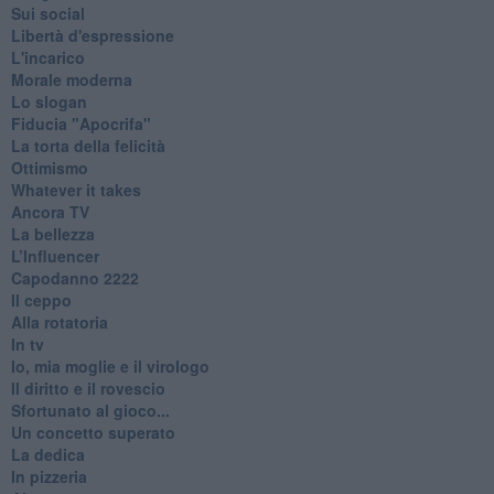
Sui social
Libertà d'espressione
L'incarico
Morale moderna
Lo slogan
Fiducia "Apocrifa"
La torta della felicità
Ottimismo
Whatever it takes
Ancora TV
La bellezza
L’Influencer
​Capodanno 2222
Il ceppo
Alla rotatoria
In tv
Io, mia moglie e il virologo
Il diritto e il rovescio
Sfortunato al gioco...
Un concetto superato
La dedica
In pizzeria