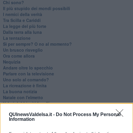
Chi sono?
Il più stupido dei mondi possibili
I nemici della verità
Tra Scilla e Cariddi
La legge del più forte
Dalla terra alla luna
La tentazione
​Sì per sempre? O no al momento?
Un brusco risveglio
Ora come allora
Nequizia
Andare oltre lo specchio
Parlare con la televisione
Uno solo al comando?
La ricreazione è finita
La buona notizia
Natale con l'elmetto
Valori dubbi miti fasulli
Demeritocrazia
QUInewsValdelsa.it -
Do Not Process My Personal
La tivvù pallonara
Information
Halloween
​Lucrezia Borgia, una storia di potere
Facile profezia