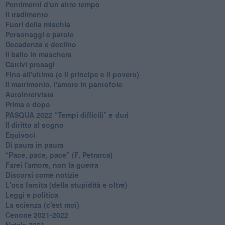
Pentimenti d'un altro tempo
Il tradimento
Fuori della mischia
Personaggi e parole
Decadenza e declino
Il ballo in maschera
Cattivi presagi
Fino all'ultimo (e Il principe e il povero)
Il matrimonio, l'amore in pantofole
Autointervista
Prima e dopo
​PASQUA 2022 “Tempi difficili” e duri
Il diritto al sogno
Equivoci
Di paura in paura
​“Pace, pace, pace” (F. Petrarca)
Farei l'amore, non la guerra
Discorsi come notizie
L'oca farcita (della stupidità e oltre)
Leggi e politica
La scienza (c'est moi)
Cenone 2021-2022
Natale 2021