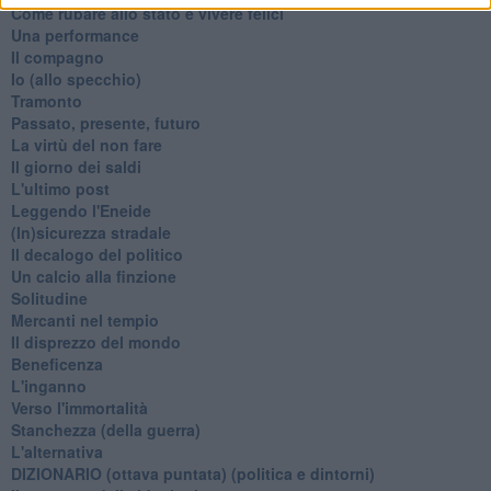
Come rubare allo stato e vivere felici
Una performance
Il compagno
​Io (allo specchio)
Tramonto
Passato, presente, futuro
La virtù del non fare
Il giorno dei saldi
L'ultimo post
Leggendo l'Eneide
​(In)sicurezza stradale
Il decalogo del politico
Un calcio alla finzione
Solitudine
Mercanti nel tempio
Il disprezzo del mondo
Beneficenza
L'inganno
Verso l'immortalità
Stanchezza (della guerra)
L'alternativa
​DIZIONARIO (ottava puntata) (politica e dintorni)