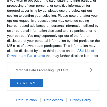
If you wish to opt-out of the sale, sharing to third parties, or
Il terzo compito
processing of your personal or sensitive information for
L'abiura di Galileo
targeted advertising by us, please use the below opt-out
Fu vera gloria?
section to confirm your selection. Please note that after your
La guerricciola delle due rose
opt-out request is processed you may continue seeing
La truffa all'anziano
interest-based ads based on personal information utilized by
Alla fermata dell'autobus
us or personal information disclosed to third parties prior to
La repressione sessuale per sentito dire
your opt-out. You may separately opt-out of the further
Diseducazione televisiva e inerzia della politica
disclosure of your personal information by third parties on the
Foto storica
IAB’s list of downstream participants. This information may
Esequie solenni
also be disclosed by us to third parties on the
IAB’s List of
Nostalgia del sangue blu
Downstream Participants
that may further disclose it to other
Teste calde
third parties.
Non avere e non essere
Armiamoci e... avviatevi
Personal Data Processing Opt Outs
Da Capodanno a Carnevale
Schizzi di fango
Sor-riso amaro
CONFIRM
Fine anno al ristorante
La festa di Capodanno
Natale 2024
Data Deletion
Data Access
Privacy Policy
Re e regnanti
A noi interessa il dito non la luna