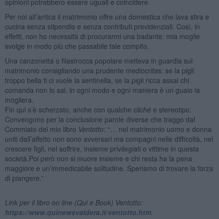
opinioni potrebbero essere uguali e coincidere.
Per noi all’antica il matrimonio offre una domestica che lava stira e
cucina senza stipendio e senza contributi previdenziali. Così, in
effetti, non ho necessità di procurarmi una badante: mia moglie
svolge in modo più che passabile tale compito.
Una canzonetta o filastrocca popolare metteva in guardia sul
matrimonio consigliando una prudente
mediocrita
s: se la pigli
troppo bella ti ci vuole la sentinella, se la pigli ricca assai chi
comanda non lo sai, in ogni modo e ogni maniera è un guaio la
mogliera.
Fin qui s’è scherzato, anche con qualche
cliché
e stereotipo.
Convengono per la conclusione parole diverse che traggo dal
Commiato del mio libro
Ventotto
: “… nel matrimonio uomo e donna
uniti dall’affetto non sono avversari ma compagni nelle difficoltà, nel
crescere figli, nel soffrire, insieme privilegiati o vittime in questa
società.Poi però non si muore insieme e chi resta ha la pena
maggiore e un’immedicabile solitudine. Speriamo di trovare la forza
di piangere.”
Link per il libro on line (Qui e Book) Ventotto:
https://www.quinewsvaldera.it/ventotto.htm
.