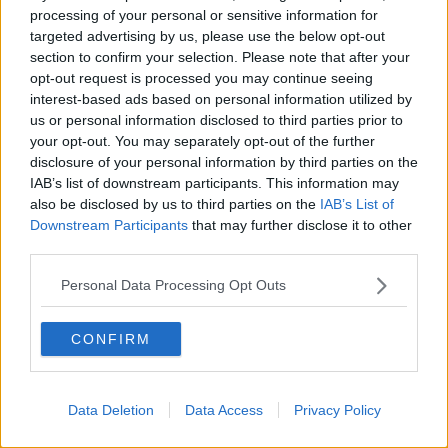
Nal borgo alto la Festa de L'Unità
processing of your personal or sensitive information for
targeted advertising by us, please use the below opt-out
section to confirm your selection. Please note that after your
La Vernaccia ospite alla Camera dei Deputati
opt-out request is processed you may continue seeing
interest-based ads based on personal information utilized by
Elezioni, ecco come votare se contagiati
us or personal information disclosed to third parties prior to
your opt-out. You may separately opt-out of the further
Risparmio energetico, anche Colle si spenge
disclosure of your personal information by third parties on the
IAB’s list of downstream participants. This information may
Il centrodestra vince le politiche 2022, FdI primo
also be disclosed by us to third parties on the
IAB’s List of
partito
Downstream Participants
that may further disclose it to other
Nasce la sede di Fratelli d'Italia a Poggibonsi
third parties.
Turismo e ambiente alla Festa de L’Unità
Personal Data Processing Opt Outs
"Donne e Potere" con chi ha successo
CONFIRM
Scuola, tema caldo per il Pd
Data Deletion
Data Access
Privacy Policy
"Stelle su Colle in pieno giorno"