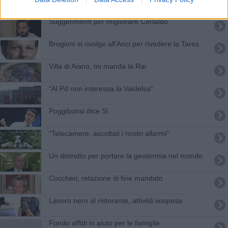
Suggerimenti per migliorare Certaldo
Brogioni si rivolge all'Anci per rivedere la Tares
Villa di Aiano, mi manda la Rai
"Al Pd non interessa la Valdelsa"
Poggibonsi dice Sì
"Telecamere, ascoltati i nostri allarmi"
Un distretto per portare la geotermia nel mondo
Coccheri, relazione di fine mandato
Lavoro nero al ristorante, attività sospesa
Fondo affitti in aiuto per le famiglie