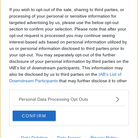
Prima campanella il 15 Settembre, così il
calendario scolastico
If you wish to opt-out of the sale, sharing to third parties, or
Vigilia di sciopero, chi si ferma e quando
processing of your personal or sensitive information for
targeted advertising by us, please use the below opt-out
Archivi digitali, 80 Comuni dallo scaffale al pc
section to confirm your selection. Please note that after your
opt-out request is processed you may continue seeing
interest-based ads based on personal information utilized by
Tavolo regionale per la moda in crisi
us or personal information disclosed to third parties prior to
your opt-out. You may separately opt-out of the further
Barberino-Tavarnelle, c'è il si
disclosure of your personal information by third parties on the
IAB’s list of downstream participants. This information may
Cento colligiani "difendono" Canocchi
also be disclosed by us to third parties on the
IAB’s List of
Downstream Participants
that may further disclose it to other
Donazione di organi, moduli all'anagrafe
third parties.
Fusione Comuni, anche San Gimignano è
Personal Data Processing Opt Outs
contrario
Scuola, il trend è positivo
CONFIRM
Carnevale con sorprese alla Casa di Riposo
Certaldo a sostegno dei diritti civili
Data Deletion
Data Access
Privacy Policy