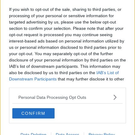
Nubifragi, venti milioni la prima stima dei danni
If you wish to opt-out of the sale, sharing to third parties, or
Corse scolastiche in più per gli alunni
processing of your personal or sensitive information for
targeted advertising by us, please use the below opt-out
Giocatore del San Donato Tavarnelle positivo
section to confirm your selection. Please note that after your
opt-out request is processed you may continue seeing
interest-based ads based on personal information utilized by
Tornano i play off di Pallacanestro
us or personal information disclosed to third parties prior to
your opt-out. You may separately opt-out of the further
Fulmini scatenano roghi, alberi caduti,
disclosure of your personal information by third parties on the
mareggiate prosegue l'allerta
IAB’s list of downstream participants. This information may
Gli studenti toscani studiano da imprenditori del
also be disclosed by us to third parties on the
IAB’s List of
futuro
Downstream Participants
that may further disclose it to other
Istat alla scoperta del tempo libero dei toscani
third parties.
Voglia di comprar casa, tempi di vendita più brevi
Personal Data Processing Opt Outs
Anci Toscana riparte da Sara Biagiotti
CONFIRM
Iniziati i lavori di collegamento del sottovia
Data Deletion
Data Access
Privacy Policy
Meningite, il Comune promuove il vaccino