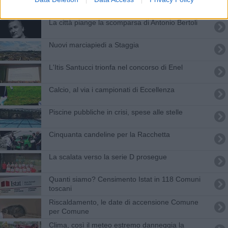
La città piange la scomparsa di Antonio Bertoli
Nuovi marciapiedi a Staggia
L'Itis Santucci trionfa nel concorso di Enel
Calcio, al via i campionati di Eccellenza
Piscine pubbliche in crisi, spese alle stelle
Cinquanta candeline per la Racchetta
La scalata verso la serie D prosegue
Quanti siamo? Censimento Istat in 118 Comuni
toscani
Riscaldamento, le date di accensione Comune
per Comune
Clima, così il meteo estremo danneggia la